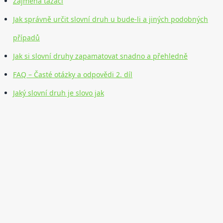
Zájmena tázací
Jak správně určit slovní druh u bude-li a jiných podobných
případů
Jak si slovní druhy zapamatovat snadno a přehledně
FAQ – Časté otázky a odpovědi 2. díl
Jaký slovní druh je slovo jak