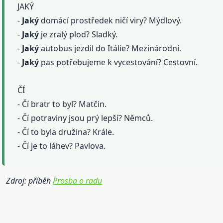
JAKÝ
-
Jaký
domácí prostředek ničí viry? Mýdlový.
-
Jaký
je zralý plod? Sladký.
-
Jaký
autobus jezdil do Itálie? Mezinárodní.
-
Jaký
pas potřebujeme k vycestování? Cestovní.
ČÍ
- Čí bratr to byl? Matčin.
- Čí potraviny jsou prý lepší? Němců.
- Čí to byla družina? Krále.
- Čí je to láhev? Pavlova.
Zdroj: příběh
Prosba o radu