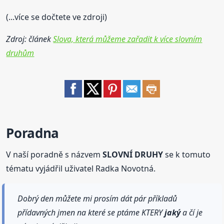
(...více se dočtete ve zdroji)
Zdroj: článek
Slova, která můžeme zařadit k více slovním
druhům
Poradna
V naší poradně s názvem
SLOVNÍ DRUHY
se k tomuto
tématu vyjádřil uživatel Radka Novotná.
Dobrý den můžete mi prosím dát pár příkladů
přídavných jmen na které se ptáme KTERY
jaký
a čí je