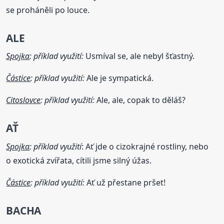
se proháněli po louce.
ALE
Spojka
: příklad využití:
Usmíval se, ale nebyl šťastný.
Částice
: příklad využití:
Ale je sympatická.
Citoslovce
: příklad využití:
Ale, ale, copak to děláš?
AŤ
Spojka
: příklad využití
: Ať jde o cizokrajné rostliny, nebo
o exotická zvířata, cítili jsme silný úžas.
Částice
: příklad využití:
Ať už přestane pršet!
BACHA