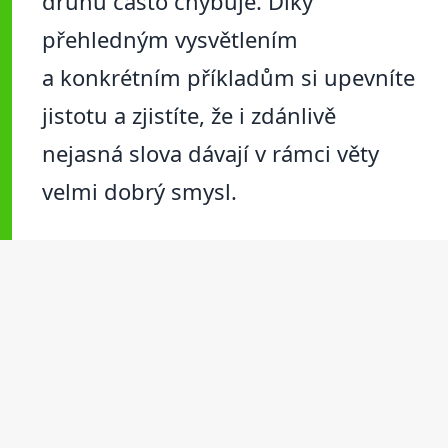
druhu často chybuje. Díky
přehledným vysvětlením
a konkrétním příkladům si upevníte
jistotu a zjistíte, že i zdánlivě
nejasná slova dávají v rámci věty
velmi dobrý smysl.