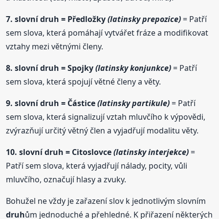
7. slovní
druh
= Předložky
(latinsky prepozice)
= Patří
sem slova, která pomáhají vytvářet fráze a modifikovat
vztahy mezi větnými členy.
8. slovní
druh
= Spojky
(latinsky konjunkce)
= Patří
sem slova, která spojují větné členy a věty.
9. slovní
druh
= Částice
(latinsky partikule)
= Patří
sem slova, která signalizují vztah mluvčího k výpovědi,
zvýrazňují určitý větný člen a vyjadřují modalitu věty.
10. slovní
druh
= Citoslovce
(latinsky interjekce)
=
Patří sem slova, která vyjadřují nálady, pocity, vůli
mluvčího, označují hlasy a zvuky.
Bohužel ne vždy je zařazení slov k jednotlivým slovním
druh
ům jednoduché a přehledné. K přiřazení některých