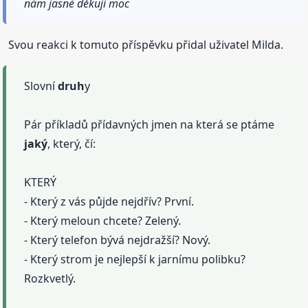
nám jasné děkuji moc
Svou reakci k tomuto příspěvku přidal uživatel Milda.
Slovní
druh
y
Pár příkladů přídavných jmen na která se ptáme
jaký
, který, čí:
KTERÝ
- Který z vás půjde nejdřív? První.
- Který meloun chcete? Zelený.
- Který telefon bývá nejdražší? Nový.
- Který strom je nejlepší k jarnímu polibku?
Rozkvetlý.