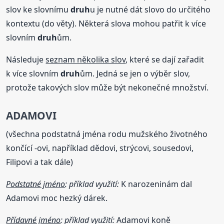
slov ke slovnímu
druh
u je nutné dát slovo do určitého
kontextu (do věty). Některá slova mohou patřit k více
slovním
druh
ům.
Následuje
seznam několika slov
, které se dají zařadit
k více slovním
druh
ům. Jedná se jen o výběr slov,
protože takových slov může být nekonečné množství.
ADAMOVI
(všechna podstatná jména rodu mužského životného
končící -ovi, například dědovi, strýcovi, sousedovi,
Filipovi a tak dále)
Podstatné jméno
: příklad využití:
K narozeninám dal
Adamovi moc hezký dárek.
Přídavné jméno
: příklad využití:
Adamovi koně