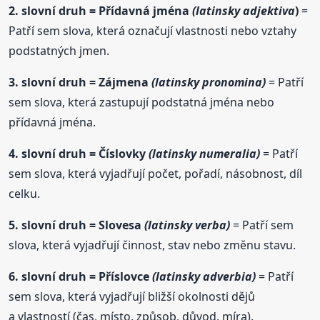
2. slovní
druh
= Přídavná jména
(latinsky adjektiva
)
=
Patří sem slova, která označují vlastnosti nebo vztahy
podstatných jmen.
3. slovní
druh
= Zájmena
(latinsky pronomina)
= Patří
sem slova, která zastupují podstatná jména nebo
přídavná jména.
4. slovní
druh
= Číslovky
(latinsky numeralia)
= Patří
sem slova, která vyjadřují počet, pořadí, násobnost, díl
celku.
5. slovní
druh
= Slovesa
(latinsky verba)
= Patří sem
slova, která vyjadřují činnost, stav nebo změnu stavu.
6. slovní
druh
= Příslovce
(latinsky adverbia)
= Patří
sem slova, která vyjadřují bližší okolnosti dějů
a vlastností (čas, místo, způsob, důvod, míra).