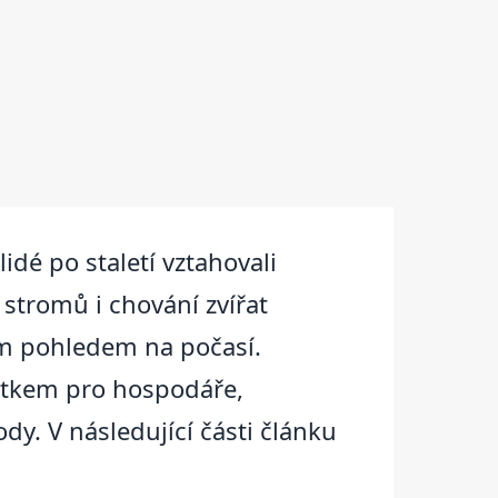
dé po staletí vztahovali
 stromů i chování zvířat
ým pohledem na počasí.
dítkem pro hospodáře,
dy. V následující části článku