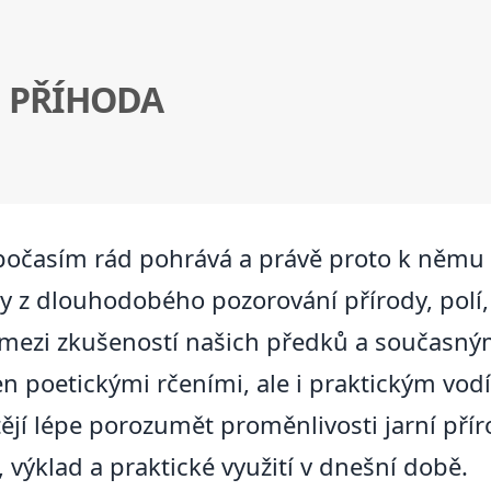
Á PŘÍHODA
počasím rád pohrává a právě proto k němu li
ly z dlouhodobého pozorování přírody, polí,
 mezi zkušeností našich předků a současn
en poetickými rčeními, ale i praktickým vo
jí lépe porozumět proměnlivosti jarní příro
 výklad a praktické využití v dnešní době.