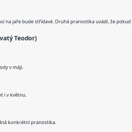
 na jaře bude střídavé. Druhá pranostika uvádí, že pokud v 
svatý Teodor)
dy v máji.
 i v květnu.
ná konkrétní pranostika.