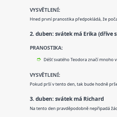
VYSVĚTLENÍ:
Hned první pranostika předpokládá, že počasí
2. duben: svátek má Erika (dříve 
PRANOSTIKA:
Déšť svatého Teodora značí mnoho vo
VYSVĚTLENÍ:
Pokud prší v tento den, tak bude hodně pršet
3. duben: svátek má Richard
Na tento den pravděpodobně nepřipadá žád