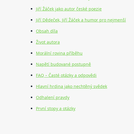
Jiří Žáček jako autor české poezie
Jiří Dědeček, Jiří Žáček a humor pro nejmenší
Obsah díla
Život autora
Morální rovina příběhu
Napětí budované postupně
FAQ – Časté otázky a odpovědi
Hlavní hrdina jako nechtěný svědek
Odhalení pravdy
První stopy a otázky