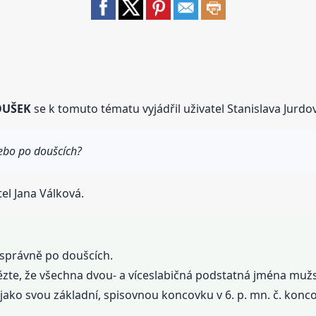
OUŠEK
se k tomuto tématu vyjádřil uživatel Stanislava Jurdo
ebo po doušcích?
el Jana Válková.
e správně po doušcích.
ězte, že všechna dvou- a víceslabičná podstatná jména mužská 
í jako svou základní, spisovnou koncovku v 6. p. mn. č. konco