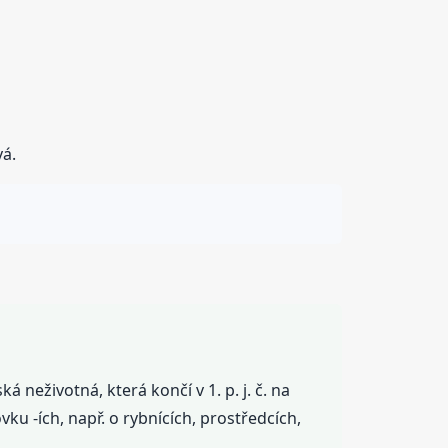
vá.
neživotná, která končí v 1. p. j. č. na
vku -ích, např. o rybnících, prostředcích,