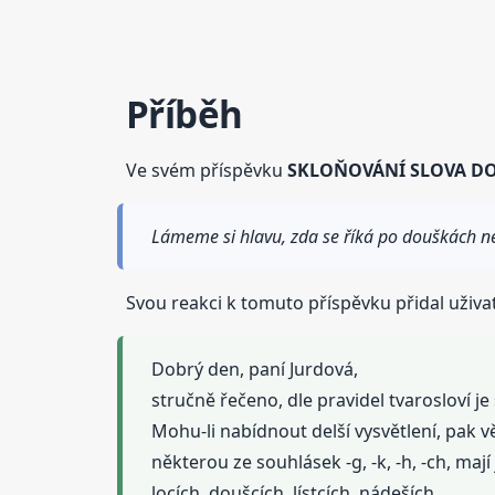
Příběh
Ve svém příspěvku
SKLOŇOVÁNÍ SLOVA D
Lámeme si hlavu, zda se říká po douškách n
Svou reakci k tomuto příspěvku přidal uživat
Dobrý den, paní Jurdová,
stručně řečeno, dle pravidel tvarosloví j
Mohu-li nabídnout delší vysvětlení, pak v
některou ze souhlásek -g, -k, -h, -ch, maj
locích, doušcích, lístcích, nádeších.