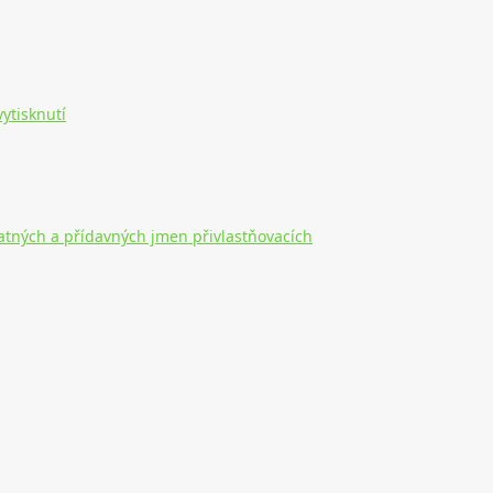
ytisknutí
tatných a přídavných jmen přivlastňovacích