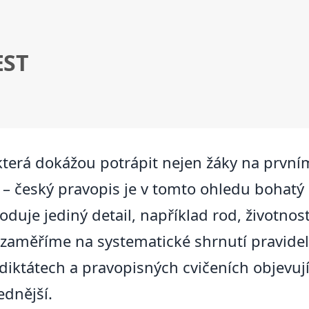
EST
 která dokážou potrápit nejen žáky na prvním 
– český pravopis je v tomto ohledu bohatý n
duje jediný detail, například rod, životnos
 zaměříme na systematické shrnutí pravidel
 diktátech a pravopisných cvičeních objevují.
ednější.