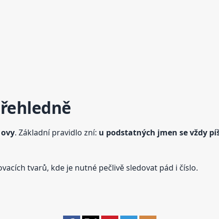
přehledně
 ovy
. Základní pravidlo zní:
u podstatných jmen se vždy píš
vacích tvarů, kde je nutné pečlivě sledovat pád i číslo.