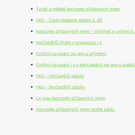
Tvrdé a měkké koncovky přídavných jmen
FAQ – Často kladené otázky 2. díl
Koncovky přídavných jmen – přehled a cvičení k v
Nejčastější chyby v pravopisu i y
Cvičení na psaní ovi ovy u příjmení
Cvičení na psaní i y v koncovkách ovi ovy u pods
FAQ – nejčastější otázky
FAQ – Nejčastější otázky
Co jsou koncovky přídavných jmen
Koncovky přídavných jmen podle pádu