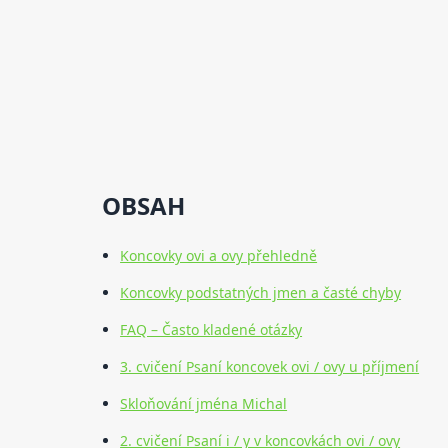
OBSAH
Koncovky ovi a ovy přehledně
Koncovky podstatných jmen a časté chyby
FAQ – Často kladené otázky
3. cvičení Psaní koncovek ovi / ovy u příjmení
Skloňování jména Michal
2. cvičení Psaní i / y v koncovkách ovi / ovy