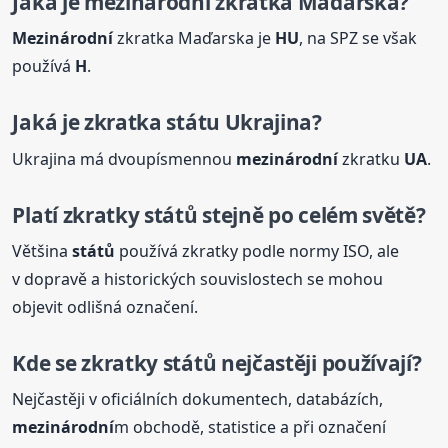
Jaká je
mezinárodní
zkratka Maďarska?
Mezinárodní
zkratka Maďarska je
HU
, na SPZ se však
používá
H
.
Jaká je zkratka státu Ukrajina?
Ukrajina má dvoupísmennou
mezinárodní
zkratku
UA
.
Platí zkratky
států
stejně po celém světě?
Většina
států
používá zkratky podle normy ISO, ale
v dopravě a historických souvislostech se mohou
objevit odlišná označení.
Kde se zkratky
států
nejčastěji používají?
Nejčastěji v oficiálních dokumentech, databázích,
mezinárodní
m obchodě, statistice a při označení