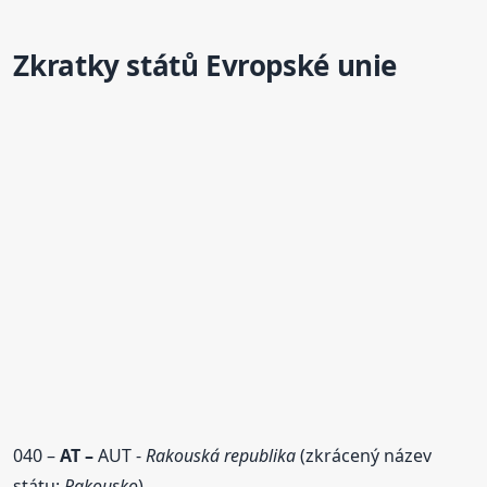
Zkratky
států
Evropské unie
040 –
AT –
AUT -
Rakouská republika
(zkrácený název
státu:
Rakousko
)