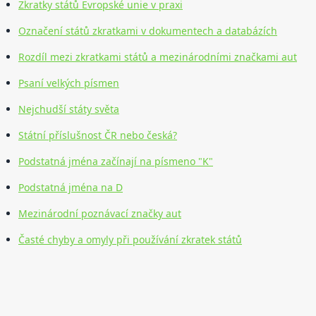
Zkratky států Evropské unie v praxi
Označení států zkratkami v dokumentech a databázích
Rozdíl mezi zkratkami států a mezinárodními značkami aut
Psaní velkých písmen
Nejchudší státy světa
Státní příslušnost ČR nebo česká?
Podstatná jména začínají na písmeno "K"
Podstatná jména na D
Mezinárodní poznávací značky aut
Časté chyby a omyly při používání zkratek států