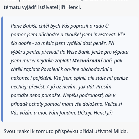
tématu vyjádřil uživatel Jiří Hencl.
Pane Babiši, chtěl bych Vás poprosit o radu či
pomoc.Jsem důchodce a zkoušel jsem investovat. Vše
šlo dobře - za měsíc jsem vydělal dost peněz. Při
výběru peníze převedli do Wise Bank. Jenže pro výplatu
jsem musel nejdříve zaplatit
Mezinárodní
daň, pak
chtěli zaplatit Povolení k on-line obchodování a
nakonec i pojištění. Vše jsem splnil, ale stále mi peníze
nechtějí převést. A já už nevím , jak dál. Prosím
poraďte nebo pomožte. Nepíšu podronosti, ale v
případě ochoty pomoci mám vše doloženo. Velice si
Vás vážím a moc Vám fandím. Děkuji. Hencl Jiří
Svou reakci k tomuto příspěvku přidal uživatel Milda.