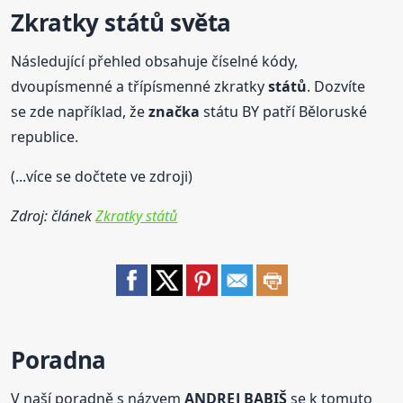
Zkratky
států
světa
Následující přehled obsahuje číselné kódy,
dvoupísmenné a třípísmenné zkratky
států
. Dozvíte
se zde například, že
značka
státu BY patří Běloruské
republice.
(...více se dočtete ve zdroji)
Zdroj: článek
Zkratky států
Poradna
V naší poradně s názvem
ANDREJ BABIŠ
se k tomuto