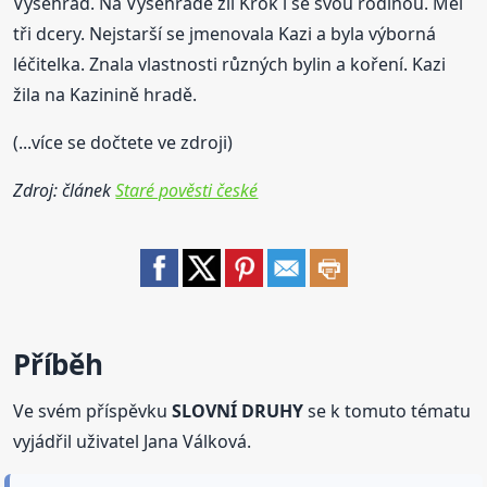
Vyšehrad. Na Vyšehradě žil Krok i se svou rodinou. Měl
tři dcery. Nejstarší se jmenovala Kazi a byla výborná
léčitelka. Znala vlastnosti různých bylin a koření. Kazi
žila na Kazinině hradě.
(...více se dočtete ve zdroji)
Zdroj: článek
Staré pověsti české
Příběh
Ve svém příspěvku
SLOVNÍ DRUHY
se k tomuto tématu
vyjádřil uživatel Jana Válková.