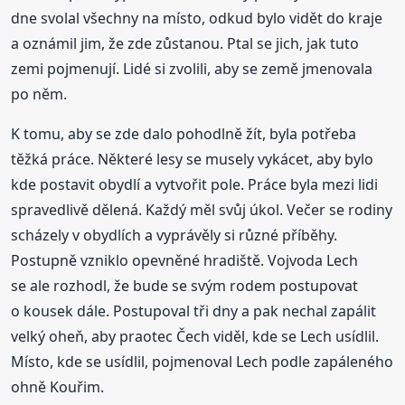
dne svolal všechny na místo, odkud bylo vidět do kraje
a oznámil jim, že zde zůstanou. Ptal se jich, jak tuto
zemi pojmenují. Lidé si zvolili, aby se země jmenovala
po něm.
K tomu, aby se zde dalo pohodlně žít, byla potřeba
těžká práce. Některé lesy se musely vykácet, aby bylo
kde postavit obydlí a vytvořit pole. Práce byla mezi lidi
spravedlivě dělená. Každý měl svůj úkol. Večer se rodiny
scházely v obydlích a vyprávěly si různé příběhy.
Postupně vzniklo opevněné hradiště. Vojvoda Lech
se ale rozhodl, že bude se svým rodem postupovat
o kousek dále. Postupoval tři dny a pak nechal zapálit
velký oheň, aby praotec Čech viděl, kde se Lech usídlil.
Místo, kde se usídlil, pojmenoval Lech podle zapáleného
ohně Kouřim.