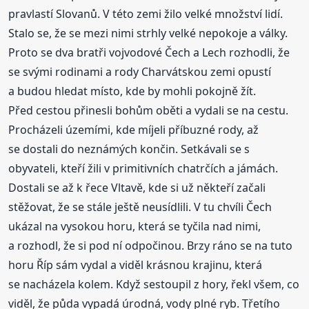
pravlastí Slovanů. V této zemi žilo velké množství lidí.
Stalo se, že se mezi nimi strhly velké nepokoje a války.
Proto se dva bratři vojvodové Čech a Lech rozhodli, že
se svými rodinami a rody Charvátskou zemi opustí
a budou hledat místo, kde by mohli pokojně žít.
Před cestou přinesli bohům oběti a vydali se na cestu.
Procházeli územími, kde míjeli příbuzné rody, až
se dostali do neznámých končin. Setkávali se s
obyvateli, kteří žili v primitivních chatrčích a jámách.
Dostali se až k řece Vltavě, kde si už někteří začali
stěžovat, že se stále ještě neusídlili. V tu chvíli Čech
ukázal na vysokou horu, která se tyčila nad nimi,
a rozhodl, že si pod ní odpočinou. Brzy ráno se na tuto
horu Říp sám vydal a viděl krásnou krajinu, která
se nacházela kolem. Když sestoupil z hory, řekl všem, co
viděl, že půda vypadá úrodná, vody plné ryb. Třetího