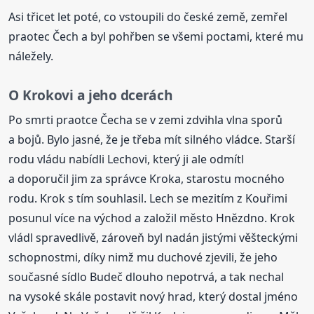
Asi třicet let poté, co vstoupili do české země, zemřel
praotec Čech a byl pohřben se všemi poctami, které mu
náležely.
O Krokovi a jeho dcerách
Po smrti praotce Čecha se v zemi zdvihla vlna sporů
a bojů. Bylo jasné, že je třeba mít silného vládce. Starší
rodu vládu nabídli Lechovi, který ji ale odmítl
a doporučil jim za správce Kroka, starostu mocného
rodu. Krok s tím souhlasil. Lech se mezitím z Kouřimi
posunul více na východ a založil město Hnězdno. Krok
vládl spravedlivě, zároveň byl nadán jistými věšteckými
schopnostmi, díky nimž mu duchové zjevili, že jeho
současné sídlo Budeč dlouho nepotrvá, a tak nechal
na vysoké skále postavit nový hrad, který dostal jméno