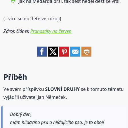
Jak na Medarda prší, tak šest neděl déšť se vrší.
(...více se dočtete ve zdroji)
Zdroj: článek
Pranostiky na červen
Příběh
Ve svém příspěvku
SLOVNÍ DRUHY
se k tomuto tématu
vyjádřil uživatel Jan Němeček.
Dobrý den,
mám hlídacího psa a hlídajícího psa. Je to obojí