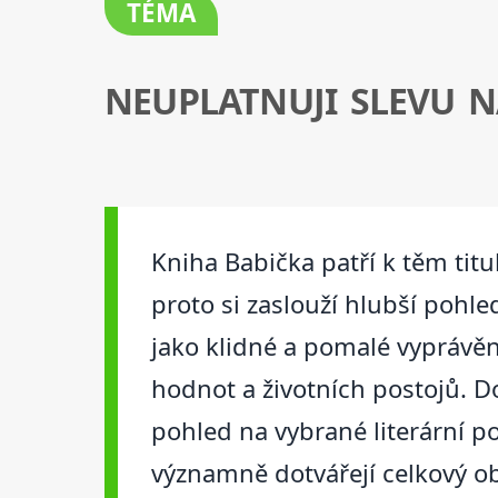
TÉMA
NEUPLATNUJI SLEVU N
Kniha Babička patří k těm titu
proto si zaslouží hlubší pohle
jako klidné a pomalé vyprávěn
hodnot a životních postojů. D
pohled na vybrané literární po
významně dotvářejí celkový ob