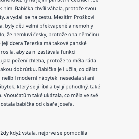
t k nim. Babička chvíli váhala, protože svou
aty, a vydali se na cestu. Mezitím Proškovi
ela, byly děti velmi překvapené a nemohly
mrzelo, že nemluví česky, protože ona němčinu
 její dcera Terezka má takové panské
osila, aby za ní zastávala funkci
jala pečení chleba, protože to měla ráda
akou dobrůtku. Babička je i učila, co dělat
i nelíbil moderní nábytek, nesedala si ani
tek, který se jí líbil a byl jí pohodlný, také
jich. Vnoučatům také ukázala, co měla ve své
dostala babička od císaře Josefa.
 Vždy když vstala, nejprve se pomodlila