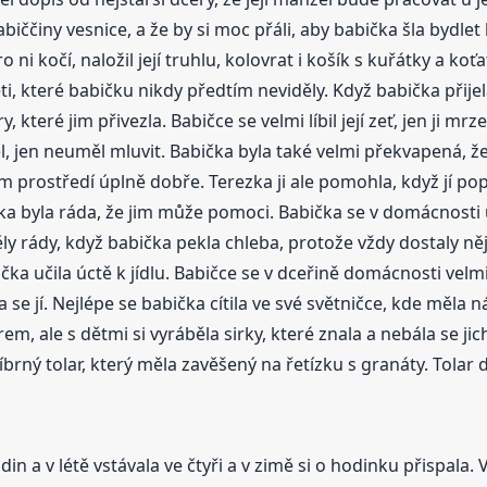
babiččiny vesnice, a že by si moc přáli, aby babička šla bydle
 ni kočí, naložil její truhlu, kolovrat i košík s kuřátky a koť
 děti, které babičku nikdy předtím neviděly. Když babička přij
, které jim přivezla. Babičce se velmi líbil její zeť, jen ji 
 jen neuměl mluvit. Babička byla také velmi překvapená, že
 prostředí úplně dobře. Terezka ji ale pomohla, když jí popr
 byla ráda, že jim může pomoci. Babička se v domácnosti u
ly rády, když babička pekla chleba, protože vždy dostaly něj
čka učila úctě k jídlu. Babičce se v dceřině domácnosti velm
e jí. Nejlépe se babička cítila ve své světničce, kde měla náby
orem, ale s dětmi si vyráběla sirky, které znala a nebála se 
říbrný tolar, který měla zavěšený na řetízku s granáty. Tolar 
n a v létě vstávala ve čtyři a v zimě si o hodinku přispala.