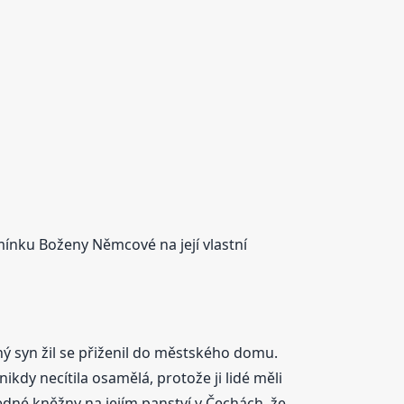
ínku Boženy Němcové na její vlastní
ný syn žil se přiženil do městského domu.
kdy necítila osamělá, protože ji lidé měli
 jedné kněžny na jejím panství v Čechách, že