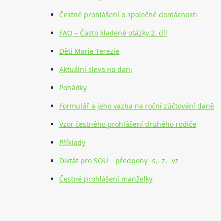
Čestné prohlášení o společné domácnosti
FAQ – Často kladené otázky 2. díl
Děti Marie Terezie
Aktuální sleva na dani
Pohádky
Formulář a jeho vazba na roční zúčtování daně
Vzor čestného prohlášení druhého rodiče
Příklady
Diktát pro SOU – předpony -s, -z, -vz
Čestné prohlášení manželky