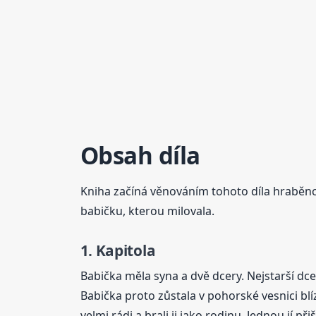
Obsah díla
Kniha začíná věnováním tohoto díla hraběnc
babičku, kterou milovala.
1. Kapitola
Babička měla syna a dvě dcery. Nejstarší dce
Babička proto zůstala v pohorské vesnici blí
velmi rádi a brali ji jako rodinu. Jednou jí p