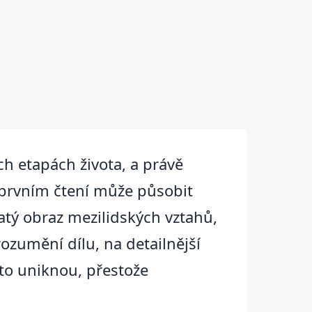
ch etapách života, a právě
i prvním čtení může působit
atý obraz mezilidských vztahů,
ozumění dílu, na detailnější
sto uniknou, přestože