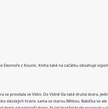
e Eleonoře z Kounic. Kniha také na začátku obsahuje vzpom
ra se provdala ve Vídni. Do Vídně šla také druhá dcera. Jedi
zko slezských hranic sama se starou Bětkou. Babička se ale ni
řišel dopis od nejstarší dcery, že její manžel bude pracovat u