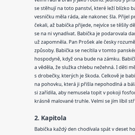
se stěhují na toto panství, které leží blízko 
vesničku měla ráda, ale nakonec šla. Přijel pro
čekali, až babička přijede, nejvíce se těšily
se na ni vynadívat. Babička je podarovala dary
už zapomněla. Pan Prošek ale česky rozuměl,
způsoby. Babička se necítila v tomto panském
hospodyně, když ona bude na zámku. Babička
a věděla, že služka chlebu nežehná. I děti mě
s drobečky, kterých je škoda. Celkově je babi
na pohovku, která ji přišla nepohodlná a bála s
si zařídila, aby nemusela topit v pokoji fosf
krásně malované truhle. Velmi se jím líbil st
2. Kapitola
Babička každý den chodívala spát v deset hodi