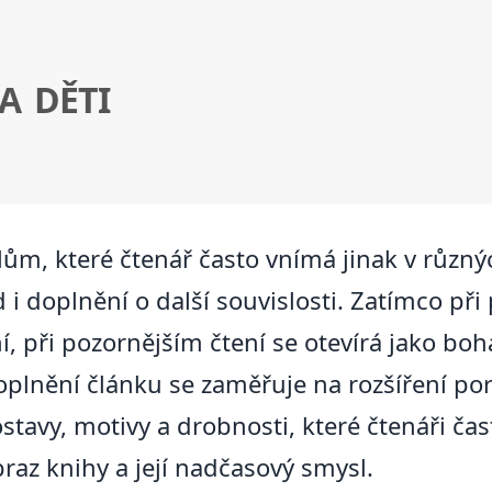
A DĚTI
lům, které čtenář často vnímá jinak v různý
d i doplnění o další souvislosti. Zatímco př
í, při pozornějším čtení se otevírá jako boh
oplnění článku se zaměřuje na rozšíření por
stavy, motivy a drobnosti, které čtenáři ča
raz knihy a její nadčasový smysl.