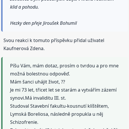
klid a pohodu.
Hezky den přeje Jiroušek Bohumil
Svou reakci k tomuto příspěvku přidal uživatel
Kaufnerová Zdena.
Píšu Vám, mám dotaz, prosím o tvrdou a pro mne
možná bolestnou odpověď.
Mám šanci uhájit život, ??
Je mi 73 let, třicet let se starám a vytvářím zázemí
synovi.Má invaliditu III. st.
Studoval Stavební fakultu-kousnutí klíštětem,
Lymská Boreliosa, následně propukla u něj
Schizofrenie.