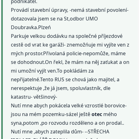
podnikatel.
Provádí stavební úpravy, -nemá stavební povolení-
dotazovala jsem se na St,odbor UMO
Doubravka.Plzeń
Parkuje velkou dodávku na společné příjezdové
cestě od vrat ke garáži- znemožńuje mi vyjíte ven z
mých prostor.Přivolaná policie-nepomůže, máme
se dohodnout.On řekl, že mám na něj zaťukat a on
mi umožní vyjít ven.To pokládám za
nepřijatelné.Tento RUS se chová jako majitel, a
nerespektuje ,že já jsem, spoluvlastník, dle
katastru- většinový-
Nutí mne abych pokácela velké vzrostlé borovice-
jsou na mém pozemku-sázel ještě
otec
mého
syna,potom ,po rozvodu rozděleno a on prodal..
Nutí mne ,abych zateplila dům- --STŘECHA