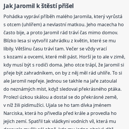
Jak Jaromil k štěstí přišel
Pohádka vypráví příběh malého Jaromila, který vyrůstá
s otcem (uhlířem) a nevlastní matkou. Jeho macecha ho
často bije, a proto Jaromil rád tráví čas mimo domov.
Blízko lesa si vytvořil zahrádku z květin, které se mu
líbily. Většinu času tráví tam. Večer se vždy vrací
s kozami a ovcemi, které měl pást. Horší je to ale v zimě,
kdy musí být s rodiči doma. Jeho otce trápí, že Jaromil si
přeje být zahradníkem, on by z něj měl rád uhlíře. To si
ale Jaromil nepřeje. Jednou se takhle na jaře zatoulal
do neznámých míst, když sledoval překrásného ptáka.
Prolezl úzkou skálou a dostal se do překrásné země,
v níž žili pidimužíci. Ujala se ho tam dívka jménem
Narciska, která ho přivedla před krále a provedla ho
jejich zemí. Spatřil tak vládkyni vodních víl, která mu