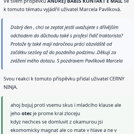
Ve svém příspěvku
ANDREJ BABIŠ KONTAKT E MAIL
se
k tomuto tématu vyjádřil uživatel Marcela Pavlíková.
Dobrý den , chci se zeptat jestli uvažujete s dřívějším
odchodem do důchodu také s profesí řidič traktorista?
Protože ty také mají náročnou práci obzvláště od
začátku sezóny až do pozdního podzimu .Děkuji za
zvážení mého dotazu. S pozdravem Pavlíková Marcela
Svou reakci k tomuto příspěvku přidal uživatel CERNY
NINJA.
ahoj bojuj proti vsemu skus i mladciho klause ale
jeho
otec
je prome kral zloceju
kdyz nechces se domluvit z okamurou jsi
ekomomicky magnat ale co mate v hlave a ne v