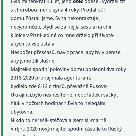
Bylo mi tenkrát 43 let, jeho
otec
odešel, vydržel žít
s chorobou mého syna 4 roky. Prodal půl
domu.Zůstali jsme. Syna nekontaktuje ,
nevypomůže, stydí se za něj.Já sestra na chir
klinice v Plzni-jediné co mne drželo při životě-
abych to vše ustála.
Nespočet přesčasů, navíc práce ,aby byly peníze,
aby jsme žili slušně.
Majitelka spodní poloviny domu poslední dva roky
2018-2020 pronajímala agenturám,
bydlelo zde 8-12 cizinců, převážně Rusové-
Ukrajinci,bylo nesnesitelné, nepořádek rvačky ,
hluk v nočních hodinách.Byla to nelegální
ubytovna.
Nikdo to neřešil- stěžovala jsem si,-marně.
V říjnu 2020 nový majitel spodní části-Je to Ruský