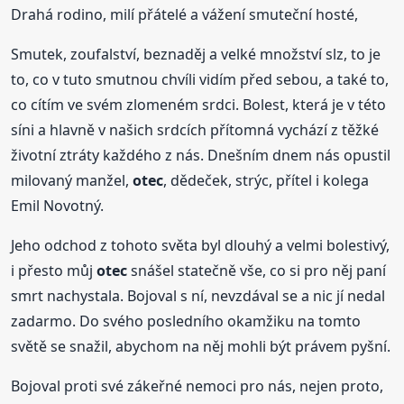
Drahá rodino, milí přátelé a vážení smuteční hosté,
Smutek, zoufalství, beznaděj a velké množství slz, to je
to, co v tuto smutnou chvíli vidím před sebou, a také to,
co cítím ve svém zlomeném srdci. Bolest, která je v této
síni a hlavně v našich srdcích přítomná vychází z těžké
životní ztráty každého z nás. Dnešním dnem nás opustil
milovaný manžel,
otec
, dědeček, strýc, přítel i kolega
Emil Novotný.
Jeho odchod z tohoto světa byl dlouhý a velmi bolestivý,
i přesto můj
otec
snášel statečně vše, co si pro něj paní
smrt nachystala. Bojoval s ní, nevzdával se a nic jí nedal
zadarmo. Do svého posledního okamžiku na tomto
světě se snažil, abychom na něj mohli být právem pyšní.
Bojoval proti své zákeřné nemoci pro nás, nejen proto,