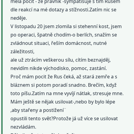
měla pocit - že právník -sympatisuje s tím Rusem
dle reakcí na mé dotazy a stížnosti.Zatím nic se
neděje.
V listopadu 20 jsem zlomila si stehenní kost, jsem
po operaci, špatně chodím-o berlích, snažím se
zvládnout situaci, řeším domácnost, nutné
záležitosti,
ale už ztrácím veškerou sílu, cítím beznajděj,
nevidím nikde východisko, pomoc, zastání.
Proč mám pocit že Rus čeká, až stará zemře a s
bláznem si potom poradí snadno. Brečím, když
toto píšu.Zatím na mne vyvíjí nátlak, stresuje mne.
Mám ještě se nějak usilovat-,nebo by bylo lépe
,aby stařeny a postižení¨
opustili tento svět?Protože já už více se usilovat
nezvládám.