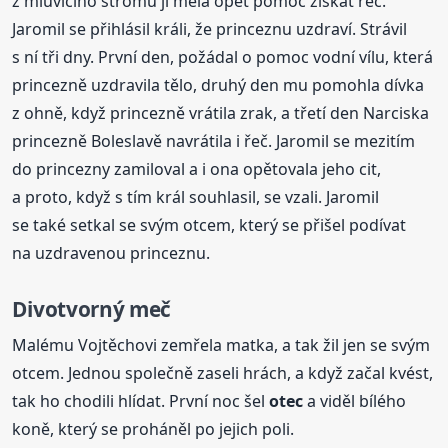
z mluvícího stromu ji měla opět pomoc získat řeč.
Jaromil se přihlásil králi, že princeznu uzdraví. Strávil
s ní tři dny. První den, požádal o pomoc vodní vílu, která
princezně uzdravila tělo, druhý den mu pomohla dívka
z ohně, když princezně vrátila zrak, a třetí den Narciska
princezně Boleslavě navrátila i řeč. Jaromil se mezitím
do princezny zamiloval a i ona opětovala jeho cit,
a proto, když s tím král souhlasil, se vzali. Jaromil
se také setkal se svým otcem, který se přišel podívat
na uzdravenou princeznu.
Divotvorný meč
Malému Vojtěchovi zemřela matka, a tak žil jen se svým
otcem. Jednou společně zaseli hrách, a když začal kvést,
tak ho chodili hlídat. První noc šel
otec
a viděl bílého
koně, který se proháněl po jejich poli.