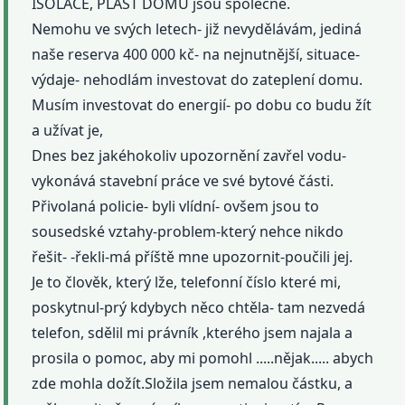
ISOLACE, PLÁŠŤ DOMU jsou společné.
Nemohu ve svých letech- již nevydělávám, jediná
naše reserva 400 000 kč- na nejnutnější, situace-
výdaje- nehodlám investovat do zateplení domu.
Musím investovat do energií- po dobu co budu žít
a užívat je,
Dnes bez jakéhokoliv upozornění zavřel vodu-
vykonává stavební práce ve své bytové části.
Přivolaná policie- byli vlídní- ovšem jsou to
sousedské vztahy-problem-který nehce nikdo
řešit- -řekli-má příště mne upozornit-poučili jej.
Je to člověk, který lže, telefonní číslo které mi,
poskytnul-prý kdybych něco chtěla- tam nezvedá
telefon, sdělil mi právník ,kterého jsem najala a
prosila o pomoc, aby mi pomohl .....nějak..... abych
zde mohla dožít.Složila jsem nemalou částku, a