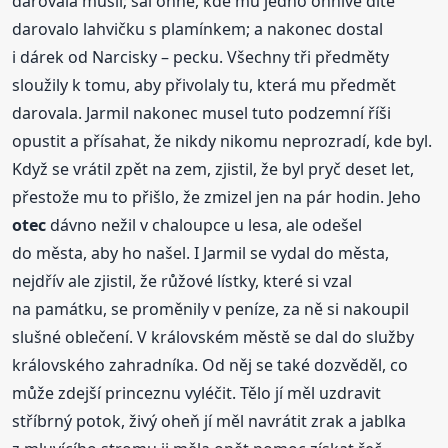
darovala mušli; sál ohně, kde mu jedno ohnivé dítě
darovalo lahvičku s plamínkem; a nakonec dostal
i dárek od Narcisky – pecku. Všechny tři předměty
sloužily k tomu, aby přivolaly tu, která mu předmět
darovala. Jarmil nakonec musel tuto podzemní říši
opustit a přísahat, že nikdy nikomu neprozradí, kde byl.
Když se vrátil zpět na zem, zjistil, že byl pryč deset let,
přestože mu to přišlo, že zmizel jen na pár hodin. Jeho
otec
dávno nežil v chaloupce u lesa, ale odešel
do města, aby ho našel. I Jarmil se vydal do města,
nejdřív ale zjistil, že růžové lístky, které si vzal
na památku, se proměnily v peníze, za ně si nakoupil
slušné oblečení. V královském městě se dal do služby
královského zahradníka. Od něj se také dozvěděl, co
může zdejší princeznu vyléčit. Tělo jí měl uzdravit
stříbrný potok, živý oheň jí měl navrátit zrak a jablka