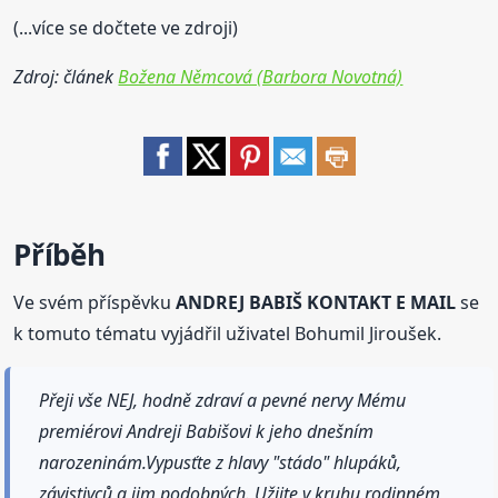
(...více se dočtete ve zdroji)
Zdroj: článek
Božena Němcová (Barbora Novotná)
Příběh
Ve svém příspěvku
ANDREJ BABIŠ KONTAKT E MAIL
se
k tomuto tématu vyjádřil uživatel Bohumil Jiroušek.
Přeji vše NEJ, hodně zdraví a pevné nervy Mému
premiérovi Andreji Babišovi k jeho dnešním
narozeninám.Vypusťte z hlavy "stádo" hlupáků,
závistivců a jim podobných. Užijte v kruhu rodinném