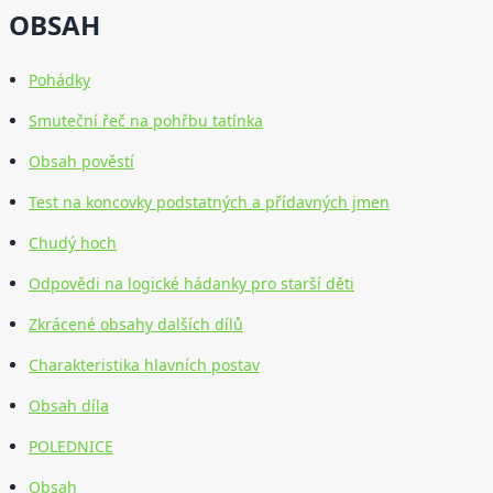
OBSAH
Pohádky
Smuteční řeč na pohřbu tatínka
Obsah pověstí
Test na koncovky podstatných a přídavných jmen
Chudý hoch
Odpovědi na logické hádanky pro starší děti
Zkrácené obsahy dalších dílů
Charakteristika hlavních postav
Obsah díla
POLEDNICE
Obsah