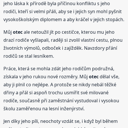
jeho láska k přírodě byla příčinou konfliktu s jeho
rodiči, kteří si velmi přáli, aby se i jejich syn mohl pyšnit
vysokoškolským diplomem a aby kráčel v jejich stopách.
Můj
otec
ale netoužil jít po cestičce, kterou mu jeho
drazí rodiče vyšlapali, raději si zvolil vlastní cestu, plnou
životních výmolů, odboček i zajížděk. Navzdory přání
rodičů se stal lesníkem.
Práce, která se mohla zdát jeho rodičům podružná,
získala v jeho rukou nové rozměry. Můj
otec
dělal vše,
aby ji plnil co nejlépe. A protože se nikdy nebál těžké
dřiny a přál si aspoň trochu usmířit své milované
rodiče, současně při zaměstnání vystudoval i vysokou
školu zaměřenou na lesní inženýrství.
Jen díky jeho píli, neochoty vzdát se, i když byl během