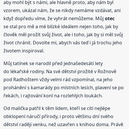
aby mohl být s námi, ale hlavně proto, aby nám byl
vzorem, ukázal nám, že se nikdy nemáme vzdávat, ani
když dopředu víme, že vyhrát nemůžeme. Můj
otec
se stal pro mě a mé blízké ideálem nejen toho, jak by
člověk měl prožít svůj život, ale i toho, jak by si měl svůj
život chránit. Dovolte mi, abych vás teď i já trochu jeho
životem inspiroval.
Můj tatínek se narodil před jednašedesáti lety
do lékařské rodiny. Na své dětství prožité v Rožnově
pod Radhoštem vždy velmi rád vzpomínal, na jeho
prohánění s kamarády po místních lesích, plavení se po
řekách, i rajtování koní na rozlehlých loukách.
Od malička patřil k těm lidem, kteří se cítí nejlépe
obklopení náručí přírody, i proto většinu dní svého
dětství raději venku, než uzavřen s knihou doma. Právě