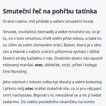
Smuteční řeč na pohřbu tatínka
Drahá rodino, milí přátelé a vážení smuteční hosté,
Smutek, zoufalství, beznaděj a velké množství slz, to je
to, co v tuto smutnou chvíli vidím před sebou, a také to,
co cítím ve svém zlomeném srdci. Bolest, která je v této
síni a hlavně v našich srdcích přítomná vychází z těžké
životní ztráty každého z nás. Dnešním dnem nás opustil
milovaný manžel,
otec
, dědeček, strýc, přítel i kolega
Emil Novotný.
Jeho odchod z tohoto světa byl dlouhý a velmi bolestivý,
i přesto můj
otec
snášel statečně vše, co si pro něj paní
smrt nachystala. Bojoval s ní, nevzdával se a nic jí nedal
zadarmo. Do svého posledního okamžiku na tomto