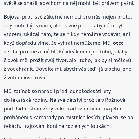
světě se snažil, abychom na něj mohli být právem pyšní.
Bojoval proti své zákeřné nemoci pro nás, nejen proto,
aby mohl být s námi, ale hlavně proto, aby nám byl
vzorem, ukázal nám, že se nikdy nemáme vzdávat, ani
když dopředu víme, že vyhrát nemůžeme. Můj
otec
se stal pro mě a mé blízké ideálem nejen toho, jak by
člověk měl prožít svůj život, ale i toho, jak by si měl svůj
život chránit. Dovolte mi, abych vás teď i já trochu jeho
životem inspiroval.
Můj tatínek se narodil před jednašedesáti lety
do lékařské rodiny. Na své dětství prožité v Rožnově
pod Radhoštem vždy velmi rád vzpomínal, na jeho
prohánění s kamarády po místních lesích, plavení se po
řekách, i rajtování koní na rozlehlých loukách.