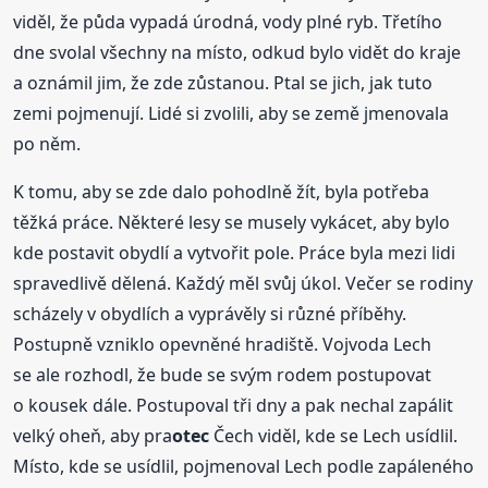
viděl, že půda vypadá úrodná, vody plné ryb. Třetího
dne svolal všechny na místo, odkud bylo vidět do kraje
a oznámil jim, že zde zůstanou. Ptal se jich, jak tuto
zemi pojmenují. Lidé si zvolili, aby se země jmenovala
po něm.
K tomu, aby se zde dalo pohodlně žít, byla potřeba
těžká práce. Některé lesy se musely vykácet, aby bylo
kde postavit obydlí a vytvořit pole. Práce byla mezi lidi
spravedlivě dělená. Každý měl svůj úkol. Večer se rodiny
scházely v obydlích a vyprávěly si různé příběhy.
Postupně vzniklo opevněné hradiště. Vojvoda Lech
se ale rozhodl, že bude se svým rodem postupovat
o kousek dále. Postupoval tři dny a pak nechal zapálit
velký oheň, aby pra
otec
Čech viděl, kde se Lech usídlil.
Místo, kde se usídlil, pojmenoval Lech podle zapáleného