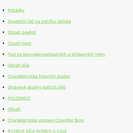
Pohádky
Smuteční řeč na pohřbu tatínka
Obsah pověstí
Chudý hoch
Test na koncovky podstatných a přídavných jmen
Obsah díla
Charakteristika hlavních postav
Zkrácené obsahy dalších dílů
POLEDNICE
Obsah
Charakteristika postavy Chandler Bing
ROZBOR DÍLA ROMEO A JULIE