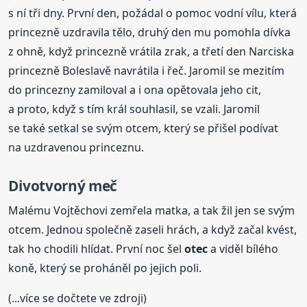
s ní tři dny. První den, požádal o pomoc vodní vílu, která
princezně uzdravila tělo, druhý den mu pomohla dívka
z ohně, když princezně vrátila zrak, a třetí den Narciska
princezně Boleslavě navrátila i řeč. Jaromil se mezitím
do princezny zamiloval a i ona opětovala jeho cit,
a proto, když s tím král souhlasil, se vzali. Jaromil
se také setkal se svým otcem, který se přišel podívat
na uzdravenou princeznu.
Divotvorný meč
Malému Vojtěchovi zemřela matka, a tak žil jen se svým
otcem. Jednou společně zaseli hrách, a když začal kvést,
tak ho chodili hlídat. První noc šel
otec
a viděl bílého
koně, který se proháněl po jejich poli.
(...více se dočtete ve zdroji)