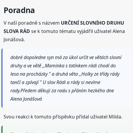
Poradna
V naší poradně s názvem
URČENÍ SLOVNÍHO DRUHU
SLOVA RÁD
se k tomuto tématu vyjádřil uživatel Alena
Jonášová.
dobré dopoledne syn má za úkol určit ve větách slovní
druhy a ve větě ,,Maminka s tatínkem rádi chodí do
lesa na procházky " a druhá věta ,,Holky ze třídy rády
tančí a zpívají " U slov Rádi a rády si nevíme
rady.Předem děkuji za radu s přáním hezkého dne
Alena Jonášová
Svou reakci k tomuto příspěvku přidal uživatel Milda.