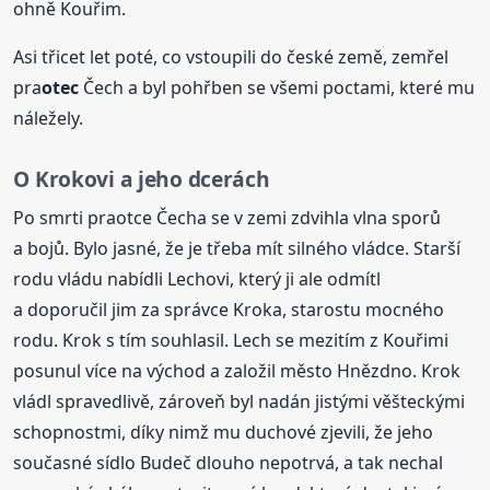
ohně Kouřim.
Asi třicet let poté, co vstoupili do české země, zemřel
pra
otec
Čech a byl pohřben se všemi poctami, které mu
náležely.
O Krokovi a jeho dcerách
Po smrti praotce Čecha se v zemi zdvihla vlna sporů
a bojů. Bylo jasné, že je třeba mít silného vládce. Starší
rodu vládu nabídli Lechovi, který ji ale odmítl
a doporučil jim za správce Kroka, starostu mocného
rodu. Krok s tím souhlasil. Lech se mezitím z Kouřimi
posunul více na východ a založil město Hnězdno. Krok
vládl spravedlivě, zároveň byl nadán jistými věšteckými
schopnostmi, díky nimž mu duchové zjevili, že jeho
současné sídlo Budeč dlouho nepotrvá, a tak nechal