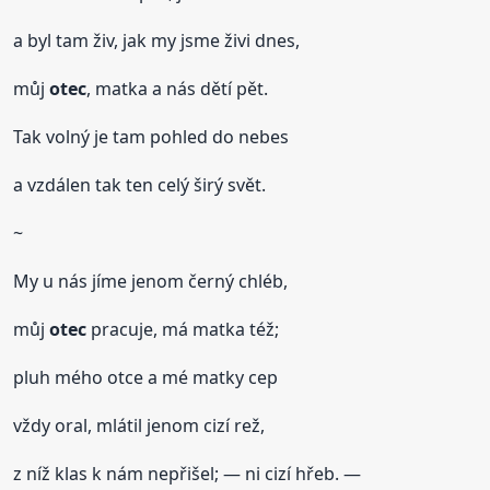
a byl tam živ, jak my jsme živi dnes,
můj
otec
, matka a nás dětí pět.
Tak volný je tam pohled do nebes
a vzdálen tak ten celý širý svět.
~
My u nás jíme jenom černý chléb,
můj
otec
pracuje, má matka též;
pluh mého otce a mé matky cep
vždy oral, mlátil jenom cizí rež,
z níž klas k nám nepřišel; — ni cizí hřeb. —