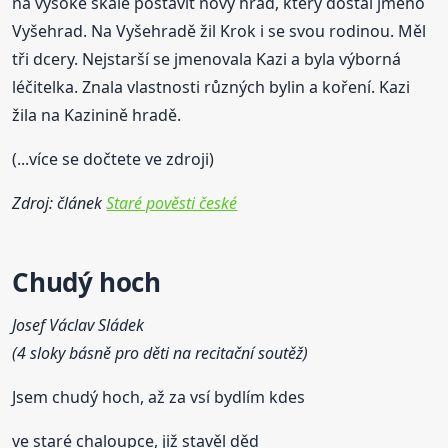
na vysoké skále postavit nový hrad, který dostal jméno
Vyšehrad. Na Vyšehradě žil Krok i se svou rodinou. Měl
tři dcery. Nejstarší se jmenovala Kazi a byla výborná
léčitelka. Znala vlastnosti různých bylin a koření. Kazi
žila na Kazinině hradě.
(...více se dočtete ve zdroji)
Zdroj: článek
Staré pověsti české
Chudý hoch
Josef Václav Sládek
(4 sloky básně pro děti na recitační soutěž)
Jsem chudý hoch, až za vsí bydlím kdes
ve staré chaloupce, již stavěl děd