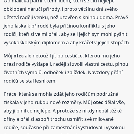
Od malička patřil k těm lidem, kteří se cítí nejlépe
obklopení náručí přírody, i proto většinu dní svého
dětství raději venku, než uzavřen s knihou doma. Právě
jeho láska k přírodě byla příčinou konfliktu s jeho
rodiči, kteří si velmi přáli, aby se i jejich syn mohl pyšnit
vysokoškolským diplomem a aby kráčel v jejich stopách.
Můj
otec
ale netoužil jít po cestičce, kterou mu jeho
drazí rodiče vyšlapali, raději si zvolil vlastní cestu, plnou
životních výmolů, odboček i zajížděk. Navzdory přání
rodičů se stal lesníkem.
Práce, která se mohla zdát jeho rodičům podružná,
získala v jeho rukou nové rozměry. Můj
otec
dělal vše,
aby ji plnil co nejlépe. A protože se nikdy nebál těžké
dřiny a přál si aspoň trochu usmířit své milované
rodiče, současně při zaměstnání vystudoval i vysokou