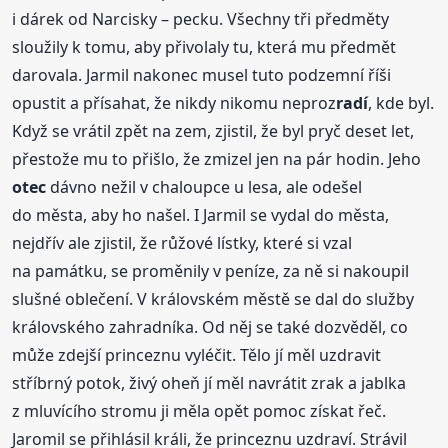
i dárek od Narcisky – pecku. Všechny tři předměty
sloužily k tomu, aby přivolaly tu, která mu předmět
darovala. Jarmil nakonec musel tuto podzemní říši
opustit a přísahat, že nikdy nikomu neproz
radí
, kde byl.
Když se vrátil zpět na zem, zjistil, že byl pryč deset let,
přestože mu to přišlo, že zmizel jen na pár hodin. Jeho
otec
dávno nežil v chaloupce u lesa, ale odešel
do města, aby ho našel. I Jarmil se vydal do města,
nejdřív ale zjistil, že růžové lístky, které si vzal
na památku, se proměnily v peníze, za ně si nakoupil
slušné oblečení. V královském městě se dal do služby
královského zahradníka. Od něj se také dozvěděl, co
může zdejší princeznu vyléčit. Tělo jí měl uzdravit
stříbrný potok, živý oheň jí měl navrátit zrak a jablka
z mluvícího stromu ji měla opět pomoc získat řeč.
Jaromil se přihlásil králi, že princeznu uzdraví. Strávil