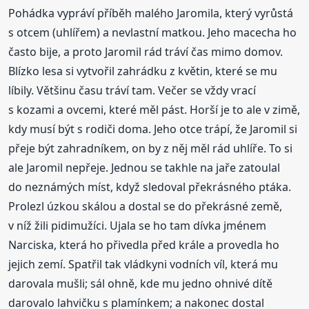
Pohádka vypráví příběh malého Jaromila, který vyrůstá
s otcem (uhlířem) a nevlastní matkou. Jeho macecha ho
často bije, a proto Jaromil rád tráví čas mimo domov.
Blízko lesa si vytvořil zahrádku z květin, které se mu
líbily. Většinu času tráví tam. Večer se vždy vrací
s kozami a ovcemi, které měl pást. Horší je to ale v zimě,
kdy musí být s rodiči doma. Jeho otce trápí, že Jaromil si
přeje být zahradníkem, on by z něj měl rád uhlíře. To si
ale Jaromil nepřeje. Jednou se takhle na jaře zatoulal
do neznámých míst, když sledoval překrásného ptáka.
Prolezl úzkou skálou a dostal se do překrásné země,
v níž žili pidimužíci. Ujala se ho tam dívka jménem
Narciska, která ho přivedla před krále a provedla ho
jejich zemí. Spatřil tak vládkyni vodních víl, která mu
darovala mušli; sál ohně, kde mu jedno ohnivé dítě
darovalo lahvičku s plamínkem; a nakonec dostal