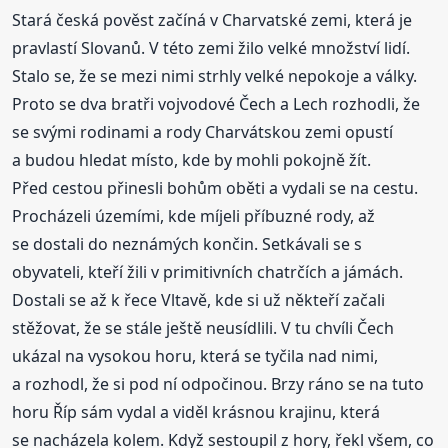
Stará česká pověst začíná v Charvatské zemi, která je
pravlastí Slovanů. V této zemi žilo velké množství lidí.
Stalo se, že se mezi nimi strhly velké nepokoje a války.
Proto se dva bratři vojvodové Čech a Lech rozhodli, že
se svými rodinami a rody Charvátskou zemi opustí
a budou hledat místo, kde by mohli pokojně žít.
Před cestou přinesli bohům oběti a vydali se na cestu.
Procházeli územími, kde míjeli příbuzné rody, až
se dostali do neznámých končin. Setkávali se s
obyvateli, kteří žili v primitivních chatrčích a jámách.
Dostali se až k řece Vltavě, kde si už někteří začali
stěžovat, že se stále ještě neusídlili. V tu chvíli Čech
ukázal na vysokou horu, která se tyčila nad nimi,
a rozhodl, že si pod ní odpočinou. Brzy ráno se na tuto
horu Říp sám vydal a viděl krásnou krajinu, která
se nacházela kolem. Když sestoupil z hory, řekl všem, co