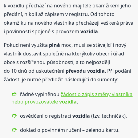
k vozidlu přechází na nového majitele okamžikem jeho
předání, nikoli až zápisem v registru. Od tohoto
okamžiku na nového vlastníka přecházejí veškerá práva
i povinnosti spojené s provozem
vozidla
.
Pokud není využita
plná
moc, musí se stávající i nový
vlastník dostavit společně na kterýkoliv obecní úřad
obce s rozšířenou působností, a to nejpozději
do 10 dnů od uskutečnění
převodu
vozidla
. Při podání
žádosti je nutné předložit následující dokumenty:
řádně vyplněnou
žádost o zápis změny vlastníka
nebo provozovatele
vozidla
,
osvědčení o registraci
vozidla
(tzv. techničák),
doklad o povinném ručení – zelenou kartu.