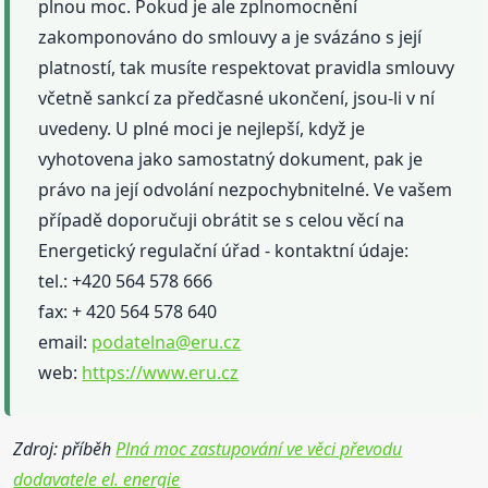
plnou moc. Pokud je ale zplnomocnění
zakomponováno do smlouvy a je svázáno s její
platností, tak musíte respektovat pravidla smlouvy
včetně sankcí za předčasné ukončení, jsou-li v ní
uvedeny. U plné moci je nejlepší, když je
vyhotovena jako samostatný dokument, pak je
právo na její odvolání nezpochybnitelné. Ve vašem
případě doporučuji obrátit se s celou věcí na
Energetický regulační úřad - kontaktní údaje:
tel.: +420 564 578 666
fax: + 420 564 578 640
email:
podatelna@eru.cz
web:
https://www.eru.cz
Zdroj: příběh
Plná moc zastupování ve věci převodu
dodavatele el. energie