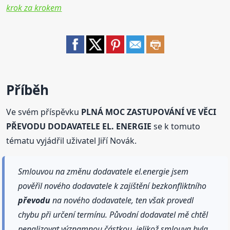
krok za krokem
Příběh
Ve svém příspěvku
PLNÁ MOC ZASTUPOVÁNÍ VE VĚCI
PŘEVODU DODAVATELE EL. ENERGIE
se k tomuto
tématu vyjádřil uživatel Jiří Novák.
Smlouvou na změnu dodavatele el.energie jsem
pověřil nového dodavatele k zajištění bezkonfliktního
převodu
na nového dodavatele, ten však provedl
chybu při určení termínu. Původní dodavatel mě chtěl
penalizovat významnou částkou, jelikož smlouva byla