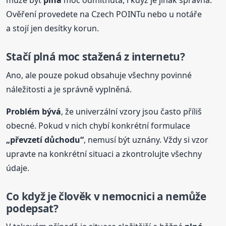
může být
plná
moc odmítnuta, i když je jinak správná.
Ověření provedete na Czech POINTu nebo u notáře
a stojí jen desítky korun.
Stačí
plná
moc stažená z internetu?
Ano, ale pouze pokud obsahuje všechny povinné
náležitosti a je správně vyplněná.
Problém bývá
, že univerzální vzory jsou často příliš
obecné. Pokud v nich chybí konkrétní formulace
„převzetí důchodu“
, nemusí být uznány. Vždy si vzor
upravte na konkrétní situaci a zkontrolujte všechny
údaje.
Co když je člověk v nemocnici a nemůže
podepsat?