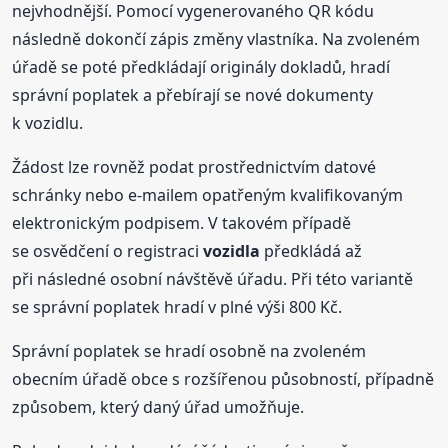
nejvhodnější. Pomocí vygenerovaného QR kódu
následně dokončí zápis změny vlastníka. Na zvoleném
úřadě se poté předkládají originály dokladů, hradí
správní poplatek a přebírají se nové dokumenty
k vozidlu.
Žádost lze rovněž podat prostřednictvím datové
schránky nebo e-mailem opatřeným kvalifikovaným
elektronickým podpisem. V takovém případě
se osvědčení o registraci
vozidla
předkládá až
při následné osobní návštěvě úřadu. Při této variantě
se správní poplatek hradí v plné výši 800 Kč.
Správní poplatek se hradí osobně na zvoleném
obecním úřadě obce s rozšířenou působností, případně
způsobem, který daný úřad umožňuje.