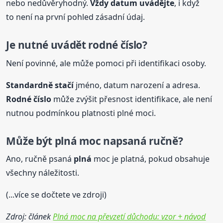
nebo nedůvěryhodný.
Vždy datum uvádějte
, i když
to není na první pohled zásadní údaj.
Je nutné uvádět rodné číslo?
Není povinné, ale může pomoci při identifikaci osoby.
Standardně stačí
jméno, datum narození a adresa.
Rodné číslo
může zvýšit přesnost identifikace, ale není
nutnou podmínkou platnosti plné moci.
Může být
plná
moc napsaná ručně?
Ano, ručně psaná
plná
moc je platná, pokud obsahuje
všechny náležitosti.
(...více se dočtete ve zdroji)
Zdroj: článek
Plná moc na převzetí důchodu: vzor + návod