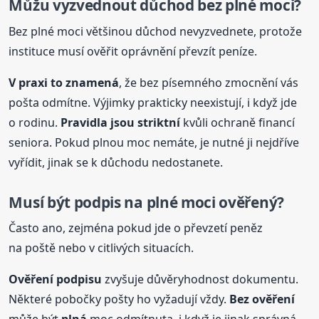
Můžu vyzvednout důchod bez plné moci?
Bez plné moci většinou důchod nevyzvednete, protože
instituce musí ověřit oprávnění převzít peníze.
V praxi to znamená
, že bez písemného zmocnění vás
pošta odmítne. Výjimky prakticky neexistují, i když jde
o rodinu.
Pravidla jsou striktní
kvůli ochraně financí
seniora. Pokud plnou moc nemáte, je nutné ji nejdříve
vyřídit, jinak se k důchodu nedostanete.
Musí být podpis na plné moci ověřený?
Často ano, zejména pokud jde o převzetí peněz
na poště nebo v citlivých situacích.
Ověření podpisu
zvyšuje důvěryhodnost dokumentu.
Některé pobočky pošty ho vyžadují vždy.
Bez ověření