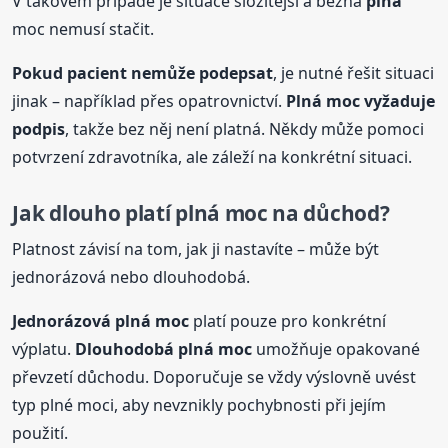
V takovém případě je situace složitější a běžná
plná
moc nemusí stačit.
Pokud pacient nemůže podepsat
, je nutné řešit situaci
jinak – například přes opatrovnictví.
Plná
moc vyžaduje
podpis
, takže bez něj není platná. Někdy může pomoci
potvrzení zdravotníka, ale záleží na konkrétní situaci.
Jak dlouho platí
plná
moc na důchod?
Platnost závisí na tom, jak ji nastavíte – může být
jednorázová nebo dlouhodobá.
Jednorázová
plná
moc
platí pouze pro konkrétní
výplatu.
Dlouhodobá
plná
moc
umožňuje opakované
převzetí důchodu. Doporučuje se vždy výslovně uvést
typ plné moci, aby nevznikly pochybnosti při jejím
použití.