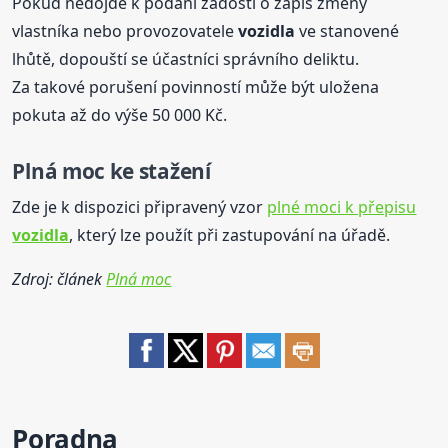
Pokud nedojde k podání žádosti o zápis změny
vlastníka nebo provozovatele
vozidla
ve stanovené
lhůtě, dopouští se účastníci správního deliktu.
Za takové porušení povinností může být uložena
pokuta až do výše 50 000 Kč.
Plná
moc k
e stažení
Zde je k dispozici připravený vzor
plné moci k přepisu
vozidla
, který lze použít při zastupování na úřadě.
Zdroj: článek
Plná moc
Poradna