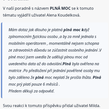
V naší poradně s názvem
PLNÁ MOC
se k tomuto
tématu vyjádřil uživatel Alena Koudelková.
Mám dotaz jak dlouho je platná
plná
moc k
dyž
zplnomocním fyzickou osobu ,a by za mně jednala s
mobilním operátorem , momentálně nejsem schopna
ze zdravotních důvodu se zúčastnit osobního jednání .V
plné moci jsem uvedla že uděluji plnou moc od
uvedeného data až do odvolání.
Plná
byla ověřena na
matrice .Po předložení při jednání pověřené osoby mu
bylo zděleno že
plná
moc neplatí že prošla lhůta.
Plná
moc prý platí pouze 6 měsíců .
Předem děkuji za odpověď.
Svou reakci k tomuto příspěvku přidal uživatel Milda.