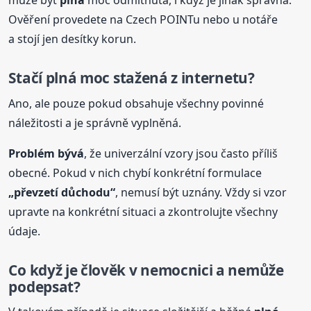
může být
plná
moc odmítnuta, i když je jinak správná.
Ověření provedete na Czech POINTu nebo u notáře
a stojí jen desítky korun.
Stačí
plná
moc stažená z internetu?
Ano, ale pouze pokud obsahuje všechny povinné
náležitosti a je správně vyplněná.
Problém bývá
, že univerzální vzory jsou často příliš
obecné. Pokud v nich chybí konkrétní formulace
„převzetí důchodu“
, nemusí být uznány. Vždy si vzor
upravte na konkrétní situaci a zkontrolujte všechny
údaje.
Co když je člověk v nemocnici a nemůže
podepsat?