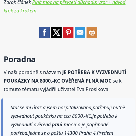
Zdroj: článek
Plná moc na převzetí důchodu: vzor + návod
krok za krokem
Poradna
V naší poradně s názvem
JE POTŘEBA K VYZVEDNUTÍ
POUKÁZKY NA 8000,-KC OVĚŘENÁ PLNÁ MOC
se k
tomuto tématu vyjádřil uživatel Eva Prosikova.
Stal se mi úraz a jsem hospitalizovana,potřebuji nutně
vyzvednout poukázku na cca 8000,-KC.Je potřeba k
vyzvednutí ověřená
plná
moc?Co je popřípadě
potřeba.Jedne se o poštu 14300 Praha 4.Predem