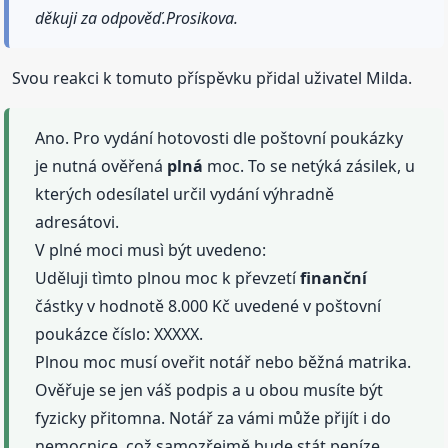
děkuji za odpověď.Prosikova.
Svou reakci k tomuto příspěvku přidal uživatel Milda.
Ano. Pro vydání hotovosti dle poštovní poukázky
je nutná ověřená
plná
moc. To se netýká zásilek, u
kterých odesílatel určil vydání výhradně
adresátovi.
V plné moci musì být uvedeno:
Uděluji tìmto plnou moc k převzetí
finanční
částky v hodnotě 8.000 Kč uvedené v poštovní
poukázce číslo: XXXXX.
Plnou moc musí oveřit notář nebo běžná matrika.
Ověřuje se jen váš podpis a u obou musíte být
fyzicky přitomna. Notář za vámi může přijít i do
nemocnice, což samozřejmě bude stát peníze