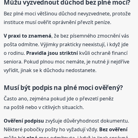
Můžu vyzvednout důchod bez plné moci?
Bez plné moci většinou důchod nevyzvednete, protože
instituce musí ověřit oprávnění převzít peníze.
V praxi to znamená
, že bez písemného zmocnění vás
pošta odmítne. Výjimky prakticky neexistují, i když jde
o rodinu.
Pravidla jsou striktní
kvůli ochraně financí
seniora. Pokud plnou moc nemáte, je nutné ji nejdříve
vyřídit, jinak se k důchodu nedostanete.
Musí být podpis na plné moci ověřený?
Často ano, zejména pokud jde o převzetí peněz
na poště nebo v citlivých situacích.
Ověření podpisu
zvyšuje důvěryhodnost dokumentu.
Některé pobočky pošty ho vyžadují vždy.
Bez ověření