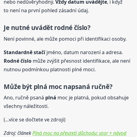
nebo nedůvěryhodný.
Vždy datum uvádějte
, i když
to není na první pohled zásadní údaj.
Je nutné uvádět rodné číslo?
Není povinné, ale může pomoci při identifikaci osoby.
Standardně stačí
jméno, datum narození a adresa.
Rodné číslo
může zvýšit přesnost identifikace, ale není
nutnou podmínkou platnosti plné moci.
Může být
plná
moc napsaná ručně?
Ano, ručně psaná
plná
moc je platná, pokud obsahuje
všechny náležitosti.
(...více se dočtete ve zdroji)
Zdroj: článek
Plná moc na převzetí důchodu: vzor + návod