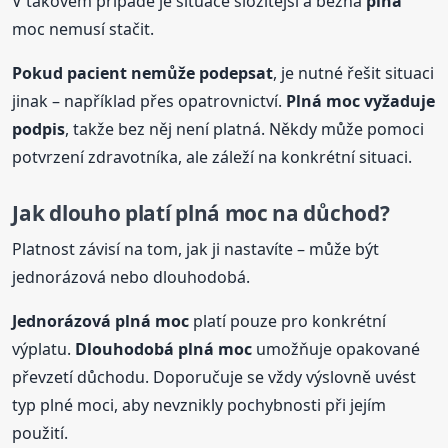
V takovém případě je situace složitější a běžná
plná
moc nemusí stačit.
Pokud pacient nemůže podepsat
, je nutné řešit situaci
jinak – například přes opatrovnictví.
Plná
moc vyžaduje
podpis
, takže bez něj není platná. Někdy může pomoci
potvrzení zdravotníka, ale záleží na konkrétní situaci.
Jak dlouho platí
plná
moc na důchod?
Platnost závisí na tom, jak ji nastavíte – může být
jednorázová nebo dlouhodobá.
Jednorázová
plná
moc
platí pouze pro konkrétní
výplatu.
Dlouhodobá
plná
moc
umožňuje opakované
převzetí důchodu. Doporučuje se vždy výslovně uvést
typ plné moci, aby nevznikly pochybnosti při jejím
použití.