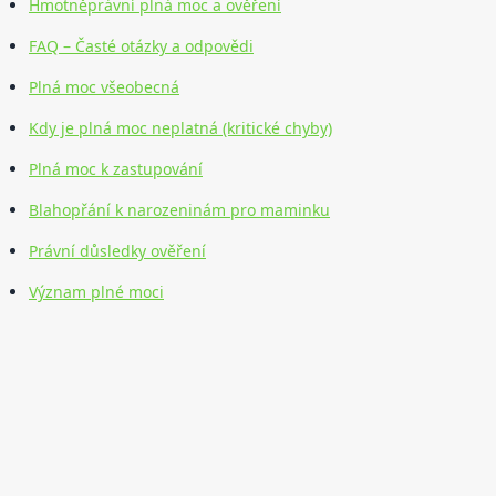
Hmotněprávní plná moc a ověření
FAQ – Časté otázky a odpovědi
Plná moc všeobecná
Kdy je plná moc neplatná (kritické chyby)
Plná moc k zastupování
Blahopřání k narozeninám pro maminku
Právní důsledky ověření
Význam plné moci