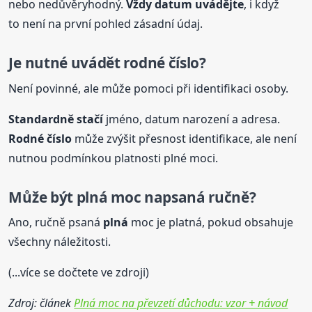
nebo nedůvěryhodný.
Vždy datum uvádějte
, i když
to není na první pohled zásadní údaj.
Je nutné uvádět rodné číslo?
Není povinné, ale může pomoci při identifikaci osoby.
Standardně stačí
jméno, datum narození a adresa.
Rodné číslo
může zvýšit přesnost identifikace, ale není
nutnou podmínkou platnosti plné moci.
Může být
plná
moc napsaná ručně?
Ano, ručně psaná
plná
moc je platná, pokud obsahuje
všechny náležitosti.
(...více se dočtete ve zdroji)
Zdroj: článek
Plná moc na převzetí důchodu: vzor + návod