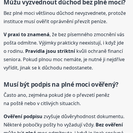
Můžu vyzvednout důchod bez plné moci?
Bez plné moci většinou důchod nevyzvednete, protože
instituce musí ověřit oprávnění převzít peníze.
V praxi to znamená
, že bez písemného zmocnění vás
pošta odmítne. Výjimky prakticky neexistují, i když jde
o rodinu.
Pravidla jsou striktní
kvůli ochraně financí
seniora. Pokud plnou moc nemáte, je nutné ji nejdříve
vyřídit, jinak se k důchodu nedostanete.
Musí být podpis na plné moci ověřený?
Často ano, zejména pokud jde o převzetí peněz
na poště nebo v citlivých situacích.
Ověření podpisu
zvyšuje důvěryhodnost dokumentu.
Některé pobočky pošty ho vyžadují vždy.
Bez ověření