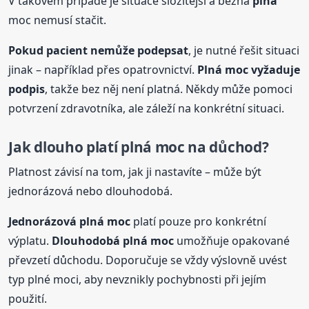
V takovém případě je situace složitější a běžná
plná
moc nemusí stačit.
Pokud pacient nemůže podepsat
, je nutné řešit situaci
jinak – například přes opatrovnictví.
Plná
moc vyžaduje
podpis
, takže bez něj není platná. Někdy může pomoci
potvrzení zdravotníka, ale záleží na konkrétní situaci.
Jak dlouho platí
plná
moc na důchod?
Platnost závisí na tom, jak ji nastavíte – může být
jednorázová nebo dlouhodobá.
Jednorázová
plná
moc
platí pouze pro konkrétní
výplatu.
Dlouhodobá
plná
moc
umožňuje opakované
převzetí důchodu. Doporučuje se vždy výslovně uvést
typ plné moci, aby nevznikly pochybnosti při jejím
použití.