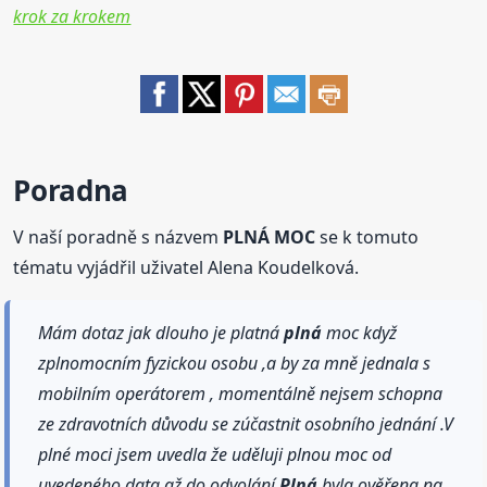
krok za krokem
Poradna
V naší poradně s názvem
PLNÁ MOC
se k tomuto
tématu vyjádřil uživatel Alena Koudelková.
Mám dotaz jak dlouho je platná
plná
moc když
zplnomocním fyzickou osobu ,a by za mně jednala s
mobilním operátorem , momentálně nejsem schopna
ze zdravotních důvodu se zúčastnit osobního jednání .V
plné moci jsem uvedla že uděluji plnou moc od
uvedeného data až do odvolání.
Plná
byla ověřena na