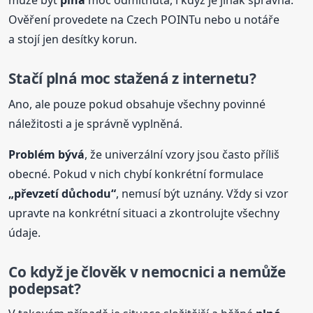
může být
plná
moc odmítnuta, i když je jinak správná.
Ověření provedete na Czech POINTu nebo u notáře
a stojí jen desítky korun.
Stačí
plná
moc stažená z internetu?
Ano, ale pouze pokud obsahuje všechny povinné
náležitosti a je správně vyplněná.
Problém bývá
, že univerzální vzory jsou často příliš
obecné. Pokud v nich chybí konkrétní formulace
„převzetí důchodu“
, nemusí být uznány. Vždy si vzor
upravte na konkrétní situaci a zkontrolujte všechny
údaje.
Co když je člověk v nemocnici a nemůže
podepsat?