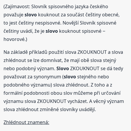
(Zajímavost: Slovník spisovného jazyka českého
považuje
slovo
kouknout za součást češtiny obecné,
to jest češtiny nespisovné. Novější Slovník spisovné
češtiny uvádí, že je
slovo
kouknout spisovné ‒
hovorové.)
Na základě příkladů použití slova ZKOUKNOUT a slova
zhlédnout se lze domnívat, že mají obě slova stejný
nebo podobný význam.
Slovo
ZKOUKNOUT se dá tedy
považovat za synonymum (
slovo
stejného nebo
podobného významu) slova zhlédnout. Z toho a z
formální podobnosti obou slov můžeme při určování
významu slova ZKOUKNOUT vycházet. A věcný význam
slova zhlédnout zmíněné slovníky uvádějí.
Zhlédnout znamená: