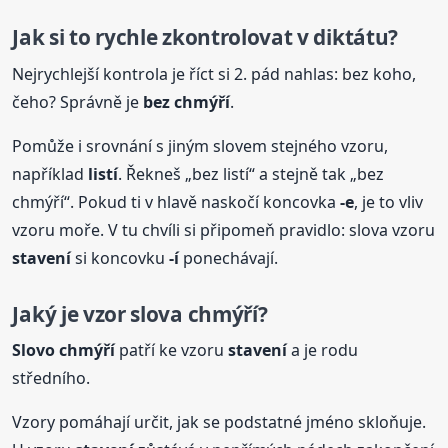
Jak si to rychle zkontrolovat v diktátu?
Nejrychlejší kontrola je říct si 2. pád nahlas: bez koho,
čeho? Správně je
bez chmýří
.
Pomůže i srovnání s jiným slovem stejného vzoru,
například
listí
. Řekneš „bez listí“ a stejně tak „bez
chmýří“. Pokud ti v hlavě naskočí koncovka
-e
, je to vliv
vzoru moře. V tu chvíli si připomeň pravidlo: slova vzoru
stavení
si koncovku
-í
ponechávají.
Jaký je vzor slova chmýří?
Slovo
chmýří
patří ke vzoru
stavení
a je rodu
středního.
Vzory pomáhají určit, jak se podstatné jméno skloňuje.