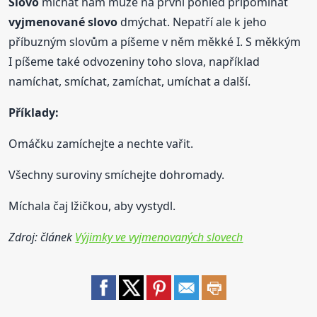
Slovo
míchat nám může na první pohled připomínat
vyjmenované
slovo
dmýchat. Nepatří ale k jeho
příbuzným slovům a píšeme v něm měkké I. S měkkým
I píšeme také odvozeniny toho slova, například
namíchat, smíchat, zamíchat, umíchat a další.
Příklady:
Omáčku zamíchejte a nechte vařit.
Všechny suroviny smíchejte dohromady.
Míchala čaj lžičkou, aby vystydl.
Zdroj: článek
Výjimky ve vyjmenovaných slovech