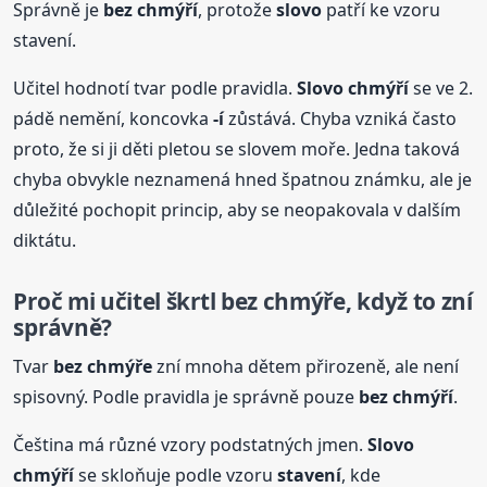
Správně je
bez chmýří
, protože
slovo
patří ke vzoru
stavení.
Učitel hodnotí tvar podle pravidla.
Slovo
chmýří
se ve 2.
pádě nemění, koncovka
-í
zůstává. Chyba vzniká často
proto, že si ji děti pletou se slovem moře. Jedna taková
chyba obvykle neznamená hned špatnou známku, ale je
důležité pochopit princip, aby se neopakovala v dalším
diktátu.
Proč mi učitel škrtl bez chmýře, když to zní
správně?
Tvar
bez chmýře
zní mnoha dětem přirozeně, ale není
spisovný. Podle pravidla je správně pouze
bez chmýří
.
Čeština má různé vzory podstatných jmen.
Slovo
chmýří
se skloňuje podle vzoru
stavení
, kde