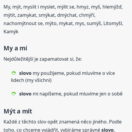
My, mýt, myslit i myslet, mýlit se, hmyz, myš, hlemýžď,
mýtit, zamykat, smýkat, dmýchat, chmýří,
nachomýtnout se, mýto, mykat, mys, sumýš, Litomyšl,
Kamýk
My a mi
Nejdůležitější je zapamatovat si, že:
slovo
my použijeme, pokud mluvíme o více
lidech (my všichni)
slovo
mi napíšeme, pokud mluvíme jen o sobě
Mýt a mít
Každé z těchto slov opět znamená něco jiného. Podle
toho, co chceme vyjádřit, vybíráme správné
slovo
.