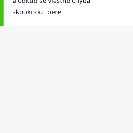
a odkud se vlastně chyba
skouknout bere.