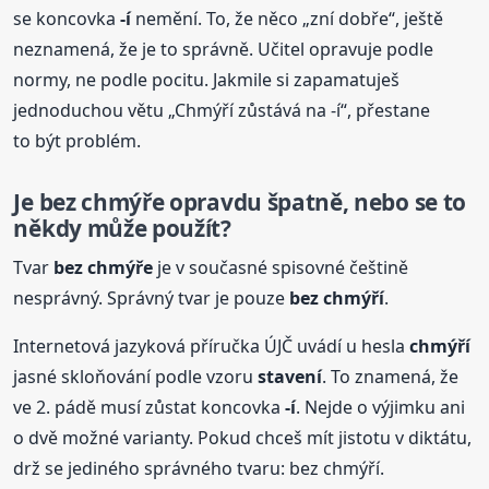
se koncovka
-í
nemění. To, že něco „zní dobře“, ještě
neznamená, že je to správně. Učitel opravuje podle
normy, ne podle pocitu. Jakmile si zapamatuješ
jednoduchou větu „Chmýří zůstává na -í“, přestane
to být problém.
Je bez chmýře opravdu špatně, nebo se to
někdy může použít?
Tvar
bez chmýře
je v současné spisovné češtině
nesprávný. Správný tvar je pouze
bez chmýří
.
Internetová jazyková příručka ÚJČ uvádí u hesla
chmýří
jasné skloňování podle vzoru
stavení
. To znamená, že
ve 2. pádě musí zůstat koncovka
-í
. Nejde o výjimku ani
o dvě možné varianty. Pokud chceš mít jistotu v diktátu,
drž se jediného správného tvaru: bez chmýří.