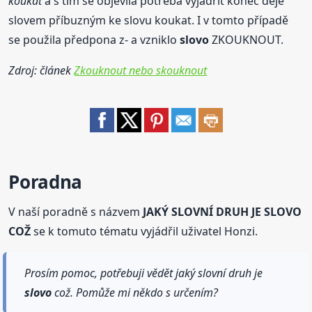
koukat
a s tím se objevila potřeba vyjádřit konec děje
slovem příbuzným ke slovu koukat. I v tomto případě
se použila předpona z- a vzniklo
slovo
ZKOUKNOUT.
Zdroj: článek
Zkouknout nebo skouknout
Poradna
V naší poradně s názvem
JAKÝ SLOVNÍ DRUH JE SLOVO
COŽ
se k tomuto tématu vyjádřil uživatel Honzi.
Prosím pomoc, potřebuji vědět jaký slovní druh je
slovo
což. Pomůže mi někdo s určením?