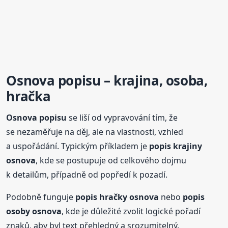
Osnova
popis
u – krajina, osoba,
hračka
Osnova
popis
u
se liší od vypravování tím, že
se nezaměřuje na děj, ale na vlastnosti, vzhled
a uspořádání. Typickým příkladem je
popis
krajiny
osnova
, kde se postupuje od celkového dojmu
k detailům, případně od popředí k pozadí.
Podobně funguje
popis
hračky
osnova
nebo
popis
osoby
osnova
, kde je důležité zvolit logické pořadí
znaků, aby byl text přehledný a srozumitelný.