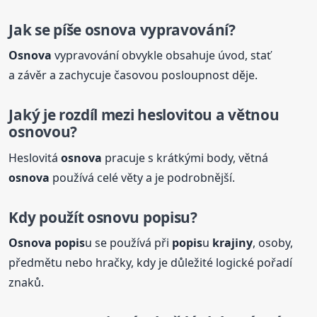
Jak se píše
osnova
vypravování?
Osnova
vypravování obvykle obsahuje úvod, stať
a závěr a zachycuje časovou posloupnost děje.
Jaký je rozdíl mezi heslovitou a větnou
osnovou?
Heslovitá
osnova
pracuje s krátkými body, větná
osnova
používá celé věty a je podrobnější.
Kdy použít osnovu
popis
u?
Osnova
popis
u se používá při
popis
u
krajiny
, osoby,
předmětu nebo hračky, kdy je důležité logické pořadí
znaků.