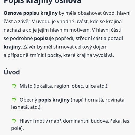
Osnova
popis
u
krajiny
by měla obsahovat úvod, hlavní
část a závěr. V úvodu je vhodné uvést, kde se krajina
nachází a co je jejím hlavním motivem. V hlavní části
se podrobně
popis
uje popředí, střední část a pozadí
krajiny
. Závěr by měl shrnovat celkový dojem
a případně zmínit i pocity, které krajina vyvolává.
Úvod
Místo (lokalita, region, obec, ulice atd.).
Obecný
popis
krajiny
(např. hornatá, rovinatá,
lesnatá, atd.).
Hlavní motiv (např. dominantní budova, řeka, les,
pole).