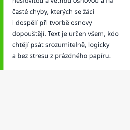
heslovitou a větnou osnovou a na
časté chyby, kterých se žáci
i dospělí při tvorbě osnovy
dopouštějí. Text je určen všem, kdo
chtějí psát srozumitelně, logicky
a bez stresu z prázdného papíru.