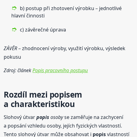
b) postup při zhotovení výrobku – jednotlivé
hlavní činnosti
c) závěrečné úprava
ZÁVĚR
– zhodnocení výroby, využití výrobku, výsledek
pokusu
Zdroj: článek
Popis pracovního postupu
Rozdíl mezi
popis
em
a charakteristikou
Slohový útvar
popis
osoby
se zaměřuje na zachycení
a popsání vzhledu osoby, jejích fyzických vlastností.
Tento slohový útvar může obsahovat i
popis
vlastností