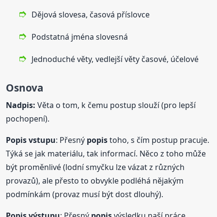
Dějová slovesa, časová příslovce
Podstatná jména slovesná
Jednoduché věty, vedlejší věty časové, účelové
Osnova
Nadpis:
Věta o tom, k čemu postup slouží (pro lepší
pochopení).
Popis
vstupu
: Přesný
popis
toho, s čím postup pracuje.
Týká se jak materiálu, tak informací. Něco z toho může
být proměnlivé (lodní smyčku lze vázat z různých
provazů), ale přesto to obvykle podléhá nějakým
podmínkám (provaz musí být dost dlouhý).
Popis
výstupu
: Přesný
popis
výsledku naší práce