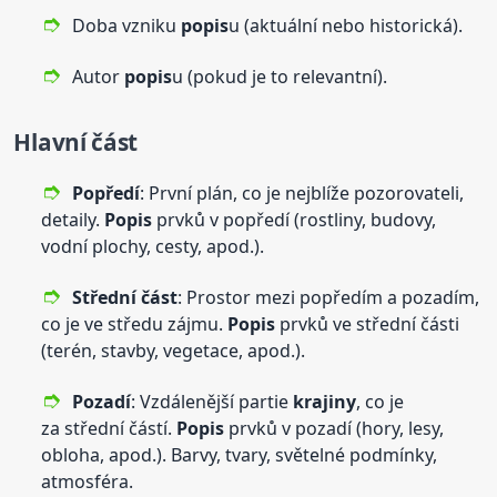
Doba vzniku
popis
u (aktuální nebo historická).
Autor
popis
u (pokud je to relevantní).
Hlavní část
Popředí
: První plán, co je nejblíže pozorovateli,
detaily.
Popis
prvků v popředí (rostliny, budovy,
vodní plochy, cesty, apod.).
Střední část
: Prostor mezi popředím a pozadím,
co je ve středu zájmu.
Popis
prvků ve střední části
(terén, stavby, vegetace, apod.).
Pozadí
: Vzdálenější partie
krajiny
, co je
za střední částí.
Popis
prvků v pozadí (hory, lesy,
obloha, apod.). Barvy, tvary, světelné podmínky,
atmosféra.