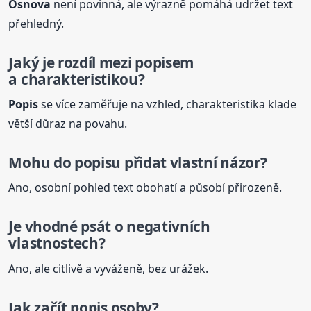
Osnova
není povinná, ale výrazně pomáhá udržet text
přehledný.
Jaký je rozdíl mezi
popis
em
a charakteristikou?
Popis
se více zaměřuje na vzhled, charakteristika klade
větší důraz na povahu.
Mohu do
popis
u přidat vlastní názor?
Ano, osobní pohled text obohatí a působí přirozeně.
Je vhodné psát o negativních
vlastnostech?
Ano, ale citlivě a vyváženě, bez urážek.
Jak začít
popis
osoby?