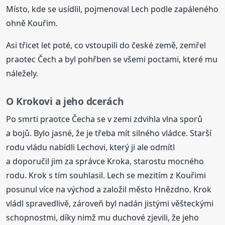
Místo, kde se usídlil, pojmenoval Lech podle zapáleného
ohně Kouřim.
Asi třicet let poté, co vstoupili do české země, zemřel
praotec Čech a byl pohřben se všemi poctami, které mu
náležely.
O Krokovi a jeho dcerách
Po smrti praotce Čecha se v zemi zdvihla vlna sporů
a bojů. Bylo jasné, že je třeba mít silného vládce. Starší
rodu vládu nabídli Lechovi, který ji ale odmítl
a doporučil jim za správce Kroka, starostu mocného
rodu. Krok s tím souhlasil. Lech se mezitím z Kouřimi
posunul více na východ a založil město Hnězdno. Krok
vládl spravedlivě, zároveň byl nadán jistými věšteckými
schopnostmi, díky nimž mu duchové zjevili, že jeho