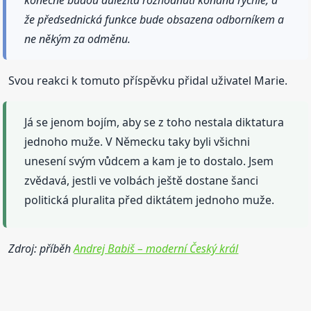
konečně budou důležitá rozhodnutí konána rychle, a
že předsednická funkce bude obsazena odborníkem a
ne někým za odměnu.
Svou reakci k tomuto příspěvku přidal uživatel Marie.
Já se jenom bojím, aby se z toho nestala diktatura
jednoho muže. V Německu taky byli všichni
unesení svým vůdcem a kam je to dostalo. Jsem
zvědavá, jestli ve volbách ještě dostane šanci
politická pluralita před diktátem jednoho muže.
Zdroj: příběh
Andrej Babiš – moderní Český král