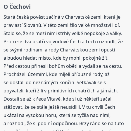
O Čechovi
Stará česká pověst začíná v Charvatské zemi, která je
pravlastí Slovanů. V této zemi žilo velké množství lidí.
Stalo se, že se mezi nimi strhly velké nepokoje a války.
Proto se dva bratři vojvodové Čech a Lech rozhodli, že
se svými rodinami a rody Charvátskou zemi opustí
a budou hledat místo, kde by mohli pokojně žít.
Před cestou přinesli bohům oběti a vydali se na cestu.
Procházeli územími, kde míjeli příbuzné rody, až
se dostali do neznámých končin. Setkávali se s
obyvateli, kteří žili v primitivních chatrčích a jámách.
Dostali se až k řece Vltavě, kde si už někteří začali
stěžovat, že se stále ještě neusídlili. V tu chvíli Čech
ukázal na vysokou horu, která se tyčila nad nimi,
a rozhodl, že si pod ní odpočinou. Brzy ráno se na tuto