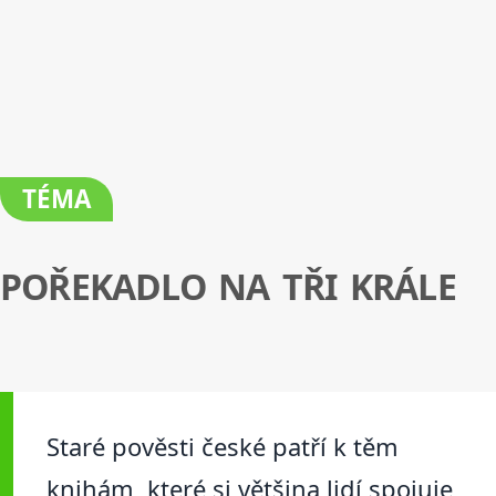
TÉMA
POŘEKADLO NA TŘI KRÁLE
Staré pověsti české patří k těm
knihám, které si většina lidí spojuje