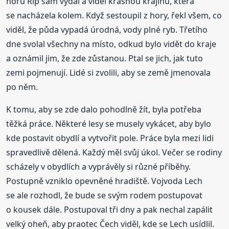
horu Říp sám vydal a viděl krásnou krajinu, která
se nacházela kolem. Když sestoupil z hory, řekl všem, co
viděl, že půda vypadá úrodná, vody plné ryb. Třetího
dne svolal všechny na místo, odkud bylo vidět do kraje
a oznámil jim, že zde zůstanou. Ptal se jich, jak tuto
zemi pojmenují. Lidé si zvolili, aby se země jmenovala
po něm.
K tomu, aby se zde dalo pohodlně žít, byla potřeba
těžká práce. Některé lesy se musely vykácet, aby bylo
kde postavit obydlí a vytvořit pole. Práce byla mezi lidi
spravedlivě dělená. Každý měl svůj úkol. Večer se rodiny
scházely v obydlích a vyprávěly si různé příběhy.
Postupně vzniklo opevněné hradiště. Vojvoda Lech
se ale rozhodl, že bude se svým rodem postupovat
o kousek dále. Postupoval tři dny a pak nechal zapálit
velký oheň, aby praotec Čech viděl, kde se Lech usídlil.