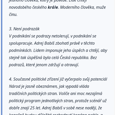
jednoho člověka, který je povede. Lidé chtějí
novodobého českého
krále
. Moderního člověka, muže
činu.
3. Není podrazák
V podnikání se podrazy netolerují, v podnikání se
spolupracuje. Adrej Babiš zbohatl právě v těchto
podmínkách. Lidem imponuje jeho úspěch a chtějí, aby
stejně tak úspěšná byla celá Česká republika. Bez
podrazů, které jenom zdržují a otravují.
4. Současné politické zřízení již vyčerpalo svůj potenciál
Národ je jasně obeznámen, jak vypadá vláda
tradičních politických stran. Voliče ani moc nezajímá
politický program jednotlivých stran, protože scénář už
dobře znají 25 let. Adrej Babiš v sobě nese naději, že