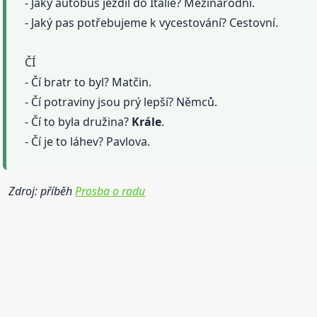
- Jaký autobus jezdil do Itálie? Mezinárodní.
- Jaký pas potřebujeme k vycestování? Cestovní.
ČÍ
- Čí bratr to byl? Matčin.
- Čí potraviny jsou prý lepší? Němců.
- Čí to byla družina?
Krále
.
- Čí je to láhev? Pavlova.
Zdroj: příběh
Prosba o radu