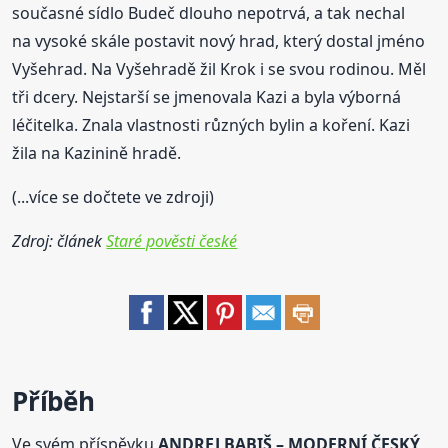
současné sídlo Budeč dlouho nepotrvá, a tak nechal
na vysoké skále postavit nový hrad, který dostal jméno
Vyšehrad. Na Vyšehradě žil Krok i se svou rodinou. Měl
tři dcery. Nejstarší se jmenovala Kazi a byla výborná
léčitelka. Znala vlastnosti různých bylin a koření. Kazi
žila na Kazinině hradě.
(...více se dočtete ve zdroji)
Zdroj: článek
Staré pověsti české
Příběh
Ve svém příspěvku
ANDREJ BABIŠ – MODERNÍ ČESKÝ