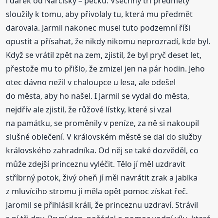
i dárek od Narcisky – pecku. Všechny tři předměty
sloužily k tomu, aby přivolaly tu, která mu předmět
darovala. Jarmil nakonec musel tuto podzemní říši
opustit a přísahat, že nikdy nikomu neprozradí, kde byl.
Když se vrátil zpět na zem, zjistil, že byl pryč deset let,
přestože mu to přišlo, že zmizel jen na pár hodin. Jeho
otec dávno nežil v chaloupce u lesa, ale odešel
do města, aby ho našel. I Jarmil se vydal do města,
nejdřív ale zjistil, že růžové lístky, které si vzal
na památku, se proměnily v peníze, za ně si nakoupil
slušné oblečení. V královském městě se dal do služby
královského zahradníka. Od něj se také dozvěděl, co
může zdejší princeznu vyléčit. Tělo jí měl uzdravit
stříbrný potok, živý oheň jí měl navrátit zrak a jablka
z mluvícího stromu ji měla opět pomoc získat řeč.
Jaromil se přihlásil králi, že princeznu uzdraví. Strávil