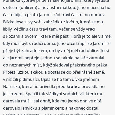
Pohádka vypráví příběh malého Jaromila, který vyrůstá
s otcem (uhlířem) a nevlastní matkou. Jeho macecha ho
často bije, a proto Jaromil rád tráví čas mimo domov.
Blízko lesa si vytvořil zahrádku z květin, které se mu
líbily. Většinu času tráví tam. Večer se vždy vrací
s kozami a ovcemi, které měl pást. Horší je to ale v zimě,
kdy musí být s rodiči doma. Jeho otce trápí, že Jaromil si
přeje být zahradníkem, on by z něj měl rád uhlíře. To si
ale Jaromil nepřeje. Jednou se takhle na jaře zatoulal
do neznámých míst, když sledoval překrásného ptáka.
Prolezl úzkou skálou a dostal se do překrásné země,
v níž žili pidimužíci. Ujala se ho tam dívka jménem
Narciska, která ho přivedla před
krále
a provedla ho
jejich zemí. Spatřil tak vládkyni vodních víl, která mu
darovala mušli; sál ohně, kde mu jedno ohnivé dítě
darovalo lahvičku s plamínkem; a nakonec dostal