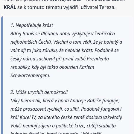
KRÁL
se k tomuto tématu vyjádřil uživatel Tereza.
1. Nepotřebuje krást
Adrej Babiš se dlouhou dobu vyskytuje v žebříčcích
nejbohatších Čechů. Všichni o tom vědí, že je bohatý a
vnímají to jako záruku, že nebude krást. Podobně se
český národ zachoval při první volbě Prezidenta
republiky, kdy byl takto okouzlen Karlem
Schwarzenbergem.
2. Může urychlit demokracii
Díky hierarchii, která v hnutí Andreje Babiše funguje,
může prosazovat rychleji, co slíbí. Podobně fungoval i
král Karel IV, za kterého české země doslova vzkvétaly.
Voliči nemají zájem o politické krize, chtějí stabilitu