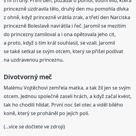
s ní tři dny. První den, požádal o pomoc vodní vílu, která
princezně uzdravila tělo, druhý den mu pomohla dívka
z ohně, když princezně vrátila zrak, a třetí den Narciska
princezně Boleslavě navrátila i řeč. Jaromil se mezitím
do princezny zamiloval a i ona opětovala jeho cit,
a proto, když s tím král souhlasil, se vzali. Jaromil
se také setkal se svým otcem, který se přišel podívat
na uzdravenou princeznu.
Divotvorný meč
Malému Vojtěchovi zemřela matka, a tak žil jen se svým
otcem. Jednou společně zaseli hrách, a když začal kvést,
tak ho chodili hlídat. První noc šel otec a viděl bílého
koně, který se proháněl po jejich poli.
(...více se dočtete ve zdroji)