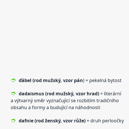
ďábel (rod mužský,
vzor
pán
) = pekelná bytost
dadaismus (rod mužský,
vzor
hrad)
= literární
a výtvarný směr vyznačující se rozbitím tradičního
obsahu a formy a budující na náhodnosti
dafnie (rod ženský,
vzor
růže)
= druh perloočky