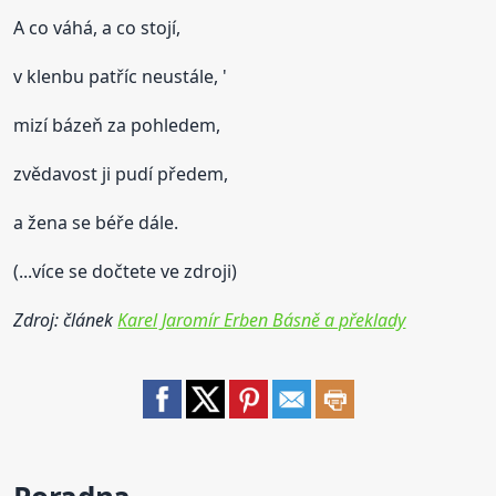
A co váhá, a co stojí,
v klenbu patříc neustále, '
mizí bázeň za pohledem,
zvědavost ji pudí předem,
a žena se béře dále.
(...více se dočtete ve zdroji)
Zdroj: článek
Karel Jaromír Erben Básně a překlady