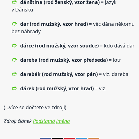
dánština (rod ženský,
vzor
žena)
= jazyk
v Dánsku
dar (rod mužský,
vzor
hrad)
= věc dána někomu
bez náhrady
dárce (rod mužský,
vzor
soudce)
= kdo dává dar
dareba (rod mužský,
vzor
předseda)
= lotr
darebák (rod mužský,
vzor
pán)
= viz. dareba
dárek (rod mužský,
vzor
hrad)
= viz.
(...více se dočtete ve zdroji)
Zdroj: článek
Podstatná jména