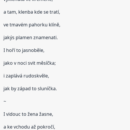
a tam, klenba kde se tratí,
ve tmavém pahorku klíně,
jakýs plamen znamenati.
I hoří to jasnoběle,
jako v noci svit měsíčka;
i zaplává rudoskvěle,
jak by západ to sluníčka.
~
I vidouc to žena žasne,
a ke vchodu až pokročí,