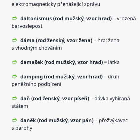
elektromagneticky přenášející zprávu
daltonismus (rod mužský,
vzor
hrad)
= vrozená
barvoslepost
dáma (rod ženský,
vzor
žena)
= hra; žena
s vhodným chováním
damašek (rod mužský,
vzor
hrad)
= látka
damping (rod mužský,
vzor
hrad)
= druh
peněžního podbízení
daň (rod ženský,
vzor
píseň)
= dávka vybíraná
státem
daněk (rod mužský,
vzor
pán)
= přežvýkavec
s parohy