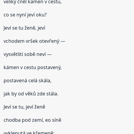
veliký čněl kámen v cestu,
co se nyní jeví oku?
Jeví se tu ženě, jeví
vchodem vršek otevřený —
vysvětliti sobě neví —
kámen v cestu postavený,
postavená celá skála,
jak by od věků zde stála.
Jeví se tu, jeví ženě
chodba pod zemí, eo síně
vyklenutá ve křemeně;