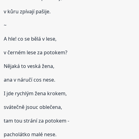
v kůru zpívají pašije.
~
A hle! co se bělá v lese,
v černém lese za potokem?
Nějaká to veská žena,
ana v náručí cos nese.
I jde rychlým žena krokem,
svátečně jsouc oblečena,
tam tou strání za potokem -
pacholátko malé nese.