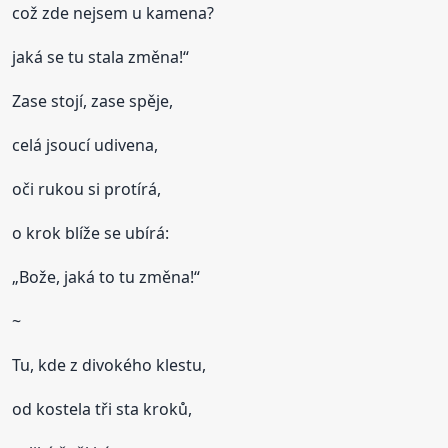
což zde nejsem u kamena?
jaká se tu stala změna!“
Zase stojí, zase spěje,
celá jsoucí udivena,
oči rukou si protírá,
o krok blíže se ubírá:
„Bože, jaká to tu změna!“
~
Tu, kde z divokého klestu,
od kostela tři sta kroků,