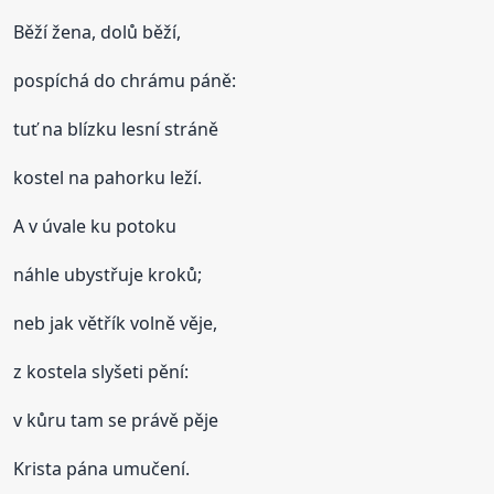
Běží žena, dolů běží,
pospíchá do chrámu páně:
tuť na blízku lesní stráně
kostel na pahorku leží.
A v úvale ku potoku
náhle ubystřuje kroků;
neb jak větřík volně věje,
z kostela slyšeti pění:
v kůru tam se právě pěje
Krista pána umučení.