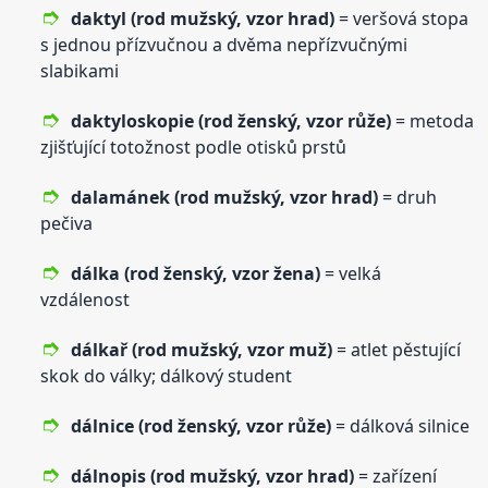
daktyl (rod mužský,
vzor
hrad)
= veršová stopa
s jednou přízvučnou a dvěma nepřízvučnými
slabikami
daktyloskopie (rod ženský,
vzor
růže)
= metoda
zjišťující totožnost podle otisků prstů
dalamánek (rod mužský,
vzor
hrad)
= druh
pečiva
dálka (rod ženský,
vzor
žena)
= velká
vzdálenost
dálkař (rod mužský,
vzor
muž)
= atlet pěstující
skok do války; dálkový student
dálnice (rod ženský,
vzor
růže)
= dálková silnice
dálnopis (rod mužský,
vzor
hrad)
= zařízení