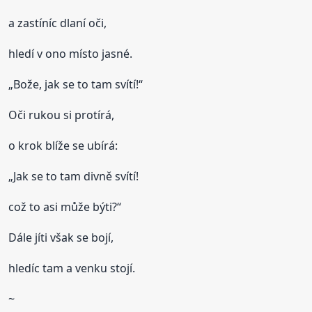
a zastíníc dlaní oči,
hledí v ono místo jasné.
„Bože, jak se to tam svítí!“
Oči rukou si protírá,
o krok blíže se ubírá:
„Jak se to tam divně svítí!
což to asi může býti?“
Dále jíti však se bojí,
hledíc tam a venku stojí.
~