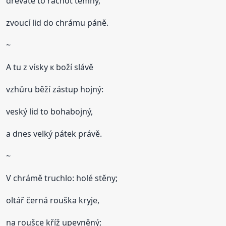
dřevatě to rachot temný,
zvoucí lid do chrámu páně.
~
A tu z vísky к boží slávě
vzhůru běží zástup hojný:
veský lid to bohabojný,
a dnes velký pátek právě.
~
V chrámě truchlo: holé stěny;
oltář černá rouška kryje,
na roušce kříž upevněný;