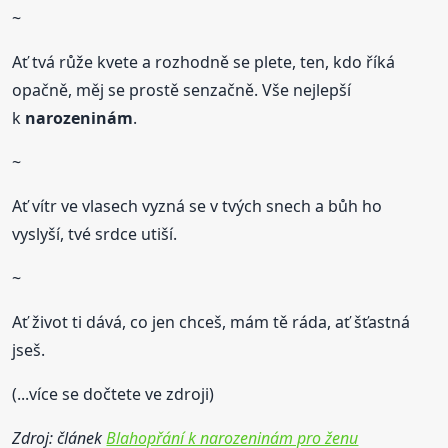
~
Ať tvá růže kvete a rozhodně se plete, ten, kdo říká
opačně, měj se prostě senzačně. Vše nejlepší
k
narozeninám
.
~
Ať vítr ve vlasech vyzná se v tvých snech a bůh ho
vyslyší, tvé srdce utiší.
~
Ať život ti dává, co jen chceš, mám tě ráda, ať šťastná
jseš.
(...více se dočtete ve zdroji)
Zdroj: článek
Blahopřání k narozeninám pro ženu