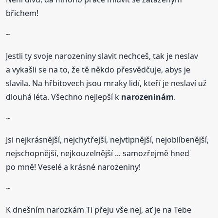
břichem!
~
Jestli ty svoje narozeniny slavit nechceš, tak je neslav
a vykašli se na to, že tě někdo přesvědčuje, abys je
slavila. Na hřbitovech jsou mraky lidí, kteří je neslaví už
dlouhá léta. Všechno nejlepší k
narozeninám
.
~
Jsi nejkrásnější, nejchytřejší, nejvtipnější, nejoblíbenější,
nejschopnější, nejkouzelnější ... samozřejmě hned
po mně! Veselé a krásné narozeniny!
~
K dnešním narozkám Ti přeju vše nej, ať je na Tebe