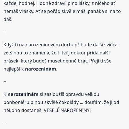
každej hodnej. Hodně zdraví, plno lásky, z ničeho ať
nemáš vrásky. Ať se pořád skvěle máš, panáka si na to
dáš.
~
Když ti na narozeninovém dortu přibude další svíčka,
většinou to znamená, že ti tvůj doktor přidá další
prášek, který budeš muset denně brát. Přeji ti vše
nejlepší k
narozeninám
.
~
K
narozeninám
si zasloužíš opravdu velkou
bonboniéru plnou skvělé čokolády ... doufám, že ji od
někoho dostaneš! VESELÉ NAROZENINY!
~