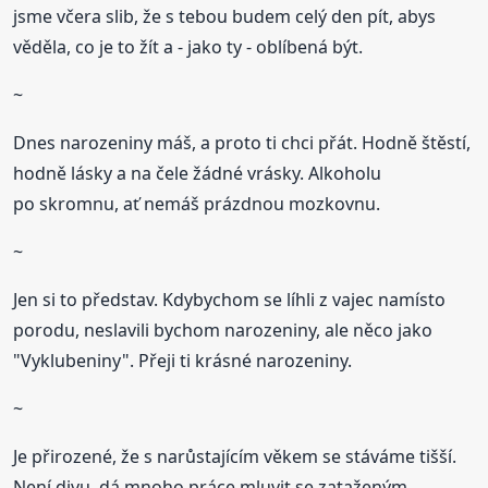
jsme včera slib, že s tebou budem celý den pít, abys
věděla, co je to žít a - jako ty - oblíbená být.
~
Dnes narozeniny máš, a proto ti chci přát. Hodně štěstí,
hodně lásky a na čele žádné vrásky. Alkoholu
po skromnu, ať nemáš prázdnou mozkovnu.
~
Jen si to představ. Kdybychom se líhli z vajec namísto
porodu, neslavili bychom narozeniny, ale něco jako
"Vyklubeniny". Přeji ti krásné narozeniny.
~
Je přirozené, že s narůstajícím věkem se stáváme tišší.
Není divu, dá mnoho práce mluvit se zataženým