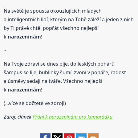
Na světě je spousta okouzlujících mladých
a inteligentních lidí, kterým na Tobě záleží a jeden z nich
by Ti právě chtěl popřát všechno nejlepší
k
narozeninám
!
~
Na Tvoje zdraví se dnes pije, do lesklých pohárů
šampus se lije, bublinky šumí, zvoní v poháře, radost
a úsměvy sedají na tváře. Všechno nejlepší
k
narozeninám
!
(...více se dočtete ve zdroji)
Zdroj: článek
Přání k narozeninám pro kamarádku