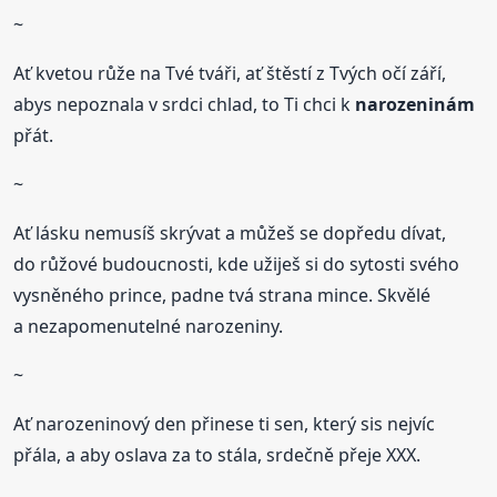
~
Ať kvetou růže na Tvé tváři, ať štěstí z Tvých očí září,
abys nepoznala v srdci chlad, to Ti chci k
narozeninám
přát.
~
Ať lásku nemusíš skrývat a můžeš se dopředu dívat,
do růžové budoucnosti, kde užiješ si do sytosti svého
vysněného prince, padne tvá strana mince. Skvělé
a nezapomenutelné narozeniny.
~
Ať narozeninový den přinese ti sen, který sis nejvíc
přála, a aby oslava za to stála, srdečně přeje XXX.