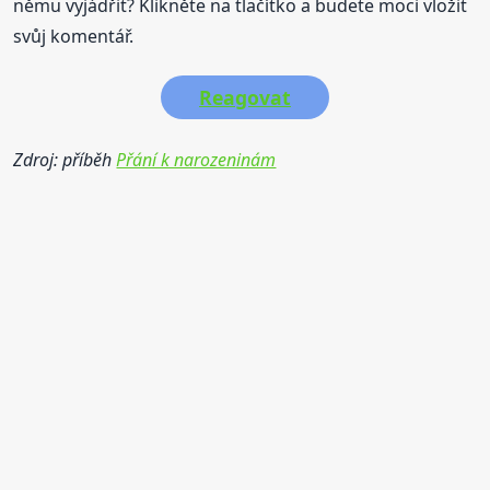
němu vyjádřit? Klikněte na tlačítko a budete moci vložit
svůj komentář.
Reagovat
Zdroj: příběh
Přání k narozeninám