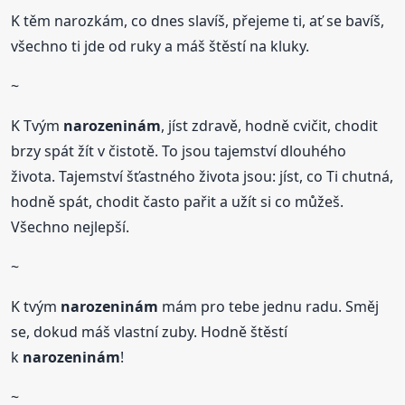
K těm narozkám, co dnes slavíš, přejeme ti, ať se bavíš,
všechno ti jde od ruky a máš štěstí na kluky.
~
K Tvým
narozeninám
, jíst zdravě, hodně cvičit, chodit
brzy spát žít v čistotě. To jsou tajemství dlouhého
života. Tajemství šťastného života jsou: jíst, co Ti chutná,
hodně spát, chodit často pařit a užít si co můžeš.
Všechno nejlepší.
~
K tvým
narozeninám
mám pro tebe jednu radu. Směj
se, dokud máš vlastní zuby. Hodně štěstí
k
narozeninám
!
~