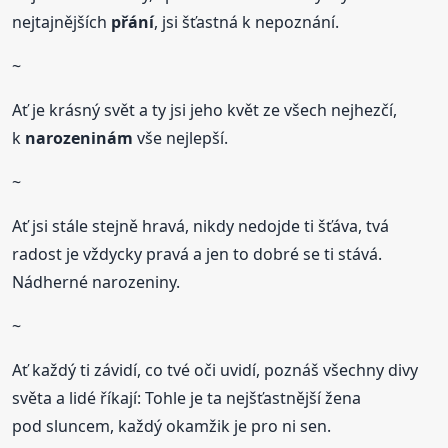
nejtajnějších
přání
, jsi šťastná k nepoznání.
~
Ať je krásný svět a ty jsi jeho květ ze všech nejhezčí,
k
narozeninám
vše nejlepší.
~
Ať jsi stále stejně hravá, nikdy nedojde ti šťáva, tvá
radost je vždycky pravá a jen to dobré se ti stává.
Nádherné narozeniny.
~
Ať každý ti závidí, co tvé oči uvidí, poznáš všechny divy
světa a lidé říkají: Tohle je ta nejšťastnější žena
pod sluncem, každý okamžik je pro ni sen.