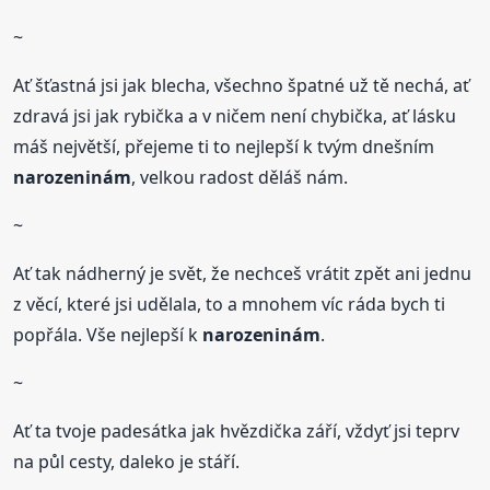
~
Ať šťastná jsi jak blecha, všechno špatné už tě nechá, ať
zdravá jsi jak rybička a v ničem není chybička, ať lásku
máš největší, přejeme ti to nejlepší k tvým dnešním
narozeninám
, velkou radost děláš nám.
~
Ať tak nádherný je svět, že nechceš vrátit zpět ani jednu
z věcí, které jsi udělala, to a mnohem víc ráda bych ti
popřála. Vše nejlepší k
narozeninám
.
~
Ať ta tvoje padesátka jak hvězdička září, vždyť jsi teprv
na půl cesty, daleko je stáří.