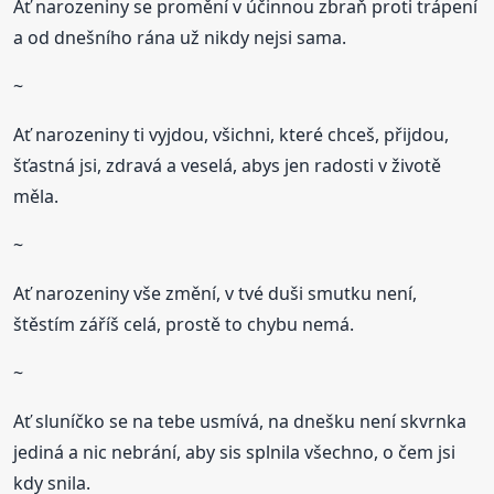
Ať narozeniny se promění v účinnou zbraň proti trápení
a od dnešního rána už nikdy nejsi sama.
~
Ať narozeniny ti vyjdou, všichni, které chceš, přijdou,
šťastná jsi, zdravá a veselá, abys jen radosti v životě
měla.
~
Ať narozeniny vše změní, v tvé duši smutku není,
štěstím záříš celá, prostě to chybu nemá.
~
Ať sluníčko se na tebe usmívá, na dnešku není skvrnka
jediná a nic nebrání, aby sis splnila všechno, o čem jsi
kdy snila.