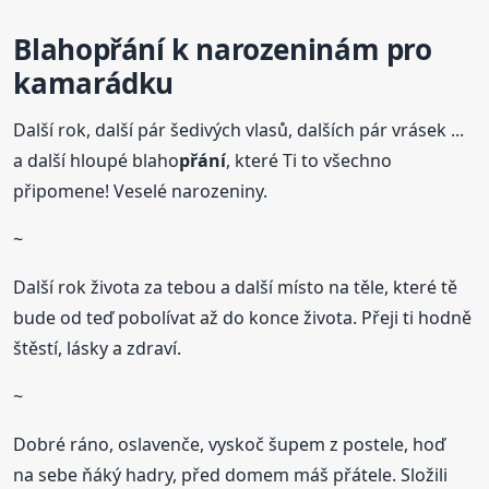
Blaho
přání
k
narozeninám
pro
kamarádku
Další rok, další pár šedivých vlasů, dalších pár vrásek ...
a další hloupé blaho
přání
, které Ti to všechno
připomene! Veselé narozeniny.
~
Další rok života za tebou a další místo na těle, které tě
bude od teď pobolívat až do konce života. Přeji ti hodně
štěstí, lásky a zdraví.
~
Dobré ráno, oslavenče, vyskoč šupem z postele, hoď
na sebe ňáký hadry, před domem máš přátele. Složili