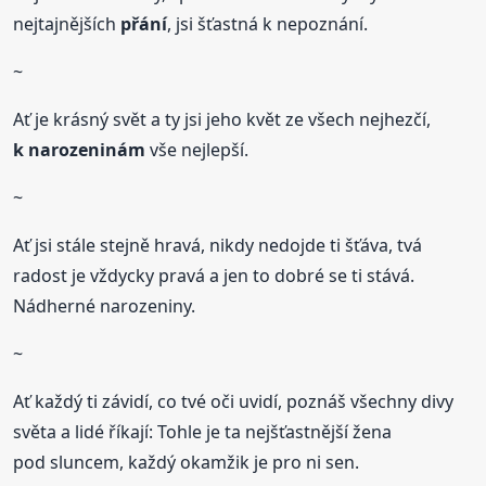
nejtajnějších
přání
, jsi šťastná k nepoznání.
~
Ať je krásný svět a ty jsi jeho květ ze všech nejhezčí,
k narozeninám
vše nejlepší.
~
Ať jsi stále stejně hravá, nikdy nedojde ti šťáva, tvá
radost je vždycky pravá a jen to dobré se ti stává.
Nádherné narozeniny.
~
Ať každý ti závidí, co tvé oči uvidí, poznáš všechny divy
světa a lidé říkají: Tohle je ta nejšťastnější žena
pod sluncem, každý okamžik je pro ni sen.