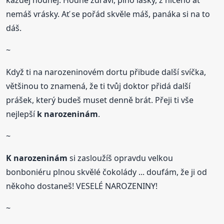
každej hodnej. Hodně zdraví, plno lásky, z ničeho ať
nemáš vrásky. Ať se pořád skvěle máš, panáka si na to
dáš.
~
Když ti na narozeninovém dortu přibude další svíčka,
většinou to znamená, že ti tvůj doktor přidá další
prášek, který budeš muset denně brát. Přeji ti vše
nejlepší
k narozeninám
.
~
K narozeninám
si zasloužíš opravdu velkou
bonboniéru plnou skvělé čokolády ... doufám, že ji od
někoho dostaneš! VESELÉ NAROZENINY!
~