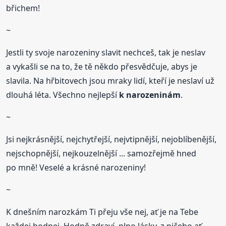
břichem!
~
Jestli ty svoje narozeniny slavit nechceš, tak je neslav
a vykašli se na to, že tě někdo přesvědčuje, abys je
slavila. Na hřbitovech jsou mraky lidí, kteří je neslaví už
dlouhá léta. Všechno nejlepší
k narozeninám
.
~
Jsi nejkrásnější, nejchytřejší, nejvtipnější, nejoblíbenější,
nejschopnější, nejkouzelnější ... samozřejmě hned
po mně! Veselé a krásné narozeniny!
~
K dnešním narozkám Ti přeju vše nej, ať je na Tebe