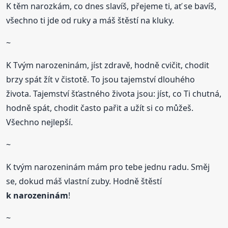
K těm narozkám, co dnes slavíš, přejeme ti, ať se bavíš,
všechno ti jde od ruky a máš štěstí na kluky.
~
K Tvým narozeninám, jíst zdravě, hodně cvičit, chodit
brzy spát žít v čistotě. To jsou tajemství dlouhého
života. Tajemství šťastného života jsou: jíst, co Ti chutná,
hodně spát, chodit často pařit a užít si co můžeš.
Všechno nejlepší.
~
K tvým narozeninám mám pro tebe jednu radu. Směj
se, dokud máš vlastní zuby. Hodně štěstí
k narozeninám
!
~