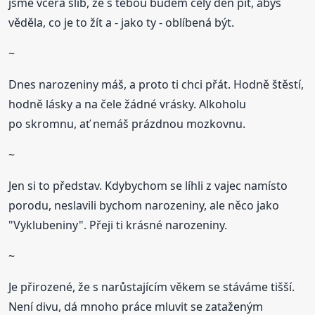
jsme včera slib, že s tebou budem celý den pít, abys
věděla, co je to žít a - jako ty - oblíbená být.
~
Dnes narozeniny máš, a proto ti chci přát. Hodně štěstí,
hodně lásky a na čele žádné vrásky. Alkoholu
po skromnu, ať nemáš prázdnou mozkovnu.
~
Jen si to představ. Kdybychom se líhli z vajec namísto
porodu, neslavili bychom narozeniny, ale něco jako
"Vyklubeniny". Přeji ti krásné narozeniny.
~
Je přirozené, že s narůstajícím věkem se stáváme tišší.
Není divu, dá mnoho práce mluvit se zataženým