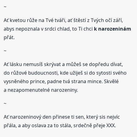
~
Ať kvetou růže na Tvé tváři, ať štěstí z Tvých očí září,
abys nepoznala v srdci chlad, to Ti chci
k narozeninám
přát.
~
Ať lásku nemusíš skrývat a můžeš se dopředu dívat,
do růžové budoucnosti, kde užiješ si do sytosti svého
vysněného prince, padne tvá strana mince. Skvělé
a nezapomenutelné narozeniny.
~
Ať narozeninový den přinese ti sen, který sis nejvíc
přála, a aby oslava za to stála, srdečně přeje XXX.