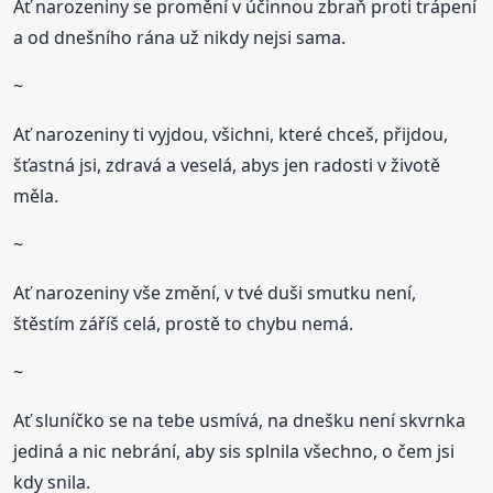
Ať narozeniny se promění v účinnou zbraň proti trápení
a od dnešního rána už nikdy nejsi sama.
~
Ať narozeniny ti vyjdou, všichni, které chceš, přijdou,
šťastná jsi, zdravá a veselá, abys jen radosti v životě
měla.
~
Ať narozeniny vše změní, v tvé duši smutku není,
štěstím záříš celá, prostě to chybu nemá.
~
Ať sluníčko se na tebe usmívá, na dnešku není skvrnka
jediná a nic nebrání, aby sis splnila všechno, o čem jsi
kdy snila.