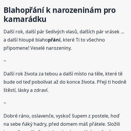
Blaho
přání
k narozeninám
pro
kamarádku
Další rok, další pár šedivých vlasů, dalších pár vrásek ...
a další hloupé blaho
přání
, které Ti to všechno
připomene! Veselé narozeniny.
~
Další rok života za tebou a další místo na těle, které tě
bude od teď pobolívat až do konce života. Přeji ti hodně
štěstí, lásky a zdraví.
~
Dobré ráno, oslavenče, vyskoč šupem z postele, hoď
na sebe ňáký hadry, před domem máš přátele. Složili