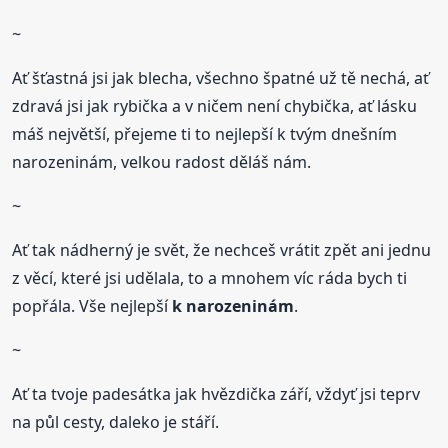
~
Ať šťastná jsi jak blecha, všechno špatné už tě nechá, ať
zdravá jsi jak rybička a v ničem není chybička, ať lásku
máš největší, přejeme ti to nejlepší k tvým dnešním
narozeninám, velkou radost děláš nám.
~
Ať tak nádherný je svět, že nechceš vrátit zpět ani jednu
z věcí, které jsi udělala, to a mnohem víc ráda bych ti
popřála. Vše nejlepší
k narozeninám
.
~
Ať ta tvoje padesátka jak hvězdička září, vždyť jsi teprv
na půl cesty, daleko je stáří.