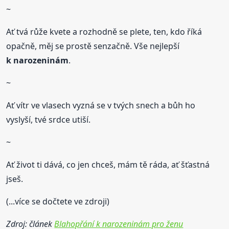
~
Ať tvá růže kvete a rozhodně se plete, ten, kdo říká
opačně, měj se prostě senzačně. Vše nejlepší
k narozeninám
.
~
Ať vítr ve vlasech vyzná se v tvých snech a bůh ho
vyslyší, tvé srdce utiší.
~
Ať život ti dává, co jen chceš, mám tě ráda, ať šťastná
jseš.
(...více se dočtete ve zdroji)
Zdroj: článek
Blahopřání k narozeninám pro ženu