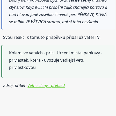
Dobrý den, potřeboval bych určit
větné
členy
u těchto
čtyř slov: Když KOLEM proběhl zajíc shánějící portavu a
nad hlavou Janě zasvítilo červené peří PĚNKAVY, KTERÁ
se mihla VE VĚTVÍCH stromu, ani si toho nevšimla
Svou reakci k tomuto příspěvku přidal uživatel TV.
Kolem, ve vetvich - prisl. Urceni mista, penkavy -
privlastek, ktera - uvozuje vedlejsi vetu
privlastkovou
Zdroj: příběh
Větné členy - přehled