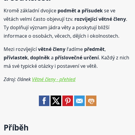
Kromě základní dvojice
podmět a přísudek
se ve
větách velmi často objevují tzv.
rozvíjející
větné
členy
.
Ty doplňují význam jádra věty a poskytují bližší
informace o osobách, věcech, dějích i okolnostech.
Mezi rozvíjející
větné
členy
řadíme
předmět
,
přívlastek
,
doplněk
a
příslovečné určení
. Každý z nich
má své typické otázky i postavení ve větě.
Zdroj: článek
Větné členy - přehled
Příběh