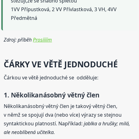
stěžují,že se snadno spletou
1VV Přípustková, 2 VV Přívlastková, 3 VH, 4VV
Předmětná
Zdroj: příběh
Prosíííím
ČÁRKY VE VĚTĚ JEDNODUCHÉ
Čárkou ve větě jednoduché se odděluje:
1. Několikanásobný větný člen
Několikanásobný větný člen je takový větný člen,
v němž se spojují dva (nebo více) výrazy se stejnou
syntaktickou platností. Například:
jablka a hrušky; milá,
ale neoblíbená učitelka.