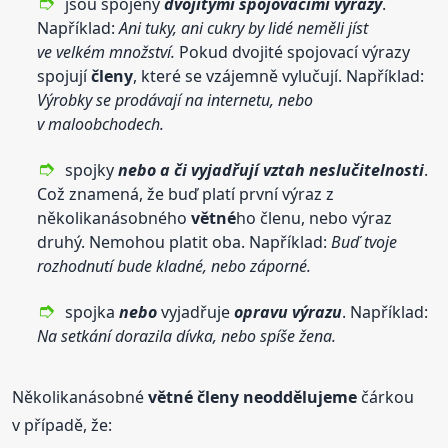
jsou spojeny
dvojitými spojovacími výrazy
.
Například:
Ani tuky, ani cukry by lidé neměli jíst
ve velkém množství.
Pokud dvojité spojovací výrazy
spojují
členy
, které se vzájemně vylučují. Například:
Výrobky se prodávají na internetu, nebo
v maloobchodech.
spojky
nebo a či vyjadřují vztah neslučitelnosti
.
Což znamená, že buď platí první výraz z
několikanásobného
větné
ho členu, nebo výraz
druhý. Nemohou platit oba. Například:
Buď tvoje
rozhodnutí bude kladné, nebo záporné.
spojka
nebo
vyjadřuje
opravu výrazu
. Například:
Na setkání dorazila dívka, nebo spíše žena.
Několikanásobné
větné
členy
neoddělujeme
čárkou
v případě, že: