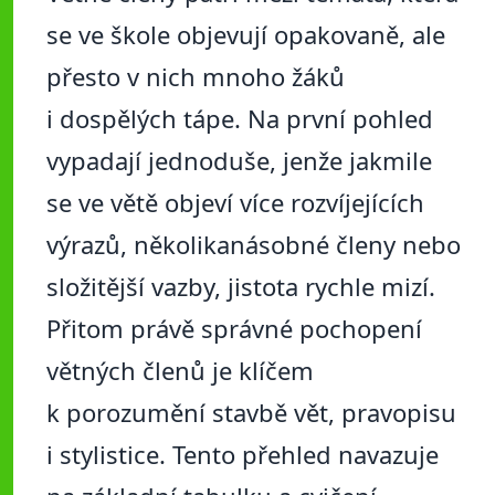
se ve škole objevují opakovaně, ale
přesto v nich mnoho žáků
i dospělých tápe. Na první pohled
vypadají jednoduše, jenže jakmile
se ve větě objeví více rozvíjejících
výrazů, několikanásobné členy nebo
složitější vazby, jistota rychle mizí.
Přitom právě správné pochopení
větných členů je klíčem
k porozumění stavbě vět, pravopisu
i stylistice. Tento přehled navazuje