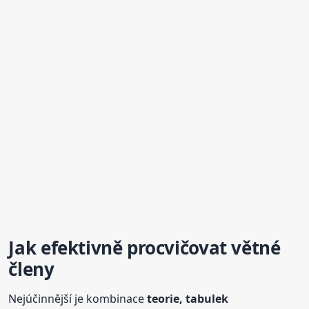
Jak efektivně procvičovat
větné
členy
Nejúčinnější je kombinace
teorie, tabulek