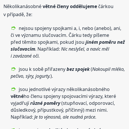
Několikanásobné
větné
členy
oddělujeme
čárkou
v případě, že:
nejsou spojeny spojkami a, i, nebo (anebo), ani,
či ve významu slučovacím. Čárku tedy píšeme
před těmito spojkami, pokud jsou
jiném poměru než
slučovacím
. Například:
Nic neslyšel, a navíc měl
i zavázané oči.
jsou k sobě přiřazeny
bez spojek
(
Nakoupil mléko,
pečivo, sýry, jogurty.
).
jsou jednotlivé výrazy několikanásobného
větné
ho členu spojeny spojovacími výrazy, které
vyjadřují
různé poměry
(stupňovací, odporovací,
důsledkový, přípustkový, příčinný) mezi nimi.
Například:
Je to výnosná, ale nudná práce.