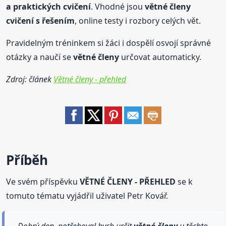
a praktických
cvičení
. Vhodné jsou
větné
členy
cvičení
s řešením
, online testy i rozbory celých vět.
Pravidelným tréninkem si žáci i dospělí osvojí správné
otázky a naučí se
větné
členy
určovat automaticky.
Zdroj: článek
Větné členy - přehled
Příběh
Ve svém příspěvku
VĚTNÉ ČLENY - PŘEHLED
se k
tomuto tématu vyjádřil uživatel Petr Kovář.