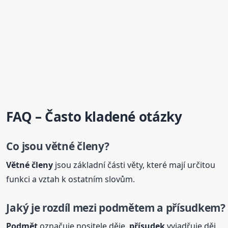
FAQ – Často kladené otázky
Co jsou
větné
členy
?
Větné
členy
jsou základní části věty, které mají určitou
funkci a vztah k ostatním slovům.
Jaký je rozdíl mezi podmětem a přísudkem?
Podmět
označuje nositele děje,
přísudek
vyjadřuje děj