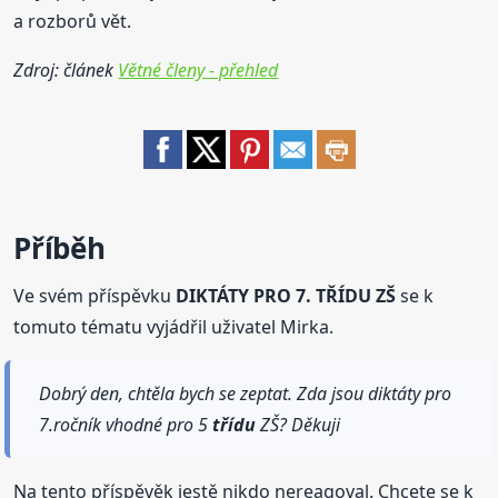
a rozborů vět.
Zdroj: článek
Větné členy - přehled
Příběh
Ve svém příspěvku
DIKTÁTY PRO 7. TŘÍDU ZŠ
se k
tomuto tématu vyjádřil uživatel Mirka.
Dobrý den, chtěla bych se zeptat. Zda jsou diktáty pro
7.ročník vhodné pro 5
třídu
ZŠ? Děkuji
Na tento příspěvěk jestě nikdo nereagoval. Chcete se k