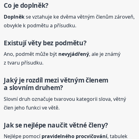
Co je doplněk?
Doplněk
se vztahuje ke dvěma větným členům zároveň,
obvykle k podmětu a přísudku.
Existují věty bez podmětu?
Ano, podmět může být
nevyjádřený
, ale je známý
z tvaru přísudku.
Jaký je rozdíl mezi větným členem
a slovním druhem?
Slovní druh označuje tvarovou kategorii slova, větný
člen jeho funkci ve větě.
Jak se nejlépe naučit
větné
členy
?
Nejlépe pomocí
pravidelného procvičování
, tabulek