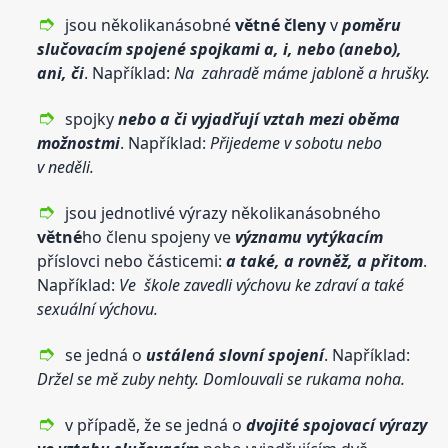
jsou několikanásobné
větné
členy
v
poměru
slučovacím spojené spojkami a, i, nebo (anebo),
ani, či
. Například:
Na zahradě máme jabloně a hrušky.
spojky
nebo a či vyjadřují vztah mezi oběma
možnostmi
. Například:
Přijedeme v sobotu nebo
v neděli.
jsou jednotlivé výrazy několikanásobného
větné
ho členu spojeny ve
významu vytýkacím
příslovci nebo částicemi:
a také, a rovněž, a přitom
.
Například:
Ve škole zavedli výchovu ke zdraví a také
sexuální výchovu.
se jedná o
ustálená slovní spojení
. Například:
Držel se mě zuby nehty. Domlouvali se rukama noha.
v případě, že se jedná o
dvojité spojovací výrazy