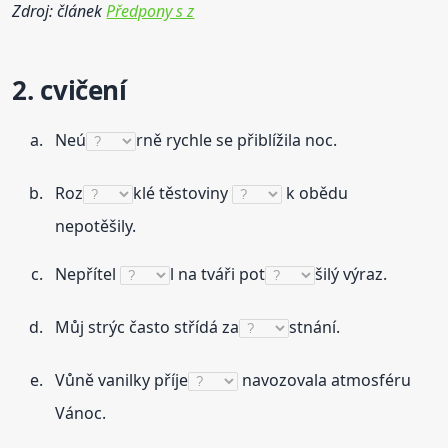
Zdroj: článek
Předpony s z
2. cvičení
Neú
rně rychle se přiblížila noc.
Roz
klé těstoviny
k obědu
nepotěšily.
Nepřítel
l na tváři pot
šilý výraz.
Můj strýc často střídá za
stnání.
Vůně vanilky příje
navozovala atmosféru
Vánoc.