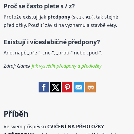
Proč se často plete s / z?
Protože existují jak
předpony
(s-, z-,
vz
-), tak stejné
předložky. Použití závisí na významu a stavbě věty.
Existují i víceslabičné
předpony
?
Ano, např. „pře-“, „ne-“, „proti-“ nebo „pod-“.
Zdroj: článek
Jak vysvětlit předpony a předložky
Příběh
Ve svém příspěvku
CVIČENÍ NA PŘEDLOŽKY