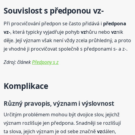
Souvislost s předponou
vz
-
Při procvičování předpon se často přidává i
předpona
vz
-
, která typicky vyjadřuje pohyb
vz
hůru nebo
vz
nik
děje. Její význam však není vždy zcela průhledný, a proto
je vhodné ji procvičovat společně s předponami s- a z-.
Zdroj: článek
Předpony s z
Komplikace
Různý pravopis, význam i výslovnost
Určitým problémem mohou být dvojice slov, jejichž
význam rozlišuje jen předpona. Snadněji se rozlišují
ta slova, jejich význam je od sebe značně
vz
dálen,