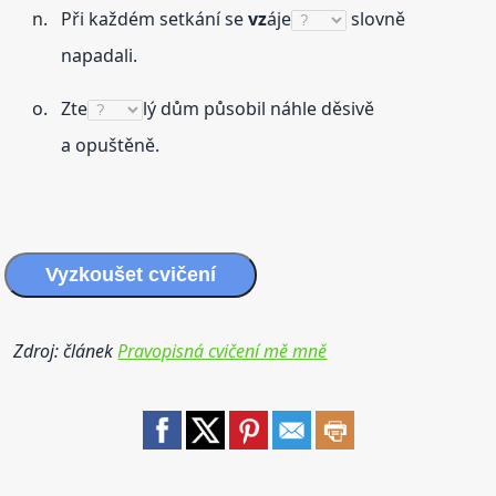
Při každém setkání se
vz
áje
slovně
napadali.
Zte
lý dům působil náhle děsivě
a opuštěně.
Vyzkoušet cvičení
Zdroj: článek
Pravopisná cvičení mě mně