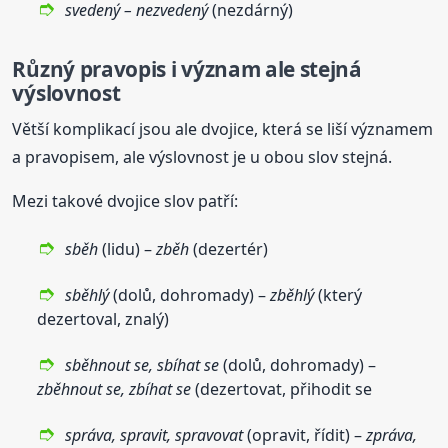
svedený – nezvedený
(nezdárný)
Různý pravopis i význam ale stejná
výslovnost
Větší komplikací jsou ale dvojice, která se liší významem
a pravopisem, ale výslovnost je u obou slov stejná.
Mezi takové dvojice slov patří:
sběh
(lidu) –
zběh
(dezertér)
sběhlý
(dolů, dohromady) –
zběhlý
(který
dezertoval, znalý)
sběhnout se, sbíhat se
(dolů, dohromady) –
zběhnout se, zbíhat se
(dezertovat, přihodit se
správa, spravit, spravovat
(opravit, řídit) –
zpráva,