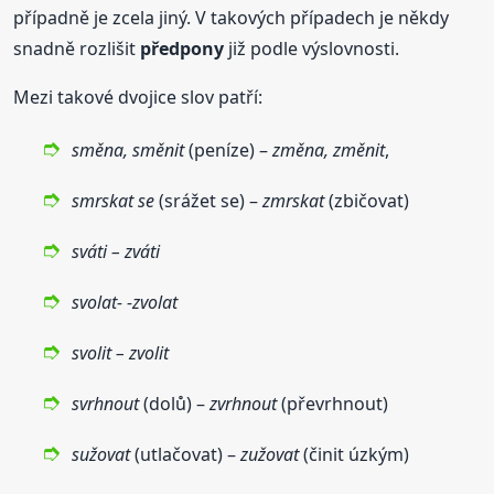
případně je zcela jiný. V takových případech je někdy
snadně rozlišit
předpony
již podle výslovnosti.
Mezi takové dvojice slov patří:
směna, směnit
(peníze) –
změna, změnit
,
smrskat se
(srážet se) –
zmrskat
(zbičovat)
sváti – zváti
svolat- -zvolat
svolit – zvolit
svrhnout
(dolů) –
zvrhnout
(převrhnout)
sužovat
(utlačovat) –
zužovat
(činit úzkým)