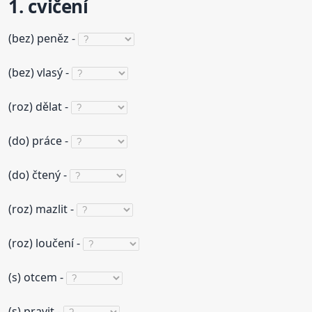
1. cvičení
(bez) peněz -
(bez) vlasý -
(roz) dělat -
(do) práce -
(do) čtený -
(roz) mazlit -
(roz) loučení -
(s) otcem -
(s) pravit -