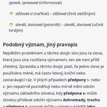
zpravit, zpravovat
(informovat)
stěžovat si
(naříkat) –
ztěžovat
(činit obtížným)
stvrdit, stvrzovat
(potvrdit) –
ztvrdit, ztvrzovat
(učinit
tvrdým)
Podobný význam, jiný pravopis
Největším problémem u těchto dvojic slov jsou ta slova,
která jsou sice rozlišena významem, ten ale není příliš
zřetelný. Zpravidla u těchto dvojic platí, že jedno slovo je
používáno méně, má často lidový, knižní nebo
zastarávající ráz. V jiných případech
předpony
s- nebo
z- jen nepatrně pozměňují nebo mírně mění odstín
významu základního slovesa, kdy
předpona s-
může
slovesu přidávat odstín významu
dohromady, trochu
a
předpona z-
naopak může u slovesa vyjádřit
jeho