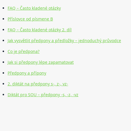
FAQ – Často kladené otázky
Příslovce od písmene B
FAQ – Často kladené otázky 2. díl
Jak vysvětlit předpony a předložky – jednoduchý průvodce
Co je předpona?
Jak si předpony lépe zapamatovat
Předpony a přípony
2. diktát na předpony s-, z-, vz-
Diktát pro SOU – předpony -s, -z, -vz