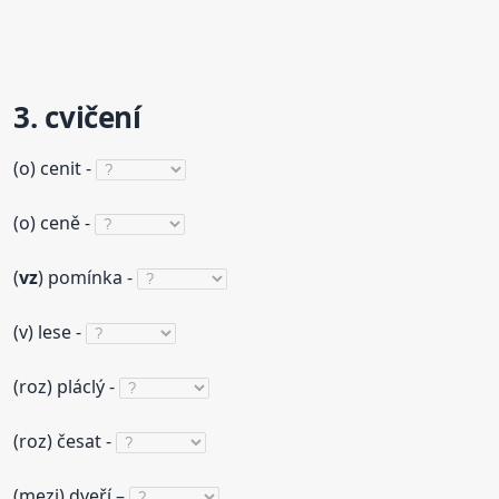
3. cvičení
(o) cenit -
(o) ceně -
(
vz
) pomínka -
(v) lese -
(roz) pláclý -
(roz) česat -
(mezi) dveří –