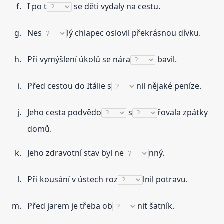
I po t
se děti vydaly na cestu.
Nes
lý chlapec oslovil překrásnou dívku.
Při vymýšlení úkolů se nára
bavil.
Před cestou do Itálie s
nil nějaké peníze.
Jeho cesta podvědo
s
řovala zpátky
domů.
Jeho zdravotní stav byl ne
nný.
Při kousání v ústech roz
lnil potravu.
Před jarem je třeba ob
nit šatník.