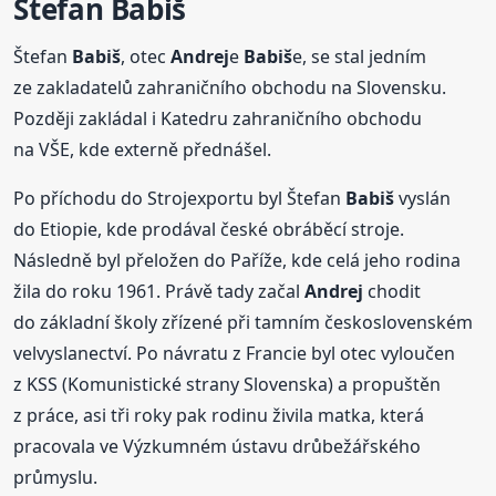
Štefan
Babiš
Štefan
Babiš
, otec
Andrej
e
Babiš
e, se stal jedním
ze zakladatelů zahraničního obchodu na Slovensku.
Později zakládal i Katedru zahraničního obchodu
na VŠE, kde externě přednášel.
Po příchodu do Strojexportu byl Štefan
Babiš
vyslán
do Etiopie, kde prodával české obráběcí stroje.
Následně byl přeložen do Paříže, kde celá jeho rodina
žila do roku 1961. Právě tady začal
Andrej
chodit
do základní školy zřízené při tamním československém
velvyslanectví. Po návratu z Francie byl otec vyloučen
z KSS (Komunistické strany Slovenska) a propuštěn
z práce, asi tři roky pak rodinu živila matka, která
pracovala ve Výzkumném ústavu drůbežářského
průmyslu.