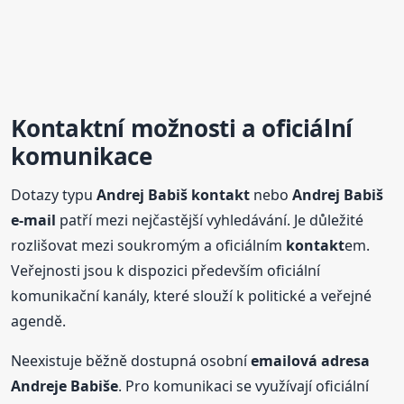
Kontakt
ní možnosti a oficiální
komunikace
Dotazy typu
Andrej
Babiš
kontakt
nebo
Andrej
Babiš
e-mail
patří mezi nejčastější vyhledávání. Je důležité
rozlišovat mezi soukromým a oficiálním
kontakt
em.
Veřejnosti jsou k dispozici především oficiální
komunikační kanály, které slouží k politické a veřejné
agendě.
Neexistuje běžně dostupná osobní
emailová adresa
Andrej
e
Babiš
e
. Pro komunikaci se využívají oficiální