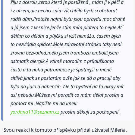
žiju z dcerou ,tetou která je postížená , mám ji v péči a
i z otcem,ale nechci sním žít,chtěla bych si obstarat
radši dům.Protože najmi bytu jsou opravdu moc drahé
a já jsem z vesnice.Jenže stím mím platem to nejde.Atˇ
dělám co dělám a půjčku si vzít nemůžu, časem bych
to nezvládla splácet.Moje zdravotní stránka taky není
zrovna bezvadná,měla jsem trombozu,embolii,jsem
astmatik alergik.A vzimě marodím z průduškama
často a ta noha potromboze je špatnější a méně
citlivá.Jinak se postarám ovše jak se dá a pracuji aby
bylo na jídlo a nabenzín .Ale to bydlení na to nikdy mít
asi nebudu.Můžete mi poradit co mám dělat prosím a
pomoct mi .Napište mi na imeil:
yordana11@seznam.cz
prosím děkuji za pochopení .
Svou reakci k tomuto příspěvku přidal uživatel Milena.