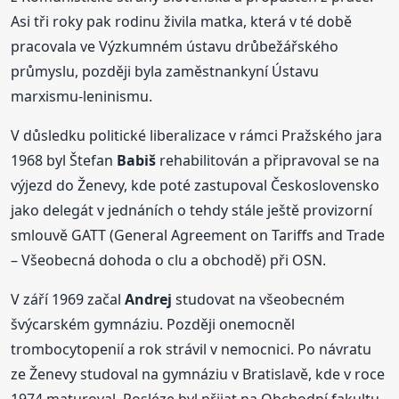
Asi tři roky pak rodinu živila matka, která v té době
pracovala ve Výzkumném ústavu drůbežářského
průmyslu, později byla zaměstnankyní Ústavu
marxismu-leninismu.
V důsledku politické liberalizace v rámci Pražského jara
1968 byl Štefan
Babiš
rehabilitován a připravoval se na
výjezd do Ženevy, kde poté zastupoval Československo
jako delegát v jednáních o tehdy stále ještě provizorní
smlouvě GATT (General Agreement on Tariffs and Trade
– Všeobecná dohoda o clu a obchodě) při OSN.
V září 1969 začal
Andrej
studovat na všeobecném
švýcarském gymnáziu. Později onemocněl
trombocytopenií a rok strávil v nemocnici. Po návratu
ze Ženevy studoval na gymnáziu v Bratislavě, kde v roce