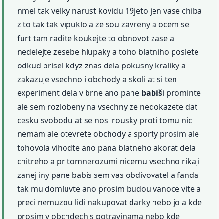
nmel tak velky narust kovidu 19jeto jen vase chiba
z to tak tak vipuklo a ze sou zavreny a ocem se
furt tam radite koukejte to obnovot zase a
nedelejte zesebe hlupaky a toho blatniho poslete
odkud prisel kdyz znas dela pokusny kraliky a
zakazuje vsechno i obchody a skoli at si ten
experiment dela v brne ano pane
babiš
i prominte
ale sem rozlobeny na vsechny ze nedokazete dat
cesku svobodu at se nosi rousky proti tomu nic
nemam ale otevrete obchody a sporty prosim ale
tohovola vihodte ano pana blatneho akorat dela
chitreho a pritomnerozumi nicemu vsechno rikaji
zanej iny pane babis sem vas obdivovatel a fanda
tak mu domluvte ano prosim budou vanoce vite a
preci nemuzou lidi nakupovat darky nebo jo a kde
prosim v obchdech s potravinama nebo kde