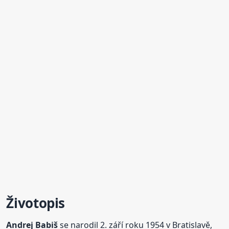
Životopis
Andrej
Babiš
se narodil 2. září roku 1954 v Bratislavě,