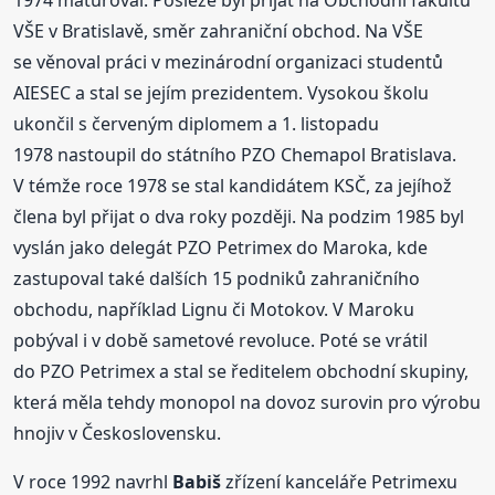
1974 maturoval. Posléze byl přijat na Obchodní fakultu
VŠE v Bratislavě, směr zahraniční obchod. Na VŠE
se věnoval práci v mezinárodní organizaci studentů
AIESEC a stal se jejím prezidentem. Vysokou školu
ukončil s červeným diplomem a 1. listopadu
1978 nastoupil do státního PZO Chemapol Bratislava.
V témže roce 1978 se stal kandidátem KSČ, za jejíhož
člena byl přijat o dva roky později. Na podzim 1985 byl
vyslán jako delegát PZO Petrimex do Maroka, kde
zastupoval také dalších 15 podniků zahraničního
obchodu, například Lignu či Motokov. V Maroku
pobýval i v době sametové revoluce. Poté se vrátil
do PZO Petrimex a stal se ředitelem obchodní skupiny,
která měla tehdy monopol na dovoz surovin pro výrobu
hnojiv v Československu.
V roce 1992 navrhl
Babiš
zřízení kanceláře Petrimexu