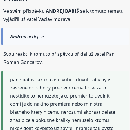
Ve svém příspěvku
ANDREJ BABIŠ
se k tomuto tématu
vyjádřil uživatel Vaclav morava.
Andrej
i nedej se.
Svou reakci k tomuto příspěvku přidal uživatel Pan
Roman Goncarov.
pane babisi jak muzete vubec dovolit aby byly
zavrene obochody pred vnocema to se zato
nestidite to nemuzete jako premier to uvolnit
comi je do nakiho premiera nebo ministra
blatneho ktery nicemu nerozumi akoraat delate
znas blce a pokusne kraliky nemuselo ktomu
nikdy dojit kdybiste uz zavreli hranice tak byste