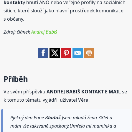
kontakt
y hnutí ANO nebo veřejné profily na sociálních
sítích, které slouží jako hlavní prostředek komunikace
s občany.
Zdroj: článek
Andrej Babiš
Příběh
Ve svém příspěvku
ANDREJ BABIŠ KONTAKT E MAIL
se
k tomuto tématu vyjádřil uživatel Věra.
Pjekný den Pane B
babiš
.Jsem mladá žena 38let a
mám vše takzvaně spackaný.Umřela mi maminka a