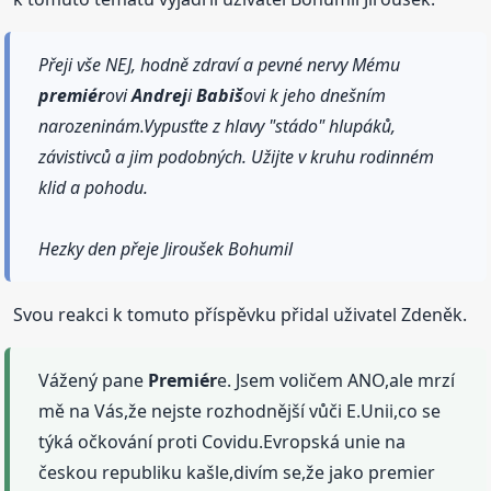
Přeji vše NEJ, hodně zdraví a pevné nervy Mému
premiér
ovi
Andrej
i
Babiš
ovi k jeho dnešním
narozeninám.Vypusťte z hlavy "stádo" hlupáků,
závistivců a jim podobných. Užijte v kruhu rodinném
klid a pohodu.
Hezky den přeje Jiroušek Bohumil
Svou reakci k tomuto příspěvku přidal uživatel Zdeněk.
Vážený pane
Premiér
e. Jsem voličem ANO,ale mrzí
mě na Vás,že nejste rozhodnější vůči E.Unii,co se
týká očkování proti Covidu.Evropská unie na
českou republiku kašle,divím se,že jako premier