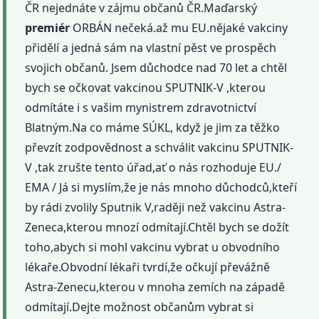
ČR nejednáte v zájmu občanů ČR.Maďarský
premiér
ORBÁN nečeká.až mu EU.nějaké vakciny
přidělí a jedná sám na vlastní pěst ve prospěch
svojich občanů. Jsem důchodce nad 70 let a chtěl
bych se očkovat vakcinou SPUTNIK-V ,kterou
odmítáte i s vašim mynistrem zdravotnictví
Blatným.Na co máme SÚKL, když je jim za těžko
převzít zodpovědnost a schválit vakcinu SPUTNIK-
V ,tak zrušte tento úřad,ať o nás rozhoduje EU./
EMA / Já si myslím,že je nás mnoho důchodců,kteří
by rádi zvolily Sputnik V,raději než vakcinu Astra-
Zeneca,kterou mnozí odmítají.Chtěl bych se dožít
toho,abych si mohl vakcinu vybrat u obvodního
lékaře.Obvodní lékaři tvrdí,že očkují převážně
Astra-Zenecu,kterou v mnoha zemích na západě
odmítají.Dejte možnost občanům vybrat si