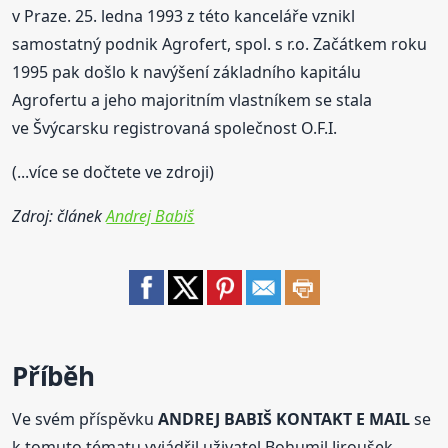
v Praze. 25. ledna 1993 z této kanceláře vznikl
samostatný podnik Agrofert, spol. s r.o. Začátkem roku
1995 pak došlo k navýšení základního kapitálu
Agrofertu a jeho majoritním vlastníkem se stala
ve Švýcarsku registrovaná společnost O.F.I.
(...více se dočtete ve zdroji)
Zdroj: článek
Andrej Babiš
Příběh
Ve svém příspěvku
ANDREJ BABIŠ KONTAKT E MAIL
se
k tomuto tématu vyjádřil uživatel Bohumil Jiroušek.