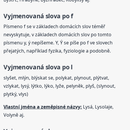
Vyjmenovaná
slova
po f
Písmeno f se v základech domácích slov téměř
nevyskytuje, v základech domácích slov po tomto
písmenu y, ý nepíšeme. Y, Ý se píše po f ve slovech
přejatých, například fyzika, fyziologie a podobně.
Vyjmenovaná
slova
po l
slyšet, mlýn, blýskat se, polykat, plynout, plýtvat,
vzlykat, lysý, lýtko, lýko, lyže, pelyněk, plyš, (slynout,
plytký, vlys)
Vlastní jména a zeměpisné názvy:
Lysá, Lysolaje,
Volyně aj.