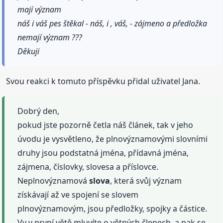
mají význam
náš i váš pes štěkal - náš, i , váš, - zájmeno a předložka
nemají význam ???
Děkuji
Svou reakci k tomuto příspěvku přidal uživatel Jana.
Dobrý den,
pokud jste pozorně četla náš článek, tak v jeho
úvodu je vysvětleno, že plnovýznamovými slovními
druhy jsou podstatná jména, přídavná jména,
zájmena, číslovky, slovesa a příslovce.
Neplnovýznamová
slova
, která svůj význam
získávají až ve spojení se slovem
plnovýznamovým, jsou předložky, spojky a částice.
Vy v první větě mluvíte o větných členech, a pak se