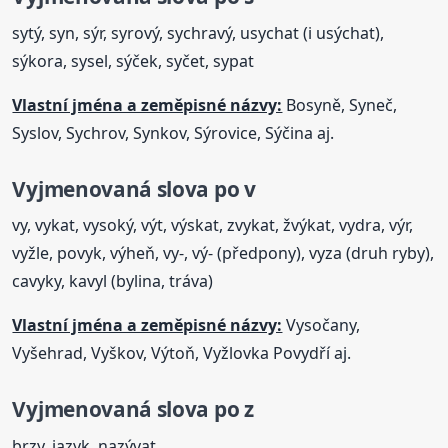
sytý, syn, sýr, syrový, sychravý, usychat (i usýchat),
sýkora, sysel, sýček, syčet, sypat
Vlastní jména a zeměpisné názvy:
Bosyně, Syneč,
Syslov, Sychrov, Synkov, Sýrovice, Sýčina aj.
Vyjmenovaná
slova
po v
vy, vykat, vysoký, výt, výskat, zvykat, žvýkat, vydra, výr,
vyžle, povyk, výheň, vy-, vý- (předpony), vyza (druh ryby),
cavyky, kavyl (bylina, tráva)
Vlastní jména a zeměpisné názvy:
Vysočany,
Vyšehrad, Vyškov, Výtoň, Vyžlovka Povydří aj.
Vyjmenovaná
slova
po z
brzy, jazyk, nazývat