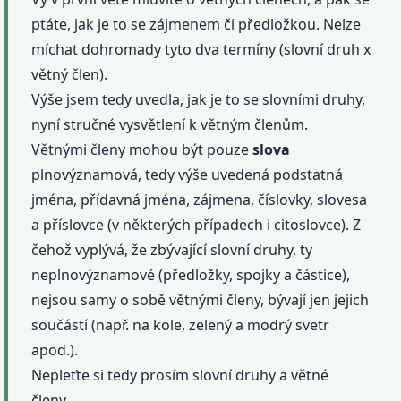
ptáte, jak je to se zájmenem či předložkou. Nelze
míchat dohromady tyto dva termíny (slovní druh x
větný člen).
Výše jsem tedy uvedla, jak je to se slovními druhy,
nyní stručné vysvětlení k větným členům.
Větnými členy mohou být pouze
slova
plnovýznamová, tedy výše uvedená podstatná
jména, přídavná jména, zájmena, číslovky, slovesa
a příslovce (v některých případech i citoslovce). Z
čehož vyplývá, že zbývající slovní druhy, ty
neplnovýznamové (předložky, spojky a částice),
nejsou samy o sobě větnými členy, bývají jen jejich
součástí (např. na kole, zelený a modrý svetr
apod.).
Nepleťte si tedy prosím slovní druhy a větné
členy…