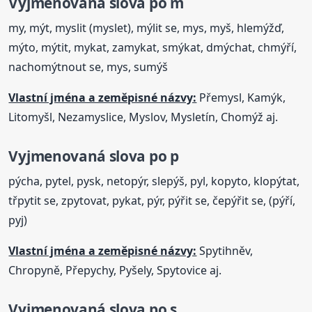
Vyjmenovaná
slova
po m
my, mýt, myslit (myslet), mýlit se, mys, myš, hlemýžď,
mýto, mýtit, mykat, zamykat, smýkat, dmýchat, chmýří,
nachomýtnout se, mys, sumýš
Vlastní jména a zeměpisné názvy:
Přemysl, Kamýk,
Litomyšl, Nezamyslice, Myslov, Mysletín, Chomýž aj.
Vyjmenovaná
slova
po p
pýcha, pytel, pysk, netopýr, slepýš, pyl, kopyto, klopýtat,
třpytit se, zpytovat, pykat, pýr, pýřit se, čepýřit se, (pýří,
pyj)
Vlastní jména a zeměpisné názvy:
Spytihněv,
Chropyně, Přepychy, Pyšely, Spytovice aj.
Vyjmenovaná
slova
po s