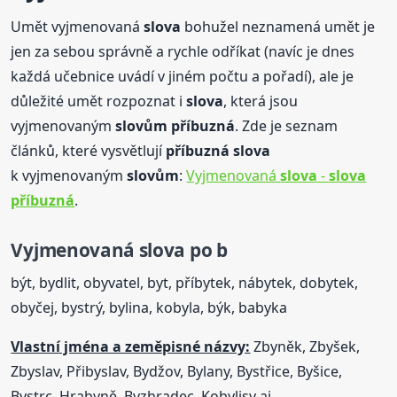
Umět vyjmenovaná
slova
bohužel neznamená umět je
jen za sebou správně a rychle odříkat (navíc je dnes
každá učebnice uvádí v jiném počtu a pořadí), ale je
důležité umět rozpoznat i
slova
, která jsou
vyjmenovaným
slovům
příbuzná
. Zde je seznam
článků, které vysvětlují
příbuzná
slova
k vyjmenovaným
slovům
:
Vyjmenovaná
slova
-
slova
příbuzná
.
Vyjmenovaná
slova
po b
být, bydlit, obyvatel, byt, příbytek, nábytek, dobytek,
obyčej, bystrý, bylina, kobyla, býk, babyka
Vlastní jména a zeměpisné názvy:
Zbyněk, Zbyšek,
Zbyslav, Přibyslav, Bydžov, Bylany, Bystřice, Byšice,
Bystrc, Hrabyně, Byzhradec, Kobylisy aj.