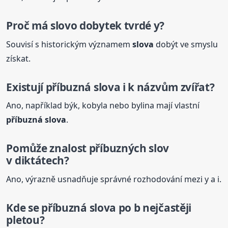
Proč má slovo dobytek tvrdé y?
Souvisí s historickým významem
slova
dobýt ve smyslu
získat.
Existují
příbuzná
slova
i k názvům zvířat?
Ano, například býk, kobyla nebo bylina mají vlastní
příbuzná
slova
.
Pomůže znalost příbuzných slov
v diktátech?
Ano, výrazně usnadňuje správné rozhodování mezi y a i.
Kde se
příbuzná
slova
po b nejčastěji
pletou?