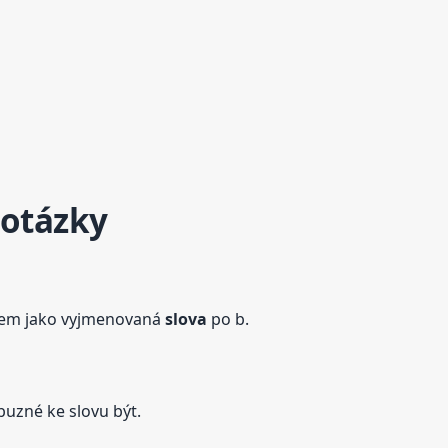
 otázky
em jako vyjmenovaná
slova
po b.
buzné ke slovu být.