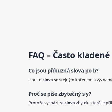
FAQ – Často kladené
Co jsou příbuzná
slova
po b?
Jsou to
slova
se stejným kořenem a význam
Proč se píše zbytečný s y?
Protože vychází ze
slova
zbytek, které je pří