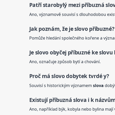
Patří starobylý mezi příbuzná
slo
Ano, významově souvisí s dlouhodobou exist
Jak poznám, že je slovo příbuzné?
Pomůže hledání společného kořene a význam
Je slovo obyčej příbuzné ke slovu 
Ano, označuje způsob bytí a chování.
Proč má slovo dobytek tvrdé y?
Souvisí s historickým významem
slova
dobýt
Existují příbuzná
slova
i k názvům
Ano, například býk, kobyla nebo bylina mají