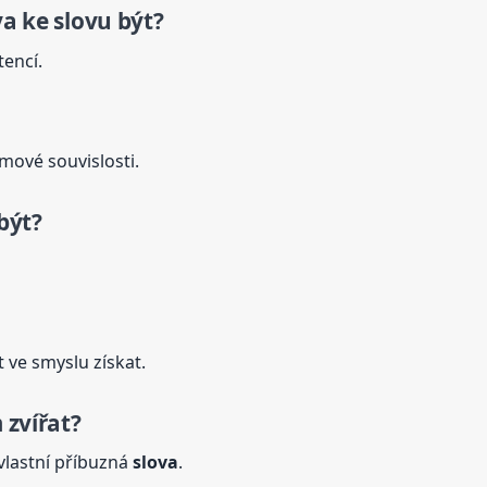
va
ke slovu být?
encí.
ové souvislosti.
být?
 ve smyslu získat.
 zvířat?
 vlastní příbuzná
slova
.