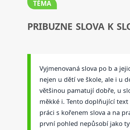
TÉMA
PRIBUZNE SLOVA K SL
Vyjmenovaná slova po b a jejic
nejen u dětí ve škole, ale i 
většinou pamatují dobře, u slo
měkké i. Tento doplňující tex
práci s kořenem slova a na pra
první pohled nepůsobí jako t