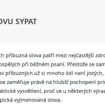
OVU SYPAT
h příbuzná slova patří mezi nejčastější zdr
u dospělých při běžném psaní. Přestože se 
v příbuzných už si mnoho lidí není jistých,
t se zaměřuje právě na hlubší pochopení pri
ktické vysvětlení, proč se u některých výra
ypická vyjmenovaná slova.