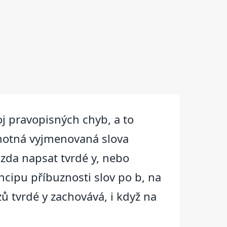
oj pravopisných chyb, a to
samotná vyjmenovaná slova
 zda napsat tvrdé y, nebo
ncipu příbuznosti slov po b, na
zů tvrdé y zachovává, i když na