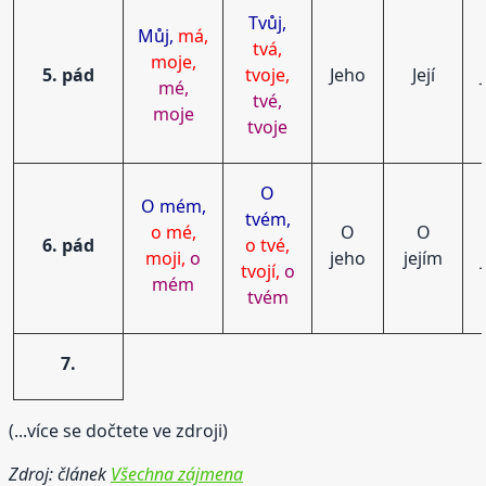
Tvůj,
Můj,
má,
tvá,
moje,
5. pád
tvoje,
Jeho
Její
mé,
tvé,
moje
tvoje
O
O mém,
tvém,
o mé,
O
O
6. pád
o tvé,
moji,
o
jeho
jejím
tvojí,
o
mém
tvém
7.
(...více se dočtete ve zdroji)
Zdroj: článek
Všechna zájmena