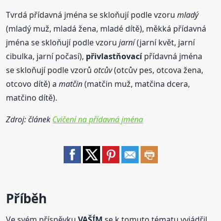
Tvrdá přídavná jména se skloňují podle vzoru
mladý
(mladý muž, mladá žena, mladé dítě), měkká přídavná
jména se skloňují podle vzoru
jarní
(jarní květ, jarní
cibulka, jarní počasí),
přivlastňovací
přídavná jména
se skloňují podle vzorů
otcův
(otcův pes, otcova žena,
otcovo dítě) a
matčin
(matčin muž, matčina dcera,
matčino dítě).
Zdroj: článek
Cvičení na přídavná jména
Příběh
Ve svém příspěvku
VAŠÍM
se k tomuto tématu vyjádřil