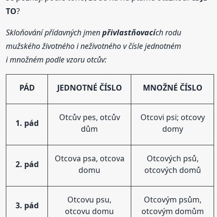
TO
?
Skloňování přídavných jmen
přivlastňovací
ch rodu
mužského životného i neživotného v čísle jednotném
i množném podle vzoru otcův:
PÁD
JEDNOTNÉ ČÍSLO
MNOŽNÉ ČÍSLO
Otcův pes, otcův
Otcovi psi; otcovy
1. pád
dům
domy
Otcova psa, otcova
Otcových psů,
2. pád
domu
otcových domů
Otcovu psu,
Otcovým psům,
3. pád
otcovu domu
otcovým domům