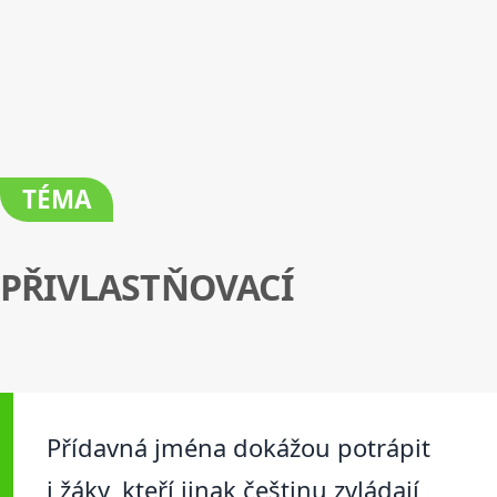
TÉMA
PŘIVLASTŇOVACÍ
Přídavná jména dokážou potrápit
i žáky, kteří jinak češtinu zvládají