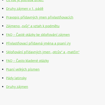
Druhy zájmen v 1. pádě
Pravopis přídavných jmen přivlastňovacích
Zájmeno „svůj“ a vztah k podmětu
FAQ – Časté otázky ke skloňování zájmen
Přivlastňovací přídavná jména a psaní i/y
Skloňování přídavných jmen „otcův“ a „matčin“
FAQ – Často kladené otázky
Psaní velkých písmen
Pády latinsky
Druhy zájmen