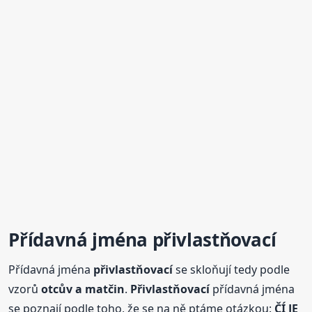
Přídavná jména
přivlastňovací
Přídavná jména
přivlastňovací
se skloňují tedy podle
vzorů
otcův a matčin
.
Přivlastňovací
přídavná jména
se poznají podle toho, že se na ně ptáme otázkou:
ČÍ JE