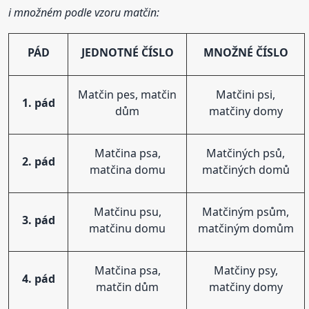
i množném podle vzoru matčin:
PÁD
JEDNOTNÉ ČÍSLO
MNOŽNÉ ČÍSLO
Matčin pes, matčin
Matčini psi,
1. pád
dům
matčiny domy
Matčina psa,
Matčiných psů,
2. pád
matčina domu
matčiných domů
Matčinu psu,
Matčiným psům,
3. pád
matčinu domu
matčiným domům
Matčina psa,
Matčiny psy,
4. pád
matčin dům
matčiny domy