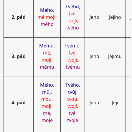
Tvého,
Mého,
tvé,
2. pád
mé,mojí,
Jeho
Jejího
tvojí,
mého
tvého
Mému,
Tvému,
mé,
tvé,
3. pád
Jeho
Jejímu
mojí,
tvojí,
mému
tvému
Mého,
Tvého,
můj,
tvůj,
mou,
tvou,
4. pád
Jeho
Její
moji,
tvoji,
mé,
tvé,
moje
tvoje