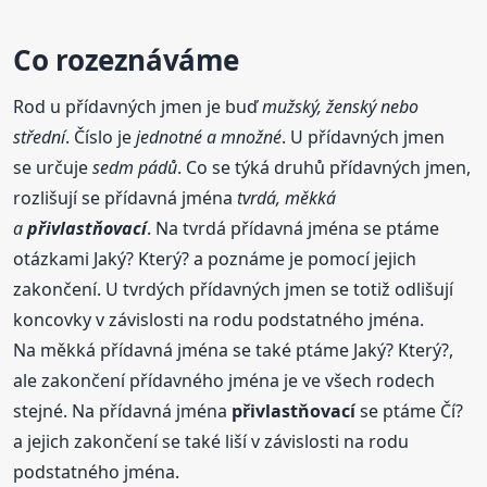
Co rozeznáváme
Rod u přídavných jmen je buď
mužský, ženský nebo
střední
. Číslo je
jednotné a množné
. U přídavných jmen
se určuje
sedm pádů
. Co se týká druhů přídavných jmen,
rozlišují se přídavná jména
tvrdá, měkká
a
přivlastňovací
. Na tvrdá přídavná jména se ptáme
otázkami Jaký? Který? a poznáme je pomocí jejich
zakončení. U tvrdých přídavných jmen se totiž odlišují
koncovky v závislosti na rodu podstatného jména.
Na měkká přídavná jména se také ptáme Jaký? Který?,
ale zakončení přídavného jména je ve všech rodech
stejné. Na přídavná jména
přivlastňovací
se ptáme Čí?
a jejich zakončení se také liší v závislosti na rodu
podstatného jména.