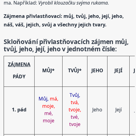
ma. Například:
Vyrobil klouzačku svýma rukama.
Zájmena
přivlastňovací
: můj, tvůj, jeho, její, jeho,
náš, váš, jejich, svůj a všechny jejich tvary.
Skloňování
přivlastňovací
ch zájmen můj,
tvůj, jeho, její, jeho v jednotném čísle:
ZÁJMENA
MŮJ*
TVŮJ*
JEHO
JEJÍ
PÁDY
Tvůj,
Můj,
má,
tvá,
moje,
1. pád
tvoje,
Jeho
Její
mé,
tvé,
moje
tvoje