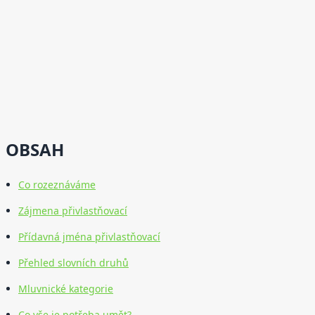
OBSAH
Co rozeznáváme
Zájmena přivlastňovací
Přídavná jména přivlastňovací
Přehled slovních druhů
Mluvnické kategorie
Co vše je potřeba umět?