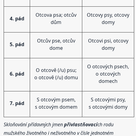
Otcova psa; otcův
Otcovy psy, otcovy
4. pád
dům
domy
Otcův pse, otcův
Otcovi psi, otcovy
5. pád
dome
domy
O otcových psech,
O otcově (/u) psu;
6. pád
o otcových
o otcově (/u) domu
domech
S otcovým psem,
S otcovými psy,
7. pád
s otcovým domem
s otcovými domy
Skloňování přídavných jmen
přivlastňovací
ch rodu
mužského životného i neživotného v čísle jednotném