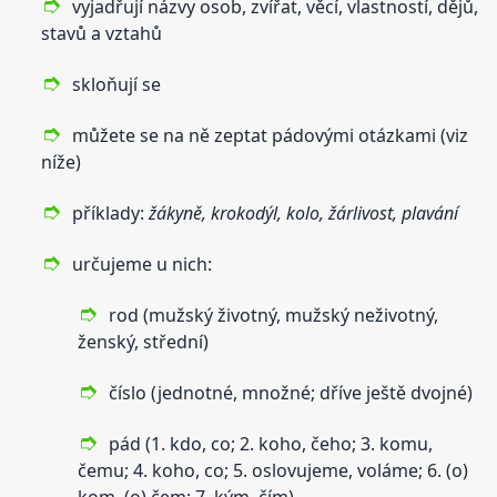
vyjadřují názvy osob, zvířat, věcí, vlastností, dějů,
stavů a vztahů
skloňují se
můžete se na ně zeptat pádovými otázkami (viz
níže)
příklady:
žákyně, krokodýl, kolo, žárlivost, plavání
určujeme u nich:
rod (mužský životný, mužský neživotný,
ženský, střední)
číslo (jednotné, množné; dříve ještě dvojné)
pád (1. kdo, co; 2. koho, čeho; 3. komu,
čemu; 4. koho, co; 5. oslovujeme, voláme; 6. (o)
kom, (o) čem; 7. kým, čím)