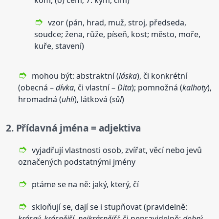
vzor (pán, hrad, muž, stroj, předseda,
soudce; žena, růže, píseň, kost; město, moře,
kuře, stavení)
mohou být: abstraktní (
láska
), či konkrétní
(obecná –
dívka
, či vlastní –
Dita
); pomnožná (
kalhoty
),
hromadná (
uhlí
), látková (
sůl
)
2. Přídavná jména = adjektiva
vyjadřují vlastnosti osob, zvířat, věcí nebo jevů
označených podstatnými jmény
ptáme se na ně: jaký, který, čí
skloňují se, dají se i stupňovat (pravidelně:
krásný, krásnější, nejkrásnější
; či nepravidelně:
dobrý,