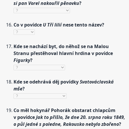
si pan Vorel nakouřil pěnovku
?
Co v povídce
U Tří lilií
nese tento název?
Kde se nachází byt, do něhož se na Malou
Stranu přestěhoval hlavní hrdina v povídce
Figurky
?
Kde se odehrává děj povídky
Svatováclavská
mše
?
Co měl hokynář Pohorák obstarat chlapcům
v povídce
Jak to přišlo, že dne 20. srpna roku 1849,
o půl jedné s poledne, Rakousko nebylo zbořeno
?