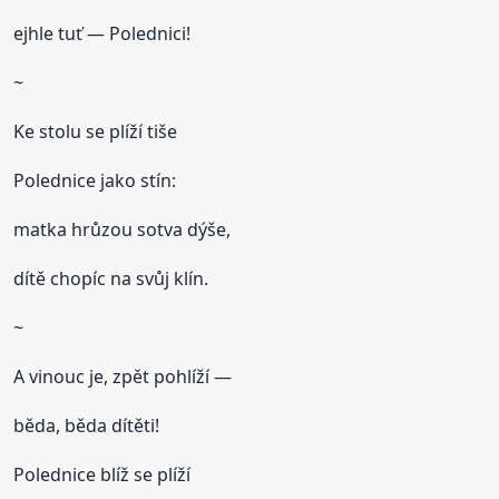
ejhle tuť — Polednici!
~
Ke stolu se plíží tiše
Polednice jako stín:
matka hrůzou sotva dýše,
dítě chopíc na svůj klín.
~
A vinouc je, zpět pohlíží —
běda, běda dítěti!
Polednice blíž se plíží