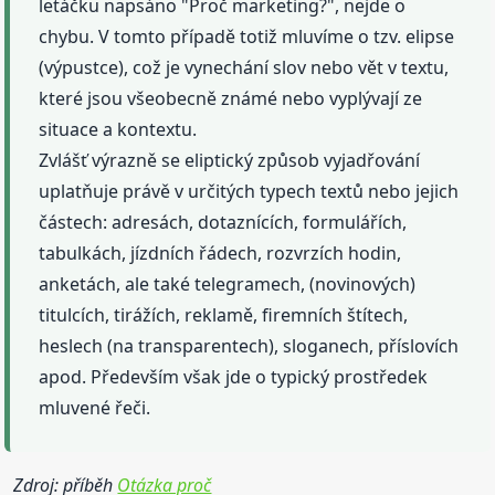
letáčku napsáno "Proč marketing?", nejde o
chybu. V tomto případě totiž mluvíme o tzv. elipse
(výpustce), což je vynechání slov nebo vět v textu,
které jsou všeobecně známé nebo vyplývají ze
situace a kontextu.
Zvlášť výrazně se eliptický způsob vyjadřování
uplatňuje právě v určitých typech textů nebo jejich
částech: adresách, dotaznících, formulářích,
tabulkách, jízdních řádech, rozvrzích hodin,
anketách, ale také telegramech, (novinových)
titulcích, tirážích, reklamě, firemních štítech,
heslech (na transparentech), sloganech, příslovích
apod. Především však jde o typický prostředek
mluvené řeči.
Zdroj: příběh
Otázka proč