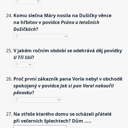
Komu slečna Máry nosila na Dušičky věnce
na hřbitov v povídce
Psáno o letošních
Dušičkách
?
V jakém ročním období se odehrává děj povídky
U Tří lilií
?
Proč první zákazník pana Vorla nebyl v obchodě
spokojený v povídce
Jak si pan Vorel nakouřil
pěnovku
?
Na střeše kterého domu se scházeli přátelé
při večerních šplechtech? Dům .....