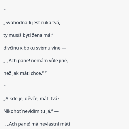
~
„Svohodna-li jest ruka tvá,
ty musíš býti žena má!“
dívčinu к boku svému vine —
„ „Ach pane! nemám vůle jiné,
než jak máti chce.“ “
~
„А kde je, děvče, máti tvá?
Nikohoť nevidím tu já.“ —
,, „Ach pane! má nevlastní máti