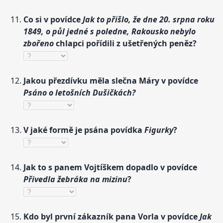
Co si v povídce
Jak to přišlo, že dne 20. srpna roku
1849, o půl jedné s poledne, Rakousko nebylo
zbořeno
chlapci pořídili z ušetřených peněz?
Jakou přezdívku měla slečna Máry v povídce
Psáno o letošních Dušičkách?
V jaké formě je psána povídka
Figurky
?
Jak to s panem Vojtíškem dopadlo v povídce
Přivedla žebráka na mizinu
?
Kdo byl první zákazník pana Vorla v povídce
Jak