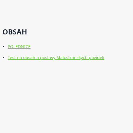
OBSAH
POLEDNICE
Test na obsah a postavy Malostranských povídek