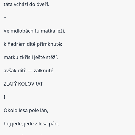
táta vchází do dveří.
~
Ve mdlobách tu matka leží,
k ňadrám dítě přimknuté:
matku zkřísil ještě stěží,
avšak dítě — zalknuté.
ZLATÝ KOLOVRAT
I
Okolo lesa pole lán,
hoj jede, jede z lesa pán,