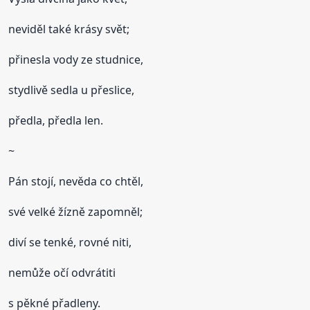
neviděl také krásy svět;
přinesla vody ze studnice,
stydlivě sedla u přeslice,
předla, předla len.
~
Pán stojí, nevěda co chtěl,
své velké žízně zapomněl;
diví se tenké, rovné niti,
nemůže očí odvrátiti
s pěkné přadleny.