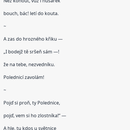
Než kohout, vůz i husárek
bouch, bác! letí do kouta.
~
A zas do hrozného křiku —
„I bodejž tě sršeň sám —!
že na tebe, nezvedníku.
Polednicí zavolám!
~
Pojď si proň, ty Polednice,
pojď, vem si ho zlostníka!“ —
A hle, tu kdos u světnice