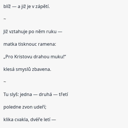
blíž — a již je v zápětí.
~
Již vztahuje po něm ruku —
matka tisknouc ramena:
„Pro Kristovu drahou muku!“
klesá smyslů zbavena.
~
Tu slyš: jedna — druhá — třetí
poledne zvon udeří;
klika cvakla, dvéře letí —