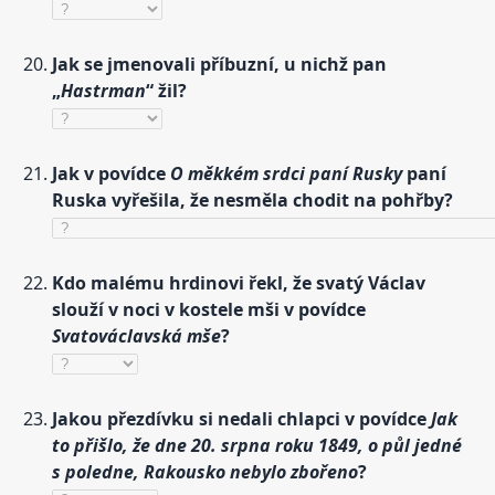
Jak se jmenovali příbuzní, u nichž pan
„
Hastrman
“ žil?
Jak v povídce
O měkkém srdci paní Rusky
paní
Ruska vyřešila, že nesměla chodit na pohřby?
Kdo malému hrdinovi řekl, že svatý Václav
slouží v noci v kostele mši v povídce
Svatováclavská mše
?
Jakou přezdívku si nedali chlapci v povídce
Jak
to přišlo, že dne 20. srpna roku 1849, o půl jedné
s poledne, Rakousko nebylo zbořeno
?