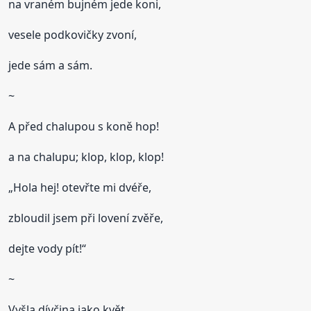
na vraném bujném jede koni,
vesele podkovičky zvoní,
jede sám a sám.
~
A před chalupou s koně hop!
a na chalupu; klop, klop, klop!
„Hola hej! otevřte mi dvéře,
zbloudil jsem při lovení zvěře,
dejte vody pít!“
~
Vyšla dívčina jako květ,