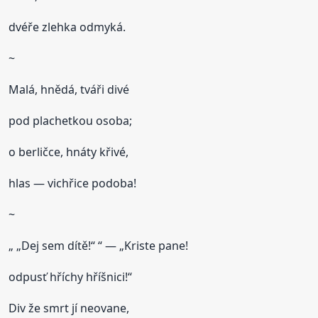
dvéře zlehka odmyká.
~
Malá, hnědá, tváři divé
pod plachetkou osoba;
o berličce, hnáty křivé,
hlas — vichřice podoba!
~
„ „Dej sem dítě!“ “ — „Kriste pane!
odpusť hříchy hříšnici!“
Div že smrt jí neovane,