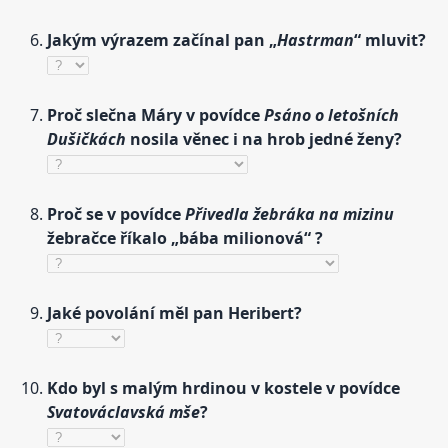
Jakým výrazem začínal pan „
Hastrman
“ mluvit?
Proč slečna Máry v povídce
Psáno o letošních
Dušičkách
nosila věnec i na hrob jedné ženy?
Proč se v povídce
Přivedla žebráka na mizinu
žebračce říkalo „bába milionová“ ?
Jaké povolání měl pan Heribert?
Kdo byl s malým hrdinou v kostele v povídce
Svatováclavská mše
?