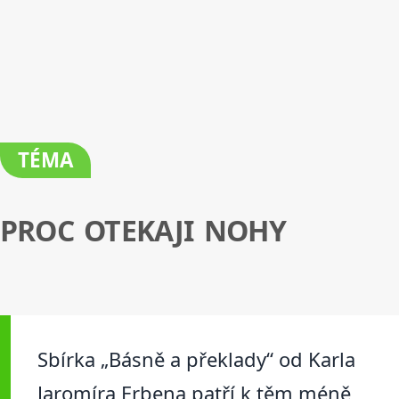
TÉMA
PROC OTEKAJI NOHY
Sbírka „Básně a překlady“ od Karla
Jaromíra Erbena patří k těm méně