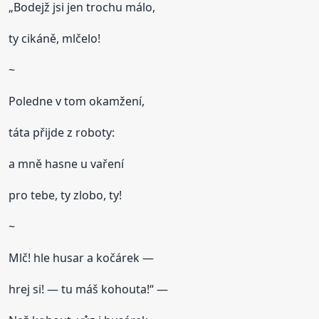
„Bodejž jsi jen trochu málo,
ty cikáně, mlčelo!
~
Poledne v tom okamžení,
táta přijde z roboty:
a mně hasne u vaření
pro tebe, ty zlobo, ty!
~
Mlč! hle husar a kočárek —
hrej si! — tu máš kohouta!“ —