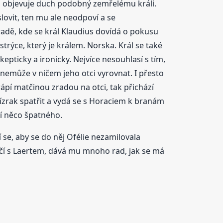
du objevuje duch podobný zemřelému králi.
lovit, ten mu ale neodpoví a se
adě, kde se král Klaudius dovídá o pokusu
rýce, který je králem. Norska. Král se také
epticky a ironicky. Nejvíce nesouhlasí s tím,
us nemůže v ničem jeho otci vyrovnat. I přesto
rápí matčinou zradou na otci, tak přichází
ízrak spatřit a vydá se s Horaciem k branám
tí něco špatného.
 se, aby se do něj Ofélie nezamilovala
loučí s Laertem, dává mu mnoho rad, jak se má