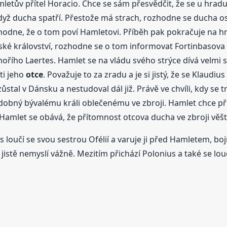
amletův přítel Horacio. Chce se sám přesvědčit, že se u hra
dyž ducha spatří. Přestože má strach, rozhodne se ducha os
odne, že o tom poví Hamletovi. Příběh pak pokračuje na hr
 království, rozhodne se o tom informovat Fortinbasova st
ořího Laertes. Hamlet se na vládu svého strýce dívá velmi sk
ti jeho
otce
. Považuje to za zradu a je si jistý, že se Klaudi
stal v Dánsku a nestudoval dál již. Právě ve chvíli, kdy se t
odobný bývalému králi oblečenému ve zbroji. Hamlet chce př
Hamlet se obává, že přítomnost otcova ducha ve zbroji věš
oučí se svou sestrou Ofélií a varuje ji před Hamletem, bojí
et jistě nemyslí vážně. Mezitím přichází Polonius a také se 