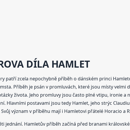
ROVA DÍLA HAMLET
ry patří zcela nepochybně příběh o dánském princi Hamletov
msta. Příběh je psán v promluvách, které jsou místy velmi 
tázky života. Jeho promluvy jsou často plné vtipu, ironie a 
nání. Hlavními postavami jsou tedy Hamlet, jeho strýc Claud
. Svůj význam v příběhu mají i Hamletovi přátelé Horacio a 
ěti jednání. Hamletův příběh začíná před branami královskéh