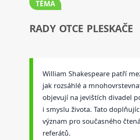
TÉMA
RADY OTCE PLESKAČE
William Shakespeare patří mez
jak rozsáhlé a mnohovrstevnaté
objevují na jevištích divadel 
i smyslu života. Tato doplňují
význam pro současného čtenáře 
referátů.