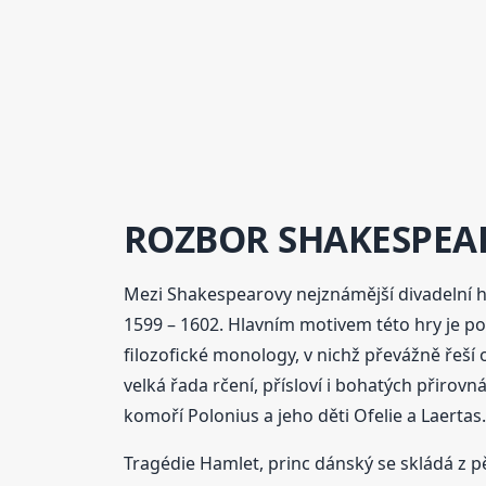
ROZBOR SHAKESPEA
Mezi Shakespearovy nejznámější divadelní h
1599 – 1602. Hlavním motivem této hry je po
filozofické monology, v nichž převážně řeší o
velká řada rčení, přísloví i bohatých přirov
komoří Polonius a jeho děti Ofelie a Laertas
Tragédie Hamlet, princ dánský se skládá z p