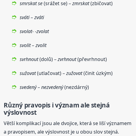
smrskat se
(srážet se) –
zmrskat
(zbičovat)
sváti – zváti
svolat- -zvolat
svolit – zvolit
svrhnout
(dolů) –
zvrhnout
(převrhnout)
sužovat
(utlačovat) –
zužovat
(činit úzkým)
svedený – nezvedený
(nezdárný)
Různý pravopis i význam ale stejná
výslovnost
Větší komplikací jsou ale dvojice, která se liší významem
a pravopisem, ale výslovnost je u obou slov stejná.