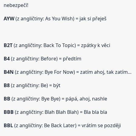
nebezpečí!
AYW
(z angličtiny: As You Wish) = jak si přeješ
B2T
(z angličtiny: Back To Topic) = zpátky k věci
B4
(z angličtiny: Before) = předtím
B4N
(z angličtiny: Bye For Now) = zatím ahoj, tak zatím...
B8
(z angličtiny: Be) = být
BB
(z angličtiny: Bye Bye) = pápá, ahoj, nashle
BBB
(z angličtiny: Blah Blah Blah) = Bla bla bla
BBL
(z angličtiny: Be Back Later) = vrátím se později