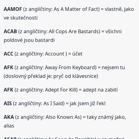
AAMOF
(z angličtiny: As A Matter of Fact) = vlastně, jako
ve skutečnosti
ACAB
(z angličtiny: All Cops Are Bastards) = všichni
poldové jsou bastardi
ACC
(z angličtiny: Account ) = účet
AFK
(z angličtiny: Away From Keyboard) = nejsem tu
(doslovný překlad je: pryč od klávesnice)
AFK
(z angličtiny: Adept For Kill) = adept na zabití
AIS
(z angličtiny: As I Said) = jak jsem již řekl
AKA
(z angličtiny: Also Known As) = taky známý jako,
alias