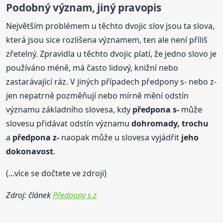
Podobný význam, jiný pravopis
Největším problémem u těchto dvojic slov jsou ta slova,
která jsou sice rozlišena významem, ten ale není příliš
zřetelný. Zpravidla u těchto dvojic platí, že jedno slovo je
používáno méně, má často lidový, knižní nebo
zastarávající ráz. V jiných případech předpony s- nebo z-
jen nepatrně pozměňují nebo mírně mění odstín
významu základního slovesa, kdy
předpona s-
může
slovesu přidávat odstín významu
dohromady, trochu
a
předpona z-
naopak může u slovesa vyjádřit
jeho
dokonavost
.
(...více se dočtete ve zdroji)
Zdroj: článek
Předpony s z