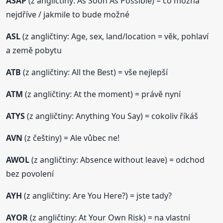
ASAP
(z angličtiny: As Soon As Possible) = co možná
nejdříve / jakmile to bude možné
ASL
(z angličtiny: Age, sex, land/location = věk, pohlaví
a země pobytu
ATB
(z angličtiny: All the Best) = vše nejlepší
ATM
(z angličtiny: At the moment) = právě nyní
ATYS
(z angličtiny: Anything You Say) = cokoliv říkáš
AVN
(z češtiny) = Ale vůbec ne!
AWOL
(z angličtiny: Absence without leave) = odchod
bez povolení
AYH
(z angličtiny: Are You Here?) = jste tady?
AYOR
(z angličtiny: At Your Own Risk) = na vlastní