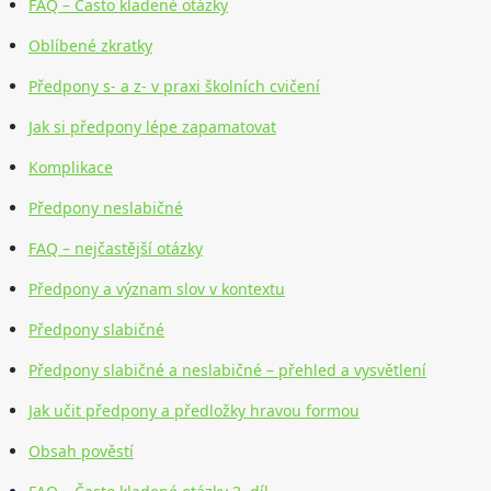
FAQ – Často kladené otázky
Oblíbené zkratky
Předpony s- a z- v praxi školních cvičení
Jak si předpony lépe zapamatovat
Komplikace
Předpony neslabičné
FAQ – nejčastější otázky
Předpony a význam slov v kontextu
Předpony slabičné
Předpony slabičné a neslabičné – přehled a vysvětlení
Jak učit předpony a předložky hravou formou
Obsah pověstí