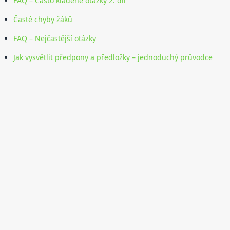
FAQ – Často kladené otázky 2. díl
Časté chyby žáků
FAQ – Nejčastější otázky
Jak vysvětlit předpony a předložky – jednoduchý průvodce