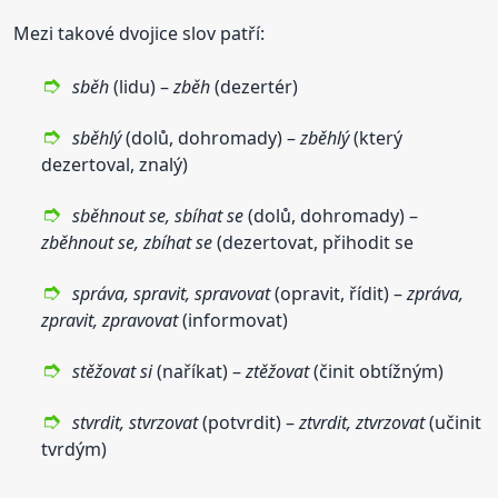
Mezi takové dvojice slov patří:
sběh
(lidu) –
zběh
(dezertér)
sběhlý
(dolů, dohromady) –
zběhlý
(který
dezertoval, znalý)
sběhnout se, sbíhat se
(dolů, dohromady) –
zběhnout se, zbíhat se
(dezertovat, přihodit se
správa, spravit, spravovat
(opravit, řídit) –
zpráva,
zpravit, zpravovat
(informovat)
stěžovat si
(naříkat) –
ztěžovat
(činit obtížným)
stvrdit, stvrzovat
(potvrdit) –
ztvrdit, ztvrzovat
(učinit
tvrdým)