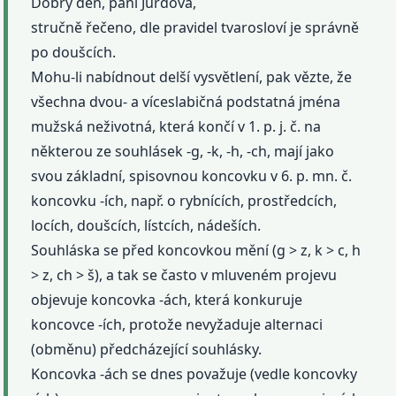
Dobrý den, paní Jurdová,
stručně řečeno, dle pravidel tvarosloví je správně
po doušcích.
Mohu-li nabídnout delší vysvětlení, pak vězte, že
všechna dvou- a víceslabičná podstatná jména
mužská neživotná, která končí v 1. p. j. č. na
některou ze souhlásek -g, -k, -h, -ch, mají jako
svou základní, spisovnou koncovku v 6. p. mn. č.
koncovku -ích, např. o rybnících, prostředcích,
locích, doušcích, lístcích, nádeších.
Souhláska se před koncovkou mění (g > z, k > c, h
> z, ch > š), a tak se často v mluveném projevu
objevuje koncovka -ách, která konkuruje
koncovce -ích, protože nevyžaduje alternaci
(obměnu) předcházející souhlásky.
Koncovka -ách se dnes považuje (vedle koncovky