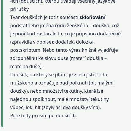
-ích (doušcích), kterou uvádějí všechny jazykové
příručky.
Tvar douškách je totiž součástí
skloňování
podstatného jména rodu ženského – douška, což
je poněkud zastarale to, co je připsáno dodatečně
(zpravidla v dopise); dodatek, doložka,
postskriptum. Nebo tento výraz knižně vyjadřuje
zdrobnělinu ke slovu duše (mateří douška –
matčina duše).
Doušek, na který se ptáte, je zcela jistě rodu
mužského a označuje buď polknutí (pít malými
doušky), nebo množství tekutiny, které lze
najednou spolknout, malé množství tekutiny
vůbec; lok, hlt (zbyly asi dva doušky vína).
Pijte tedy prosím po doušcích.