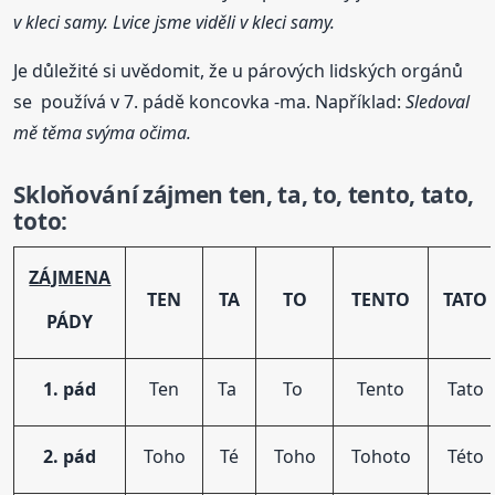
v kleci samy. Lvice jsme viděli v kleci samy.
Je důležité si uvědomit, že u párových lidských orgánů
se používá v 7. pádě koncovka -ma. Například:
Sledoval
mě těma svýma očima.
Skloňování
zájmen ten, ta, to, tento, tato,
toto:
ZÁJMENA
TEN
TA
TO
TENTO
TATO
PÁDY
1. pád
Ten
Ta
To
Tento
Tato
2. pád
Toho
Té
Toho
Tohoto
Této