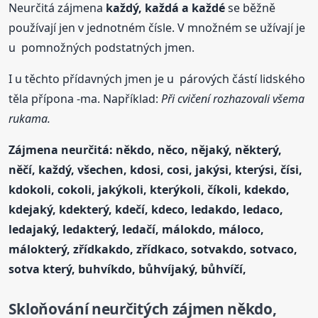
Neurčitá zájmena
každý, každá a každé
se běžně
používají jen v jednotném čísle. V množném se užívají je
u pomnožných podstatných jmen.
I u těchto přídavných jmen je u párových částí lidského
těla přípona -ma. Například:
Při cvičení rozhazovali všema
rukama.
Zájmena neurčitá: někdo, něco, nějaký, některý,
něčí, každý, všechen, kdosi, cosi, jakýsi, kterýsi, čísi,
kdokoli, cokoli, jakýkoli, kterýkoli, číkoli, kdekdo,
kdejaký, kdekterý, kdečí, kdeco, ledakdo, ledaco,
ledajaký, ledakterý, ledačí, málokdo, máloco,
málokterý, zřídkakdo, zřídkaco, sotvakdo, sotvaco,
sotva který, buhvíkdo, bůhvíjaký, bůhvíčí,
Skloňování
neurčitých zájmen někdo,