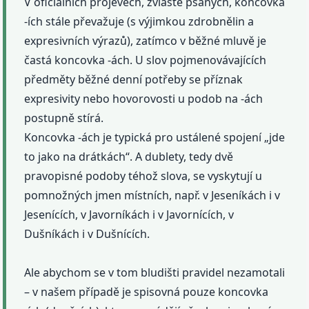
V oficiálních projevech, zvláště psaných, koncovka
-ích stále převažuje (s výjimkou zdrobnělin a
expresivních výrazů), zatímco v běžné mluvě je
častá koncovka -ách. U slov pojmenovávajících
předměty běžné denní potřeby se příznak
expresivity nebo hovorovosti u podob na -ách
postupně stírá.
Koncovka -ách je typická pro ustálené spojení „jde
to jako na drátkách“. A dublety, tedy dvě
pravopisné podoby téhož slova, se vyskytují u
pomnožných jmen místních, např. v Jeseníkách i v
Jesenících, v Javorníkách i v Javornících, v
Dušníkách i v Dušnících.
Ale abychom se v tom bludišti pravidel nezamotali
– v našem případě je spisovná pouze koncovka