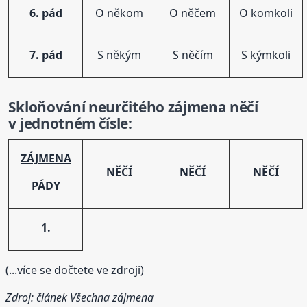
6. pád
O někom
O něčem
O komkoli
7. pád
S někým
S něčím
S kýmkoli
Skloňování
neurčitého zájmena něčí
v jednotném čísle:
ZÁJMENA
NĚČÍ
NĚČÍ
NĚČÍ
PÁDY
1.
(...více se dočtete ve zdroji)
Zdroj: článek
Všechna zájmena