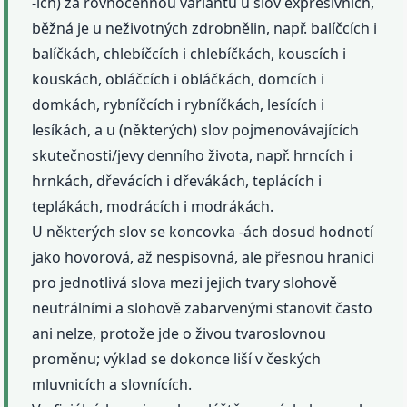
-ích) za rovnocennou variantu u slov expresivních,
běžná je u neživotných zdrobnělin, např. balíčcích i
balíčkách, chlebíčcích i chlebíčkách, kouscích i
kouskách, obláčcích i obláčkách, domcích i
domkách, rybníčcích i rybníčkách, lesících i
lesíkách, a u (některých) slov pojmenovávajících
skutečnosti/jevy denního života, např. hrncích i
hrnkách, dřevácích i dřevákách, teplácích i
teplákách, modrácích i modrákách.
U některých slov se koncovka -ách dosud hodnotí
jako hovorová, až nespisovná, ale přesnou hranici
pro jednotlivá slova mezi jejich tvary slohově
neutrálními a slohově zabarvenými stanovit často
ani nelze, protože jde o živou tvaroslovnou
proměnu; výklad se dokonce liší v českých
mluvnicích a slovnících.