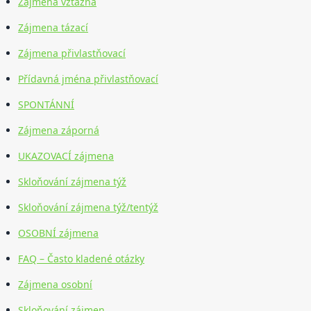
Zájmena vztažná
Zájmena tázací
Zájmena přivlastňovací
Přídavná jména přivlastňovací
SPONTÁNNÍ
Zájmena záporná
UKAZOVACÍ zájmena
Skloňování zájmena týž
Skloňování zájmena týž/tentýž
OSOBNÍ zájmena
FAQ – Často kladené otázky
Zájmena osobní
Skloňování zájmen