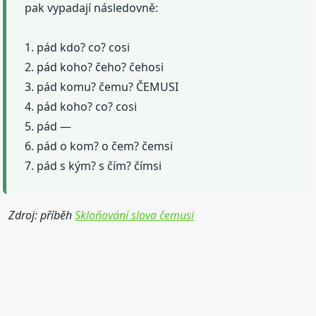
pak vypadají následovně:
1. pád kdo? co? cosi
2. pád koho? čeho? čehosi
3. pád komu? čemu? ČEMUSI
4. pád koho? co? cosi
5. pád —
6. pád o kom? o čem? čemsi
7. pád s kým? s čím? čímsi
Zdroj: příběh
Skloňování slova čemusi