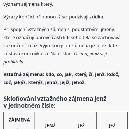
význam zájmena který.
Výrazy končící příponou -ž se používají zřídka.
Při spojení vztažných zájmen s podstatnými jmény,
které označují párové části lidského těla se zachovává
zakončení -maž. Výjimkou jsou zájmena již a jež, kde
zůstává koncovka s i. Například:
Očima, jimiž si ji
prohlížela.
Vztažná zájmena: kdo, co, jak, který, čí, jenž, kdož,
což, jakýž, kterýž, jehož, jejíž, jehož.
Skloňování
vztažného zájmena jenž
v jednotném čísle:
ZÁJMENA
JENŽ
JEŽ
JEŽ