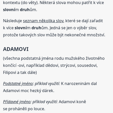
kontextu (do věty). Některá slova mohou patřit k více
slovní
m
druh
ům.
Následuje
seznam několika slov
, které se dají zařadit
k více
slovní
m
druh
ům. Jedná se jen o výběr slov,
protože takových slov může být nekonečné množství.
ADAMOVI
(všechna podstatná jména rodu mužského životného
končící -ovi, například dědovi, strýcovi, sousedovi,
Filipovi a tak dále)
Podstatné jméno
: příklad využití:
K narozeninám dal
Adamovi moc hezký dárek.
Přídavné jméno
: příklad využití:
Adamovi koně
se proháněli po louce.