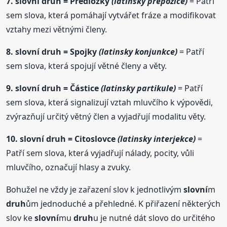
7.
slovní
druh
= Předložky
(latinsky prepozice)
= Patří
sem slova, která pomáhají vytvářet fráze a modifikovat
vztahy mezi větnými členy.
8.
slovní
druh
= Spojky
(latinsky konjunkce)
= Patří
sem slova, která spojují větné členy a věty.
9.
slovní
druh
= Částice
(latinsky partikule)
= Patří
sem slova, která signalizují vztah mluvčího k výpovědi,
zvýrazňují určitý větný člen a vyjadřují modalitu věty.
10.
slovní
druh
= Citoslovce
(latinsky interjekce)
=
Patří sem slova, která vyjadřují nálady, pocity, vůli
mluvčího, označují hlasy a zvuky.
Bohužel ne vždy je zařazení slov k jednotlivým
slovní
m
druh
ům jednoduché a přehledné. K přiřazení některých
slov ke
slovní
mu
druh
u je nutné dát slovo do určitého