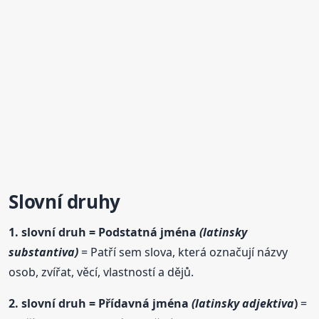
Slovní
druh
y
1.
slovní
druh
= Podstatná jména
(latinsky
substantiva)
= Patří sem slova, která označují názvy
osob, zvířat, věcí, vlastností a dějů.
2.
slovní
druh
= Přídavná jména
(latinsky adjektiva
)
=