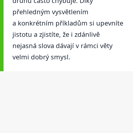
druhu často chybuje. Díky
přehledným vysvětlením
a konkrétním příkladům si upevníte
jistotu a zjistíte, že i zdánlivě
nejasná slova dávají v rámci věty
velmi dobrý smysl.