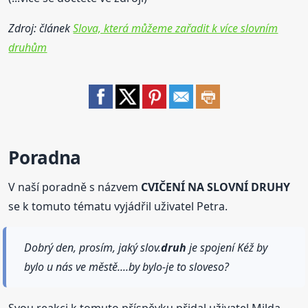
Zdroj: článek
Slova, která můžeme zařadit k více slovním
druhům
Poradna
V naší poradně s názvem
CVIČENÍ NA SLOVNÍ DRUHY
se k tomuto tématu vyjádřil uživatel Petra.
Dobrý den, prosím, jaký slov.
druh
je spojení Kéž by
bylo u nás ve městě....by bylo-je to sloveso?
Svou reakci k tomuto příspěvku přidal uživatel Milda.