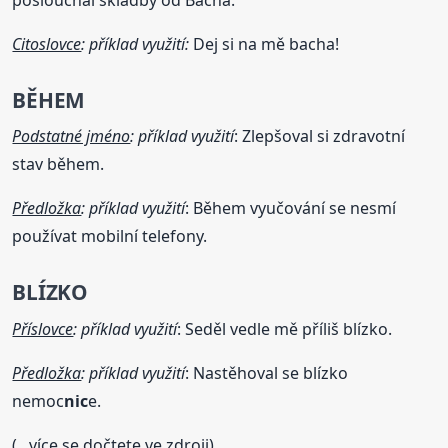
Citoslovce
: příklad využití:
Dej si na mě bacha!
BĚHEM
Podstatné jméno
: příklad využití
: Zlepšoval si zdravotní
stav během.
Předložka
: příklad využití
: Během vyučování se nesmí
používat mobilní telefony.
BLÍZKO
Příslovce
: příklad využití
: Seděl vedle mě příliš blízko.
Předložka
: příklad využití
: Nastěhoval se blízko
nemoc
nic
e.
(...více se dočtete ve zdroji)