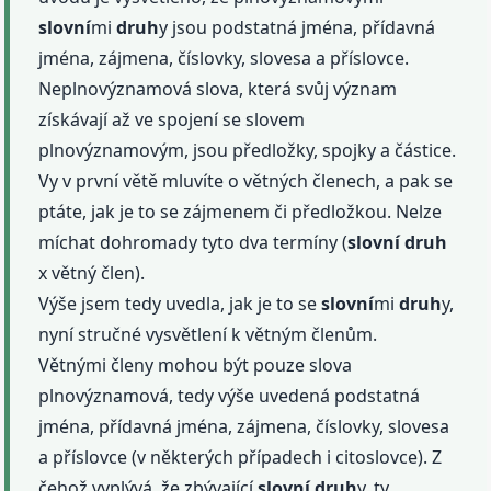
slovní
mi
druh
y jsou podstatná jména, přídavná
jména, zájmena, číslovky, slovesa a příslovce.
Neplnovýznamová slova, která svůj význam
získávají až ve spojení se slovem
plnovýznamovým, jsou předložky, spojky a částice.
Vy v první větě mluvíte o větných členech, a pak se
ptáte, jak je to se zájmenem či předložkou. Nelze
míchat dohromady tyto dva termíny (
slovní
druh
x větný člen).
Výše jsem tedy uvedla, jak je to se
slovní
mi
druh
y,
nyní stručné vysvětlení k větným členům.
Větnými členy mohou být pouze slova
plnovýznamová, tedy výše uvedená podstatná
jména, přídavná jména, zájmena, číslovky, slovesa
a příslovce (v některých případech i citoslovce). Z
čehož vyplývá, že zbývající
slovní
druh
y, ty