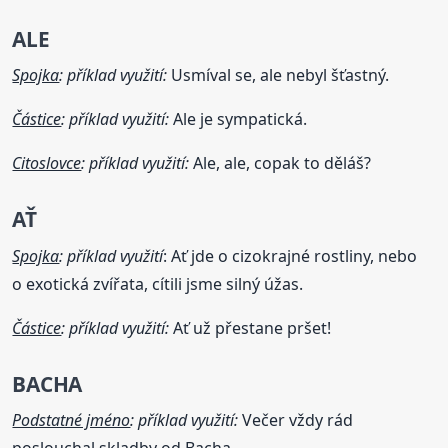
ALE
Spojka
: příklad využití:
Usmíval se, ale nebyl šťastný.
Částice
: příklad využití:
Ale je sympatická.
Citoslovce
: příklad využití:
Ale, ale, copak to děláš?
AŤ
Spojka
: příklad využití
: Ať jde o cizokrajné rostliny, nebo
o exotická zvířata, cítili jsme silný úžas.
Částice
: příklad využití:
Ať už přestane pršet!
BACHA
Podstatné jméno
: příklad využití:
Večer vždy rád
poslouchal skladby od Bacha.