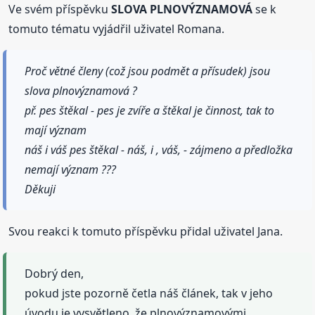
Ve svém příspěvku
SLOVA PLNOVÝZNAMOVÁ
se k
tomuto tématu vyjádřil uživatel Romana.
Proč větné členy (což jsou podmět a přísudek) jsou
slova plnovýznamová ?
př. pes štěkal - pes je zvíře a štěkal je činnost, tak to
mají význam
náš i váš pes štěkal - náš, i , váš, - zájmeno a předložka
nemají význam ???
Děkuji
Svou reakci k tomuto příspěvku přidal uživatel Jana.
Dobrý den,
pokud jste pozorně četla náš článek, tak v jeho
úvodu je vysvětleno, že plnovýznamovými