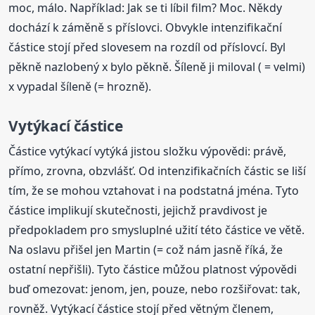
moc, málo. Například: Jak se ti líbil film? Moc. Někdy
dochází k záměně s příslovci. Obvykle intenzifikační
částice stojí před slovesem na rozdíl od příslovcí. Byl
pěkně nazlobený x bylo pěkně. Šíleně ji miloval ( = velmi)
x vypadal šíleně (= hrozně).
Vytýkací částice
Částice vytýkací vytýká jistou složku výpovědi: právě,
přímo, zrovna, obzvlášť. Od intenzifikačních částic se liší
tím, že se mohou vztahovat i na podstatná jména. Tyto
částice implikují skutečnosti, jejichž pravdivost je
předpokladem pro smysluplné užití této částice ve větě.
Na oslavu přišel jen Martin (= což nám jasně říká, že
ostatní nepřišli). Tyto částice můžou platnost výpovědi
buď omezovat: jenom, jen, pouze, nebo rozšiřovat: tak,
rovněž. Vytýkací částice stojí před větným členem,