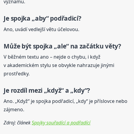
významu.
Je spojka „aby“ podřadicí?
Ano, uvádí vedlejší větu účelovou.
Může být spojka „ale“ na začátku věty?
V běžném textu ano – nejde o chybu, i když
v akademickém stylu se obvykle nahrazuje jinými
prostředky.
Je rozdíl mezi „když“ a „kdy“?
Ano. „Když“ je spojka podřadicí, „kdy“ je příslovce nebo
zájmeno.
Zdroj: článek
Spojky souřadící a podřadící