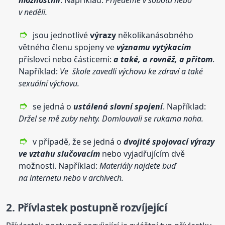
v neděli.
jsou jednotlivé
výrazy
několikanásobného
větného členu spojeny ve
významu vytýkacím
příslovci nebo částicemi:
a také, a rovněž, a přitom
.
Například:
Ve škole zavedli výchovu ke zdraví a také
sexuální výchovu.
se jedná o
ustálená slovní spojení
. Například:
Držel se mě zuby nehty. Domlouvali se rukama noha.
v případě, že se jedná o
dvojité
spojovací
výrazy
ve vztahu slučovacím
nebo vyjadřujícím dvě
možnosti. Například:
Materiály najdete buď
na internetu nebo v archivech.
2. Přívlastek postupně rozvíjející