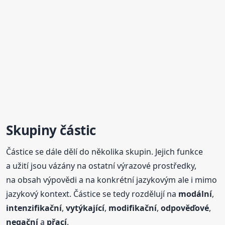
Skupiny částic
Částice se dále dělí do několika skupin. Jejich funkce
a užití jsou vázány na ostatní výrazové prostředky,
na obsah výpovědi a na konkrétní jazykovým ale i mimo
jazykový kontext. Částice se tedy rozdělují na
modální
,
intenzifikační
,
vytýkající
,
modifikační
,
odpověďové
,
negační
a
přací
.