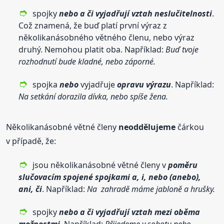
spojky
nebo a či vyjadřují vztah neslučitelnosti
.
Což znamená, že buď platí první výraz z
několikanásobného větného členu, nebo výraz
druhý. Nemohou platit oba. Například:
Buď tvoje
rozhodnutí bude kladné, nebo záporné.
spojka
nebo
vyjadřuje
opravu výrazu
. Například:
Na setkání dorazila dívka, nebo spíše žena.
Několikanásobné větné členy
neoddělujeme
čárkou
v případě, že:
jsou několikanásobné větné členy v
poměru
slučovacím spojené spojkami a, i, nebo (anebo),
ani, či
. Například:
Na zahradě máme jabloně a hrušky.
spojky
nebo a či vyjadřují vztah mezi oběma
možnostmi
. Například:
Přijedeme v sobotu nebo