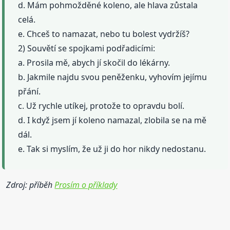
d. Mám pohmožděné koleno, ale hlava zůstala
celá.
e. Chceš to namazat, nebo tu bolest vydržíš?
2) Souvětí se spojkami podřadicími:
a. Prosila mě, abych jí skočil do lékárny.
b. Jakmile najdu svou peněženku, vyhovím jejímu
přání.
c. Už rychle utíkej, protože to opravdu bolí.
d. I když jsem jí koleno namazal, zlobila se na mě
dál.
e. Tak si myslím, že už ji do hor nikdy nedostanu.
Zdroj: příběh
Prosím o příklady