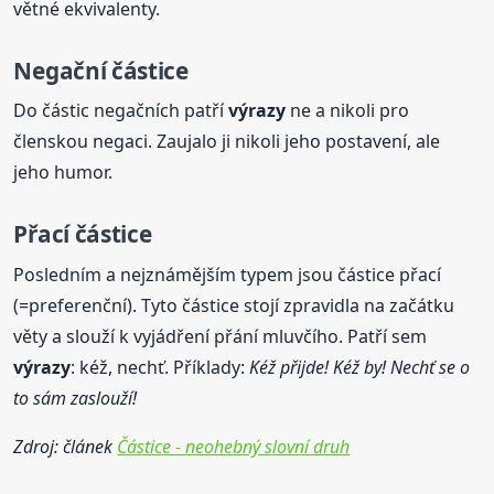
větné ekvivalenty.
Negační částice
Do částic negačních patří
výrazy
ne a nikoli pro
členskou negaci. Zaujalo ji nikoli jeho postavení, ale
jeho humor.
Přací částice
Posledním a nejznámějším typem jsou částice přací
(=preferenční). Tyto částice stojí zpravidla na začátku
věty a slouží k vyjádření přání mluvčího. Patří sem
výrazy
: kéž, nechť. Příklady:
Kéž přijde! Kéž by! Nechť se o
to sám zaslouží!
Zdroj: článek
Částice - neohebný slovní druh