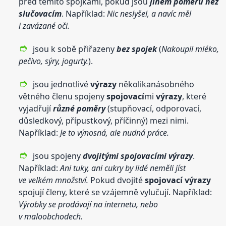
před těmito spojkami, pokud jsou
jiném poměru než
slučovacím
. Například:
Nic neslyšel, a navíc měl
i zavázané oči.
jsou k sobě přiřazeny
bez spojek
(
Nakoupil mléko,
pečivo, sýry, jogurty.
).
jsou jednotlivé
výrazy
několikanásobného
větného členu spojeny
spojovací
mi
výrazy
, které
vyjadřují
různé poměry
(stupňovací, odporovací,
důsledkový, přípustkový, příčinný) mezi nimi.
Například:
Je to výnosná, ale nudná práce.
jsou spojeny
dvojitými
spojovací
mi
výrazy
.
Například:
Ani tuky, ani cukry by lidé neměli jíst
ve velkém množství.
Pokud dvojité
spojovací
výrazy
spojují členy, které se vzájemně vylučují. Například:
Výrobky se prodávají na internetu, nebo
v maloobchodech.