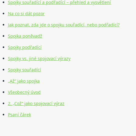
Spojky souřadící a podřadící – přehled a vysvětlení
Na co si dát pozor
Jak poznat, zda jde o spojku souřadící, nebo podřadící?
Spojka poněvadž
Spojky podřadící
Spojky vs. jiné spojovací výrazy
Spojky souřadící
„Až“ jako spojka
Všeobecný úvod
2. „Což“ jako spojovací výraz
Psaní čárek