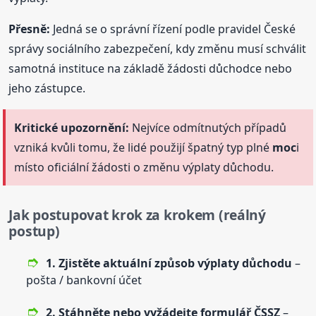
Přesně:
Jedná se o správní řízení podle pravidel České
správy sociálního zabezpečení, kdy změnu musí schválit
samotná instituce na základě žádosti důchodce nebo
jeho zástupce.
Kritické upozornění:
Nejvíce odmítnutých případů
vzniká kvůli tomu, že lidé použijí špatný typ plné
moc
i
místo oficiální žádosti o změnu výplaty důchodu.
Jak postupovat krok za krokem (reálný
postup)
1. Zjistěte aktuální způsob výplaty důchodu
–
pošta / bankovní účet
2. Stáhněte nebo vyžádejte formulář ČSSZ
–