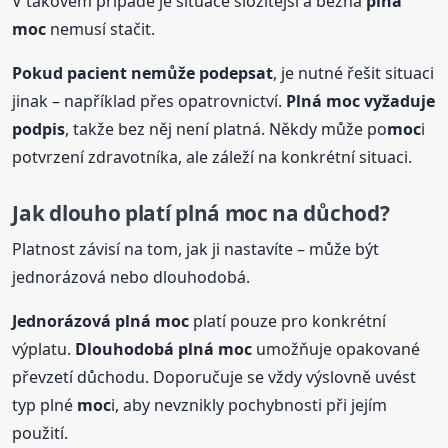
V takovém případě je situace složitější a běžná
plná
moc
nemusí stačit.
Pokud pacient nemůže podepsat
, je nutné řešit situaci
jinak – například přes opatrovnictví.
Plná
moc
vyžaduje
podpis
, takže bez něj není platná. Někdy může po
moc
i
potvrzení zdravotníka, ale záleží na konkrétní situaci.
Jak dlouho platí
plná
moc
na důchod?
Platnost závisí na tom, jak ji nastavíte – může být
jednorázová nebo dlouhodobá.
Jednorázová
plná
moc
platí pouze pro konkrétní
výplatu.
Dlouhodobá
plná
moc
umožňuje opakované
převzetí důchodu. Doporučuje se vždy výslovně uvést
typ plné
moc
i, aby nevznikly pochybnosti při jejím
použití.