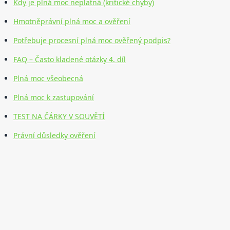
Kdy je plná moc neplatná (kritické chyby)
Hmotněprávní plná moc a ověření
Potřebuje procesní plná moc ověřený podpis?
FAQ – Často kladené otázky 4. díl
Plná moc všeobecná
Plná moc k zastupování
TEST NA ČÁRKY V SOUVĚTÍ
Právní důsledky ověření