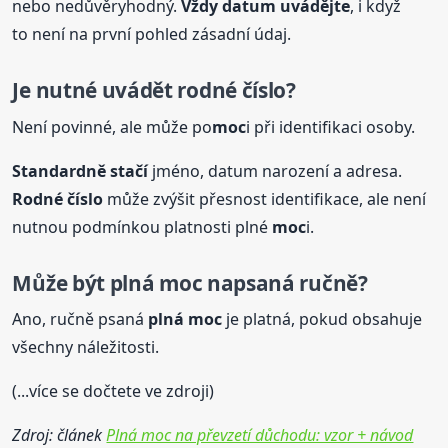
nebo nedůvěryhodný.
Vždy datum uvádějte
, i když
to není na první pohled zásadní údaj.
Je nutné uvádět rodné číslo?
Není povinné, ale může po
moc
i při identifikaci osoby.
Standardně stačí
jméno, datum narození a adresa.
Rodné číslo
může zvýšit přesnost identifikace, ale není
nutnou podmínkou platnosti plné
moc
i.
Může být
plná
moc
napsaná
ručně?
Ano, ručně psaná
plná
moc
je platná, pokud obsahuje
všechny náležitosti.
(...více se dočtete ve zdroji)
Zdroj: článek
Plná moc na převzetí důchodu: vzor + návod