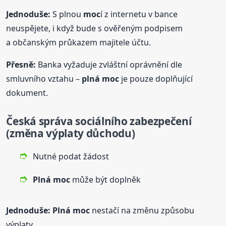
Jednoduše:
S plnou
moc
í z internetu v bance
neuspějete, i když bude s ověřeným podpisem
a občanským průkazem majitele účtu.
Přesně:
Banka vyžaduje zvláštní oprávnění dle
smluvního vztahu –
plná
moc
je pouze doplňující
dokument.
Česká správa sociálního zabezpečení
(změna výplaty důchodu)
Nutné podat žádost
Plná
moc
může být doplněk
Jednoduše:
Plná
moc
nestačí na změnu způsobu
výplaty.