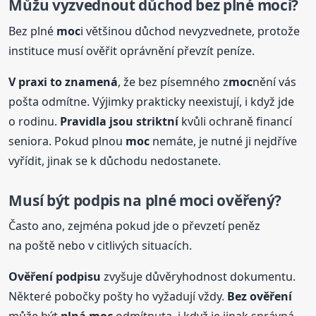
Můžu vyzvednout důchod bez plné
moc
i?
Bez plné
moc
i většinou důchod nevyzvednete, protože
instituce musí ověřit oprávnění převzít peníze.
V praxi to znamená
, že bez písemného z
moc
nění vás
pošta odmítne. Výjimky prakticky neexistují, i když jde
o rodinu.
Pravidla jsou striktní
kvůli ochraně financí
seniora. Pokud plnou
moc
nemáte, je nutné ji nejdříve
vyřídit, jinak se k důchodu nedostanete.
Musí být podpis na plné
moc
i ověřený?
Často ano, zejména pokud jde o převzetí peněz
na poště nebo v citlivých situacích.
Ověření podpisu
zvyšuje důvěryhodnost dokumentu.
Některé pobočky pošty ho vyžadují vždy.
Bez ověření