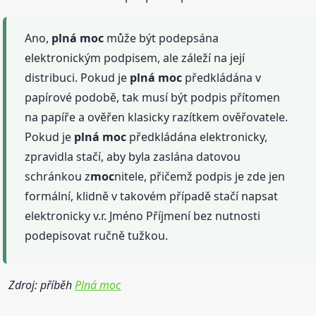
Ano,
plná
moc
může být podepsána
elektronickým podpisem, ale záleží na její
distribuci. Pokud je
plná
moc
předkládána v
papírové podobě, tak musí být podpis přítomen
na papíře a ověřen klasicky razítkem ověřovatele.
Pokud je
plná
moc
předkládána elektronicky,
zpravidla stačí, aby byla zaslána datovou
schránkou z
moc
nitele, přičemž podpis je zde jen
formální, klidně v takovém případě stačí napsat
elektronicky v.r. Jméno Příjmení bez nutnosti
podepisovat ručně tužkou.
Zdroj: příběh
Plná moc