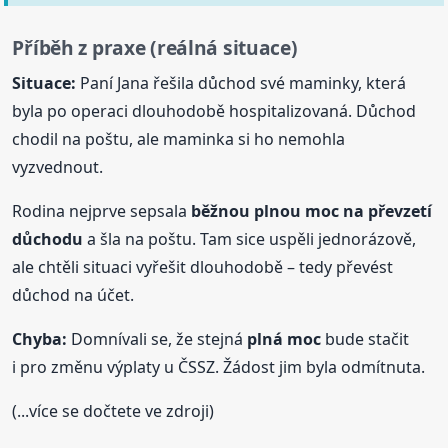
Příběh z praxe (reálná situace)
Situace:
Paní Jana řešila důchod své maminky, která
byla po operaci dlouhodobě hospitalizovaná. Důchod
chodil na poštu, ale maminka si ho nemohla
vyzvednout.
Rodina nejprve sepsala
běžnou plnou
moc
na převzetí
důchodu
a šla na poštu. Tam sice uspěli jednorázově,
ale chtěli situaci vyřešit dlouhodobě – tedy převést
důchod na účet.
Chyba:
Domnívali se, že stejná
plná
moc
bude stačit
i pro změnu výplaty u ČSSZ. Žádost jim byla odmítnuta.
(...více se dočtete ve zdroji)