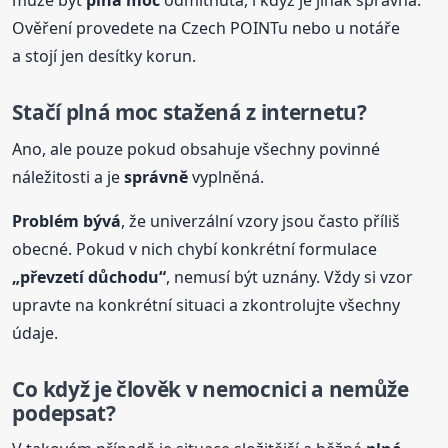
může být
plná
moc
odmítnuta, i když je jinak správná.
Ověření provedete na Czech POINTu nebo u notáře
a stojí jen desítky korun.
Stačí
plná
moc
stažená z internetu?
Ano, ale pouze pokud obsahuje všechny povinné
náležitosti a je
správně
vyplněná.
Problém bývá
, že univerzální vzory jsou často příliš
obecné. Pokud v nich chybí konkrétní formulace
„převzetí důchodu“
, nemusí být uznány. Vždy si vzor
upravte na konkrétní situaci a zkontrolujte všechny
údaje.
Co když je člověk v ne
moc
nici a nemůže
podepsat?