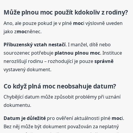
Může plnou
moc
použít kdokoliv z rodiny?
Ano, ale pouze pokud je v plné
moc
i výslovně uveden
jako z
moc
něnec.
Příbuzenský vztah nestačí
. I manžel, dítě nebo
sourozenec potřebuje
platnou plnou
moc
. Instituce
nerozlišují rodinu – rozhodující je pouze
správně
vystavený dokument.
Co když
plná
moc
neobsahuje datum?
Chybějící datum může způsobit problémy při uznání
dokumentu.
Datum je důležité
pro ověření aktuálnosti plné
moc
i.
Bez něj může být dokument považován za neplatný