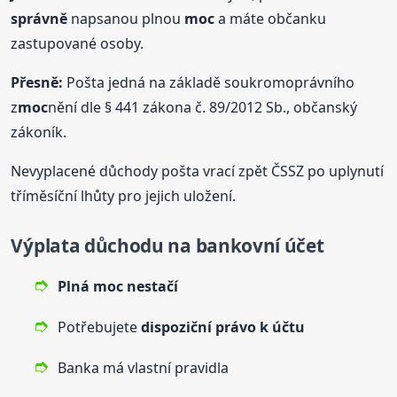
správně
napsanou plnou
moc
a máte občanku
zastupované osoby.
Přesně:
Pošta jedná na základě soukromoprávního
z
moc
nění dle § 441 zákona č. 89/2012 Sb., občanský
zákoník.
Nevyplacené důchody pošta vrací zpět ČSSZ po uplynutí
tříměsíční lhůty pro jejich uložení.
Výplata důchodu na bankovní účet
Plná
moc
nestačí
Potřebujete
dispoziční právo k účtu
Banka má vlastní pravidla