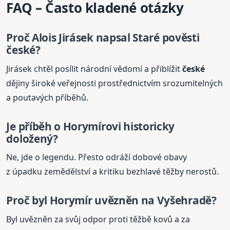
FAQ – Často kladené otázky
Proč Alois Jirásek napsal
Staré
pověsti
české
?
Jirásek chtěl posílit národní vědomí a přiblížit
české
dějiny široké veřejnosti prostřednictvím srozumitelných
a poutavých příběhů.
Je příběh o Horymírovi historicky
doložený?
Ne, jde o legendu. Přesto odráží dobové obavy
z úpadku zemědělství a kritiku bezhlavé těžby nerostů.
Proč byl Horymír uvězněn na Vyšehradě?
Byl uvězněn za svůj odpor proti těžbě kovů a za