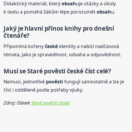
Didaktický materiál, který
obsah
uje otázky a úkoly
k textu a pomáhá žákům lépe porozumět
obsah
u.
Jaký je hlavní přínos knihy pro dnešní
čtenáře?
Připomíná kořeny
české
identity a nabízí nadčasová
témata, jako je spravedlnost, odvaha a odpovědnost.
Musí se
Staré
pověsti
české
číst celé?
Nemusí, jednotlivé
pověsti
fungují samostatně a lze je
číst i odděleně podle potřeby výuky.
Zdroj: článek
Staré pověsti české