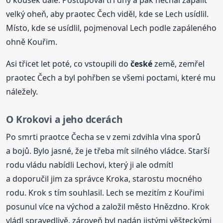
o kousek dále. Postupoval tři dny a pak nechal zapálit
velký oheň, aby praotec Čech viděl, kde se Lech usídlil.
Místo, kde se usídlil, pojmenoval Lech podle zapáleného
ohně Kouřim.
Asi třicet let poté, co vstoupili do
české
země, zemřel
praotec Čech a byl pohřben se všemi poctami, které mu
náležely.
O Krokovi a jeho dcerách
Po smrti praotce Čecha se v zemi zdvihla vlna sporů
a bojů. Bylo jasné, že je třeba mít silného vládce. Starší
rodu vládu nabídli Lechovi, který ji ale odmítl
a doporučil jim za správce Kroka, starostu mocného
rodu. Krok s tím souhlasil. Lech se mezitím z Kouřimi
posunul více na východ a založil město Hnězdno. Krok
vládl spravedlivě, zároveň byl nadán jistými věšteckými