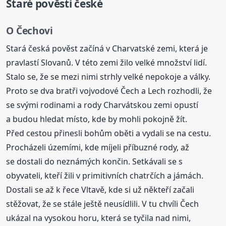
Staré
pověsti
české
O Čechovi
Stará česká pověst začíná v Charvatské zemi, která je
pravlastí Slovanů. V této zemi žilo velké množství lidí.
Stalo se, že se mezi nimi strhly velké nepokoje a války.
Proto se dva bratři vojvodové Čech a Lech rozhodli, že
se svými rodinami a rody Charvátskou zemi opustí
a budou hledat místo, kde by mohli pokojně žít.
Před cestou přinesli bohům oběti a vydali se na cestu.
Procházeli územími, kde míjeli příbuzné rody, až
se dostali do neznámých končin. Setkávali se s
obyvateli, kteří žili v primitivních chatrčích a jámách.
Dostali se až k řece Vltavě, kde si už někteří začali
stěžovat, že se stále ještě neusídlili. V tu chvíli Čech
ukázal na vysokou horu, která se tyčila nad nimi,