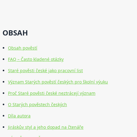
OBSAH
Obsah pověstí
FAQ – Často kladené otázky
Staré pověsti české jako pracovní list
Význam Starých pověstí českých pro školní výuku
Proč Staré pověsti české neztrácejí význam
O Starých pověstech českých
Díla autora
Jiráskův styl a jeho dopad na čtenáře