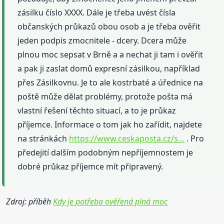
zásilku číslo XXXX. Dále je třeba uvést čísla
občanských průkazů obou osob a je třeba ověřit
jeden podpis zmocnitele - dcery. Dcera může
plnou moc sepsat v Brně a a nechat ji tam i ověřit
a pak ji zaslat domů expresní zásilkou, například
přes Zásilkovnu. Je to ale kostrbaté a úřednice na
poště může dělat problémy, protože pošta má
vlastní řešení těchto situací, a to je průkaz
příjemce. Informace o tom jak ho zařídit, najdete
na stránkách
https://www.ceskaposta.cz/s…
. Pro
předejití dalším podobným nepříjemnostem je
dobré průkaz příjemce mít připravený.
Zdroj: příběh
Kdy je potřeba ověřená plná moc