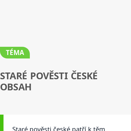
TÉMA
STARÉ POVĚSTI ČESKÉ
OBSAH
Staré pověsti české patří k těm