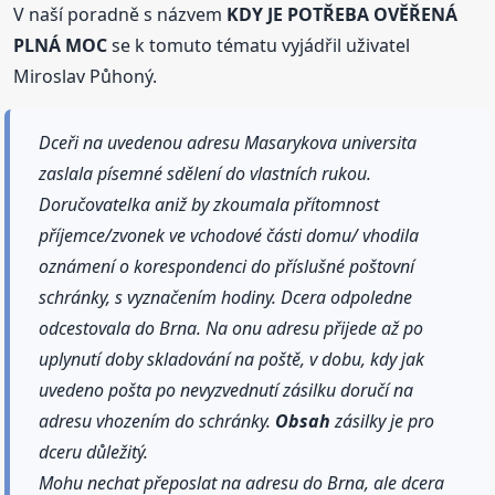
V naší poradně s názvem
KDY JE POTŘEBA OVĚŘENÁ
PLNÁ MOC
se k tomuto tématu vyjádřil uživatel
Miroslav Půhoný.
Dceři na uvedenou adresu Masarykova universita
zaslala písemné sdělení do vlastních rukou.
Doručovatelka aniž by zkoumala přítomnost
příjemce/zvonek ve vchodové části domu/ vhodila
oznámení o korespondenci do příslušné poštovní
schránky, s vyznačením hodiny. Dcera odpoledne
odcestovala do Brna. Na onu adresu přijede až po
uplynutí doby skladování na poště, v dobu, kdy jak
uvedeno pošta po nevyzvednutí zásilku doručí na
adresu vhozením do schránky.
Obsah
zásilky je pro
dceru důležitý.
Mohu nechat přeposlat na adresu do Brna, ale dcera