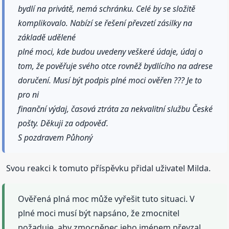
bydlí na privátě, nemá schránku. Celé by se složitě
komplikovalo. Nabízí se řešení převzetí zásilky na
základě udělené
plné moci, kde budou uvedeny veškeré údaje, údaj o
tom, že pověřuje svého otce rovněž bydlícího na adrese
doručení. Musí být podpis plné moci ověřen ??? Je to
pro ni
finanční výdaj, časová ztráta za nekvalitní službu České
pošty. Děkuji za odpověď.
S pozdravem Půhoný
Svou reakci k tomuto příspěvku přidal uživatel Milda.
Ověřená plná moc může vyřešit tuto situaci. V
plné moci musí být napsáno, že zmocnitel
požaduje, aby zmocněnec jeho jménem převzal