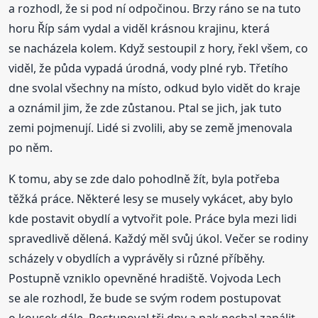
a rozhodl, že si pod ní odpočinou. Brzy ráno se na tuto
horu Říp sám vydal a viděl krásnou krajinu, která
se nacházela kolem. Když sestoupil z hory, řekl všem, co
viděl, že půda vypadá úrodná, vody plné ryb. Třetího
dne svolal všechny na místo, odkud bylo vidět do kraje
a oznámil jim, že zde zůstanou. Ptal se jich, jak tuto
zemi pojmenují. Lidé si zvolili, aby se země jmenovala
po něm.
K tomu, aby se zde dalo pohodlně žít, byla potřeba
těžká práce. Některé lesy se musely vykácet, aby bylo
kde postavit obydlí a vytvořit pole. Práce byla mezi lidi
spravedlivě dělená. Každý měl svůj úkol. Večer se rodiny
scházely v obydlích a vyprávěly si různé příběhy.
Postupně vzniklo opevněné hradiště. Vojvoda Lech
se ale rozhodl, že bude se svým rodem postupovat