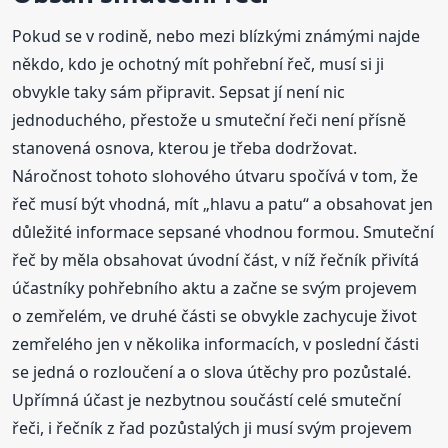
Pokud se v rodině, nebo mezi blízkými známými najde
někdo, kdo je ochotný mít pohřební řeč, musí si ji
obvykle taky sám připravit. Sepsat jí není nic
jednoduchého, přestože u smuteční řeči není přísně
stanovená osnova, kterou je třeba dodržovat.
Náročnost tohoto slohového útvaru spočívá v tom, že
řeč musí být vhodná, mít „hlavu a patu“ a obsahovat jen
důležité informace sepsané vhodnou formou. Smuteční
řeč by měla obsahovat úvodní část, v níž řečník přivítá
účastníky pohřebního aktu a začne se svým projevem
o zemřelém, ve druhé části se obvykle zachycuje život
zemřelého jen v několika informacích, v poslední části
se jedná o rozloučení a o slova útěchy pro pozůstalé.
Upřímná účast je nezbytnou součástí celé smuteční
řeči, i řečník z řad pozůstalých ji musí svým projevem