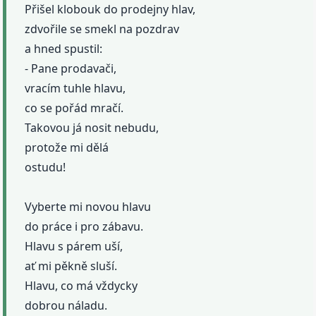
Přišel klobouk do prodejny hlav,
zdvořile se smekl na pozdrav
a hned spustil:
- Pane prodavači,
vracím tuhle hlavu,
co se pořád mračí.
Takovou já nosit nebudu,
protože mi dělá
ostudu!
Vyberte mi novou hlavu
do práce i pro zábavu.
Hlavu s párem uší,
ať mi pěkně sluší.
Hlavu, co má vždycky
dobrou náladu.