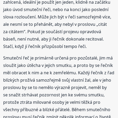
zahlcená, ideální je použít jen jeden, klidně na začátku
jako úvod smuteční řeči, nebo na konci jako poslední
slova rozloučení. Může jich být v řeči samozřejmě více,
ale nesmí se to přehánět, aby nebyl v proslovu „citát
za citátem“. Pokud je součástí projevu opravdová
báseň, není nutné, aby ji řečník dokonale recitoval.
Stačí, když jí řečník přizpůsobí tempo řeči.
Smuteční řeč je primárně určená pro pozůstalé, jim má
sloužit jako útěcha v jejich smutku, a proto by se řečník
měl obracet k nim a ne k zemřelému. Každý řečník z řad
blízkých prožívá samozřejmě svůj vlastní žal, ale v jeho
proslovu by se to nemělo výrazně projevit, neměl by
se snažit strhávat pozornost jen ke svému smutku,
protože ztráta milované osoby je velmi těžká pro
všechny příbuzné a blízké přátelé. Během smutečního
proslovu musí řečník zmínit několik informací o životě