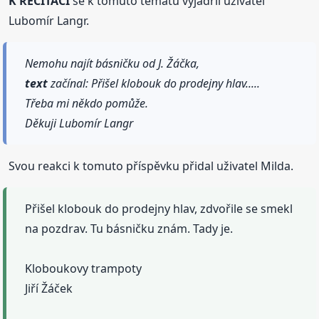
K RECITACI
se k tomuto tématu vyjádřil uživatel
Lubomír Langr.
Nemohu najít básničku od J. Žáčka,
text
začínal: Přišel klobouk do prodejny hlav.....
Třeba mi někdo pomůže.
Děkuji Lubomír Langr
Svou reakci k tomuto příspěvku přidal uživatel Milda.
Přišel klobouk do prodejny hlav, zdvořile se smekl
na pozdrav. Tu básničku znám. Tady je.
Kloboukovy trampoty
Jiří Žáček