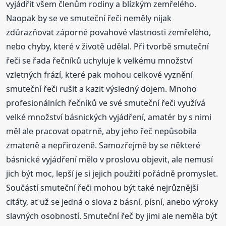
vyjádřit všem členům rodiny a blízkým zemřelého.
Naopak by se ve smuteční řeči neměly nijak
zdůrazňovat záporné povahové vlastnosti zemřelého,
nebo chyby, které v životě udělal. Při tvorbě smuteční
řeči se řada řečníků uchyluje k velkému množství
vzletných frází, které pak mohou celkové vyznění
smuteční řeči rušit a kazit výsledný dojem. Mnoho
profesionálních řečníků ve své smuteční řeči využívá
velké množství básnických vyjádření, amatér by s nimi
měl ale pracovat opatrně, aby jeho řeč nepůsobila
zmateně a nepřirozeně. Samozřejmě by se některé
básnické vyjádření mělo v proslovu objevit, ale nemusí
jich být moc, lepší je si jejich použití pořádně promyslet.
Součástí smuteční řeči mohou být také nejrůznější
citáty, ať už se jedná o slova z básní, písní, anebo výroky
slavných osobností. Smuteční řeč by jimi ale neměla být