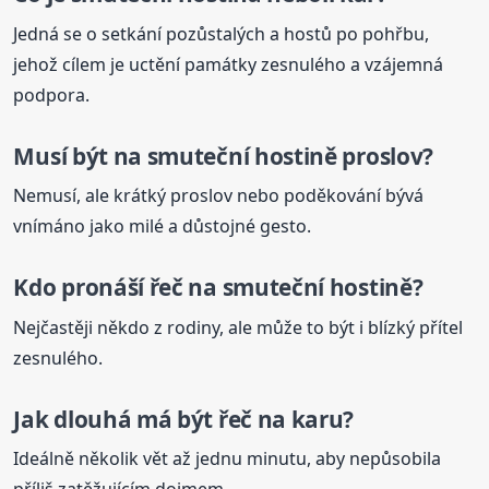
Jedná se o setkání pozůstalých a hostů po pohřbu,
jehož cílem je uctění památky zesnulého a vzájemná
podpora.
Musí být
na smuteční
hostině proslov?
Nemusí, ale krátký proslov nebo poděkování bývá
vnímáno jako milé a důstojné gesto.
Kdo pronáší řeč
na smuteční
hostině?
Nejčastěji někdo z rodiny, ale může to být i blízký přítel
zesnulého.
Jak dlouhá má být řeč na karu?
Ideálně několik vět až jednu minutu, aby nepůsobila
příliš zatěžujícím dojmem.