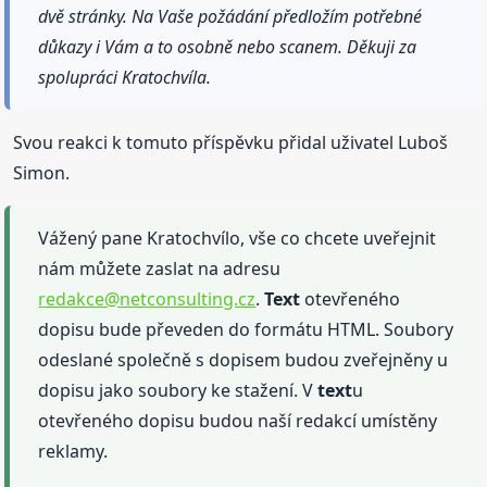
dvě stránky. Na Vaše požádání předložím potřebné
důkazy i Vám a to osobně nebo scanem. Děkuji za
spolupráci Kratochvíla.
Svou reakci k tomuto příspěvku přidal uživatel Luboš
Simon.
Vážený pane Kratochvílo, vše co chcete uveřejnit
nám můžete zaslat na adresu
redakce@netconsulting.cz
.
Text
otevřeného
dopisu bude převeden do formátu HTML. Soubory
odeslané společně s dopisem budou zveřejněny u
dopisu jako soubory ke stažení. V
text
u
otevřeného dopisu budou naší redakcí umístěny
reklamy.