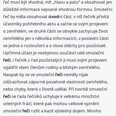
řeč musí být vhodná, mít „hlavu a patu“ a obsahovat jen
důležité informace sepsané vhodnou formou. Smuteční
řeč by měla obsahovat
úvod
ní část, v níž řečník přivítá
účastníky pohřebního aktu a začne se svým projevem
o zemřelém, ve druhé části se obvykle zachycuje život
zemřelého jen v několika informacích, v poslední části
se jedná o rozloučení a o slova útěchy pro pozůstalé.
Upřímná účast je nezbytnou součástí celé smuteční
řeči
, i řečník z řad pozůstalých ji musí svým projevem
vyjádřit všem členům rodiny a blízkým zemřelého.
Naopak by se ve smuteční
řeči
neměly nijak
zdůrazňovat záporné povahové vlastnosti zemřelého,
nebo chyby, které v životě udělal. Při tvorbě smuteční
řeči
se řada řečníků uchyluje k velkému množství
vzletných frází, které pak mohou celkové vyznění
smuteční
řeči
rušit a kazit výsledný dojem. Mnoho