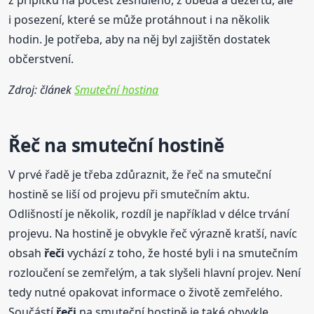
i posezení, které se může protáhnout i na několik
hodin. Je potřeba, aby na něj byl zajištěn dostatek
občerstvení.
Zdroj: článek
Smuteční hostina
Řeč na smuteční hostině
V prvé řadě je třeba zdůraznit, že řeč na smuteční
hostině se liší od projevu při smutečním aktu.
Odlišností je několik, rozdíl je například v délce trvání
projevu. Na hostině je obvykle řeč výrazně kratší, navíc
obsah
řeči
vychází z toho, že hosté byli i na smutečním
rozloučení se zemřelým, a tak slyšeli hlavní projev. Není
tedy nutné opakovat informace o životě zemřelého.
Součástí
řeči
na smuteční hostině je také obvykle