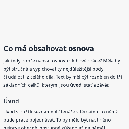
Co má obsahovat osnova
Jak tedy dobře napsat osnovu slohové práce? Měla by
být stručná a vypichovat ty nejdůležitější body
či události z celého díla. Text by měl být rozdělen do tří
základních celků, kterými jsou
úvod
, stať a závěr.
Úvod
Úvod slouží k seznámení čtenáře s tématem, o němž
bude práce pojednávat. To by mělo být nastíněno
nejprve obecně, postupně zúženo až na námět,