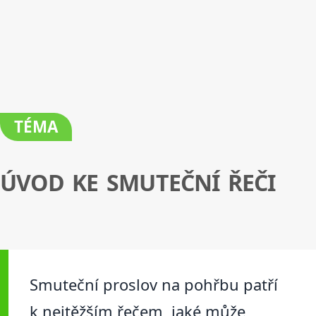
TÉMA
ÚVOD KE SMUTEČNÍ ŘEČI
Smuteční proslov na pohřbu patří
k nejtěžším řečem, jaké může