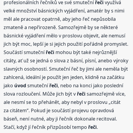
profesionálních řečníků ve své smuteční
řeči
využívá
velké množství básnických vyjádření, amatér by s nimi
měl ale pracovat opatrně, aby jeho řeč nepůsobila
zmateně a nepřirozeně. Samozřejmě by se některé
básnické vyjádření mělo v proslovu objevit, ale nemusí
jich být moc, lepší je si jejich použití pořádně promyslet.
Součástí smuteční
řeči
mohou být také nejrůznější
citáty, ať už se jedná o slova z básní, písní, anebo výroky
slavných osobností. Smuteční řeč by jimi ale neměla být
zahlcená, ideální je použít jen jeden, klidně na začátku
jako
úvod
smuteční
řeči
, nebo na konci jako poslední
slova rozloučení. Může jich být v
řeči
samozřejmě více,
ale nesmí se to přehánět, aby nebyl v proslovu „citát
za citátem“. Pokud je součástí projevu opravdová
báseň, není nutné, aby ji řečník dokonale recitoval.
Stačí, když jí řečník přizpůsobí tempo
řeči
.