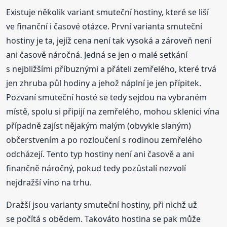
Existuje několik variant smuteční hostiny, které se liší
ve finanční i časové otázce. První varianta smuteční
hostiny je ta, jejíž cena není tak vysoká a zároveň není
ani časově náročná. Jedná se jen o malé setkání
s nejbližšími příbuznými a přáteli zemřelého, které trvá
jen zhruba půl hodiny a jehož náplní je jen přípitek.
Pozvaní smuteční hosté se tedy sejdou na vybraném
místě, spolu si připijí na zemřelého, mohou sklenici vína
případně zajíst nějakým malým (obvykle slaným)
občerstvením a po rozloučení s rodinou zemřelého
odcházejí. Tento typ hostiny není ani časově a ani
finančně náročný, pokud tedy pozůstalí nezvolí
nejdražší víno na trhu.
Dražší jsou varianty smuteční hostiny, při nichž už
se počítá s obědem. Takováto hostina se pak může