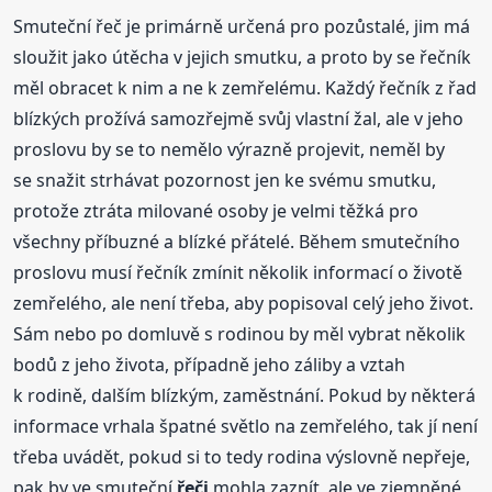
Smuteční řeč je primárně určená pro pozůstalé, jim má
sloužit jako útěcha v jejich smutku, a proto by se řečník
měl obracet k nim a ne k zemřelému. Každý řečník z řad
blízkých prožívá samozřejmě svůj vlastní žal, ale v jeho
proslovu by se to nemělo výrazně projevit, neměl by
se snažit strhávat pozornost jen ke svému smutku,
protože ztráta milované osoby je velmi těžká pro
všechny příbuzné a blízké přátelé. Během smutečního
proslovu musí řečník zmínit několik informací o životě
zemřelého, ale není třeba, aby popisoval celý jeho život.
Sám nebo po domluvě s rodinou by měl vybrat několik
bodů z jeho života, případně jeho záliby a vztah
k rodině, dalším blízkým, zaměstnání. Pokud by některá
informace vrhala špatné světlo na zemřelého, tak jí není
třeba uvádět, pokud si to tedy rodina výslovně nepřeje,
pak by ve smuteční
řeči
mohla zaznít, ale ve zjemněné