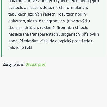
uplatňuje právě v určitých typech textů nebo jejich
částech: adresách, dotaznících, formulářích,
tabulkách, jízdních řádech, rozvrzích hodin,
anketách, ale také telegramech, (novinových)
titulcích, tirážích, reklamě, firemních štítech,
heslech (na transparentech), sloganech, příslovích
apod. Především však jde o typický prostředek
mluvené
řeči
.
Zdroj: příběh
Otázka proč