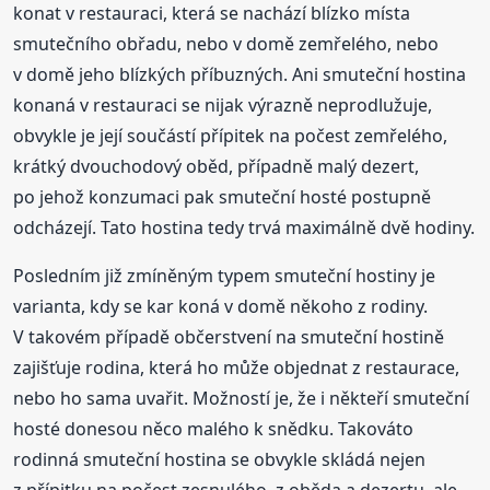
konat v restauraci, která se nachází blízko místa
smutečního obřadu, nebo v domě zemřelého, nebo
v domě jeho blízkých příbuzných. Ani smuteční hostina
konaná v restauraci se nijak výrazně neprodlužuje,
obvykle je její součástí přípitek na počest zemřelého,
krátký dvouchodový oběd, případně malý dezert,
po jehož konzumaci pak smuteční hosté postupně
odcházejí. Tato hostina tedy trvá maximálně dvě hodiny.
Posledním již zmíněným typem smuteční hostiny je
varianta, kdy se kar koná v domě někoho z rodiny.
V takovém případě občerstvení na smuteční hostině
zajišťuje rodina, která ho může objednat z restaurace,
nebo ho sama uvařit. Možností je, že i někteří smuteční
hosté donesou něco malého k snědku. Takováto
rodinná smuteční hostina se obvykle skládá nejen
z přípitku na počest zesnulého, z oběda a dezertu, ale