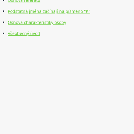
Osnova referátu
Podstatná jména začínají na písmeno "K"
Osnova charakteristiky osoby
Všeobecný úvod