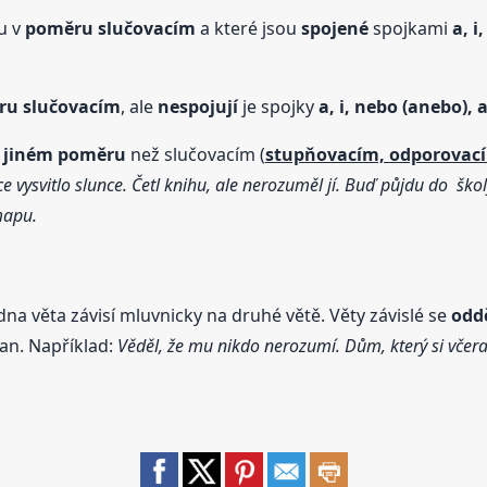
ou v
poměru slučovacím
a které jsou
spojené
spojkami
a, i
ru slučovacím
, ale
nespojují
je spojky
a, i, nebo (anebo), a
jiném poměru
než slučovacím (
stupňovacím, odporovací
ce vysvitlo slunce. Četl knihu, ale nerozuměl jí. Buď půjdu do šk
mapu.
a věta závisí mluvnicky na druhé větě. Věty závislé se
oddě
ran. Například:
Věděl, že mu nikdo nerozumí. Dům, který si včera p