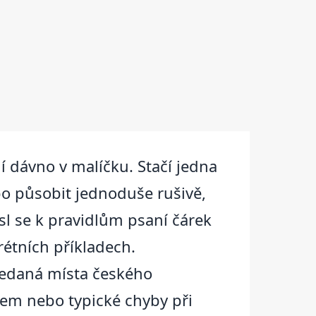
jí dávno v malíčku. Stačí jedna
o působit jednoduše rušivě,
sl se k pravidlům psaní čárek
krétních příkladech.
ledaná místa českého
tkem nebo typické chyby při