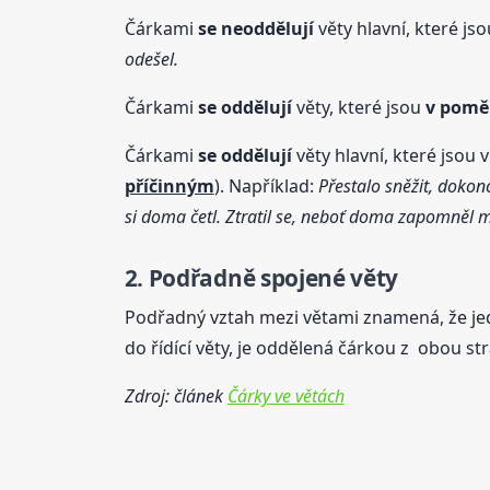
Čárkami
se neoddělují
věty hlavní, které js
odešel.
Čárkami
se oddělují
věty, které jsou
v pomě
Čárkami
se oddělují
věty hlavní, které jsou v
příčinným
). Například:
Přestalo sněžit, dokon
si doma četl. Ztratil se, neboť doma zapomněl 
2. Podřadně spojené věty
Podřadný vztah mezi větami znamená, že jedn
do řídící věty, je oddělená čárkou z obou st
Zdroj: článek
Čárky ve větách