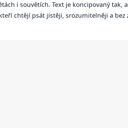
tách i souvětích. Text je koncipovaný tak
teří chtějí psát jistěji, srozumitelněji a b