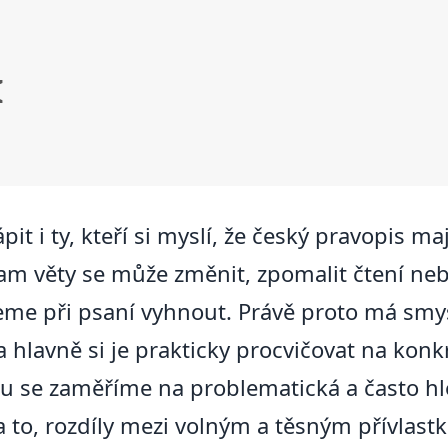
I
it i ty, kteří si myslí, že český pravopis ma
am věty se může změnit, zpomalit čtení neb
eme při psaní vyhnout. Právě proto má smy
 a hlavně si je prakticky procvičovat na kon
ku se zaměříme na problematická a často h
 a to, rozdíly mezi volným a těsným přívlas