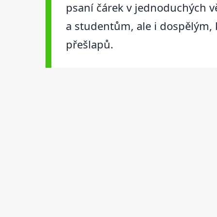
psaní čárek v jednoduchých vě
a studentům, ale i dospělým, k
přešlapů.