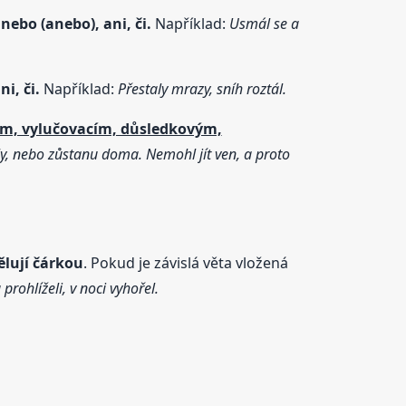
, nebo (anebo), ani, či.
Například:
Usmál se a
ni, či.
Například:
Přestaly mrazy, sníh roztál.
m, vylučovacím, důsledkovým,
oly, nebo zůstanu doma. Nemohl jít ven, a proto
lují čárkou
. Pokud je závislá věta vložená
rohlíželi, v noci vyhořel.