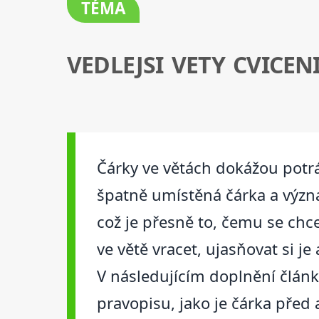
TÉMA
VEDLEJSI VETY CVICEN
Čárky ve větách dokážou potráp
špatně umístěná čárka a význ
což je přesně to, čemu se chc
ve větě vracet, ujasňovat si je
V následujícím doplnění člán
pravopisu, jako je čárka před