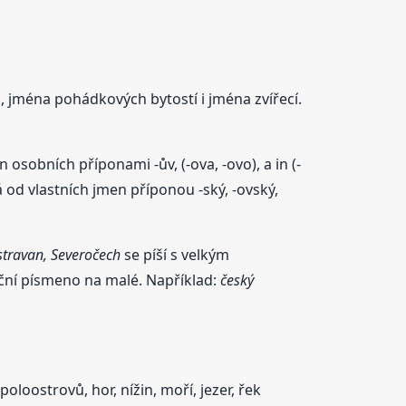
, jména pohádkových bytostí i jména zvířecí.
sobních příponami -ův, (-ova, -ovo), a in (-
od vlastních jmen příponou -ský, -ovský,
stravan, Severočech
se píší s velkým
ční písmeno na malé. Například:
český
loostrovů, hor, nížin, moří, jezer, řek