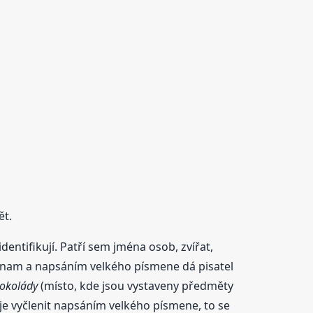
ět.
entifikují. Patří sem jména osob, zvířat,
 význam a napsáním velkého písmene dá pisatel
okolády
(místo, kde jsou vystaveny předměty
a je vyčlenit napsáním velkého písmene, to se