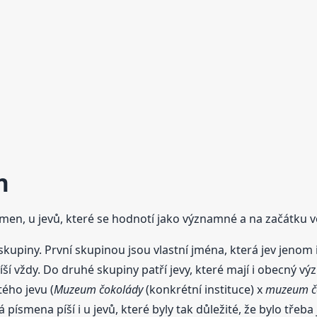
n
jmen, u jevů, které se hodnotí jako významné a na začátku v
kupiny. První skupinou jsou vlastní jména, která jev jenom id
píší vždy. Do druhé skupiny patří jevy, které mají i obecný
tého jevu (
Muzeum čokolády
(konkrétní instituce) x
muzeum č
 písmena píší i u jevů, které byly tak důležité, že bylo třeb