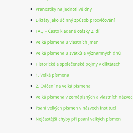
Pranostiky na jednotlivé dny
Diktáty jako účinný způsob procvičování
FAQ – Často kladené otázky 2. díl
Velká písmena u vlastních jmen
Velká písmena u svátků a významných dnů
Historické a společenské pojmy v diktátech
1. Velká písmena
2. Cvičení na velká písmena
Velká písmena v zeměpisných a vlastních názvec
Psaní velkých písmen v názvech institucí
Nejčastější chyby při psaní velkých písmen