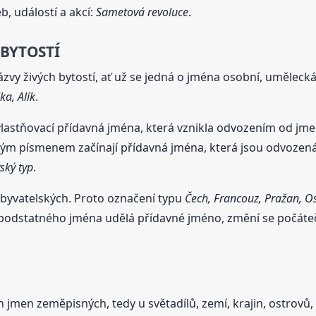
, událostí a akcí:
Sametová revoluce
.
 BYTOSTÍ
zvy živých bytostí, ať už se jedná o jména osobní, umělecká
a, Alík
.
astňovací přídavná jména, která vznikla odvozením od jmen o
ým písmenem začínají přídavná jména, která jsou odvozená 
ský typ
.
obyvatelských. Proto označení typu
Čech, Francouz, Pražan, O
 podstatného jména udělá přídavné jméno, změní se počáte
jmen zeměpisných, tedy u světadílů, zemí, krajin, ostrovů, po