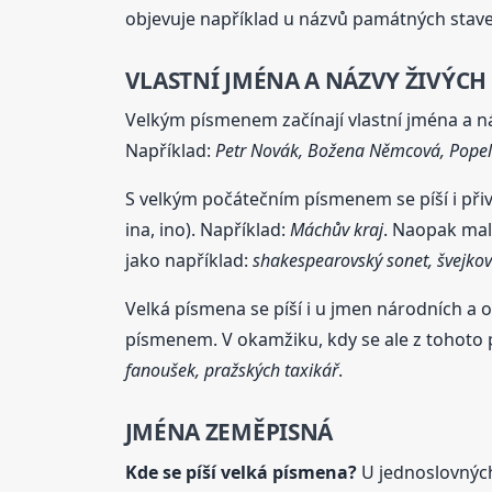
objevuje například u názvů památných staveb
VLASTNÍ JMÉNA A NÁZVY ŽIVÝCH
Velkým písmenem začínají vlastní jména a ná
Například:
Petr Novák, Božena Němcová, Popelk
S velkým počátečním písmenem se píší i přivl
ina, ino). Například:
Máchův kraj
. Naopak mal
jako například:
shakespearovský sonet, švejkov
Velká písmena se píší i u jmen národních a 
písmenem. V okamžiku, kdy se ale z tohoto
fanoušek, pražských taxikář
.
JMÉNA ZEMĚPISNÁ
Kde se píší velká písmena?
U jednoslovných 