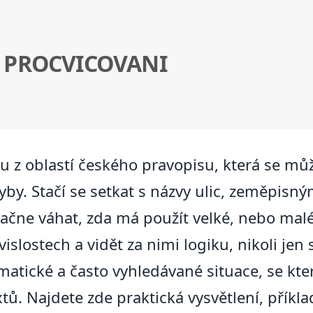
 PROCVICOVANI
u z oblastí českého pravopisu, která se můž
hyby. Stačí se setkat s názvy ulic, zeměpis
 začne váhat, zda má použít velké, nebo mal
vislostech a vidět za nimi logiku, nikoli j
atické a často vyhledávané situace, se který
xtů. Najdete zde praktická vysvětlení, přík