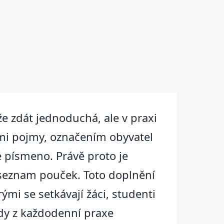
e zdát jednoduchá, ale v praxi
nými pojmy, označením obyvatel
é písmeno. Právě proto je
en seznam pouček. Toto doplnění
mi se setkávají žáci, studenti
lady z každodenní praxe