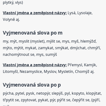
plytký, vlys)
Vlastní jména a zeměpisné názvy:
Lysá, Lysolaje,
Volyně aj.
Vyjmenovaná
slova
po m
my, mýt, myslit (myslet), mýlit se, mys, myš, hlemýžď,
mýto, mýtit, mykat, zamykat, smýkat, dmýchat, chmýří,
nachomýtnout se, mys, sumýš
Vlastní jména a zeměpisné názvy:
Přemysl, Kamýk,
Litomyšl, Nezamyslice, Myslov, Mysletín, Chomýž aj.
Vyjmenovaná
slova
po p
pýcha, pytel, pysk, netopýr, slepýš, pyl, kopyto, klopýtat,
třpytit se, zpytovat, pykat, pýr, pýřit se, čepýřit se, (pýří,