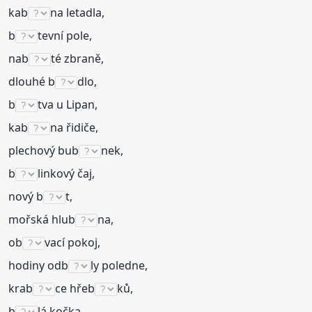
kab
na letadla,
b
tevní pole,
nab
té zbraně,
dlouhé b
dlo,
b
tva u Lipan,
kab
na řidiče,
plechový bub
nek,
b
linkový čaj,
nový b
t,
mořská hlub
na,
ob
vací pokoj,
hodiny odb
ly poledne,
krab
ce hřeb
ků,
b
lá kočka,