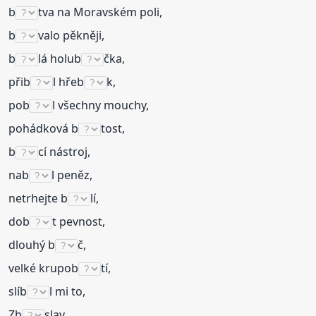
b
tva na Moravském poli,
b
valo pěkněji,
b
lá holub
čka,
přib
l hřeb
k,
pob
l všechny mouchy,
pohádková b
tost,
b
cí nástroj,
nab
l peněz,
netrhejte b
lí,
dob
t pevnost,
dlouhý b
č,
velké krupob
tí,
slíb
l mi to,
Zb
slav