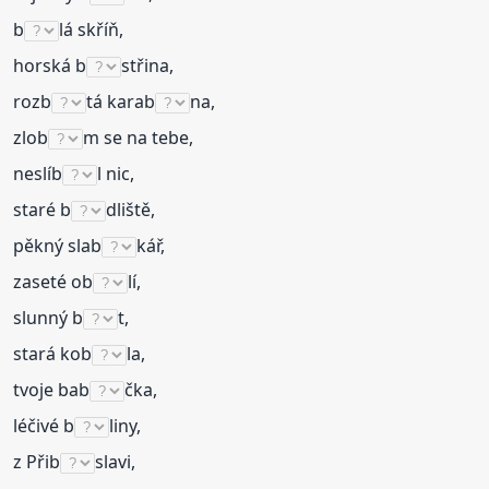
b
lá skříň,
horská b
střina,
rozb
tá karab
na,
zlob
m se na tebe,
neslíb
l nic,
staré b
dliště,
pěkný slab
kář,
zaseté ob
lí,
slunný b
t,
stará kob
la,
tvoje bab
čka,
léčivé b
liny,
z Přib
slavi,