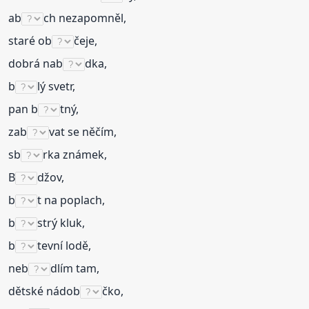
ab
ch nezapomněl,
staré ob
čeje,
dobrá nab
dka,
b
lý svetr,
pan b
tný,
zab
vat se něčím,
sb
rka známek,
B
džov,
b
t na poplach,
b
strý kluk,
b
tevní lodě,
neb
dlím tam,
dětské nádob
čko,