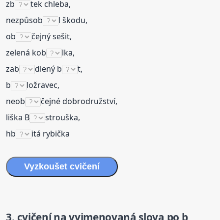
zb
tek chleba,
nezpůsob
l škodu,
ob
čejný sešit,
zelená kob
lka,
zab
dlený b
t,
b
ložravec,
neob
čejné dobrodružství,
liška B
strouška,
hb
itá rybička
Vyzkoušet
cvičení
3.
cvičení
na
vyjmenovaná
slova
po b