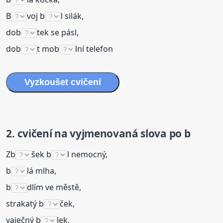
B
voj b
l silák,
dob
tek se pásl,
dob
t mob
lní telefon
Vyzkoušet
cvičení
2.
cvičení
na
vyjmenovaná
slova
po b
Zb
šek b
l nemocný,
b
lá mlha,
b
dlím ve městě,
strakatý b
ček,
vaječný b
lek,