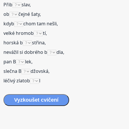
Přib
slav,
ob
čejné šaty,
kdyb
chom tam nešli,
velké hromob
tí,
horská b
střina,
nevážil si dobrého b
dla,
pan B
lek,
slečna B
džovská,
léčivý zlatob
l
Vyzkoušet
cvičení