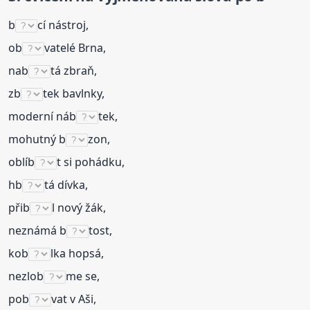
b
cí nástroj,
ob
vatelé Brna,
nab
tá zbraň,
zb
tek bavlnky,
moderní náb
tek,
mohutný b
zon,
oblíb
t si pohádku,
hb
tá dívka,
přib
l nový žák,
neznámá b
tost,
kob
lka hopsá,
nezlob
me se,
pob
vat v Aši,