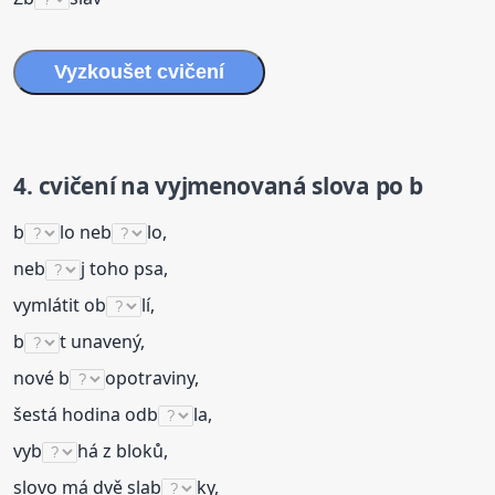
Vyzkoušet
cvičení
4.
cvičení
na
vyjmenovaná
slova
po b
b
lo neb
lo,
neb
j toho psa,
vymlátit ob
lí,
b
t unavený,
nové b
opotraviny,
šestá hodina odb
la,
vyb
há z bloků,
slovo má dvě slab
ky,