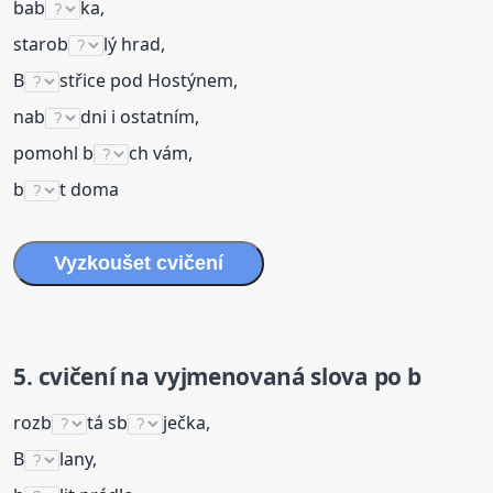
bab
ka,
starob
lý hrad,
B
střice pod Hostýnem,
nab
dni i ostatním,
pomohl b
ch vám,
b
t doma
Vyzkoušet
cvičení
5.
cvičení
na
vyjmenovaná
slova
po b
rozb
tá sb
ječka,
B
lany,