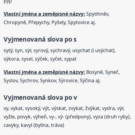
pyj)
Vlastní jména a zeměpisné názvy:
Spytihněv,
Chropyně, Přepychy, Pyšely, Spytovice aj.
Vyjmenovaná
slova
po s
sytý, syn, sýr, syrový, sychravý, usychat (i usýchat),
sýkora, sysel, sýček, syčet, sypat
Vlastní jména a zeměpisné názvy:
Bosyně, Syneč,
Syslov, Sychrov, Synkov, Sýrovice, Sýčina aj.
Vyjmenovaná
slova
po v
vy, vykat, vysoký, výt, výskat, zvykat, žvýkat, vydra, výr,
vyžle, povyk, výheň, vy-, vý- (předpony), vyza (druh ryby),
cavyky, kavyl (bylina, tráva)