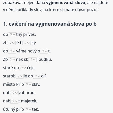
zopakovat nejen daná
vyjmenovaná
slova
, ale najdete
v něm i příklady slov, na které si máte dávat pozor.
1.
cvičení
na
vyjmenovaná
slova
po b
ob
tný přívěs,
zb
lé b
lky,
ob
váme nový b
t,
Zb
něk sb
l budku,
staré ob
čeje,
starob
lé ob
dlí,
město Přib
slav,
dob
vat hrad,
nab
t majetek,
útulný příb
tek,