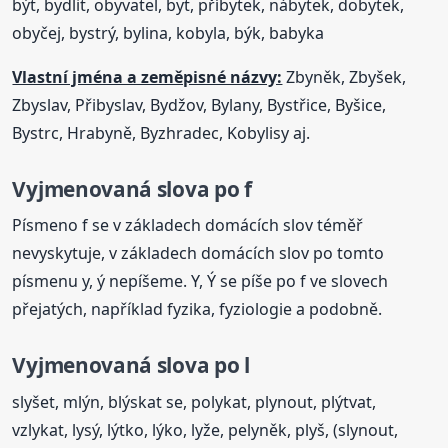
být, bydlit, obyvatel, byt, příbytek, nábytek, dobytek,
obyčej, bystrý, bylina, kobyla, býk, babyka
Vlastní jména a zeměpisné názvy:
Zbyněk, Zbyšek,
Zbyslav, Přibyslav, Bydžov, Bylany, Bystřice, Byšice,
Bystrc, Hrabyně, Byzhradec, Kobylisy aj.
Vyjmenovaná
slova
po f
Písmeno f se v základech domácích slov téměř
nevyskytuje, v základech domácích slov po tomto
písmenu y, ý nepíšeme. Y, Ý se píše po f ve slovech
přejatých, například fyzika, fyziologie a podobně.
Vyjmenovaná
slova
po l
slyšet, mlýn, blýskat se, polykat, plynout, plýtvat,
vzlykat, lysý, lýtko, lýko, lyže, pelyněk, plyš, (slynout,