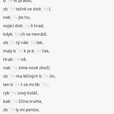
b
lit prádlo,
zb
tečně se zlob
l,
neb
jte ho,
vojáci dob
li hrad,
kdyb
ch se nevrátil,
ob
tý náb
tek,
malý b
k je b
ček,
Hrab
ně,
nab
zíme nové zboží,
sb
rka léčivých b
lin,
ten b
t se mi líb
,
ryb
zový koláč,
bab
ččina truhla,
zb
ly mi peníze,