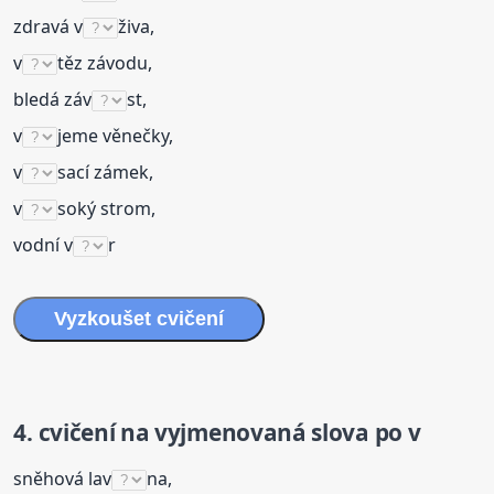
zdravá v
živa,
v
těz závodu,
bledá záv
st,
v
jeme věnečky,
v
sací zámek,
v
soký strom,
vodní v
r
Vyzkoušet cvičení
4. cvičení na
vyjmenovaná
slova
po v
sněhová lav
na,