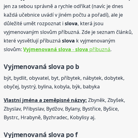
jen za sebou správně a rychle odříkat (navíc je dnes
každá učebnice uvádí v jiném počtu a pořadí), ale je
důležité umět rozpoznat i
slova
, která jsou
vyjmenovaným slovům příbuzná. Zde je seznam článků,
které vysvětlují příbuzná
slova
k vyjmenovaným
slovům:
Vyjmenovaná
slova
-
slova
příbuzná
.
Vyjmenovaná
slova
po b
být, bydlit, obyvatel, byt, příbytek, nábytek, dobytek,
obyčej, bystrý, bylina, kobyla, býk, babyka
Vlastní jména a zeměpisné názvy:
Zbyněk, Zbyšek,
Zbyslav, Přibyslav, Bydžov, Bylany, Bystřice, Byšice,
Bystrc, Hrabyně, Byzhradec, Kobylisy aj.
Vyjmenovaná
slova
po f