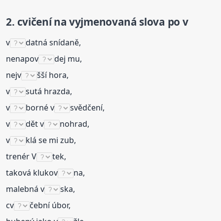
2. cvičení na
vyjmenovaná
slova
po v
v
datná snídaně,
nenapov
dej mu,
nejv
šší hora,
v
sutá hrazda,
v
borné v
svědčení,
v
dět v
nohrad,
v
klá se mi zub,
trenér V
tek,
taková klukov
na,
malebná v
ska,
cv
čební úbor,