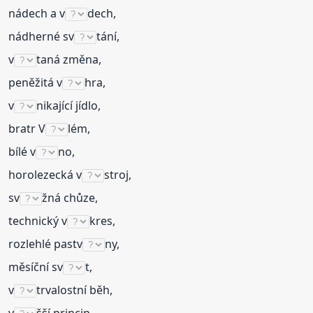
nádech a v
dech,
nádherné sv
tání,
v
taná změna,
peněžitá v
hra,
v
nikající jídlo,
bratr V
lém,
bílé v
no,
horolezecká v
stroj,
sv
žná chůze,
technický v
kres,
rozlehlé pastv
ny,
měsíční sv
t,
v
trvalostní běh,