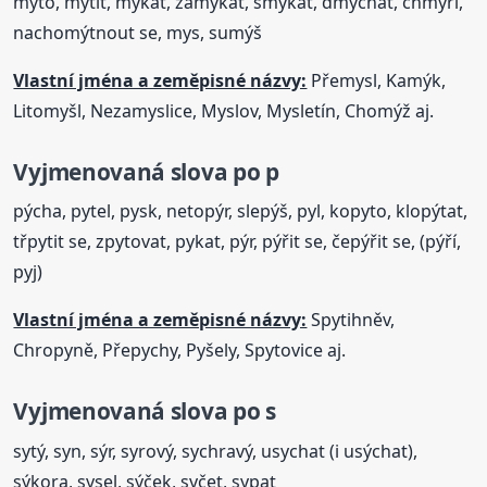
mýto, mýtit, mykat, zamykat, smýkat, dmýchat, chmýří,
nachomýtnout se, mys, sumýš
Vlastní jména a zeměpisné názvy:
Přemysl, Kamýk,
Litomyšl, Nezamyslice, Myslov, Mysletín, Chomýž aj.
Vyjmenovaná
slova
po p
pýcha, pytel, pysk, netopýr, slepýš, pyl, kopyto, klopýtat,
třpytit se, zpytovat, pykat, pýr, pýřit se, čepýřit se, (pýří,
pyj)
Vlastní jména a zeměpisné názvy:
Spytihněv,
Chropyně, Přepychy, Pyšely, Spytovice aj.
Vyjmenovaná
slova
po s
sytý, syn, sýr, syrový, sychravý, usychat (i usýchat),
sýkora, sysel, sýček, syčet, sypat