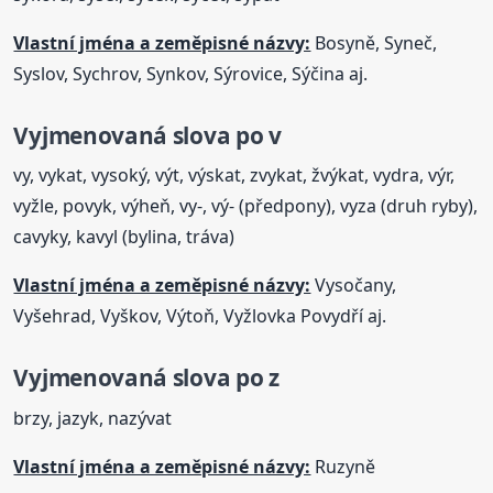
Vlastní jména a zeměpisné názvy:
Bosyně, Syneč,
Syslov, Sychrov, Synkov, Sýrovice, Sýčina aj.
Vyjmenovaná
slova
po v
vy, vykat, vysoký, výt, výskat, zvykat, žvýkat, vydra, výr,
vyžle, povyk, výheň, vy-, vý- (předpony), vyza (druh ryby),
cavyky, kavyl (bylina, tráva)
Vlastní jména a zeměpisné názvy:
Vysočany,
Vyšehrad, Vyškov, Výtoň, Vyžlovka Povydří aj.
Vyjmenovaná
slova
po z
brzy, jazyk, nazývat
Vlastní jména a zeměpisné názvy:
Ruzyně