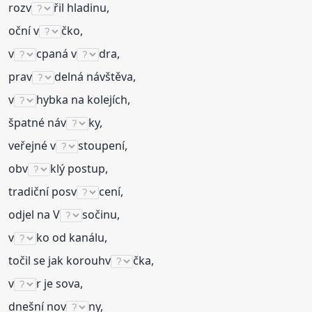
rozv
řil hladinu,
oční v
čko,
v
cpaná v
dra,
prav
delná návštěva,
v
hybka na kolejích,
špatné náv
ky,
veřejné v
stoupení,
obv
klý postup,
tradiční posv
cení,
odjel na V
sočinu,
v
ko od kanálu,
točil se jak korouhv
čka,
v
r je sova,
dnešní nov
ny,