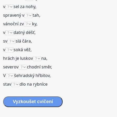
v
sel za nohy,
spravený v
tah,
vánoční zv
ky,
v
datný déšť,
sv
slá čára,
v
soká věž,
hrách je luskov
na,
severov
chodní směr,
V
šehradský hřbitov,
stav
dlo na rybníce
Vyzkoušet cvičení