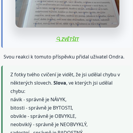
🔍 ZVĚTŠIT
Svou reakci k tomuto příspěvku přidal uživatel Ondra.
Z fotky tvého cvičení je vidět, že jsi udělal chybu v
některých slovech.
Slova
, ve kterých jsi udělal
chybu:
návik - správně je NÁVYK,
bitosti - správně je BYTOSTI,
obvikle - správně je OBVYKLE,
neobviklý - správně je NEOBVYKLÝ,
radostní - správně je RADOSTNÝ.