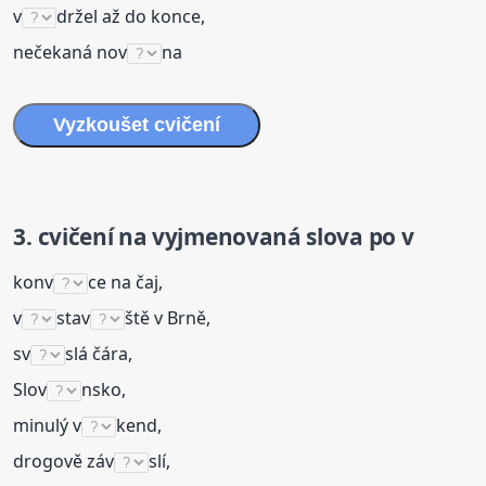
v
držel až do konce,
nečekaná nov
na
Vyzkoušet cvičení
3. cvičení na
vyjmenovaná
slova
po v
konv
ce na čaj,
v
stav
ště v Brně,
sv
slá čára,
Slov
nsko,
minulý v
kend,
drogově záv
slí,