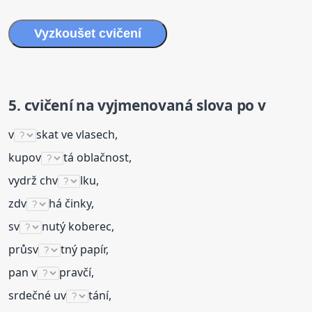
Vyzkoušet cvičení
5. cvičení na
vyjmenovaná
slova
po v
v
skat ve vlasech,
kupov
tá oblačnost,
vydrž chv
lku,
zdv
há činky,
sv
nutý koberec,
průsv
tný papír,
pan v
pravčí,
srdečné uv
tání,