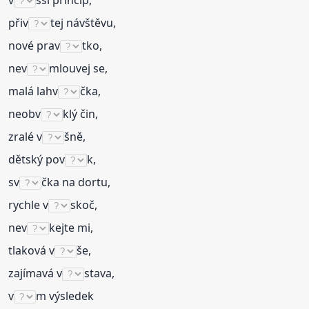
v
šší princip,
přiv
tej návštěvu,
nové prav
tko,
nev
mlouvej se,
malá lahv
čka,
neobv
klý čin,
zralé v
šně,
dětský pov
k,
sv
čka na dortu,
rychle v
skoč,
nev
kejte mi,
tlaková v
še,
zajímavá v
stava,
v
m výsledek