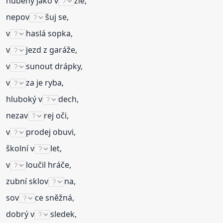
hubený jako v
žle,
nepov
šuj se,
v
haslá sopka,
v
jezd z garáže,
v
sunout drápky,
v
za je ryba,
hluboký v
dech,
nezav
rej oči,
v
prodej obuvi,
školní v
let,
v
loučil hráče,
zubní sklov
na,
sov
ce sněžná,
dobrý v
sledek,