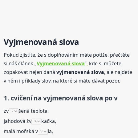
Vyjmenovaná
slova
Pokud zjistíte, že s doplňováním máte potíže, přečtěte
si náš článek „
Vyjmenovaná
slova
“, kde si můžete
zopakovat nejen daná
vyjmenovaná
slova
, ale najdete
v něm i příklady slov, na které si máte dávat pozor.
1. cvičení na
vyjmenovaná
slova
po v
zv
šená teplota,
jahodová žv
kačka,
malá mořská v
la,