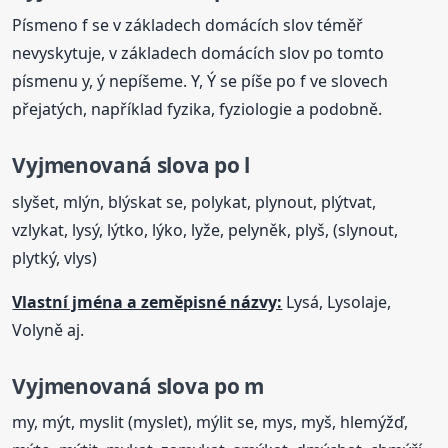
Písmeno f se v základech domácích slov téměř
nevyskytuje, v základech domácích slov po tomto
písmenu y, ý nepíšeme. Y, Ý se píše po f ve slovech
přejatých, například fyzika, fyziologie a podobně.
Vyjmenovaná
slova
po l
slyšet, mlýn, blýskat se, polykat, plynout, plýtvat,
vzlykat, lysý, lýtko, lýko, lyže, pelyněk, plyš, (slynout,
plytký, vlys)
Vlastní jména a zeměpisné názvy:
Lysá, Lysolaje,
Volyně aj.
Vyjmenovaná
slova
po m
my, mýt, myslit (myslet), mýlit se, mys, myš, hlemýžď,