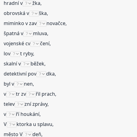
hradní v
žka,
obrovská v
ška,
miminko v zav
novačce,
špatná v
mluva,
vojenské cv
čení,
lov
t ryby,
skalní v
běžek,
detektivní pov
dka,
byl v
nen,
v
tr zv
řil prach,
telev
zní zprávy,
v
ří houkání,
V
ktorka u splavu,
město V
deň,