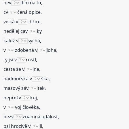
nev
dím na to,
cv
čená opice,
velká v
chřice,
nedělej cav
ky,
kaluž v
sychá,
v
zdobená v
loha,
ty jsi v
rostl,
cesta se v
ne,
nadmořská v
ška,
masový záv
tek,
nepřežv
kuj,
v
voj člověka,
bezv
znamná událost,
psi hrozivě v
li,