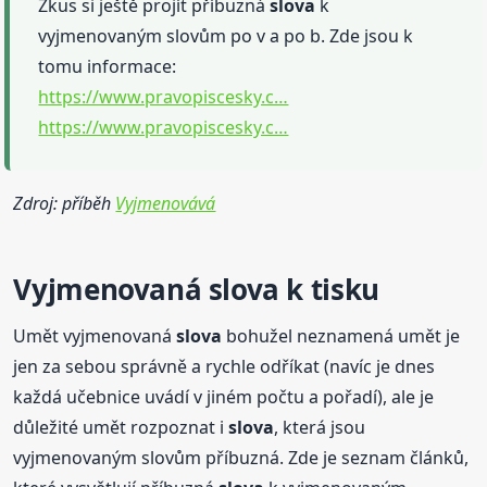
Zkus si ještě projít příbuzná
slova
k
vyjmenovaným slovům po v a po b. Zde jsou k
tomu informace:
https://www.pravopiscesky.c…
https://www.pravopiscesky.c…
Zdroj: příběh
Vyjmenovává
Vyjmenovaná
slova
k tisku
Umět vyjmenovaná
slova
bohužel neznamená umět je
jen za sebou správně a rychle odříkat (navíc je dnes
každá učebnice uvádí v jiném počtu a pořadí), ale je
důležité umět rozpoznat i
slova
, která jsou
vyjmenovaným slovům příbuzná. Zde je seznam článků,