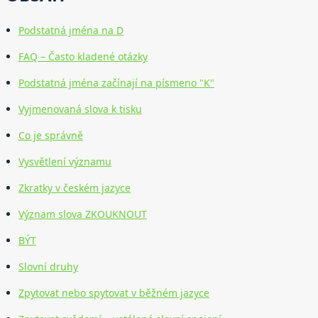
Podstatná jména na D
FAQ – Často kladené otázky
Podstatná jména začínají na písmeno "K"
Vyjmenovaná slova k tisku
Co je správně
Vysvětlení významu
Zkratky v českém jazyce
Význam slova ZKOUKNOUT
BÝT
Slovní druhy
Zpytovat nebo spytovat v běžném jazyce