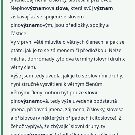
Neplno
význam
ová
slova
, která svůj
význam
získávají až ve spojení se slovem
plno
význam
ovým, jsou předložky, spojky a
částice.
Vy v první větě mluvíte o větných členech, a pak se
ptáte, jak je to se zájmenem či předložkou. Nelze
míchat dohromady tyto dva termíny (slovní druh x
větný člen).
Výše jsem tedy uvedla, jak je to se slovními druhy,
nyní stručné vysvětlení k větným členům.
Větnými členy mohou být pouze
slova
plno
význam
ová, tedy výše uvedená podstatná
jména, přídavná jména, zájmena, číslovky, slovesa
a příslovce (v některých případech i citoslovce). Z
čehož vyplývá, že zbývající slovní druhy, ty
neplno
význam
ové (předložky, spojky a částice),