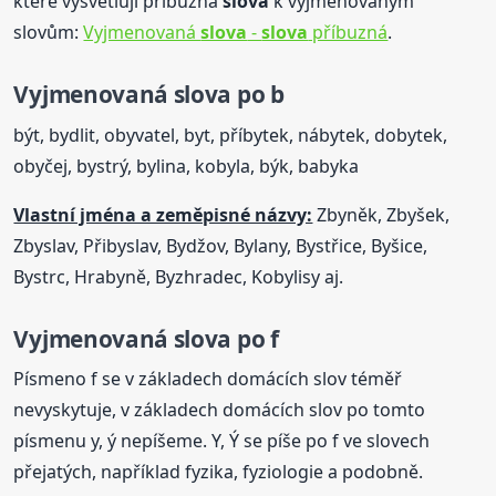
které vysvětlují příbuzná
slova
k vyjmenovaným
slovům:
Vyjmenovaná
slova
-
slova
příbuzná
.
Vyjmenovaná
slova
po b
být, bydlit, obyvatel, byt, příbytek, nábytek, dobytek,
obyčej, bystrý, bylina, kobyla, býk, babyka
Vlastní jména a zeměpisné názvy:
Zbyněk, Zbyšek,
Zbyslav, Přibyslav, Bydžov, Bylany, Bystřice, Byšice,
Bystrc, Hrabyně, Byzhradec, Kobylisy aj.
Vyjmenovaná
slova
po f
Písmeno f se v základech domácích slov téměř
nevyskytuje, v základech domácích slov po tomto
písmenu y, ý nepíšeme. Y, Ý se píše po f ve slovech
přejatých, například fyzika, fyziologie a podobně.