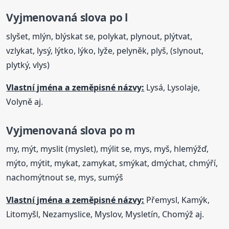
Vyjmenovaná
slova
po l
slyšet, mlýn, blýskat se, polykat, plynout, plýtvat,
vzlykat, lysý, lýtko, lýko, lyže, pelyněk, plyš, (slynout,
plytký, vlys)
Vlastní jména a zeměpisné názvy:
Lysá, Lysolaje,
Volyně aj.
Vyjmenovaná
slova
po m
my, mýt, myslit (myslet), mýlit se, mys, myš, hlemýžď,
mýto, mýtit, mykat, zamykat, smýkat, dmýchat, chmýří,
nachomýtnout se, mys, sumýš
Vlastní jména a zeměpisné názvy:
Přemysl, Kamýk,
Litomyšl, Nezamyslice, Myslov, Mysletín, Chomýž aj.