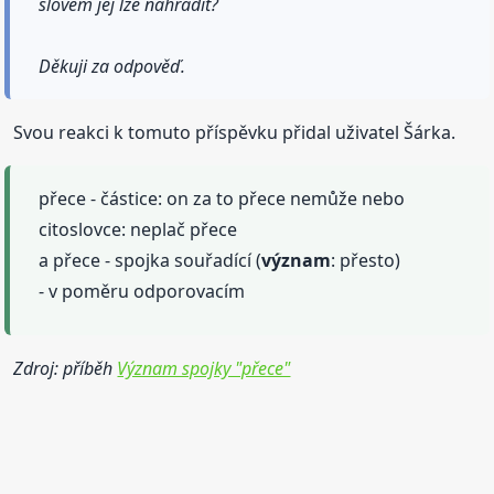
slovem jej lze nahradit?
Děkuji za odpověď.
Svou reakci k tomuto příspěvku přidal uživatel Šárka.
přece - částice: on za to přece nemůže nebo
citoslovce: neplač přece
a přece - spojka souřadící (
význam
: přesto)
- v poměru odporovacím
Zdroj: příběh
Význam spojky "přece"