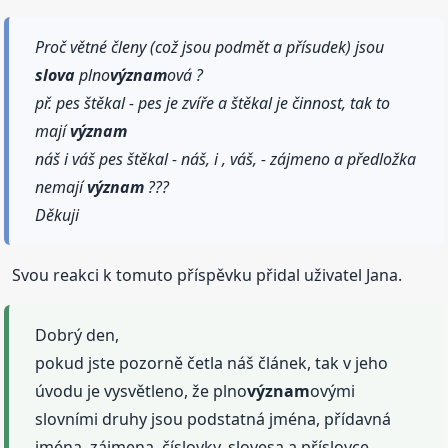
Proč větné členy (což jsou podmět a přísudek) jsou
slova
plno
význam
ová ?
př. pes štěkal - pes je zvíře a štěkal je činnost, tak to
mají
význam
náš i váš pes štěkal - náš, i , váš, - zájmeno a předložka
nemají
význam
???
Děkuji
Svou reakci k tomuto příspěvku přidal uživatel Jana.
Dobrý den,
pokud jste pozorně četla náš článek, tak v jeho
úvodu je vysvětleno, že plno
význam
ovými
slovními druhy jsou podstatná jména, přídavná
jména, zájmena, číslovky, slovesa a příslovce.