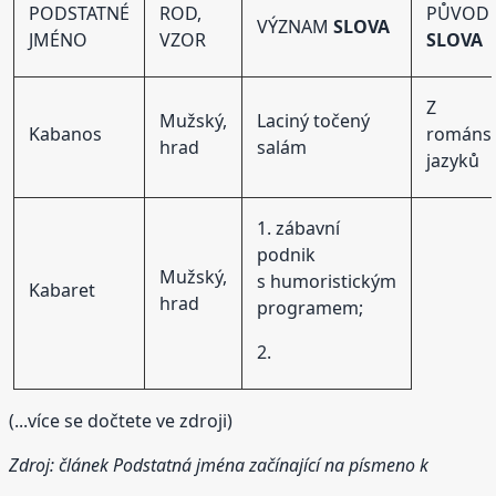
PODSTATNÉ
ROD,
PŮVOD
VÝZNAM
SLOVA
JMÉNO
VZOR
SLOVA
Z
Mužský,
Laciný točený
Kabanos
románs
hrad
salám
jazyků
1. zábavní
podnik
Mužský,
s humoristickým
Kabaret
hrad
programem;
2.
(...více se dočtete ve zdroji)
Zdroj: článek
Podstatná jména začínající na písmeno k