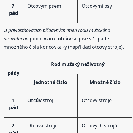
7.
Otcovým psem
Otcovými psy
pád
U
přivlastňovacích přídavných jmen rodu mužského
neživotného
podle
vzor
u
otcův
se píše v 1. pádě
množného čísla koncovka -y (například otcovy stroje).
Rod mužský neživotný
pády
Jednotné číslo
Množné číslo
1.
Otcův
stroj
Otcovy stroje
pád
2.
Otcova stroje
Otcových strojů
pád