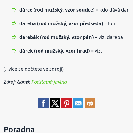
dárce (rod mužský,
vzor
soudce)
= kdo dává dar
dareba (rod mužský,
vzor
předseda)
= lotr
darebák (rod mužský,
vzor
pán)
= viz. dareba
dárek (rod mužský,
vzor
hrad)
= viz.
(...více se dočtete ve zdroji)
Zdroj: článek
Podstatná jména
Poradna