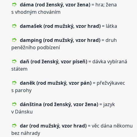
dáma (rod ženský,
vzor
žena)
= hra; žena
s vhodným chováním
damašek (rod mužský,
vzor
hrad)
= látka
damping (rod mužský,
vzor
hrad)
= druh
peněžního podbízení
daň (rod ženský,
vzor
píseň)
= dávka vybíraná
státem
daněk (rod mužský,
vzor
pán)
= přežvýkavec
s parohy
dánština (rod ženský,
vzor
žena)
= jazyk
v Dánsku
dar (rod mužský,
vzor
hrad)
= věc dána někomu
bez náhrady