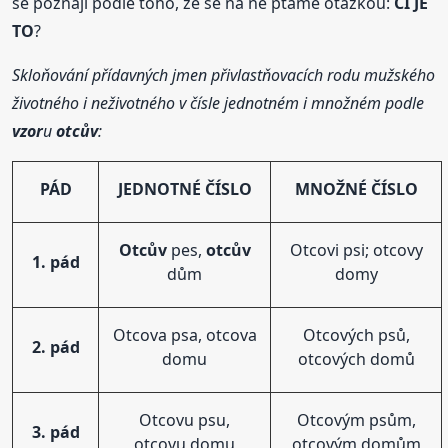
se poznají podle toho, že se na ně ptáme otázkou:
ČÍ JE
TO
?
Skloňování přídavných jmen přivlastňovacích rodu mužského
životného i neživotného v čísle jednotném i množném podle
vzor
u
otcův
:
PÁD
JEDNOTNÉ ČÍSLO
MNOŽNÉ ČÍSLO
Otcův
pes,
otcův
Otcovi psi; otcovy
1. pád
dům
domy
Otcova psa, otcova
Otcových psů,
2. pád
domu
otcových domů
Otcovu psu,
Otcovým psům,
3. pád
otcovu domu
otcovým domům