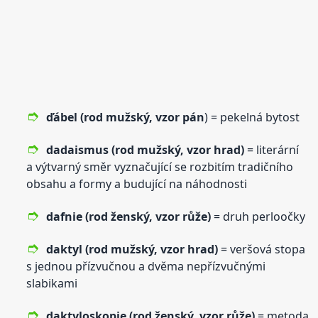
ďábel (rod mužský,
vzor
pán
) = pekelná bytost
dadaismus (rod mužský,
vzor
hrad)
= literární
a výtvarný směr vyznačující se rozbitím tradičního
obsahu a formy a budující na náhodnosti
dafnie (rod ženský,
vzor
růže)
= druh perloočky
daktyl (rod mužský,
vzor
hrad)
= veršová stopa
s jednou přízvučnou a dvěma nepřízvučnými
slabikami
daktyloskopie (rod ženský,
vzor
růže)
= metoda