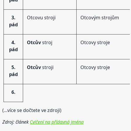
3.
Otcovu stroji
Otcovým strojům
pád
4.
Otcův
stroj
Otcovy stroje
pád
5.
Otcův
stroji
Otcovy stroje
pád
6.
(...více se dočtete ve zdroji)
Zdroj: článek
Cvičení na přídavná jména