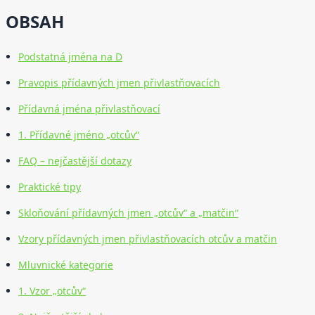
OBSAH
Podstatná jména na D
Pravopis přídavných jmen přivlastňovacích
Přídavná jména přivlastňovací
1. Přídavné jméno „otcův“
FAQ – nejčastější dotazy
Praktické tipy
Skloňování přídavných jmen „otcův“ a „matčin“
Vzory přídavných jmen přivlastňovacích otcův a matčin
Mluvnické kategorie
1. Vzor „otcův“