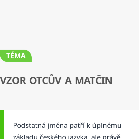
TÉMA
VZOR OTCŮV A MATČIN
Podstatná jména patří k úplnému
základu českého jazyka, ale právě