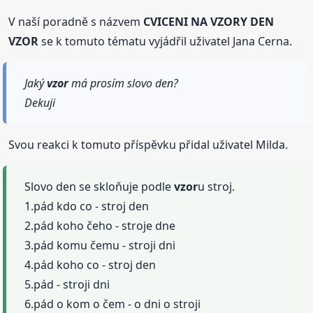
V naší poradně s názvem
CVICENI NA VZORY DEN
VZOR
se k tomuto tématu vyjádřil uživatel Jana Cerna.
Jaký
vzor
má prosím slovo den?
Dekuji
Svou reakci k tomuto příspěvku přidal uživatel Milda.
Slovo den se skloňuje podle
vzor
u stroj.
1.pád kdo co - stroj den
2.pád koho čeho - stroje dne
3.pád komu čemu - stroji dni
4.pád koho co - stroj den
5.pád - stroji dni
6.pád o kom o čem - o dni o stroji