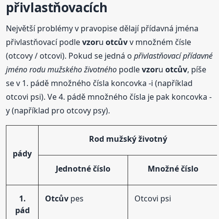
přivlastňovacích
Největší problémy v pravopise dělají přídavná jména
přivlastňovací podle
vzor
u
otcův
v množném čísle
(otcovy / otcovi). Pokud se jedná o
přivlastňovací přídavné
jméno rodu mužského životného
podle
vzor
u
otcův
, píše
se v 1. pádě množného čísla koncovka -i (například
otcovi psi). Ve 4. pádě množného čísla je pak koncovka -
y (například pro otcovy psy).
Rod mužský životný
pády
Jednotné číslo
Množné číslo
1.
Otcův
pes
Otcovi psi
pád