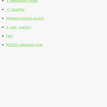
3. Nejčastější chyby
11. Doplňte
Přehled slovních druhů
2. Vzor „matčin“
FAQ
ŘEŠENÍ některých úloh