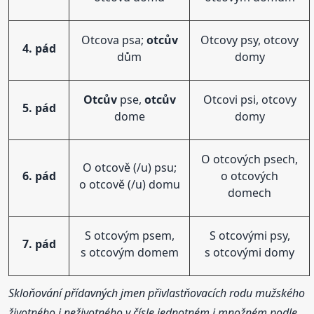
Otcova psa;
otcův
Otcovy psy, otcovy
4. pád
dům
domy
Otcův
pse,
otcův
Otcovi psi, otcovy
5. pád
dome
domy
O otcových psech,
O otcově (/u) psu;
6. pád
o otcových
o otcově (/u) domu
domech
S otcovým psem,
S otcovými psy,
7. pád
s otcovým domem
s otcovými domy
Skloňování přídavných jmen přivlastňovacích rodu mužského
životného i neživotného v čísle jednotném i množném podle