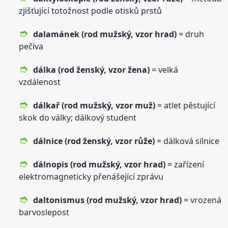
zjišťující totožnost podle otisků prstů
dalamánek (rod mužský,
vzor
hrad)
= druh
pečiva
dálka (rod ženský,
vzor
žena)
= velká
vzdálenost
dálkař (rod mužský,
vzor
muž)
= atlet pěstující
skok do války; dálkový student
dálnice (rod ženský,
vzor
růže)
= dálková silnice
dálnopis (rod mužský,
vzor
hrad)
= zařízení
elektromagneticky přenášející zprávu
daltonismus (rod mužský,
vzor
hrad)
= vrozená
barvoslepost