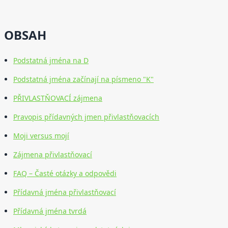
OBSAH
Podstatná jména na D
Podstatná jména začínají na písmeno "K"
PŘIVLASTŇOVACÍ zájmena
Pravopis přídavných jmen přivlastňovacích
Moji versus mojí
Zájmena přivlastňovací
FAQ – Časté otázky a odpovědi
Přídavná jména přivlastňovací
Přídavná jména tvrdá