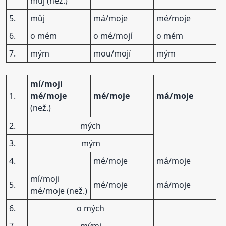
můj (než.)
5.
můj
má/moje
mé/moje
6.
o mém
o mé/mojí
o mém
7.
mým
mou/mojí
mým
mí/moji
1.
mé/moje
mé/moje
má/moje
(než.)
2.
mých
3.
mým
4.
mé/moje
má/moje
mí/moji
5.
mé/moje
má/moje
mé/moje (než.)
6.
o mých
7.
mými