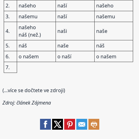
2.
našeho
naší
našeho
3.
našemu
naší
našemu
našeho
4.
naši
naše
náš (než.)
5.
náš
naše
náš
6.
o našem
o naší
o našem
7.
(...více se dočtete ve zdroji)
Zdroj: článek
Zájmena