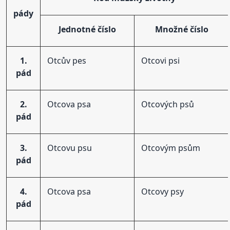
pády
Jednotné číslo
Množné číslo
1.
Otcův pes
Otcovi psi
pád
2.
Otcova psa
Otcových psů
pád
3.
Otcovu psu
Otcovým psům
pád
4.
Otcova psa
Otcovy psy
pád