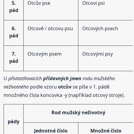
5.
Otcův pse
Otcovi psi
pád
6.
Otcově / otcovu psu
Otcových psech
pád
7.
Otcovým psem
Otcovými psy
pád
U
přivlastňovacích
přídavných
jmen
rodu mužského
neživotného
podle vzoru
otcův
se píše v 1. pádě
množného čísla koncovka -y (například otcovy stroje).
Rod mužský neživotný
pády
Jednotné číslo
Množné číslo