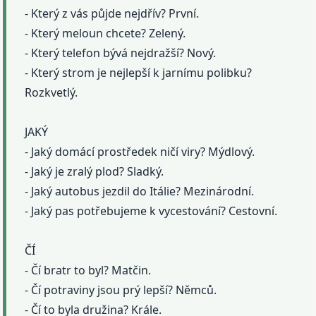
- Který z vás půjde nejdřív? První.
- Který meloun chcete? Zelený.
- Který telefon bývá nejdražší? Nový.
- Který strom je nejlepší k jarnímu polibku?
Rozkvetlý.
JAKÝ
- Jaký domácí prostředek ničí viry? Mýdlový.
- Jaký je zralý plod? Sladký.
- Jaký autobus jezdil do Itálie? Mezinárodní.
- Jaký pas potřebujeme k vycestování? Cestovní.
ČÍ
- Čí bratr to byl? Matčin.
- Čí potraviny jsou prý lepší? Němců.
- Čí to byla družina? Krále.