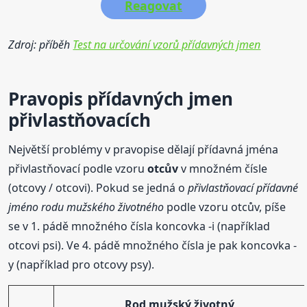
Reagovat
Zdroj: příběh
Test na určování vzorů přídavných jmen
Pravopis
přídavných
jmen
přivlastňovacích
Největší problémy v pravopise dělají přídavná jména
přivlastňovací podle vzoru
otcův
v množném čísle
(otcovy / otcovi). Pokud se jedná o
přivlastňovací přídavné
jméno rodu mužského životného
podle vzoru otcův, píše
se v 1. pádě množného čísla koncovka -i (například
otcovi psi). Ve 4. pádě množného čísla je pak koncovka -
y (například pro otcovy psy).
Rod mužský životný