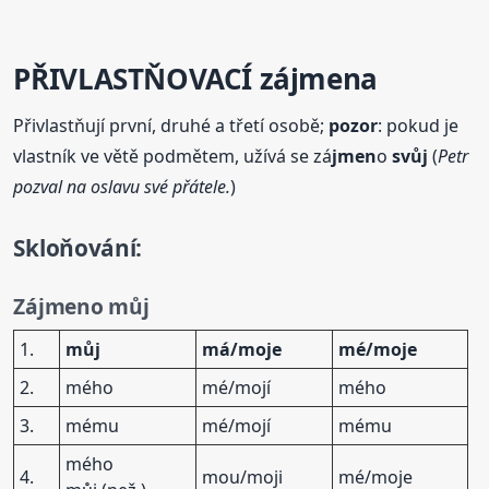
PŘIVLASTŇOVACÍ zá
jmen
a
Přivlastňují první, druhé a třetí osobě;
pozor
: pokud je
vlastník ve větě podmětem, užívá se zá
jmen
o
svůj
(
Petr
pozval na oslavu své přátele.
)
Skloňování:
Zá
jmen
o můj
1.
můj
má/moje
mé/moje
2.
mého
mé/mojí
mého
3.
mému
mé/mojí
mému
mého
4.
mou/moji
mé/moje