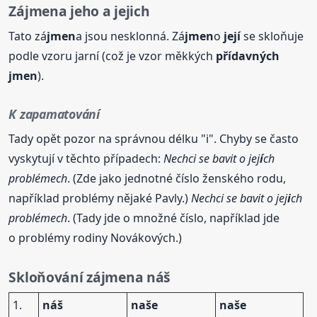
Zá
jmen
a
jeho
a
jejich
Tato zá
jmen
a jsou nesklonná. Zá
jmen
o
její
se skloňuje
podle vzoru jarní (což je vzor měkkých
přídavných
jmen
).
K zapamatování
Tady opět pozor na správnou délku "i". Chyby se často
vyskytují v těchto případech:
Nechci se bavit o jej
í
ch
problémech
. (Zde jako jednotné číslo ženského rodu,
například problémy nějaké Pavly.)
Nechci se bavit o jej
i
ch
problémech
. (Tady jde o množné číslo, například jde
o problémy rodiny Novákových.)
Skloňování zá
jmen
a náš
1.
náš
naše
naše