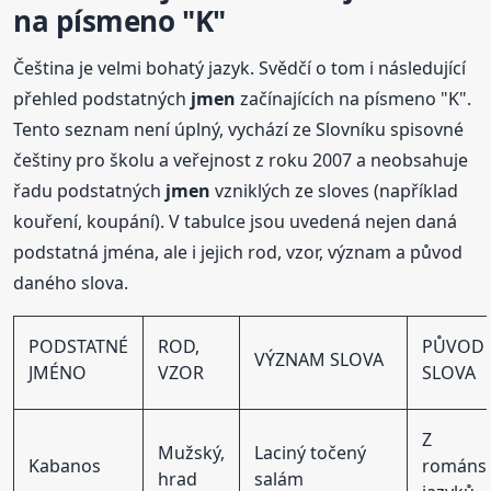
na písmeno "K"
Čeština je velmi bohatý jazyk. Svědčí o tom i následující
přehled podstatných
jmen
začínajících na písmeno "K".
Tento seznam není úplný, vychází ze Slovníku spisovné
češtiny pro školu a veřejnost z roku 2007 a neobsahuje
řadu podstatných
jmen
vzniklých ze sloves (například
kouření, koupání). V tabulce jsou uvedená nejen daná
podstatná jména, ale i jejich rod, vzor, význam a původ
daného slova.
PODSTATNÉ
ROD,
PŮVOD
VÝZNAM SLOVA
JMÉNO
VZOR
SLOVA
Z
Mužský,
Laciný točený
Kabanos
románs
hrad
salám