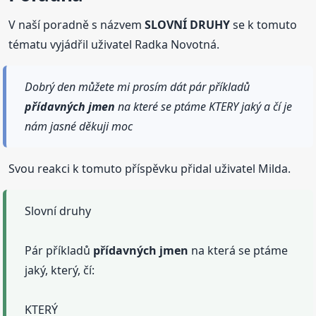
V naší poradně s názvem
SLOVNÍ DRUHY
se k tomuto
tématu vyjádřil uživatel Radka Novotná.
Dobrý den můžete mi prosím dát pár příkladů
přídavných
jmen
na které se ptáme KTERY jaký a čí je
nám jasné děkuji moc
Svou reakci k tomuto příspěvku přidal uživatel Milda.
Slovní druhy
Pár příkladů
přídavných
jmen
na která se ptáme
jaký, který, čí:
KTERÝ