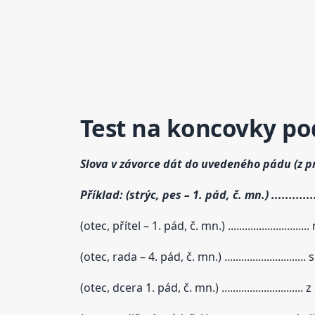
Test na koncovky po
Slova v závorce dát do uvedeného pádu (z 
Příklad: (strýc, pes – 1. pád, č. mn.) ...........
(otec, přítel – 1. pád, č. mn.) .........................
(otec, rada – 4. pád, č. mn.) ............................
(otec, dcera 1. pád, č. mn.) .........................