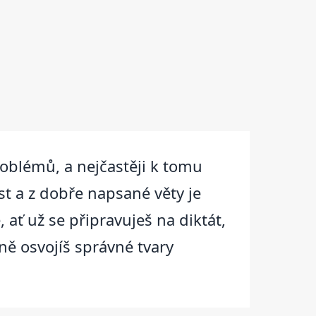
roblémů, a nejčastěji k tomu
st a z dobře napsané věty je
 ať už se připravuješ na diktát,
ně osvojíš správné tvary