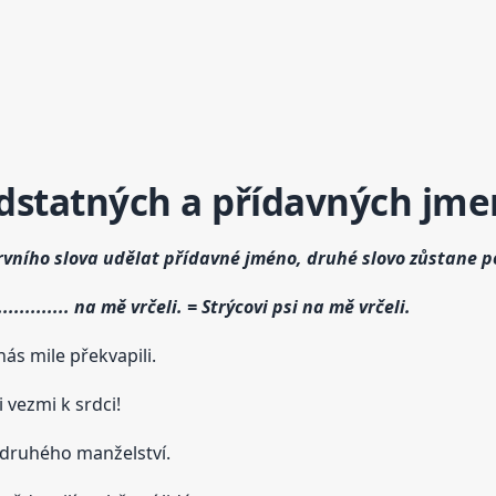
dstatných a přídavných jme
prvního slova udělat přídavné jméno, druhé slovo zůstane
.............. na mě vrčeli. = Strýcovi psi na mě vrčeli.
.... nás mile překvapili.
. si vezmi k srdci!
.... z druhého manželství.