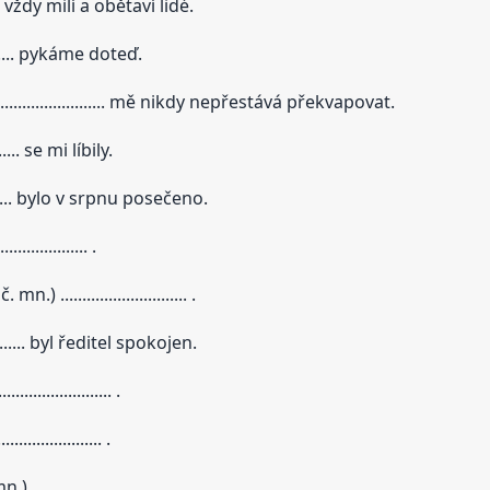
. byli vždy milí a obětaví lidé.
........ pykáme doteď.
........................ mě nikdy nepřestává překvapovat.
..... se mi líbily.
......... bylo v srpnu posečeno.
.............. .
............................ .
......... byl ředitel spokojen.
.................. .
................ .
........................ .