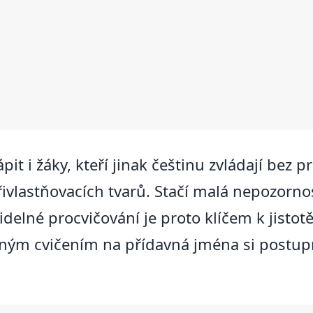
t i žáky, kteří jinak češtinu zvládají bez p
ivlastňovacích tvarů. Stačí malá nepozorno
elné procvičování je proto klíčem k jistotě,
leným cvičením na přídavná jména si postup