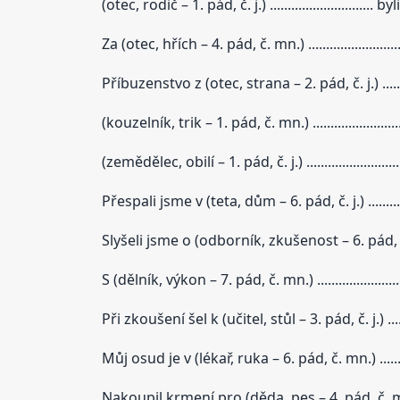
(otec, rodič – 1. pád, č. j.) ............................
Za (otec, hřích – 4. pád, č. mn.) .....................
Příbuzenstvo z (otec, strana – 2. pád, č. j.) .....
(kouzelník, trik – 1. pád, č. mn.) ........................
(zemědělec, obilí – 1. pád, č. j.) ....................
Přespali jsme v (teta, dům – 6. pád, č. j.) ...............
Slyšeli jsme o (odborník, zkušenost – 6. pád, č. mn.) .
S (dělník, výkon – 7. pád, č. mn.) ....................
Při zkoušení šel k (učitel, stůl – 3. pád, č. j.) ...........
Můj osud je v (lékař, ruka – 6. pád, č. mn.) .............
Nakoupil krmení pro (děda, pes – 4. pád, č. mn.) .....