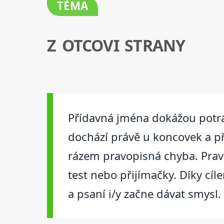
TÉMA
Z OTCOVI STRANY
Přídavná jména dokážou potrápi
dochází právě u koncovek a př
rázem pravopisná chyba. Pravid
test nebo přijímačky. Díky cí
a psaní i/y začne dávat smysl.