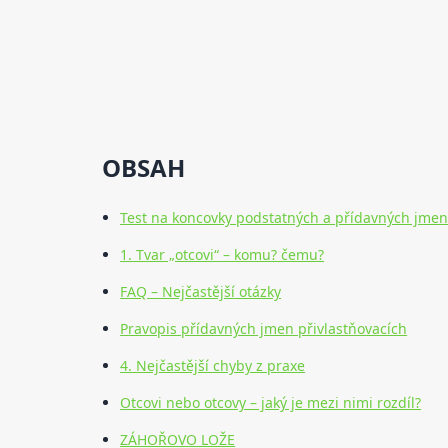
OBSAH
Test na koncovky podstatných a přídavných jme
1. Tvar „otcovi“ – komu? čemu?
FAQ – Nejčastější otázky
Pravopis přídavných jmen přivlastňovacích
4. Nejčastější chyby z praxe
Otcovi nebo otcovy – jaký je mezi nimi rozdíl?
ZÁHOŘOVO LOŽE