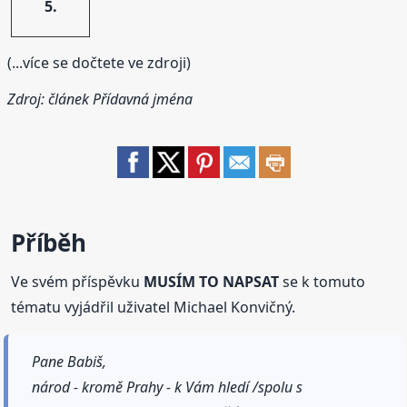
5.
(...více se dočtete ve zdroji)
Zdroj: článek
Přídavná jména
Příběh
Ve svém příspěvku
MUSÍM TO NAPSAT
se k tomuto
tématu vyjádřil uživatel Michael Konvičný.
Pane Babiš,
národ - kromě Prahy - k Vám hledí /spolu s