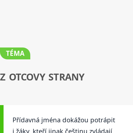
TÉMA
Z OTCOVY STRANY
Přídavná jména dokážou potrápit
i žáky, kteří jinak češtinu zvládají