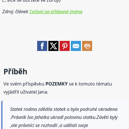
(...více se dočtete ve zdroji)
Zdroj: článek
Cvičení na přídavná jména
Příběh
Ve svém příspěvku
POZEMKY
se k tomuto tématu
vyjádřil uživatel Jana.
Statek rodina zdědila statek a byla podruhé okradena
.Právník Ivo Jahelka ukradl polovinu statku.Závěti byly
,ale právníci se rozhodli ,a udělali svoje