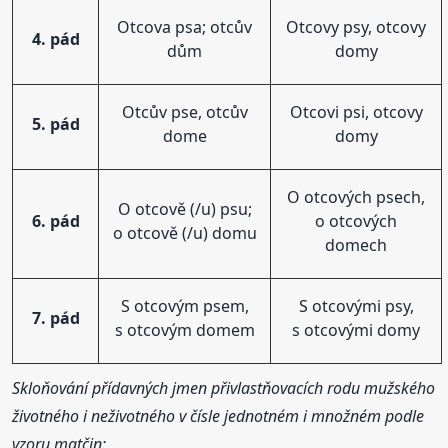
Otcova psa; otcův
Otcovy psy, otcovy
4. pád
dům
domy
Otcův pse, otcův
Otcovi psi, otcovy
5. pád
dome
domy
O otcových psech,
O otcově (/u) psu;
6. pád
o otcových
o otcově (/u) domu
domech
S otcovým psem,
S otcovými psy,
7. pád
s otcovým domem
s otcovými domy
Skloňování přídavných jmen přivlastňovacích rodu mužského
životného i neživotného v čísle jednotném i množném podle
vzoru matčin: