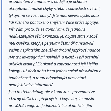
prezidentem Zemanem/ s nadějí a je ochoten
akceptovat i možné chyby /třeba v souvislosti s věcmi,
týkajícími se vaší rodiny/. Jste náš, nevěřil byste, kolik
lidí různého politického smýšlení Vaše práce spojuje.
Píši Vám proto, že se domnívám, že jednou z
nedůležitějších věcí okamžiku je, abyste stále k sobě
měl člověka, který je perfektní češtinář a nedovolí
Vašim nepřátelům zneužívat drobné jazykové nuance
/viz tzv. investigativní novináři, u nichž - i při ocenění
určitých kvalit pí Slonkové a zaprodanosti její i jejího
kolegy - už delší dobu jsem jednoznačně přesvědčen o
tendenčnosti, a tomu odpovídající prezentaci
neobjektivních informací/.
Jsou to třeba detaily, ale v kontextu s prezentací ze
strany
dalších nepřejícných - i když vím, že musíte
převážně reagovat jednoznačně a okamžitě - jim