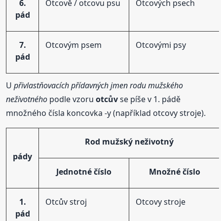
6.
Otcově / otcovu psu
Otcových psech
pád
7.
Otcovým psem
Otcovými psy
pád
U
přivlastňovacích přídavných jmen rodu mužského
neživotného
podle vzoru
otcův
se píše v 1. pádě
množného čísla koncovka -y (například otcovy stroje).
Rod mužský neživotný
pády
Jednotné číslo
Množné číslo
1.
Otcův stroj
Otcovy stroje
pád