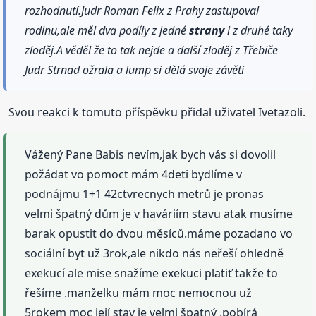
rozhodnutí.Judr Roman Felix z Prahy zastupoval
rodinu,ale měl dva podíly z jedné
strany
i z druhé taky
zloděj.A věděl že to tak nejde a další zloděj z Třebiče
Judr Strnad ožrala a lump si dělá svoje závěti
Svou reakci k tomuto příspěvku přidal uživatel Ivetazoli.
Vážený Pane Babis nevím,jak bych vás si dovolil
požádat vo pomoct mám 4deti bydlíme v
podnájmu 1+1 42ctvrecnych metrů je pronas
velmi špatný dům je v haváriím stavu atak musíme
barak opustit do dvou měsíců.máme pozadano vo
sociální byt už 3rok,ale nikdo nás neřeší ohledně
exekucí ale mise snažíme exekuci platiť takže to
řešíme .manželku mám moc nemocnou už
5rokem moc její stav je velmi špatný ,pobírá