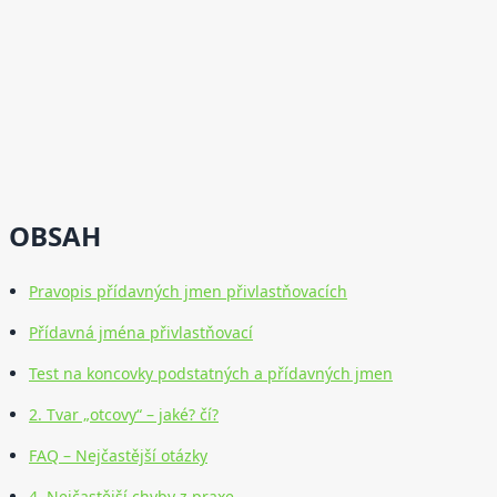
OBSAH
Pravopis přídavných jmen přivlastňovacích
Přídavná jména přivlastňovací
Test na koncovky podstatných a přídavných jmen
2. Tvar „otcovy“ – jaké? čí?
FAQ – Nejčastější otázky
4. Nejčastější chyby z praxe