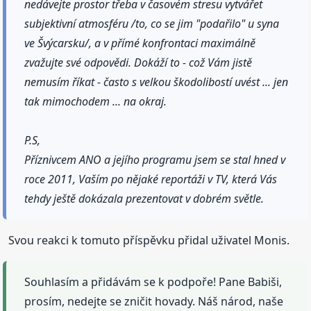
nedávejte prostor třeba v časovém stresu vytvářet
subjektivní atmosféru /to, co se jim "podařilo" u syna
ve Švýcarsku/, a v přímé konfrontaci maximálně
zvažujte své odpovědi. Dokáží to - což Vám jistě
nemusím říkat - často s velkou škodolibostí uvést ... jen
tak mimochodem ... na okraj.
P.S,
Příznivcem ANO a jejího programu jsem se stal hned v
roce 2011, Vaším po nějaké reportáži v TV, která Vás
tehdy ještě dokázala prezentovat v dobrém světle.
Svou reakci k tomuto příspěvku přidal uživatel Monis.
Souhlasím a přidávám se k podpoře! Pane Babiši,
prosím, nedejte se zničit hovady. Náš národ, naše