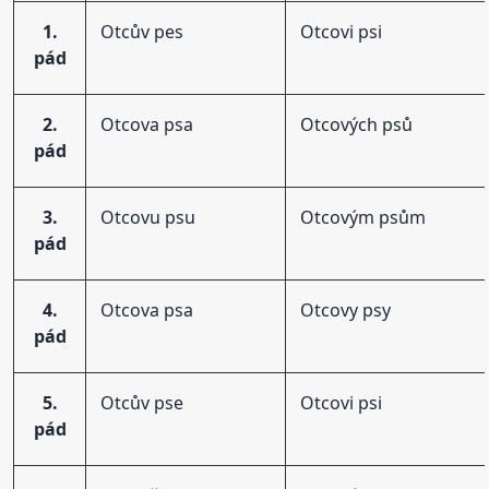
1.
Otcův pes
Otcovi psi
pád
2.
Otcova psa
Otcových psů
pád
3.
Otcovu psu
Otcovým psům
pád
4.
Otcova psa
Otcovy psy
pád
5.
Otcův pse
Otcovi psi
pád