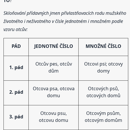
TO
?
Skloňování přídavných jmen přivlastňovacích rodu mužského
životného i neživotného v čísle jednotném i množném podle
vzoru otcův:
PÁD
JEDNOTNÉ ČÍSLO
MNOŽNÉ ČÍSLO
Otcův pes, otcův
Otcovi psi; otcovy
1. pád
dům
domy
Otcova psa, otcova
Otcových psů,
2. pád
domu
otcových domů
Otcovu psu,
Otcovým psům,
3. pád
otcovu domu
otcovým domům