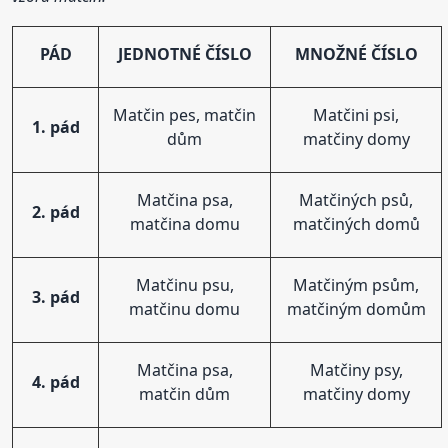
PÁD
JEDNOTNÉ ČÍSLO
MNOŽNÉ ČÍSLO
Matčin pes, matčin
Matčini psi,
1. pád
dům
matčiny domy
Matčina psa,
Matčiných psů,
2. pád
matčina domu
matčiných domů
Matčinu psu,
Matčiným psům,
3. pád
matčinu domu
matčiným domům
Matčina psa,
Matčiny psy,
4. pád
matčin dům
matčiny domy