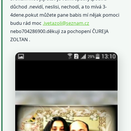
důchod .nevidí, neslisi, nechodí, a to mívá 3-
4dene.pokut můžete pane babis mí nějak pomoci
budu rád moc
.ivetazoli@seznam.cz
nebo704286900.děkuji za pochopení ČUREJA
ZOLTAN .