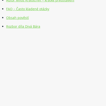
Autor Miloš Kratochvíl – krátké představení
FAQ – Často kladené otázky
Obsah pověstí
Rozbor díla Divá Bára