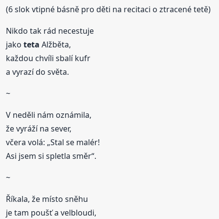
(6 slok vtipné básně pro děti na recitaci o ztracené tetě)
Nikdo tak rád necestuje
jako
teta
Alžběta,
každou chvíli sbalí kufr
a vyrazí do světa.
~
V neděli nám oznámila,
že vyráží na sever,
včera volá: „Stal se malér!
Asi jsem si spletla směr“.
~
Říkala, že místo sněhu
je tam poušť a velbloudi,