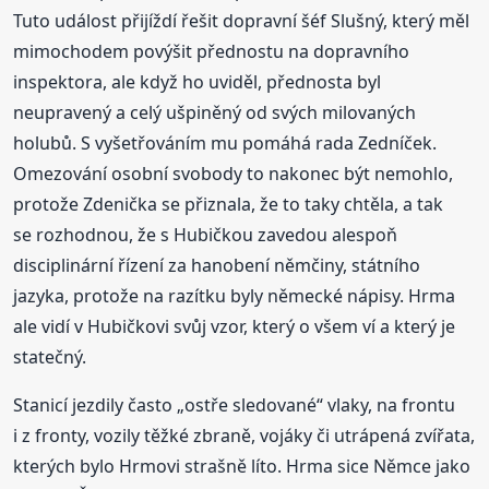
Tuto událost přijíždí řešit dopravní šéf Slušný, který měl
mimochodem povýšit přednostu na dopravního
inspektora, ale když ho uviděl, přednosta byl
neupravený a celý ušpiněný od svých milovaných
holubů. S vyšetřováním mu pomáhá rada Zedníček.
Omezování osobní svobody to nakonec být nemohlo,
protože Zdenička se přiznala, že to taky chtěla, a tak
se rozhodnou, že s Hubičkou zavedou alespoň
disciplinární řízení za hanobení němčiny, státního
jazyka, protože na razítku byly německé nápisy. Hrma
ale vidí v Hubičkovi svůj vzor, který o všem ví a který je
statečný.
Stanicí jezdily často „ostře sledované“ vlaky, na frontu
i z fronty, vozily těžké zbraně, vojáky či utrápená zvířata,
kterých bylo Hrmovi strašně líto. Hrma sice Němce jako