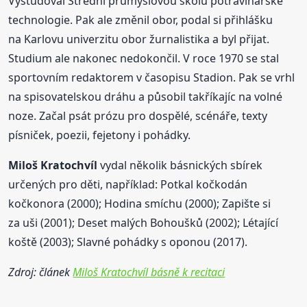
Vystudoval Střední průmyslovou školu potravinářské
technologie. Pak ale změnil obor, podal si přihlášku
na Karlovu univerzitu obor žurnalistika a byl přijat.
Studium ale nakonec nedokončil. V roce 1970 se stal
sportovním redaktorem v časopisu Stadion. Pak se vrhl
na spisovatelskou dráhu a působil takříkajíc na volné
noze. Začal psát prózu pro dospělé, scénáře, texty
písniček, poezii, fejetony i pohádky.
Miloš
Kratochvíl
vydal několik básnických sbírek
určených pro děti, například: Potkal kočkodán
kočkonora (2000); Hodina smíchu (2000); Zapište si
za uši (2001); Deset malých Bohoušků (2002); Létající
koště (2003); Slavné pohádky s oponou (2017).
Zdroj: článek
Miloš Kratochvíl básně k recitaci