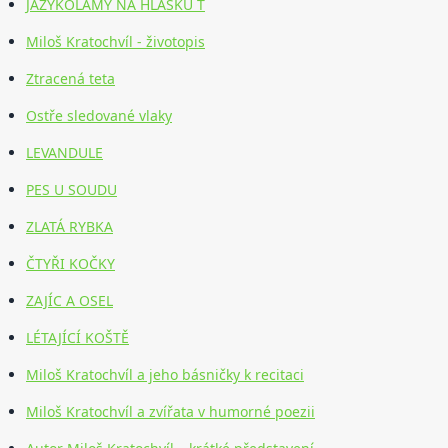
JAZYKOLAMY NA HLÁSKU T
Miloš Kratochvíl - životopis
Ztracená teta
Ostře sledované vlaky
LEVANDULE
PES U SOUDU
ZLATÁ RYBKA
ČTYŘI KOČKY
ZAJÍC A OSEL
LÉTAJÍCÍ KOŠTĚ
Miloš Kratochvíl a jeho básničky k recitaci
Miloš Kratochvíl a zvířata v humorné poezii