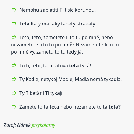
Nemohu zaplatiti Ti tisícikorunou.
Teta
Katy má taky tapety strakatý.
Teto, teto, zametete-li to tu po mně, nebo
nezametete-li to tu po mně? Nezametete-li to tu
po mně vy, zametu to tu tedy já.
Tu ti, teto, tato tátova
teta
tyká!
Ty Kadle, netykej Madle, Madla nemá tykadla!
Ty Tibeťani Ti tykají.
Zamete to ta
teta
nebo nezamete to ta
teta
?
Zdroj: článek
Jazykolamy