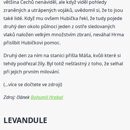
většina Čechů nenáviděl, ale když viděl pohledy
zraněných a utrápených vojáků, uvědomil si, že to jsou
také lidé. Když mu ovšem Hubička řekl, že tudy pojede
druhý den okolo půlnoci jeden z ostře sledovaných
vlaků naložen velkým množstvím zbraní, neváhal Hrma
přislíbit Hubičkovi pomoc.
Druhý den za ním na stanici přišla Máša, kvůli které si
tehdy podřezal žíly. Byl totiž nešťastný z toho, že selhal
při jejich prvním milování.
(...více se dočtete ve zdroji)
Zdroj: článek
Bohumil Hrabal
LEVANDULE