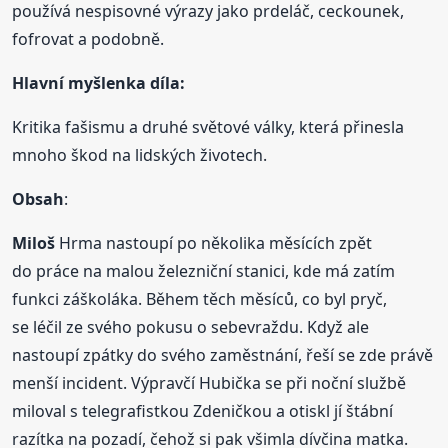
používá nespisovné výrazy jako prdeláč, ceckounek,
fofrovat a podobně.
Hlavní myšlenka díla:
Kritika fašismu a druhé světové války, která přinesla
mnoho škod na lidských životech.
Obsah
:
Miloš
Hrma nastoupí po několika měsících zpět
do práce na malou železniční stanici, kde má zatím
funkci záškoláka. Během těch měsíců, co byl pryč,
se léčil ze svého pokusu o sebevraždu. Když ale
nastoupí zpátky do svého zaměstnání, řeší se zde právě
menší incident. Výpravčí Hubička se při noční službě
miloval s telegrafistkou Zdeničkou a otiskl jí štábní
razítka na pozadí, čehož si pak všimla dívčina matka.