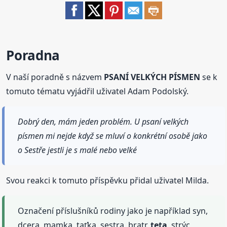
Poradna
V naší poradně s názvem
PSANÍ VELKÝCH PÍSMEN
se k
tomuto tématu vyjádřil uživatel Adam Podolský.
Dobrý den, mám jeden problém. U psaní velkých
písmen mi nejde když se mluví o konkrétní osobě jako
o Sestře jestli je s malé nebo velké
Svou reakci k tomuto příspěvku přidal uživatel Milda.
Označení příslušníků rodiny jako je například syn,
dcera, mamka, taťka, sestra, bratr,
teta
, strýc,