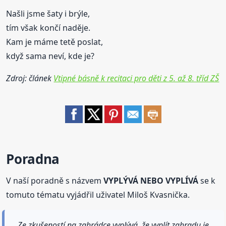
Našli jsme šaty i brýle,
tím však končí naděje.
Kam je máme tetě poslat,
když sama neví, kde je?
Zdroj: článek
Vtipné básně k recitaci pro děti z 5. až 8. tříd ZŠ
Poradna
V naší poradně s názvem
VYPLÝVÁ NEBO VYPLÍVÁ
se k
tomuto tématu vyjádřil uživatel Miloš Kvasnička.
Ze zkušeností na zahrádce vyplývá, že vyplít zahradu je