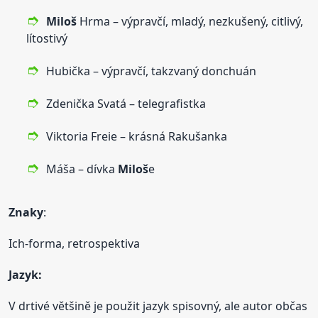
Miloš
Hrma – výpravčí, mladý, nezkušený, citlivý,
lítostivý
Hubička – výpravčí, takzvaný donchuán
Zdenička Svatá – telegrafistka
Viktoria Freie – krásná Rakušanka
Máša – dívka
Miloš
e
Znaky
:
Ich-forma, retrospektiva
Jazyk:
V drtivé většině je použit jazyk spisovný, ale autor občas