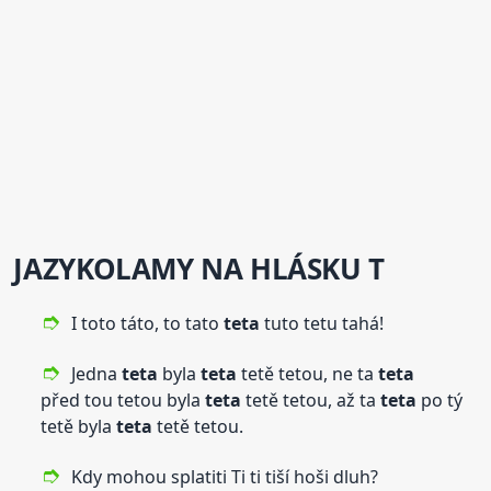
JAZYKOLAMY NA HLÁSKU T
I toto táto, to tato
teta
tuto tetu tahá!
Jedna
teta
byla
teta
tetě tetou, ne ta
teta
před tou tetou byla
teta
tetě tetou, až ta
teta
po tý
tetě byla
teta
tetě tetou.
Kdy mohou splatiti Ti ti tiší hoši dluh?