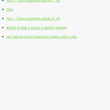
FAQ – Často kladené otázky 7. díl
Díla
FAQ – Často kladené otázky 8. díl
Báseň 8 slok a práce s delším textem
Jak vybírat zimní básničky podle počtu slok