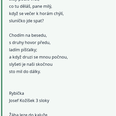
co tu děláš, pane milý,
když se večer k horám chýlí,
sluníčko jde spat?
Chodím na besedu,
s druhy hovor předu,
ladím píšťalky;
a když druzi se mnou počnou,
slyšeti je naši skočnou
sto mil do dálky.
Rybička
Josef Kožíšek 3 sloky
Žába leze do kaluže,