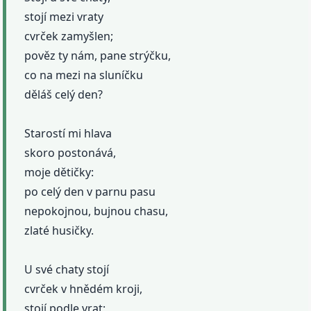
stojí mezi vraty
cvrček zamyšlen;
pověz ty nám, pane strýčku,
co na mezi na sluníčku
děláš celý den?
Starostí mi hlava
skoro postonává,
moje dětičky:
po celý den v parnu pasu
nepokojnou, bujnou chasu,
zlaté husičky.
U své chaty stojí
cvrček v hnědém kroji,
stojí podle vrat;