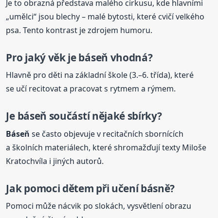
Je to obrazná představa malého cirkusu, kde hlavními
„umělci“ jsou blechy – malé bytosti, které cvičí velkého
psa. Tento kontrast je zdrojem humoru.
Pro jaký věk je
báseň
vhodná?
Hlavně pro děti na základní škole (3.–6. třída), které
se učí recitovat a pracovat s rytmem a rýmem.
Je
báseň
součástí nějaké sbírky?
Báseň
se často objevuje v recitačních sbornících
a školních materiálech, které shromažďují texty Miloše
Kratochvíla i jiných autorů.
Jak pomoci dětem při učení básně?
Pomoci může nácvik po slokách, vysvětlení obrazu