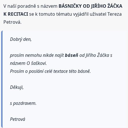
V naší poradně s názvem
BÁSNIČKY OD JIŘÍHO ŽÁČKA
K RECITACI
se k tomuto tématu vyjádřil uživatel Tereza
Petrová.
Dobrý den,
prosím nemohu nikde najít
báseň
od Jiřího Žáčka s
názvem O šaškovi.
Prosím o poslání celé textace této básně.
Děkuji,
s pozdravem.
Petrová