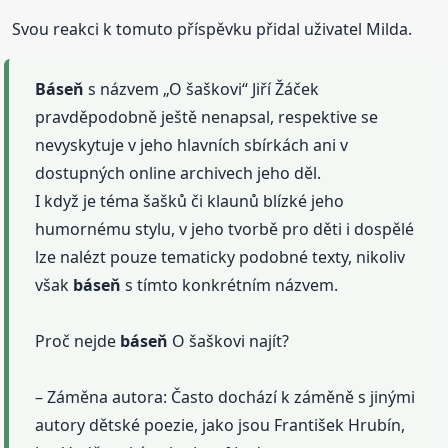
Svou reakci k tomuto příspěvku přidal uživatel Milda.
Báseň
s názvem „O šaškovi“ Jiří Žáček
pravděpodobně ještě nenapsal, respektive se
nevyskytuje v jeho hlavních sbírkách ani v
dostupných online archivech jeho děl.
I když je téma šašků či klaunů blízké jeho
humornému stylu, v jeho tvorbě pro děti i dospělé
lze nalézt pouze tematicky podobné texty, nikoliv
však
báseň
s tímto konkrétním názvem.
Proč nejde
báseň
O šaškovi najít?
– Záměna autora: Často dochází k záměně s jinými
autory dětské poezie, jako jsou František Hrubín,