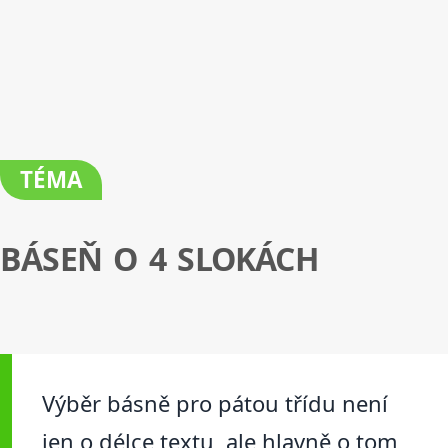
TÉMA
BÁSEŇ O 4 SLOKÁCH
Výběr básně pro pátou třídu není
jen o délce textu, ale hlavně o tom,