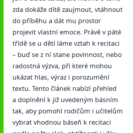
zda dokáže dítě zaujmout, vtáhnout
do příběhu a dát mu prostor
projevit vlastní emoce. Právě v páté
třídě se u dětí láme vztah k recitaci
– buď se z ní stane povinnost, nebo
radostná výzva, při které mohou
ukázat hlas, výraz i porozumění
textu. Tento článek nabízí přehled
a doplnění k již uvedeným básním
tak, aby pomohl rodičům i učitelům
vybrat vhodnou báseň k recitaci