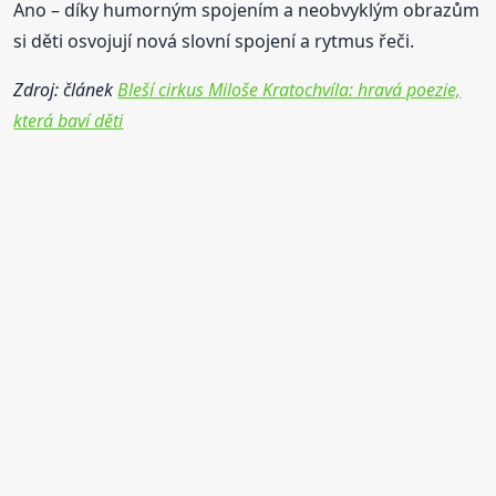
Ano – díky humorným spojením a neobvyklým obrazům
si děti osvojují nová slovní spojení a rytmus řeči.
Zdroj: článek
Bleší cirkus Miloše Kratochvíla: hravá poezie,
která baví děti