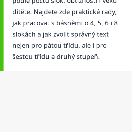
podle počtu slok, obtížnosti i věku
dítěte. Najdete zde praktické rady,
jak pracovat s básněmi o 4, 5, 6 i 8
slokách a jak zvolit správný text
nejen pro pátou třídu, ale i pro
šestou třídu a druhý stupeň.