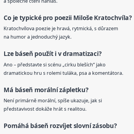
a společné čtení nahlas.
Co je typické pro poezii Miloše Kratochvíla?
Kratochvílova poezie je hravá, rytmická, s důrazem
na humor a jednoduchý jazyk.
Lze
báseň
použít i v dramatizaci?
Ano – představte si scénu „cirku bleších“ jako
dramatickou hru s rolemi tuláka, psa a komentátora.
Má
báseň
morální zápletku?
Není primárně morální, spíše ukazuje, jak si
představivost dokáže hrát s realitou.
Pomáhá
báseň
rozvíjet slovní zásobu?