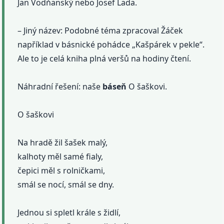
Jan Vodňanský nebo Josef Lada.
– Jiný název: Podobné téma zpracoval Žáček
například v básnické pohádce „Kašpárek v pekle“.
Ale to je celá kniha plná veršů na hodiny čtení.
Náhradní řešení: naše
báseň
O šaškovi.
O šaškovi
Na hradě žil šašek malý,
kalhoty měl samé fialy,
čepici měl s rolničkami,
smál se nocí, smál se dny.
Jednou si spletl krále s židlí,