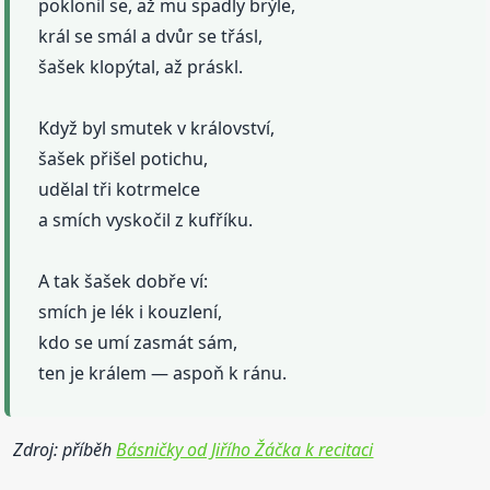
poklonil se, až mu spadly brýle,
král se smál a dvůr se třásl,
šašek klopýtal, až práskl.
Když byl smutek v království,
šašek přišel potichu,
udělal tři kotrmelce
a smích vyskočil z kufříku.
A tak šašek dobře ví:
smích je lék i kouzlení,
kdo se umí zasmát sám,
ten je králem — aspoň k ránu.
Zdroj: příběh
Básničky od Jiřího Žáčka k recitaci