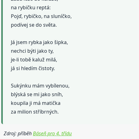
na rybičku reptá:
Pojď, rybičko, na sluníčko,
podívej se do světa.
Já jsem rybka jako šipka,
nechci býti jako ty,
je-li tobě kaluž milá,
já si hledím čistoty.
Sukýnku mám vybílenou,
blýská se mi jako sníh,
koupila ji má matička
za milion stříbrných.
Zdroj: příběh
Báseň pro 4. třídu