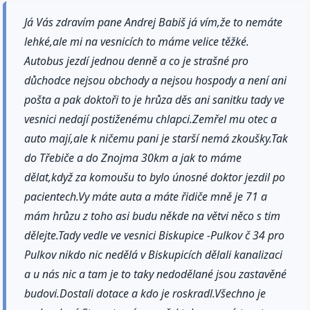
Já Vás zdravím pane Andrej Babiš já vím,že to nemáte
lehké,ale mi na vesnicích to máme velice těžké.
Autobus jezdí jednou denně a co je strašné pro
důchodce nejsou obchody a nejsou hospody a není ani
pošta a pak doktoři to je hrůza děs ani sanitku tady ve
vesnici nedají postiženému chlapci.Zemřel mu otec a
auto mají,ale k ničemu pani je starší nemá zkoušky.Tak
do Třebiče a do Znojma 30km a jak to máme
dělat,když za komoušu to bylo únosné doktor jezdil po
pacientech.Vy máte auta a máte řidiče mně je 71 a
mám hrůzu z toho asi budu někde na větvi něco s tim
dělejte.Tady vedle ve vesnici Biskupice -Pulkov č 34 pro
Pulkov nikdo nic nedělá v Biskupicích dělali kanalizaci
a u nás nic a tam je to taky nedodělané jsou zastavěné
budovi.Dostali dotace a kdo je roskradl.Všechno je