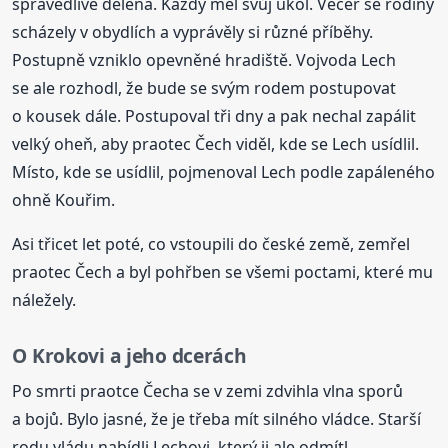
spravedlivě dělená. Každý měl svůj úkol. Večer se rodiny
scházely v obydlích a vyprávěly si různé příběhy.
Postupně vzniklo opevněné hradiště. Vojvoda Lech
se ale rozhodl, že bude se svým rodem postupovat
o kousek dále. Postupoval tři dny a pak nechal zapálit
velký oheň, aby praotec Čech viděl, kde se Lech usídlil.
Místo, kde se usídlil, pojmenoval Lech podle zapáleného
ohně Kouřim.
Asi třicet let poté, co vstoupili do české země, zemřel
praotec Čech a byl pohřben se všemi poctami, které mu
náležely.
O Krokovi a jeho dcerách
Po smrti praotce Čecha se v zemi zdvihla vlna sporů
a bojů. Bylo jasné, že je třeba mít silného vládce. Starší
rodu vládu nabídli Lechovi, který ji ale odmítl