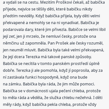
a vydali se na cestu. Mezitím Proškovi čekali, až babička
přijede, nejvíce se těšily děti, které babičku nikdy
předtím neviděly. Když babička přijela, byly děti velmi
překvapené a nemohly se na ni vynadívat. Babička je
podarovala dary, které jim přivezla. Babičce se velmi líbil
její zeť, jen ji mrzelo, že nemluví česky, protože ona
němčinu už zapomněla. Pan Prošek ale česky rozuměl,
jen neuměl mluvit. Babička byla také velmi překvapená,
že její dcera Terezka má takové panské způsoby.
Babička se necítila v tomto panském prostředí úplně
dobře. Terezka ji ale pomohla, když jí poprosila, aby za
ní zastávala funkci hospodyně, když ona bude
na zámku. Babička byla ráda, že jim může pomoci.
Babička se v domácnosti ujala pečení chleba, protože
to měla ráda a věděla, že služka chlebu nežehná. I děti
měly rády, když babička pekla chleba, protože vždy