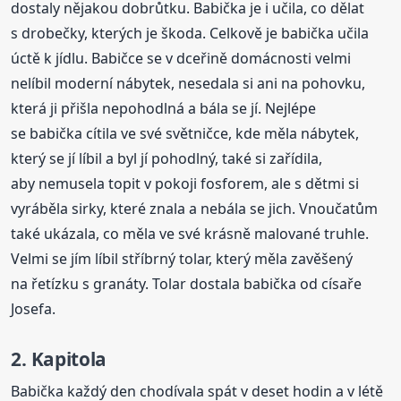
dostaly nějakou dobrůtku. Babička je i učila, co dělat
s drobečky, kterých je škoda. Celkově je babička učila
úctě k jídlu. Babičce se v dceřině domácnosti velmi
nelíbil moderní nábytek, nesedala si ani na pohovku,
která ji přišla nepohodlná a bála se jí. Nejlépe
se babička cítila ve své světničce, kde měla nábytek,
který se jí líbil a byl jí pohodlný, také si zařídila,
aby nemusela topit v pokoji fosforem, ale s dětmi si
vyráběla sirky, které znala a nebála se jich. Vnoučatům
také ukázala, co měla ve své krásně malované truhle.
Velmi se jím líbil stříbrný tolar, který měla zavěšený
na řetízku s granáty. Tolar dostala babička od císaře
Josefa.
2. Kapitola
Babička každý den chodívala spát v deset hodin a v létě