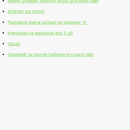
Řešení určování slovních druhů pro starší žáky
REFERÁT NA KNIHY
Podstatná jména začínají na písmeno "K"
Pranostiky na jednotlivé dny 3. díl
Obsah
Odpovědi na logické hádanky pro starší děti