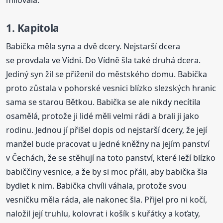
milovala.
1. Kapitola
Babička měla syna a dvě dcery. Nejstarší dcera
se provdala ve Vídni. Do Vídně šla také druhá dcera.
Jediný syn žil se přiženil do městského domu. Babička
proto zůstala v pohorské vesnici blízko slezských hranic
sama se starou Bětkou. Babička se ale nikdy necítila
osamělá, protože ji lidé měli velmi rádi a brali ji jako
rodinu. Jednou jí přišel dopis od nejstarší dcery, že její
manžel bude pracovat u jedné kněžny na jejím panství
v Čechách, že se stěhují na toto panství, které leží blízko
babiččiny vesnice, a že by si moc přáli, aby babička šla
bydlet k nim. Babička chvíli váhala, protože svou
vesničku měla ráda, ale nakonec šla. Přijel pro ni kočí,
naložil její truhlu, kolovrat i košík s kuřátky a koťaty,