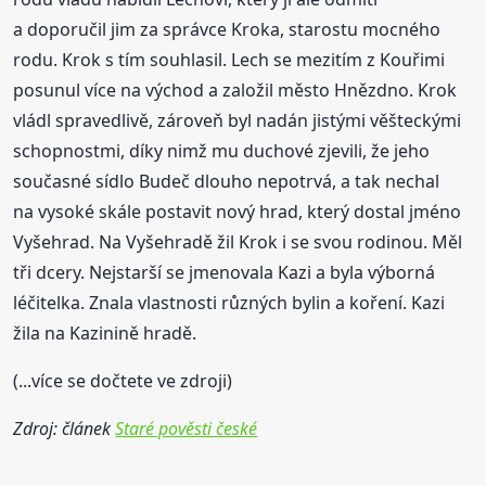
a doporučil jim za správce Kroka, starostu mocného
rodu. Krok s tím souhlasil. Lech se mezitím z Kouřimi
posunul více na východ a založil město Hnězdno. Krok
vládl spravedlivě, zároveň byl nadán jistými věšteckými
schopnostmi, díky nimž mu duchové zjevili, že jeho
současné sídlo Budeč dlouho nepotrvá, a tak nechal
na vysoké skále postavit nový hrad, který dostal jméno
Vyšehrad. Na Vyšehradě žil Krok i se svou rodinou. Měl
tři dcery. Nejstarší se jmenovala Kazi a byla výborná
léčitelka. Znala vlastnosti různých bylin a koření. Kazi
žila na Kazinině hradě.
(...více se dočtete ve zdroji)
Zdroj: článek
Staré pověsti české