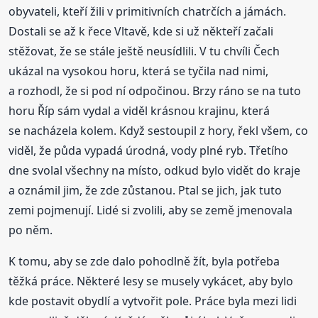
obyvateli, kteří žili v primitivních chatrčích a jámách.
Dostali se až k řece Vltavě, kde si už někteří začali
stěžovat, že se stále ještě neusídlili. V tu chvíli Čech
ukázal na vysokou horu, která se tyčila nad nimi,
a rozhodl, že si pod ní odpočinou. Brzy ráno se na tuto
horu Říp sám vydal a viděl krásnou krajinu, která
se nacházela kolem. Když sestoupil z hory, řekl všem, co
viděl, že půda vypadá úrodná, vody plné ryb. Třetího
dne svolal všechny na místo, odkud bylo vidět do kraje
a oznámil jim, že zde zůstanou. Ptal se jich, jak tuto
zemi pojmenují. Lidé si zvolili, aby se země jmenovala
po něm.
K tomu, aby se zde dalo pohodlně žít, byla potřeba
těžká práce. Některé lesy se musely vykácet, aby bylo
kde postavit obydlí a vytvořit pole. Práce byla mezi lidi