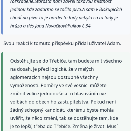
rozkradené.Starosta nám zavřel takovou místnost
jedinou kde zadarmo se točilo pivo.A sam v Biskupicích
chodí na pivo To je bordel to tady nebylo co to tady je
hrůza a děs Jana NováčkováPulkov č 34
Svou reakci k tomuto příspěvku přidal uživatel Adam.
Odstěhujte se do Třebíče, tam budete mít všechno
na dosah. Je přeci logické, že v malých
aglomeracích nejsou dostupné všechny
vymoženosti. Poměry ve své vesnici můžete
změnit velice jednoduše a to hlasováním ve
volbách do obecního zastupitelstva. Pokud není
žádný schopný kandidát, kterému byste mohla
uvěřit, že něco změní, tak se odstěhujte tam, kde
je to lepší, třeba do Třebíče. Změna je život. Musí