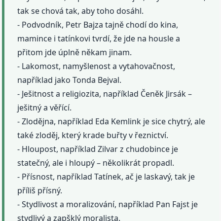
tak se chová tak, aby toho dosáhl.
- Podvodník, Petr Bajza tajně chodí do kina,
mamince i tatínkovi tvrdí, že jde na housle a
přitom jde úplně někam jinam.
- Lakomost, namyšlenost a vytahovačnost,
například jako Tonda Bejval.
- Ješitnost a religiozita, například Čeněk Jirsák –
ješitný a věřící.
- Zlodějna, například Eda Kemlink je sice chytrý, ale
také zloděj, který krade buřty v řeznictví.
- Hloupost, například Zilvar z chudobince je
statečný, ale i hloupý – několikrát propadl.
- Přísnost, například Tatínek, ač je laskavý, tak je
příliš přísný.
- Stydlivost a moralizování, například Pan Fajst je
stydlivý a zapšklý moralista.