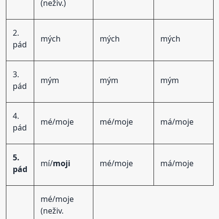
(neživ.)
2.
mých
mých
mých
pád
3.
mým
mým
mým
pád
4.
mé/moje
mé/moje
má/moje
pád
5.
mí/
moji
mé/moje
má/moje
pád
mé/moje
(neživ.