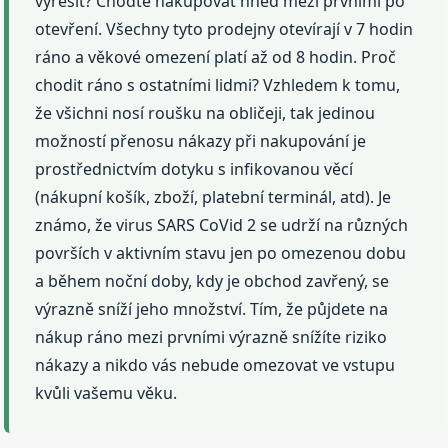
vyřešit? Choďte nakupovat hned mezi prvními po
otevření. Všechny tyto prodejny otevírají v 7 hodin
ráno a věkové omezení platí až od 8 hodin. Proč
chodit ráno s ostatními lidmi? Vzhledem k tomu,
že všichni nosí roušku na obličeji, tak jedinou
možností přenosu nákazy při nakupování je
prostřednictvím dotyku s infikovanou věcí
(nákupní košík, zboží, platební terminál, atd). Je
známo, že virus SARS CoVid 2 se udrží na různých
površích v aktivním stavu jen po omezenou dobu
a během noční doby, kdy je obchod zavřený, se
výrazně sníží jeho množství. Tím, že půjdete na
nákup ráno mezi prvními výrazně snížíte riziko
nákazy a nikdo vás nebude omezovat ve vstupu
kvůli vašemu věku.