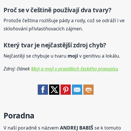
Proč se v češtině používají dva tvary?
Protože čeština rozlišuje pády a rody, což se odráží i ve
skloňování přivlastňovacích zájmen.
Který tvar je nejčastější zdroj chyb?
Nejčastěji se chybuje u tvaru
mojí
v genitivu a lokálu.
Zdroj: článek
Moji a mojí v pravidlech českého pravopisu
Poradna
V naší poradně s názvem
ANDREJ BABIŠ
se k tomuto