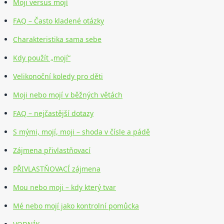
Moji versus mojí
FAQ – Často kladené otázky
Charakteristika sama sebe
Kdy použít „mojí“
Velikonoční koledy pro děti
Moji nebo mojí v běžných větách
FAQ – nejčastější dotazy
S mými, mojí, moji – shoda v čísle a pádě
Zájmena přivlastňovací
PŘIVLASTŇOVACÍ zájmena
Mou nebo moji – kdy který tvar
Mé nebo mojí jako kontrolní pomůcka