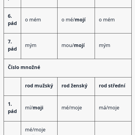
6.
o mém
o mé/
mojí
o mém
pád
7.
mým
mou/
mojí
mým
pád
Číslo množné
rod mužský
rod ženský
rod střední
1.
mí/
moji
mé/moje
má/moje
pád
mé/moje