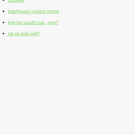
VODNÍK
Doplňovací cvičení online
Kdy lze použít tvar „mojí“
Jak se píše milí?