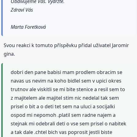
Obdivujeme Vás. Vydržte.
Zdraví Vás
Marta Foretková
Svou reakci k tomuto příspěvku přidal uživatel Jaromir
gina.
dobri den pane babisi mam prodlem obracim se
navas us nevim na koho bidlel sem v upici okres
trutnov ale viskitli se mi bite stenice a resil sem to
z majitelem ale majitel stim nic nedelal tak sem
prisel o bit a o deti tet sem na uluci a socijalki
ospod mi nepomoh .platil sem radne najem a
stejnak mi odebrali deti o vse sem prisel o nabitek
a tak dale .chtel bich vas poprosit jestli biste