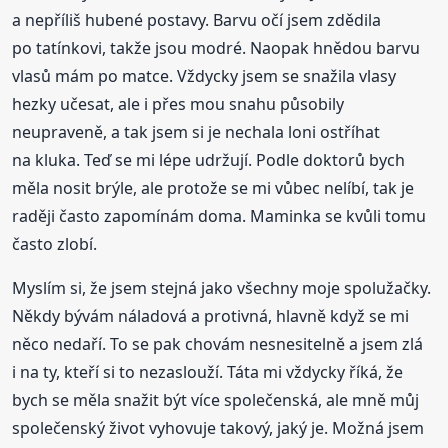
a nepříliš hubené postavy. Barvu očí jsem zdědila
po tatínkovi, takže jsou modré. Naopak hnědou barvu
vlasů mám po matce. Vždycky jsem se snažila vlasy
hezky učesat, ale i přes mou snahu působily
neupraveně, a tak jsem si je nechala loni ostříhat
na kluka. Teď se mi lépe udržují. Podle doktorů bych
měla nosit brýle, ale protože se mi vůbec nelíbí, tak je
raději často zapomínám doma. Maminka se kvůli tomu
často zlobí.
Myslím si, že jsem stejná jako všechny moje spolužačky.
Někdy bývám náladová a protivná, hlavně když se mi
něco nedaří. To se pak chovám nesnesitelně a jsem zlá
i na ty, kteří si to nezaslouží. Táta mi vždycky říká, že
bych se měla snažit být více společenská, ale mně můj
společenský život vyhovuje takový, jaký je. Možná jsem