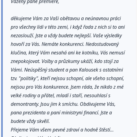
Vážený pane premiére,
děkujeme Vám za Vaši obětavou a neúnavnou práci
pro všechny lidi v této zemi, i když řada z nich si to ani
nezaslouží. Jste a vždy budete nejlepší. Vaše výsledky
hovoří za Vás. Nemáte konkurenci. Nedostudovaný
klučina, který Vám nesahá ani ke kotníku, Vás nemusí
znepokojovat. Volby a průzkumy ukáží, kdo stojí za
Vámi. Neúspěšný student a pan Kalousek s ostatními
tzv. "politiky", kteří nejsou schopní, ale všeho schopní,
nejsou pro Vás konkurence. Jsem ráda, že nikdo z mé
velké rodiny a přátel, mladí i staří, nesouhlasí s
demontranty. Jsou jim k smíchu. Obdivujeme Vás,
pana prezidenta a paní ministryni financí. Jste a
budete vždy skvělí.
Přejeme Vám všem pevné zdraví a hodně štěstí...