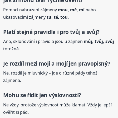
Jak si mohu tvar rychle ověřit?
Pomocí nahrazení zájmeny
mou, mé, mí
nebo
ukazovacími zájmeny
tu, té, tou
.
Platí stejná pravidla i pro tvůj a svůj?
Ano, skloňování i pravidla jsou u zájmen
můj, tvůj, svůj
totožná.
Je rozdíl mezi
moji
a mojí jen pravopisný?
Ne, rozdíl je mluvnický – jde o různé pády téhož
zájmena.
Mohu se řídit jen výslovností?
Ne vždy, protože výslovnost může klamat. Vždy je lepší
ověřit si pád.