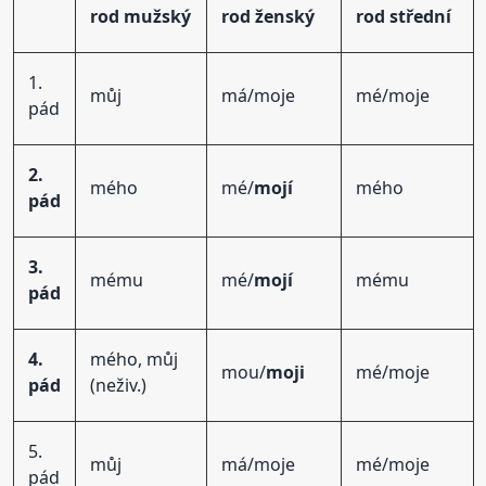
rod mužský
rod ženský
rod střední
1.
můj
má/moje
mé/moje
pád
2.
mého
mé/
mojí
mého
pád
3.
mému
mé/
mojí
mému
pád
4.
mého, můj
mou/
moji
mé/moje
pád
(neživ.)
5.
můj
má/moje
mé/moje
pád