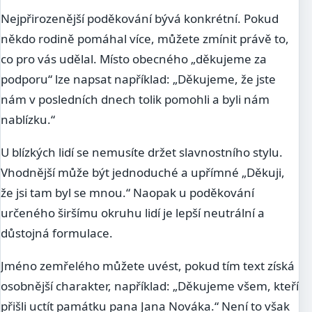
Nejpřirozenější poděkování bývá konkrétní. Pokud
někdo rodině pomáhal více, můžete zmínit právě to,
co pro vás udělal. Místo obecného „děkujeme za
podporu“ lze napsat například: „Děkujeme, že jste
nám v posledních dnech tolik pomohli a byli nám
nablízku.“
U blízkých lidí se nemusíte držet slavnostního stylu.
Vhodnější může být jednoduché a upřímné „Děkuji,
že jsi tam byl se mnou.“ Naopak u poděkování
určeného širšímu okruhu lidí je lepší neutrální a
důstojná formulace.
Jméno zemřelého můžete uvést, pokud tím text získá
osobnější charakter, například: „Děkujeme všem, kteří
přišli uctít památku pana Jana Nováka.“ Není to však