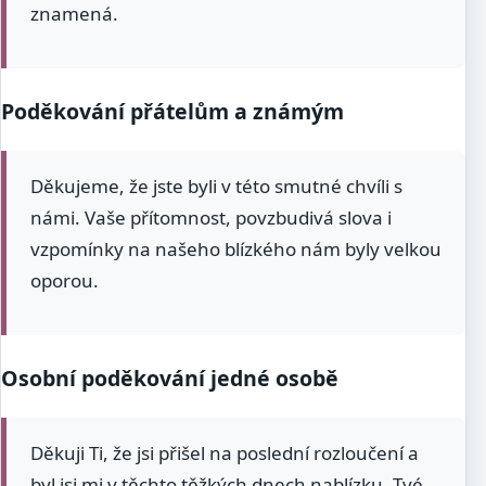
znamená.
Poděkování přátelům a známým
Děkujeme, že jste byli v této smutné chvíli s
námi. Vaše přítomnost, povzbudivá slova i
vzpomínky na našeho blízkého nám byly velkou
oporou.
Osobní poděkování jedné osobě
Děkuji Ti, že jsi přišel na poslední rozloučení a
byl jsi mi v těchto těžkých dnech nablízku. Tvé