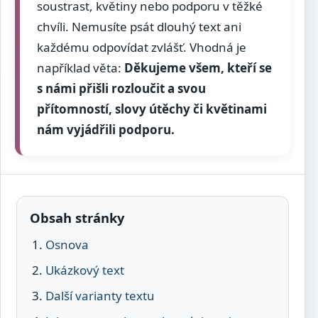
soustrast, květiny nebo podporu v těžké
chvíli. Nemusíte psát dlouhý text ani
každému odpovídat zvlášť. Vhodná je
například věta:
Děkujeme všem, kteří se
s námi přišli rozloučit a svou
přítomností, slovy útěchy či květinami
nám vyjádřili podporu.
Obsah stránky
Osnova
Ukázkový text
Další varianty textu