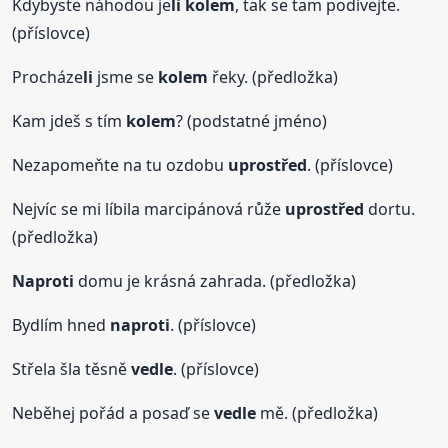
Kdybyste náhodou je
li
kolem
, tak se tam podívejte.
(příslovce)
Procháze
li
jsme se
kolem
řeky. (předložka)
Kam jdeš s tím
kolem
? (podstatné jméno)
Nezapomeňte na tu ozdobu
uprostřed
. (příslovce)
Nejvíc se mi líbila marcipánová růže
uprostřed
dortu.
(předložka)
Naproti
domu je krásná zahrada. (předložka)
Bydlím hned
naproti
. (příslovce)
Střela šla těsně
vedle
. (příslovce)
Neběhej pořád a posaď se
vedle
mě. (předložka)