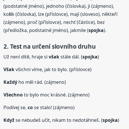
(podstatné jméno), jednoho (číslovka), ji (zájmeno),
ko
li
k (číslovka), lze (příslovce), mají (sloveso), někteří
(zájmeno), proč (příslovce), nechť (částice), bez
(předložka, podstatné jméno), jakmile (
spojka
).
2. Test na určení slovního druhu
Už není dítě, hraje si
však
stále dál. (
spojka
)
Však
všichni víme, jak to bylo. (příslovce)
Každý
ho měl rád. (zájmeno)
Všechno
to bylo moc krásné. (zájmeno)
Podívej se,
co
se stalo! (zájmeno)
Když
se nebudeš učit, nikam to nedotáhneš. (
spojka
)