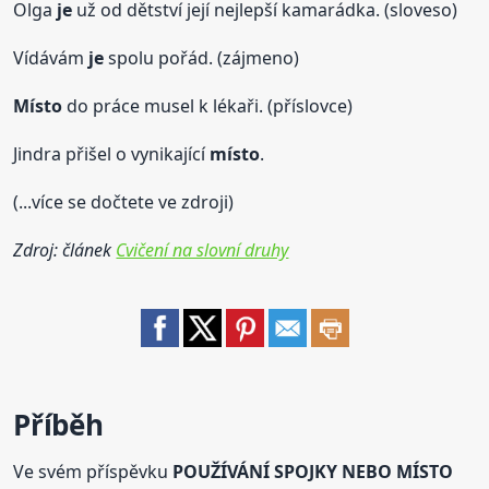
Olga
je
už od dětství její nejlepší kamarádka. (sloveso)
Vídávám
je
spolu pořád. (zájmeno)
Místo
do práce musel k lékaři. (příslovce)
Jindra přišel o vynikající
místo
.
(...více se dočtete ve zdroji)
Zdroj: článek
Cvičení na slovní druhy
Příběh
Ve svém příspěvku
POUŽÍVÁNÍ SPOJKY NEBO MÍSTO