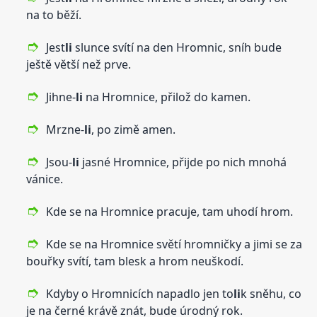
na to běží.
Jest
li
slunce svítí na den Hromnic, sníh bude
ještě větší než prve.
Jihne-
li
na Hromnice, přilož do kamen.
Mrzne-
li
, po zimě amen.
Jsou-
li
jasné Hromnice, přijde po nich mnohá
vánice.
Kde se na Hromnice pracuje, tam uhodí hrom.
Kde se na Hromnice světí hromničky a jimi se za
bouřky svítí, tam blesk a hrom neuškodí.
Kdyby o Hromnicích napadlo jen to
li
k sněhu, co
je na černé krávě znát, bude úrodný rok.