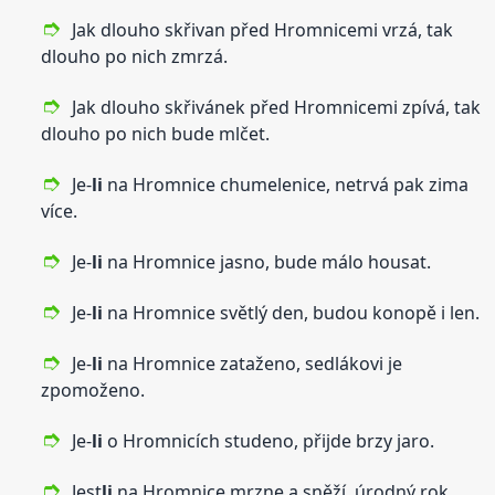
Jak dlouho skřivan před Hromnicemi vrzá, tak
dlouho po nich zmrzá.
Jak dlouho skřivánek před Hromnicemi zpívá, tak
dlouho po nich bude mlčet.
Je-
li
na Hromnice chumelenice, netrvá pak zima
více.
Je-
li
na Hromnice jasno, bude málo housat.
Je-
li
na Hromnice světlý den, budou konopě i len.
Je-
li
na Hromnice zataženo, sedlákovi je
zpomoženo.
Je-
li
o Hromnicích studeno, přijde brzy jaro.
Jest
li
na Hromnice mrzne a sněží, úrodný rok