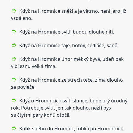
Když na Hromnice sněží a je větrno, není jaro již
vzdáleno.
Když na Hromnice svítí, budou dlouhé niti.
Když na Hromnice taje, hotov, sedláče, saně.
Když na Hromnice únor měkký bývá, udeří pak
v březnu velká zima.
Když na Hromnice ze střech teče, zima dlouho
se povleče.
Když o Hromnicích svítí slunce, bude prý úrodný
rok. Potřebuje svítit jen tak dlouho, než
li
bys
se čtyřmi páry koňů otočil.
Ko
li
k sněhu do Hromnic, to
li
k i po Hromnicích.