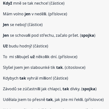
Když
mně se tak nechce! (částice)
Mám volno
jen
v nedě
li
. (příslovce)
Jen
se neboj! (částice)
Jen
se schova
li
pod střechu, začalo pršet. (
spojka
)
Už
budu hodný! (částice)
To mi s
li
buješ
už
něko
li
k dní. (příslovce)
Slyšel jsem jen slabounké tik
tak
. (citoslovce)
Kdybych
tak
vyhrál mi
li
on! (částice)
Závodů se zúčastni
li
jak chlapci,
tak
dívky. (
spojka
)
Udělala jsem to přesně
tak
, jak jste mi řek
li
. (příslovce)