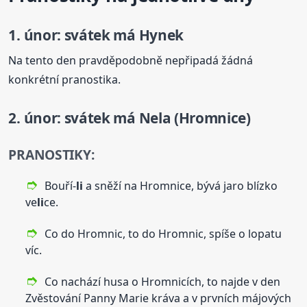
1. únor: svátek má Hynek
Na tento den pravděpodobně nepřipadá žádná
konkrétní pranostika.
2. únor: svátek má Nela (Hromnice)
PRANOSTIKY:
Bouří-
li
a sněží na Hromnice, bývá jaro blízko
ve
li
ce.
Co do Hromnic, to do Hromnic, spíše o lopatu
víc.
Co nachází husa o Hromnicích, to najde v den
Zvěstování Panny Marie kráva a v prvních májových