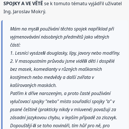
SPOJKY A VE VĚTĚ
se k tomuto tématu vyjádřil uživatel
Ing. Jaroslav Mokrý.
Mám na mys
li
používání těchto spojek například při
vyjmenovávání násobných předmětů jako větných
částí:
1. Lesníci vysáze
li
douglasky, lípy, javory nebo modříny.
2. V masopustním průvodu jsme vidě
li
děti i dospělé
bez masek, komedianty v různých maškarních
kostýmech nebo medvědy a další zvířata v
kašírovaných maskách.
Patřím k dříve narozeným, a proto časté používání
vylučovací spojky "nebo" místo souřadící spojky "a" v
psané češtině (prakticky nikdy v mluvené) považuji za
zásadní jazykovou chybu, v lepším případě za zlozvyk.
Dopouštějí-
li
se toho novináři, tím hůř pro ně, pro