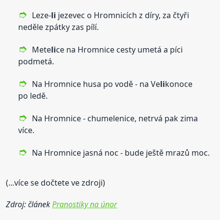
Leze-
li
jezevec o Hromnicích z díry, za čtyři
neděle zpátky zas pílí.
Mete
li
ce na Hromnice cesty umetá a píci
podmetá.
Na Hromnice husa po vodě - na Ve
li
konoce
po ledě.
Na Hromnice - chumelenice, netrvá pak zima
více.
Na Hromnice jasná noc - bude ještě mrazů moc.
(...více se dočtete ve zdroji)
Zdroj: článek
Pranostiky na únor