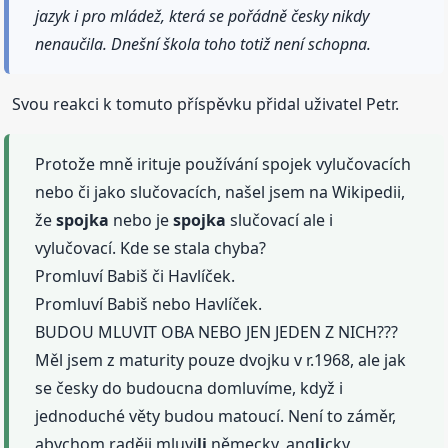
jazyk i pro mládež, která se pořádně česky nikdy
nenaučila. Dnešní škola toho totiž není schopna.
Svou reakci k tomuto příspěvku přidal uživatel Petr.
Protože mně irituje používání spojek vylučovacích
nebo či jako slučovacích, našel jsem na Wikipedii,
že
spojka
nebo je
spojka
slučovací ale i
vylučovací. Kde se stala chyba?
Promluví Babiš či Havlíček.
Promluví Babiš nebo Havlíček.
BUDOU MLUVIT OBA NEBO JEN JEDEN Z NICH???
Měl jsem z maturity pouze dvojku v r.1968, ale jak
se česky do budoucna domluvíme, když i
jednoduché věty budou matoucí. Není to záměr,
abychom raději mluvi
li
německy, ang
li
cky,