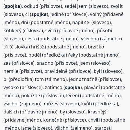
(
spojka
), odkud (příslovce), seděl jsem (sloveso), zvo
li
t
(sloveso), či (
spojka
), jedině (příslovce), volný (přídavné
jméno), dní (podstatné jméno), napil se (sloveso),
ko
li
kerý (číslovka), svěží (přídavné jméno), působí
(sloveso), cesta (podstatné jméno), všechna (zájmeno)
tři (číslovka) hřiště (podstatné jméno), brzičko
(příslovce), podél (předložka) řeky (podstatné jméno),
zas (příslovce), snadno (příslovce), jsem (sloveso),
nemile (příslovce), pravidelně (příslovce), by
li
(sloveso),
o (předložka) tom (zájmeno), jednoznačně (příslovce),
vysoko (příslovce), zatímco (
spojka
), plavání (podstatné
jméno), pokaždé (příslovce), léčení (podstatné jméno),
všichni (zájmeno), můžeš (sloveso), kvů
li
(předložka),
dalších (přídavné jméno), by (sloveso), krásnější
(přídavné jméno), konečně (příslovce), chví
li
(podstatné
jméno), jsme (sloveso), všichni (zájmeno), starosti