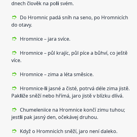
dnech člověk na po
li
svém.
Do Hromnic padá sníh na seno, po Hromnicích
do otavy.
Hromnice – jara svíce.
Hromnice – půl krajíc, půl píce a bůhví, co ještě
více.
Hromnice – zima a léta směsice.
Hromnice-
li
jasné a čisté, potrvá déle zima jistě.
Pak
li
že sněží nebo hřímá, jaro jistě v blízku dlívá.
Chumeleniice na Hromnice končí zimu tuhou;
jest
li
pak jasný den, očekávej druhou.
Když o Hromnicích sněží, jaro není daleko.