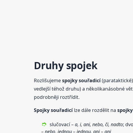
Druhy spojek
Rozlišujeme
spojky
souřadicí
(parataktické
vedlejší téhož druhu) a několikanásobné vět
podrobněji roztřídit.
Spojky
souřadicí
lze dále rozdělit na
spojky
slučovací –
a, i, ani, nebo, či, nadto
; dvo
– nebo, jednou – jednou, ani – ani