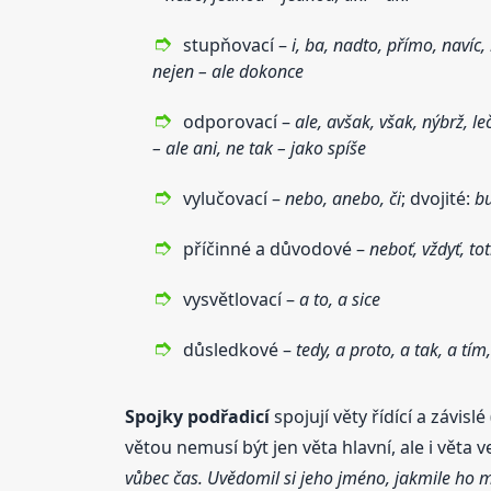
stupňovací –
i, ba, nadto, přímo, navíc
nejen – ale dokonce
odporovací –
ale, avšak, však, nýbrž, l
– ale ani, ne tak – jako spíše
vylučovací –
nebo, anebo, či
; dvojité:
bu
příčinné a důvodové –
neboť, vždyť, tot
vysvětlovací –
a to, a sice
důsledkové –
tedy, a proto, a tak, a tím,
Spojky
podřadicí
spojují věty řídící a závisl
větou nemusí být jen věta hlavní, ale i věta ve
vůbec čas. Uvědomil si jeho jméno, jakmile ho m