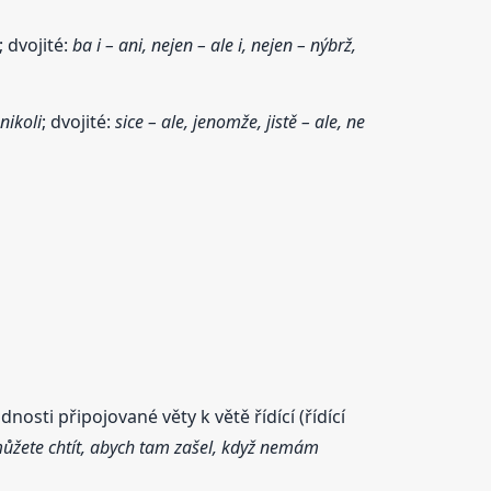
; dvojité:
ba i – ani, nejen – ale i, nejen – nýbrž,
nikoli
; dvojité:
sice – ale, jenomže, jistě – ale, ne
dnosti připojované věty k větě řídící (řídící
žete chtít, abych tam zašel, když nemám