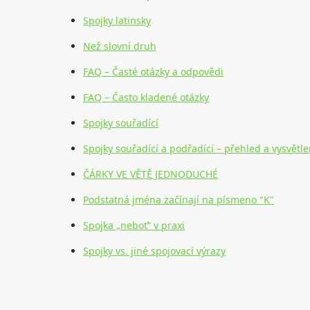
Spojky latinsky
Než slovní druh
FAQ – Časté otázky a odpovědi
FAQ – Často kladené otázky
Spojky souřadící
Spojky souřadící a podřadící – přehled a vysvětle
ČÁRKY VE VĚTĚ JEDNODUCHÉ
Podstatná jména začínají na písmeno "K"
Spojka „neboť“ v praxi
Spojky vs. jiné spojovací výrazy