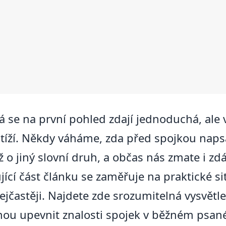
á se na první pohled zdají jednoduchá, ale v
íží. Někdy váháme, zda před spojkou napsat 
ž o jiný slovní druh, a občas nás zmate i z
jící část článku se zaměřuje na praktické si
jčastěji. Najdete zde srozumitelná vysvětle
hou upevnit znalosti spojek v běžném psa