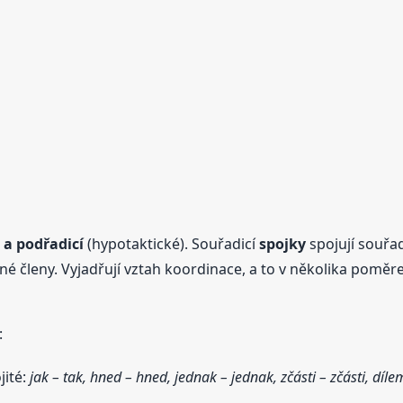
)
a podřadicí
(hypotaktické). Souřadicí
spojky
spojují souřad
né členy. Vyjadřují vztah koordinace, a to v několika pomě
:
jité:
jak – tak, hned – hned, jednak – jednak, zčásti – zčásti, dílem 