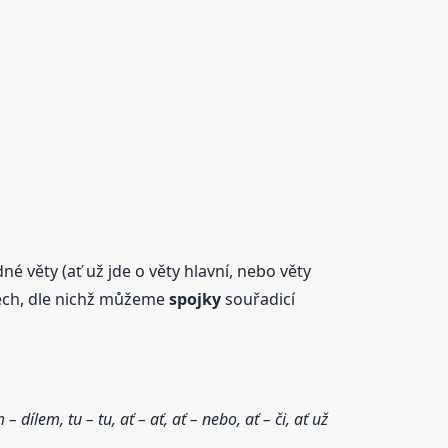
né věty (ať už jde o věty hlavní, nebo věty
rech, dle nichž můžeme
spojky
souřadicí
– dílem, tu – tu, ať – ať, ať – nebo, ať – či, ať už