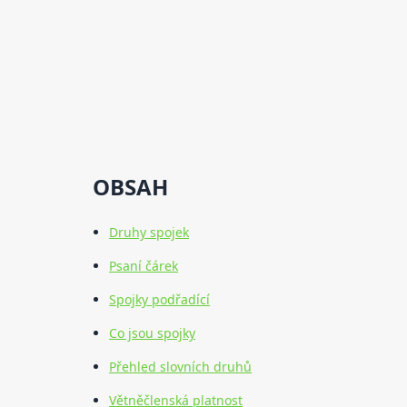
OBSAH
Druhy spojek
Psaní čárek
Spojky podřadící
Co jsou spojky
Přehled slovních druhů
Větněčlenská platnost