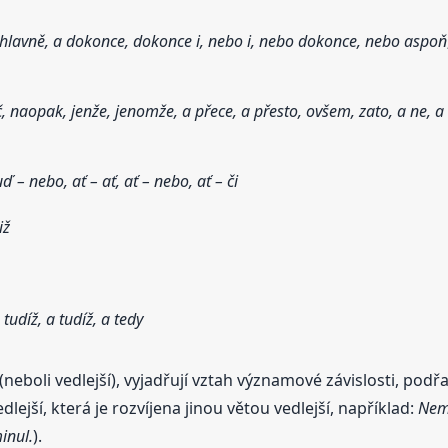
, hlavně, a dokonce, dokonce i, nebo i, nebo dokonce, nebo aspoň
eč, naopak, jenže, jenomže, a přece, a přesto, ovšem, zato, a ne, a 
ď – nebo, ať – ať, ať – nebo, ať – či
iž
 tudíž, a tudíž, a tedy
é (neboli vedlejší), vyjadřují vztah významové závislosti, podřa
dlejší, která je rozvíjena jinou větou vedlejší, například:
Nemů
inul.
).