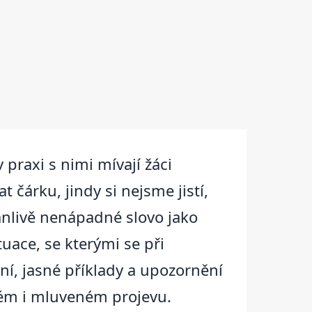
 praxi s nimi mívají žáci
čárku, jindy si nejsme jistí,
dánlivě nenápadné slovo jako
tuace, se kterými se při
ní, jasné příklady a upozornění
ném i mluveném projevu.