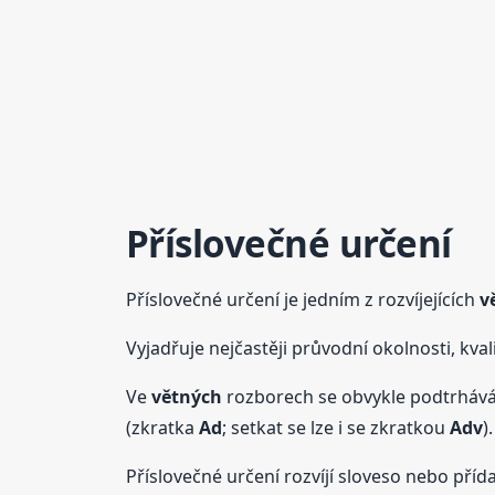
Příslovečné určení
Příslovečné určení je jedním z rozvíjejících
v
Vyjadřuje nejčastěji průvodní okolnosti, kvali
Ve
větných
rozborech se obvykle podtrhává
(zkratka
Ad
; setkat se lze i se zkratkou
Adv
).
Příslovečné určení rozvíjí sloveso nebo pří