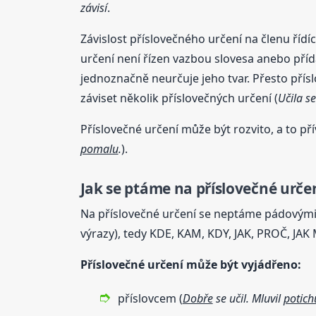
závisí
.
Závislost příslovečného určení na členu řídí
určení není řízen vazbou slovesa anebo přída
jednoznačně neurčuje jeho tvar. Přesto pří
záviset několik příslovečných určení (
Učila s
Příslovečné určení může být rozvito, a to př
pomalu
.
).
Jak se ptáme na příslovečné urče
Na příslovečné určení se neptáme pádovými 
výrazy), tedy KDE, KAM, KDY, JAK, PROČ, JAK
Příslovečné určení může být vyjádřeno:
příslovcem (
Dobře
se učil. Mluvil
potich