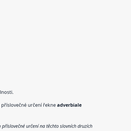
lnosti.
e příslovečné určení řekne
adverbiale
e
příslovečné určení
na těchto slovních druzích