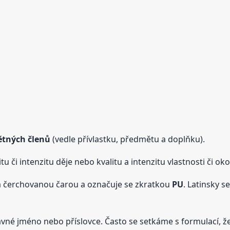
ětných
členů
(vedle přívlastku, předmětu a doplňku).
tu či intenzitu děje nebo kvalitu a intenzitu vlastnosti či oko
 čerchovanou čarou a označuje se zkratkou
PU
. Latinsky s
davné jméno nebo příslovce. Často se setkáme s formulací, ž