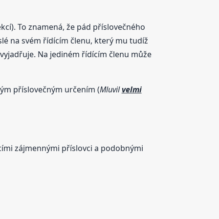
rekcí). To znamená, že pád příslovečného
lé na svém řídícím členu, který mu tudíž
vyjadřuje. Na jediném řídícím členu může
iným příslovečným určením (
Mluvil
velmi
acími zájmennými příslovci a podobnými