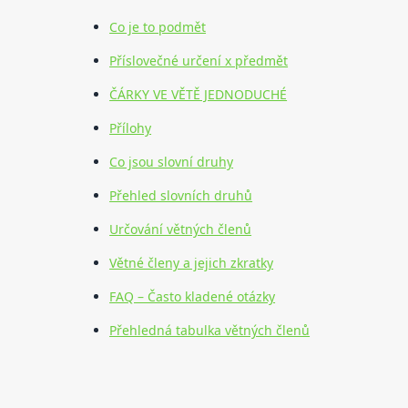
Co je to podmět
Příslovečné určení x předmět
ČÁRKY VE VĚTĚ JEDNODUCHÉ
Přílohy
Co jsou slovní druhy
Přehled slovních druhů
Určování větných členů
Větné členy a jejich zkratky
FAQ – Často kladené otázky
Přehledná tabulka větných členů