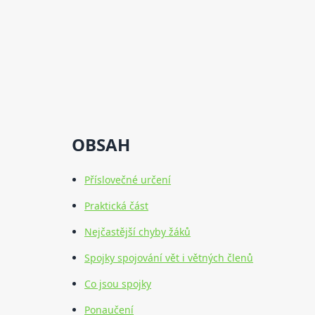
OBSAH
Příslovečné určení
Praktická část
Nejčastější chyby žáků
Spojky spojování vět i větných členů
Co jsou spojky
Ponaučení