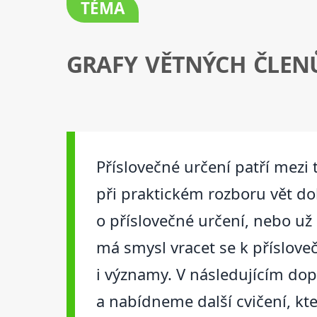
TÉMA
GRAFY VĚTNÝCH ČLEN
Příslovečné určení patří mezi 
při praktickém rozboru vět do
o příslovečné určení, nebo už
má smysl vracet se k příslove
i významy. V následujícím do
a nabídneme další cvičení, kt