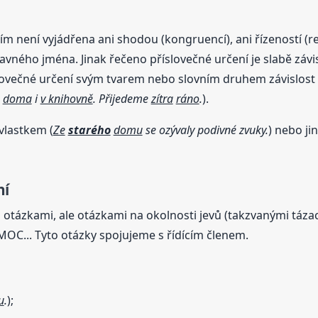
cím není vyjádřena ani shodou (kongruencí), ani řízeností (
vného jména. Jinak řečeno příslovečné určení je slabě závis
slovečné určení svým tvarem nebo slovním druhem závislost 
e
doma
i
v knihovně
. Přijedeme
zítra
ráno
.
).
ívlastkem (
Ze
starého
domu
se ozývaly podivné zvuky.
) nebo j
ní
otázkami, ale otázkami na okolnosti jevů (takzvanými táz
 MOC... Tyto otázky spojujeme s řídícím členem.
u
.
);