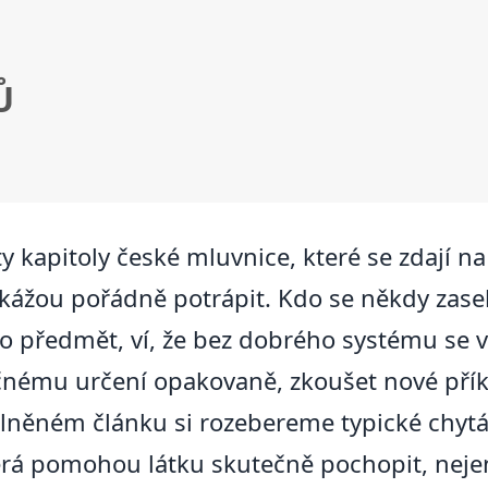
Ů
ty kapitoly české mluvnice, které se zdají 
kážou pořádně potrápit. Kdo se někdy zasek
 o předmět, ví, že bez dobrého systému se v
čnému určení opakovaně, zkoušet nové přík
plněném článku si rozebereme typické chytá
erá pomohou látku skutečně pochopit, nejen